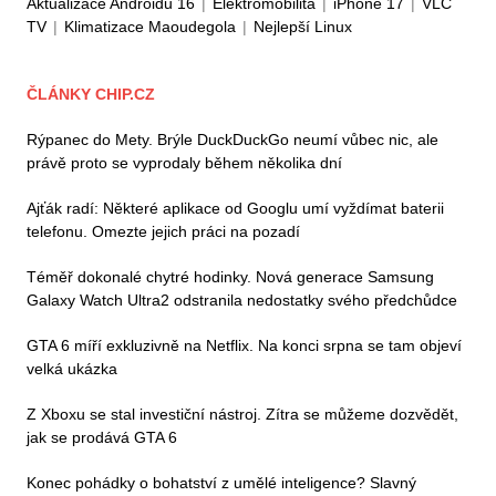
Aktualizace Androidu 16
|
Elektromobilita
|
iPhone 17
|
VLC
TV
|
Klimatizace Maoudegola
|
Nejlepší Linux
ČLÁNKY CHIP.CZ
Rýpanec do Mety. Brýle DuckDuckGo neumí vůbec nic, ale
právě proto se vyprodaly během několika dní
Ajťák radí: Některé aplikace od Googlu umí vyždímat baterii
telefonu. Omezte jejich práci na pozadí
Téměř dokonalé chytré hodinky. Nová generace Samsung
Galaxy Watch Ultra2 odstranila nedostatky svého předchůdce
GTA 6 míří exkluzivně na Netflix. Na konci srpna se tam objeví
velká ukázka
Z Xboxu se stal investiční nástroj. Zítra se můžeme dozvědět,
jak se prodává GTA 6
Konec pohádky o bohatství z umělé inteligence? Slavný