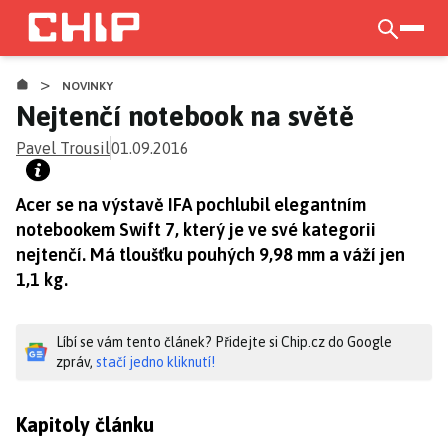
Přejít
k
otevří
hlavnímu
>
obsahu
NOVINKY
Nejtenčí notebook na světě
Pavel Trousil
01.09.2016
Acer se na výstavě IFA pochlubil elegantním
notebookem Swift 7, který je ve své kategorii
nejtenčí. Má tloušťku pouhých 9,98 mm a váží jen
1,1 kg.
Líbí se vám tento článek? Přidejte si Chip.cz do Google
zpráv,
stačí jedno kliknutí!
Kapitoly článku