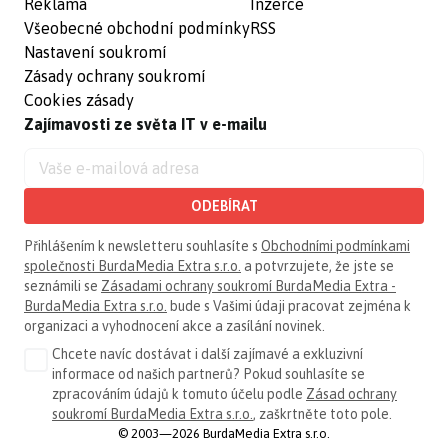
Reklama
Inzerce
Všeobecné obchodní podmínky
RSS
Nastavení soukromí
Zásady ochrany soukromí
Cookies zásady
Zajímavosti ze světa IT v e-mailu
ODEBÍRAT
Přihlášením k newsletteru souhlasíte s
Obchodními podmínkami
společnosti BurdaMedia Extra s.r.o.
a potvrzujete, že jste se
seznámili se
Zásadami ochrany soukromí BurdaMedia Extra -
BurdaMedia Extra s.r.o.
bude s Vašimi údaji pracovat zejména k
organizaci a vyhodnocení akce a zasílání novinek.
Chcete navíc dostávat i další zajímavé a exkluzivní
informace od našich partnerů? Pokud souhlasíte se
zpracováním údajů k tomuto účelu podle
Zásad ochrany
soukromí BurdaMedia Extra s.r.o.
, zaškrtněte toto pole.
© 2003—2026 BurdaMedia Extra s.r.o.