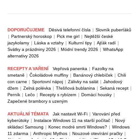
DOPORUČUJEME
Děsivá telefonní čísla
|
Slovník puberťáků
|
Partnerský horoskop
|
Pick me girl
|
Nejtěžší české
jazykolamy
|
Láska a vztahy
|
Kulturní tipy
|
Ajťák radí
|
Svátky a prázdniny 2026
|
Módní trendy 2026
|
WhatsApp
alternativy 2026
RECEPTY A VAŘENÍ
Vepřová panenka
|
Fazolky na
smetaně
|
Čokoládové muffiny
|
Banánový chlebíček
|
Chili
con carne
|
Sportovní nápoj
|
Zálivky na salát
|
Jahodový
džem
|
Zelná polévka
|
Třešňová bublanina
|
Sekaná recept
|
Perník
|
Lečo
|
Recepty s rybízem
|
Domácí housky
|
Zapečené brambory s uzeným
AKTUÁLNÍ TÉMATA
Jak nastavit Wi-Fi
|
Varování před
kyberútoky
|
Instalace Windows 11 na starší počítač
|
Nový
skládací Samsung
|
Konec modré smrti Windows?
|
Windows
11 zdarma
|
Anthropic Mythos
|
Nouzové otevírání pračky
|