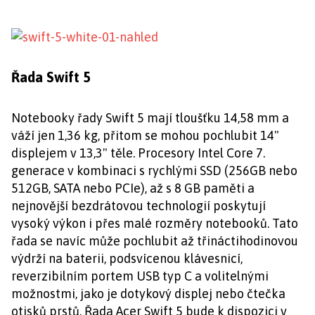
Řada Swift 5
Notebooky řady Swift 5 mají tloušťku 14,58 mm a
váží jen 1,36 kg, přitom se mohou pochlubit 14"
displejem v 13,3" těle. Procesory Intel Core 7.
generace v kombinaci s rychlými SSD (256GB nebo
512GB, SATA nebo PCIe), až s 8 GB paměti a
nejnovější bezdrátovou technologií poskytují
vysoký výkon i přes malé rozměry notebooků. Tato
řada se navíc může pochlubit až třináctihodinovou
výdrží na baterii, podsvícenou klávesnicí,
reverzibilním portem USB typ C a volitelnými
možnostmi, jako je dotykový displej nebo čtečka
otisků prstů. Řada Acer Swift 5 bude k dispozici v