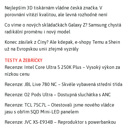
Nejlepším 3D tiskárnám vládne česká značka. V
porovnání vítězí kvalitou, ale levná rozhodně není
Co víme o nových skládačkách Galaxy Z? Samsung chystá
radikální proměnu i nový model
Konec zásilek z Číny? Ale kdepak, e-shopy Temu a Shein
už na Evropskou unii zřejmě vyzrály
TESTY A ŽEBŘÍČKY
Recenze: Intel Core Ultra 5 250K Plus – Vysoký výkon za
nízkou cenu
Recenze: JBL Live 780 NC – Skvěle vybavená střední třída
Recenze: O2 Pods Ultra – Dostupná sluchátka s ANC
Recenze: TCL 75C7L – Otestovali jsme nového vládce
jasu s obřím SQD Mini-LED panelem
Recenze: JVC XS-E934B – Reproduktor s powerbankou