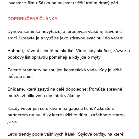
investor z filmu Sázka na nejistotu věští trhům drsný pád
DOPORUČENÉ ČLÁNKY
Dýňová semínka nevyhazujte, prospívají vlasům, trávení či
srdci. Upravte je a využijte jako zdravou svačinu i do vaření
Hubnutí, trávení i chutě na sladké. Víme, kdy skořice, zázvor a
bobkový list opravdu pomáhají a kdy jde o mýty
Zelené brambory nejsou jen kosmetická vada. Kdy je ještě
můžete sníst
Snídaně, která zasytí na celé dopoledne: Pomůže správné
množství bílkovin a dostatek vlákniny
Každý večer jen scrollování na gauči a ticho? Zkuste s
partnerem rutinu, díky které uklidíte dům i zažehnete starou
jiskru
Letní trendy podle vášnivých Italek. Stylové outfity, na které