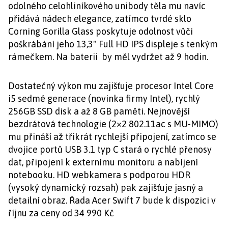
odolného celohliníkového unibody těla mu navíc
přidává nádech elegance, zatímco tvrdé sklo
Corning Gorilla Glass poskytuje odolnost vůči
poškrábání jeho 13,3" Full HD IPS displeje s tenkým
rámečkem. Na baterii by měl vydržet až 9 hodin.
Dostatečný výkon mu zajišťuje procesor Intel Core
i5 sedmé generace (novinka firmy Intel), rychlý
256GB SSD disk a až 8 GB paměti. Nejnovější
bezdrátová technologie (2×2 802.11ac s MU-MIMO)
mu přináší až třikrát rychlejší připojení, zatímco se
dvojice portů USB 3.1 typ C stará o rychlé přenosy
dat, připojení k externímu monitoru a nabíjení
notebooku. HD webkamera s podporou HDR
(vysoký dynamický rozsah) pak zajišťuje jasný a
detailní obraz. Řada Acer Swift 7 bude k dispozici v
říjnu za ceny od 34 990 Kč