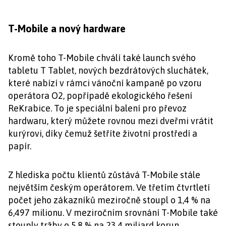
T-Mobile a nový hardware
Kromě toho T-Mobile chválí také launch svého
tabletu T Tablet, nových bezdrátových sluchátek,
které nabízí v rámci vánoční kampaně po vzoru
operátora O2, popřípadě ekologického řešení
ReKrabice. To je speciální balení pro převoz
hardwaru, který můžete rovnou mezi dveřmi vrátit
kurýrovi, díky čemuž šetříte životní prostředí a
papír.
Z hlediska počtu klientů zůstává T-Mobile stále
největším českým operátorem. Ve třetím čtvrtletí
počet jeho zákazníků meziročně stoupl o 1,4 % na
6,497 milionu. V meziročním srovnání T-Mobile také
stouply tržby o 5,8 % na 23,4 miliard korun.