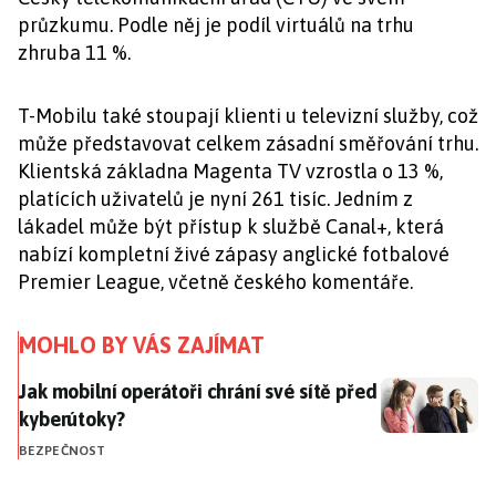
průzkumu. Podle něj je podíl virtuálů na trhu
zhruba 11 %.
T-Mobilu také stoupají klienti u televizní služby, což
může představovat celkem zásadní směřování trhu.
Klientská základna Magenta TV vzrostla o 13 %,
platících uživatelů je nyní 261 tisíc. Jedním z
lákadel může být přístup k službě Canal+, která
nabízí kompletní živé zápasy anglické fotbalové
Premier League, včetně českého komentáře.
MOHLO BY VÁS ZAJÍMAT
Jak mobilní operátoři chrání své sítě před kyberútok
Jak mobilní operátoři chrání své sítě před
kyberútoky?
BEZPEČNOST