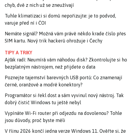
chyb, dvě z nich už se zneužívají
Tuhle klimatizaci si domů nepořizujte: je to podvod,
varuje před ní i ČOI
Nemáte signál? Možná vám právě někdo krade číslo přes
SIM kartu. Nový trik hackerů ohrožuje i Čechy
TIPY A TRIKY
Ajťák radí: Neumírá vám náhodou disk? Zkontrolujte si ho
bezplatným nástrojem, než přijdete o data
Poznejte tajemství barevných USB portů: Co znamenají
černé, oranžové a modré konektory?
Programátor si řekl dost a sám vyvinul nový nástroj. Tak
dobrý čistič Windows tu ještě nebyl
Vypínáte Wi-Fi router při odjezdu na dovolenou? Tohle
jsou důvody, proč byste měli
V říjnu 2026 končí jedna verze Windows 11. Ověřte si, že