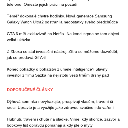
telefonu. Omezte jejich práci na pozadí
Téměř dokonalé chytré hodinky. Nová generace Samsung
Galaxy Watch Ultra2 odstranila nedostatky svého předchůdce
GTA 6 míří exkluzivně na Netflix. Na konci srpna se tam objeví
velká ukázka
Z Xboxu se stal investiční nástroj. Zítra se můžeme dozvědět,
jak se prodává GTA 6
Konec pohádky o bohatství z umělé inteligence? Slavný
investor z filmu Sázka na nejistotu věští trhům drsný pád
DOPORUČENÉ ČLÁNKY
Dýňová semínka nevyhazujte, prospívají vlasům, trávení či
srdci. Upravte je a využijte jako zdravou svačinu i do vaření
Hubnutí, trávení i chutě na sladké. Víme, kdy skořice, zázvor a
bobkový list opravdu pomáhají a kdy jde o mýty