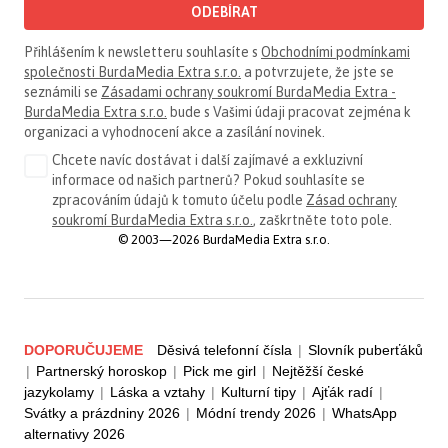
ODEBÍRAT
Přihlášením k newsletteru souhlasíte s
Obchodními podmínkami
společnosti BurdaMedia Extra s.r.o.
a potvrzujete, že jste se
seznámili se
Zásadami ochrany soukromí BurdaMedia Extra -
BurdaMedia Extra s.r.o.
bude s Vašimi údaji pracovat zejména k
organizaci a vyhodnocení akce a zasílání novinek.
Chcete navíc dostávat i další zajímavé a exkluzivní
informace od našich partnerů? Pokud souhlasíte se
zpracováním údajů k tomuto účelu podle
Zásad ochrany
soukromí BurdaMedia Extra s.r.o.
, zaškrtněte toto pole.
© 2003—2026 BurdaMedia Extra s.r.o.
DOPORUČUJEME
Děsivá telefonní čísla
|
Slovník puberťáků
|
Partnerský horoskop
|
Pick me girl
|
Nejtěžší české
jazykolamy
|
Láska a vztahy
|
Kulturní tipy
|
Ajťák radí
|
Svátky a prázdniny 2026
|
Módní trendy 2026
|
WhatsApp
alternativy 2026