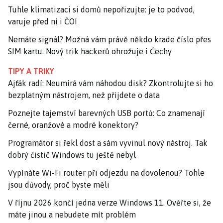
Tuhle klimatizaci si domů nepořizujte: je to podvod,
varuje před ní i ČOI
Nemáte signál? Možná vám právě někdo krade číslo přes
SIM kartu. Nový trik hackerů ohrožuje i Čechy
TIPY A TRIKY
Ajťák radí: Neumírá vám náhodou disk? Zkontrolujte si ho
bezplatným nástrojem, než přijdete o data
Poznejte tajemství barevných USB portů: Co znamenají
černé, oranžové a modré konektory?
Programátor si řekl dost a sám vyvinul nový nástroj. Tak
dobrý čistič Windows tu ještě nebyl
Vypínáte Wi-Fi router při odjezdu na dovolenou? Tohle
jsou důvody, proč byste měli
V říjnu 2026 končí jedna verze Windows 11. Ověřte si, že
máte jinou a nebudete mít problém