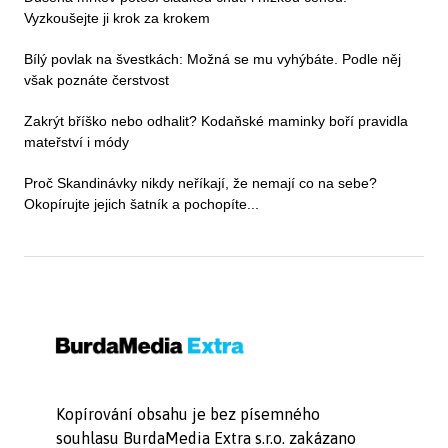
Vyzkoušejte ji krok za krokem
Bílý povlak na švestkách: Možná se mu vyhýbáte. Podle něj
však poznáte čerstvost
Zakrýt bříško nebo odhalit? Kodaňské maminky boří pravidla
mateřství i módy
Proč Skandinávky nikdy neříkají, že nemají co na sebe?
Okopírujte jejich šatník a pochopíte...
Kopírování obsahu je bez písemného
souhlasu BurdaMedia Extra s.r.o. zakázano