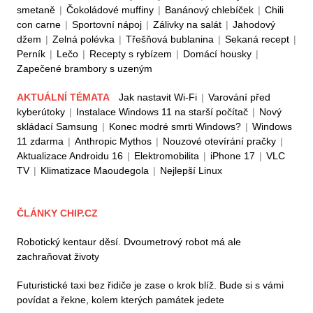
smetaně
|
Čokoládové muffiny
|
Banánový chlebíček
|
Chili
con carne
|
Sportovní nápoj
|
Zálivky na salát
|
Jahodový
džem
|
Zelná polévka
|
Třešňová bublanina
|
Sekaná recept
|
Perník
|
Lečo
|
Recepty s rybízem
|
Domácí housky
|
Zapečené brambory s uzeným
AKTUÁLNÍ TÉMATA
Jak nastavit Wi-Fi
|
Varování před
kyberútoky
|
Instalace Windows 11 na starší počítač
|
Nový
skládací Samsung
|
Konec modré smrti Windows?
|
Windows
11 zdarma
|
Anthropic Mythos
|
Nouzové otevírání pračky
|
Aktualizace Androidu 16
|
Elektromobilita
|
iPhone 17
|
VLC
TV
|
Klimatizace Maoudegola
|
Nejlepší Linux
ČLÁNKY CHIP.CZ
Robotický kentaur děsí. Dvoumetrový robot má ale
zachraňovat životy
Futuristické taxi bez řidiče je zase o krok blíž. Bude si s vámi
povídat a řekne, kolem kterých památek jedete