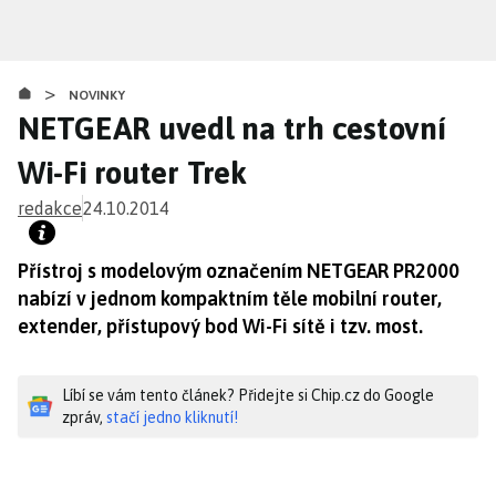
Přejít
k
hlavnímu
>
obsahu
NOVINKY
NETGEAR uvedl na trh cestovní
Wi-Fi router Trek
redakce
24.10.2014
Přístroj s modelovým označením NETGEAR PR2000
nabízí v jednom kompaktním těle mobilní router,
extender, přístupový bod Wi-Fi sítě i tzv. most.
Líbí se vám tento článek? Přidejte si Chip.cz do Google
zpráv,
stačí jedno kliknutí!