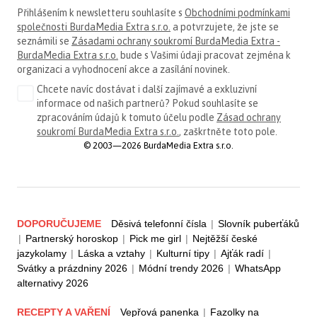
Přihlášením k newsletteru souhlasíte s
Obchodními podmínkami
společnosti BurdaMedia Extra s.r.o.
a potvrzujete, že jste se
seznámili se
Zásadami ochrany soukromí BurdaMedia Extra -
BurdaMedia Extra s.r.o.
bude s Vašimi údaji pracovat zejména k
organizaci a vyhodnocení akce a zasílání novinek.
Chcete navíc dostávat i další zajímavé a exkluzivní
informace od našich partnerů? Pokud souhlasíte se
zpracováním údajů k tomuto účelu podle
Zásad ochrany
soukromí BurdaMedia Extra s.r.o.
, zaškrtněte toto pole.
© 2003—2026 BurdaMedia Extra s.r.o.
DOPORUČUJEME
Děsivá telefonní čísla
|
Slovník puberťáků
|
Partnerský horoskop
|
Pick me girl
|
Nejtěžší české
jazykolamy
|
Láska a vztahy
|
Kulturní tipy
|
Ajťák radí
|
Svátky a prázdniny 2026
|
Módní trendy 2026
|
WhatsApp
alternativy 2026
RECEPTY A VAŘENÍ
Vepřová panenka
|
Fazolky na