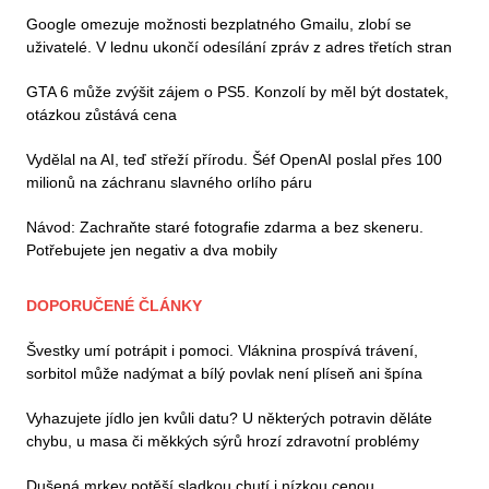
Google omezuje možnosti bezplatného Gmailu, zlobí se
uživatelé. V lednu ukončí odesílání zpráv z adres třetích stran
GTA 6 může zvýšit zájem o PS5. Konzolí by měl být dostatek,
otázkou zůstává cena
Vydělal na AI, teď střeží přírodu. Šéf OpenAI poslal přes 100
milionů na záchranu slavného orlího páru
Návod: Zachraňte staré fotografie zdarma a bez skeneru.
Potřebujete jen negativ a dva mobily
DOPORUČENÉ ČLÁNKY
Švestky umí potrápit i pomoci. Vláknina prospívá trávení,
sorbitol může nadýmat a bílý povlak není plíseň ani špína
Vyhazujete jídlo jen kvůli datu? U některých potravin děláte
chybu, u masa či měkkých sýrů hrozí zdravotní problémy
Dušená mrkev potěší sladkou chutí i nízkou cenou.