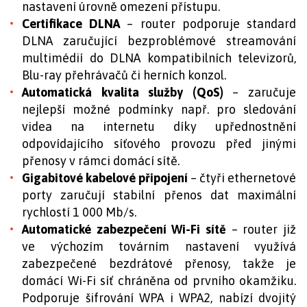
nastavení úrovně omezení přístupu.
Certifikace DLNA
– router podporuje standard
DLNA zaručující bezproblémové streamování
multimédií do DLNA kompatibilních televizorů,
Blu-ray přehrávačů či herních konzol.
Automatická kvalita služby (QoS)
– zaručuje
nejlepší možné podmínky např. pro sledování
videa na internetu díky upřednostnění
odpovídajícího síťového provozu před jinými
přenosy v rámci domácí sítě.
Gigabitové kabelové připojení
– čtyři ethernetové
porty zaručují stabilní přenos dat maximální
rychlostí 1 000 Mb/s.
Automatické zabezpečení Wi-Fi
sítě
– router již
ve výchozím továrním nastavení využívá
zabezpečené bezdrátové přenosy, takže je
domácí Wi-Fi síť chráněna od prvního okamžiku.
Podporuje šifrování WPA i WPA2, nabízí dvojitý