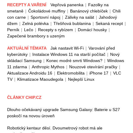
RECEPTY A VAŘENÍ
Vepřová panenka
|
Fazolky na
smetaně
|
Čokoládové muffiny
|
Banánový chlebíček
|
Chili
con carne
|
Sportovní nápoj
|
Zálivky na salát
|
Jahodový
džem
|
Zelná polévka
|
Třešňová bublanina
|
Sekaná recept
|
Perník
|
Lečo
|
Recepty s rybízem
|
Domácí housky
|
Zapečené brambory s uzeným
AKTUÁLNÍ TÉMATA
Jak nastavit Wi-Fi
|
Varování před
kyberútoky
|
Instalace Windows 11 na starší počítač
|
Nový
skládací Samsung
|
Konec modré smrti Windows?
|
Windows
11 zdarma
|
Anthropic Mythos
|
Nouzové otevírání pračky
|
Aktualizace Androidu 16
|
Elektromobilita
|
iPhone 17
|
VLC
TV
|
Klimatizace Maoudegola
|
Nejlepší Linux
ČLÁNKY CHIP.CZ
Dlouho očekávaný upgrade Samsung Galaxy: Baterie u S27
poskočí na novou úroveň
Robotický kentaur děsí. Dvoumetrový robot má ale