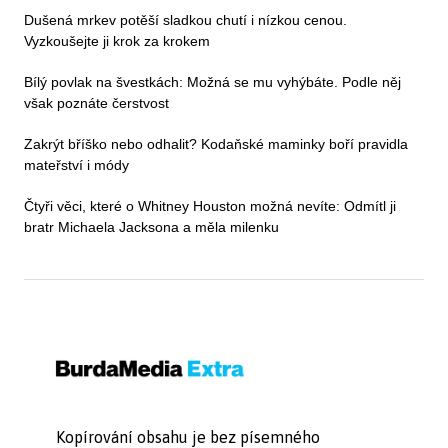
Dušená mrkev potěší sladkou chutí i nízkou cenou.
Vyzkoušejte ji krok za krokem
Bílý povlak na švestkách: Možná se mu vyhýbáte. Podle něj
však poznáte čerstvost
Zakrýt bříško nebo odhalit? Kodaňské maminky boří pravidla
mateřství i módy
Čtyři věci, které o Whitney Houston možná nevíte: Odmítl ji
bratr Michaela Jacksona a měla milenku
Kopírování obsahu je bez písemného