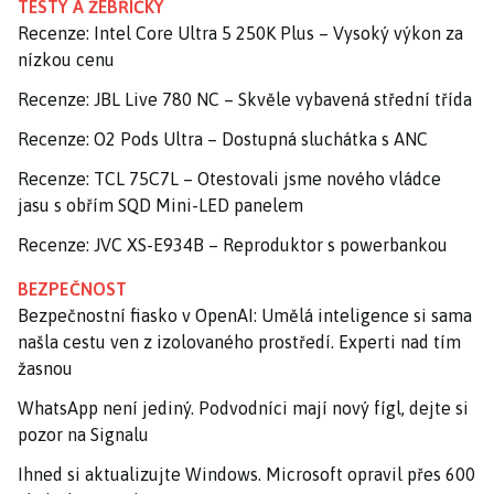
TESTY A ŽEBŘÍČKY
Recenze: Intel Core Ultra 5 250K Plus – Vysoký výkon za
nízkou cenu
Recenze: JBL Live 780 NC – Skvěle vybavená střední třída
Recenze: O2 Pods Ultra – Dostupná sluchátka s ANC
Recenze: TCL 75C7L – Otestovali jsme nového vládce
jasu s obřím SQD Mini-LED panelem
Recenze: JVC XS-E934B – Reproduktor s powerbankou
BEZPEČNOST
Bezpečnostní fiasko v OpenAI: Umělá inteligence si sama
našla cestu ven z izolovaného prostředí. Experti nad tím
žasnou
WhatsApp není jediný. Podvodníci mají nový fígl, dejte si
pozor na Signalu
Ihned si aktualizujte Windows. Microsoft opravil přes 600