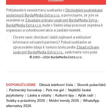
ODEBÍRAT
Přihlášením k newsletteru souhlasíte s
Obchodními podmínkami
společnosti BurdaMedia Extra s.r.o.
a potvrzujete, že jste se
seznámili se
Zásadami ochrany soukromí BurdaMedia Extra -
BurdaMedia Extra s.r.o.
bude s Vašimi údaji pracovat zejména k
organizaci a vyhodnocení akce a zasílání novinek.
Chcete navíc dostávat i další zajímavé a exkluzivní
informace od našich partnerů? Pokud souhlasíte se
zpracováním údajů k tomuto účelu podle
Zásad ochrany
soukromí BurdaMedia Extra s.r.o.
, zaškrtněte toto pole.
© 2003—2026 BurdaMedia Extra s.r.o.
DOPORUČUJEME
Děsivá telefonní čísla
|
Slovník puberťáků
|
Partnerský horoskop
|
Pick me girl
|
Nejtěžší české
jazykolamy
|
Láska a vztahy
|
Kulturní tipy
|
Ajťák radí
|
Svátky a prázdniny 2026
|
Módní trendy 2026
|
WhatsApp
alternativy 2026