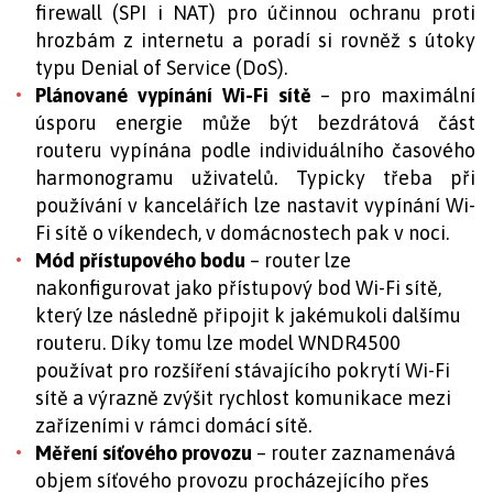
firewall (SPI i NAT) pro účinnou ochranu proti
hrozbám z internetu a poradí si rovněž s útoky
typu Denial of Service (DoS).
Plánované vypínání Wi-Fi sítě
– pro maximální
úsporu energie může být bezdrátová část
routeru vypínána podle individuálního časového
harmonogramu uživatelů. Typicky třeba při
používání v kancelářích lze nastavit vypínání Wi-
Fi sítě o víkendech, v domácnostech pak v noci.
Mód přístupového bodu
– router lze
nakonfigurovat jako přístupový bod Wi-Fi sítě,
který lze následně připojit k jakémukoli dalšímu
routeru. Díky tomu lze model WNDR4500
používat pro rozšíření stávajícího pokrytí Wi-Fi
sítě a výrazně zvýšit rychlost komunikace mezi
zařízeními v rámci domácí sítě.
Měření síťového provozu
– router zaznamenává
objem síťového provozu procházejícího přes