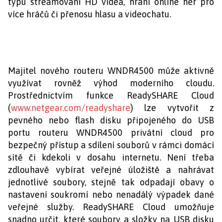
typu streamování HD videa, hraní online her pro
více hráčů či přenosu hlasu a videochatu.
Majitel nového routeru WNDR4500 může aktivně
využívat rovněž výhod moderního cloudu.
Prostřednictvím funkce ReadySHARE Cloud
(
www.netgear.com/readyshare
) lze vytvořit z
pevného nebo flash disku připojeného do USB
portu routeru WNDR4500 privátní cloud pro
bezpečný přístup a sdílení souborů v rámci domácí
sítě či kdekoli v dosahu internetu. Není třeba
zdlouhavě vybírat veřejné úložiště a nahrávat
jednotlivé soubory, stejně tak odpadají obavy o
nastavení soukromí nebo nenadálý výpadek dané
veřejné služby. ReadySHARE Cloud umožňuje
snadno určit, které soubory a složky na USB disku