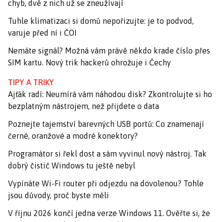
chyb, dvě z nich už se zneužívají
Tuhle klimatizaci si domů nepořizujte: je to podvod,
varuje před ní i ČOI
Nemáte signál? Možná vám právě někdo krade číslo přes
SIM kartu. Nový trik hackerů ohrožuje i Čechy
TIPY A TRIKY
Ajťák radí: Neumírá vám náhodou disk? Zkontrolujte si ho
bezplatným nástrojem, než přijdete o data
Poznejte tajemství barevných USB portů: Co znamenají
černé, oranžové a modré konektory?
Programátor si řekl dost a sám vyvinul nový nástroj. Tak
dobrý čistič Windows tu ještě nebyl
Vypínáte Wi-Fi router při odjezdu na dovolenou? Tohle
jsou důvody, proč byste měli
V říjnu 2026 končí jedna verze Windows 11. Ověřte si, že