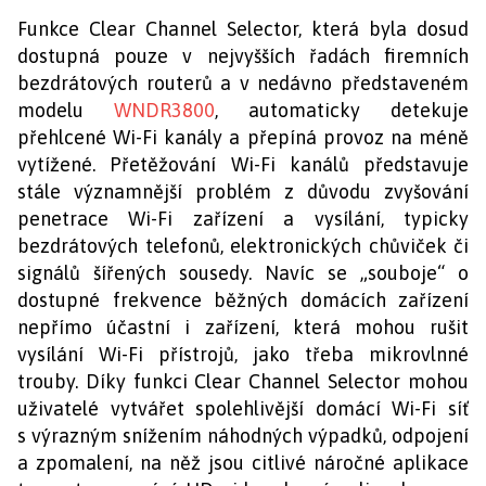
Funkce Clear Channel Selector, která byla dosud
dostupná pouze v nejvyšších řadách firemních
bezdrátových routerů a v nedávno představeném
modelu
WNDR3800
, automaticky detekuje
přehlcené Wi-Fi kanály a přepíná provoz na méně
vytížené. Přetěžování Wi-Fi kanálů představuje
stále významnější problém z důvodu zvyšování
penetrace Wi-Fi zařízení a vysílání, typicky
bezdrátových telefonů, elektronických chůviček či
signálů šířených sousedy. Navíc se „souboje“ o
dostupné frekvence běžných domácích zařízení
nepřímo účastní i zařízení, která mohou rušit
vysílání Wi-Fi přístrojů, jako třeba mikrovlnné
trouby. Díky funkci Clear Channel Selector mohou
uživatelé vytvářet spolehlivější domácí Wi-Fi síť
s výrazným snížením náhodných výpadků, odpojení
a zpomalení, na něž jsou citlivé náročné aplikace