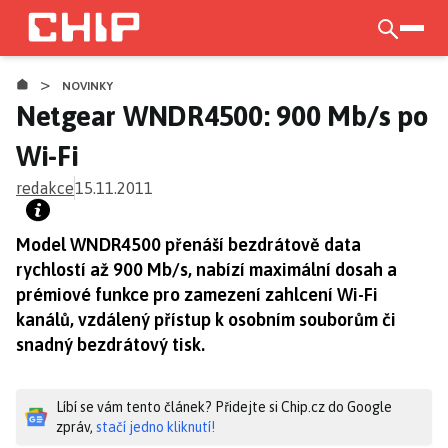
Přejít
k
otevří
CHIP.CZ
hlavnímu
>
obsahu
NOVINKY
Netgear WNDR4500: 900 Mb/s po
Wi-Fi
redakce
15.11.2011
Model WNDR4500 přenáší bezdrátově data
rychlostí až 900 Mb/s, nabízí maximální dosah a
prémiové funkce pro zamezení zahlcení Wi-Fi
kanálů, vzdálený přístup k osobním souborům či
snadný bezdrátový tisk.
Líbí se vám tento článek? Přidejte si Chip.cz do Google
zpráv,
stačí jedno kliknutí!