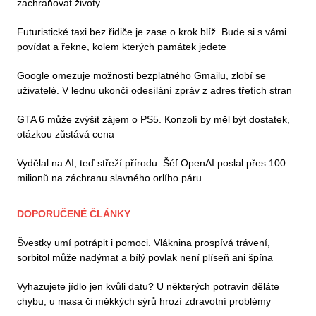
zachraňovat životy
Futuristické taxi bez řidiče je zase o krok blíž. Bude si s vámi
povídat a řekne, kolem kterých památek jedete
Google omezuje možnosti bezplatného Gmailu, zlobí se
uživatelé. V lednu ukončí odesílání zpráv z adres třetích stran
GTA 6 může zvýšit zájem o PS5. Konzolí by měl být dostatek,
otázkou zůstává cena
Vydělal na AI, teď střeží přírodu. Šéf OpenAI poslal přes 100
milionů na záchranu slavného orlího páru
DOPORUČENÉ ČLÁNKY
Švestky umí potrápit i pomoci. Vláknina prospívá trávení,
sorbitol může nadýmat a bílý povlak není plíseň ani špína
Vyhazujete jídlo jen kvůli datu? U některých potravin děláte
chybu, u masa či měkkých sýrů hrozí zdravotní problémy