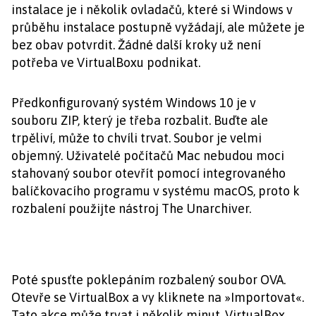
instalace je i několik ovladačů, které si Windows v
průběhu instalace postupně vyžádají, ale můžete je
bez obav potvrdit. Žádné další kroky už není
potřeba ve VirtualBoxu podnikat.
Předkonfigurovaný systém Windows 10 je v
souboru ZIP, který je třeba rozbalit. Buďte ale
trpěliví, může to chvíli trvat. Soubor je velmi
objemný. Uživatelé počítačů Mac nebudou moci
stahovaný soubor otevřít pomocí integrovaného
balíčkovacího programu v systému macOS, proto k
rozbalení použijte nástroj The Unarchiver.
Poté spusťte poklepáním rozbalený soubor OVA.
Otevře se VirtualBox a vy kliknete na »Importovat«.
Tato akce může trvat i několik minut, VirtualBox