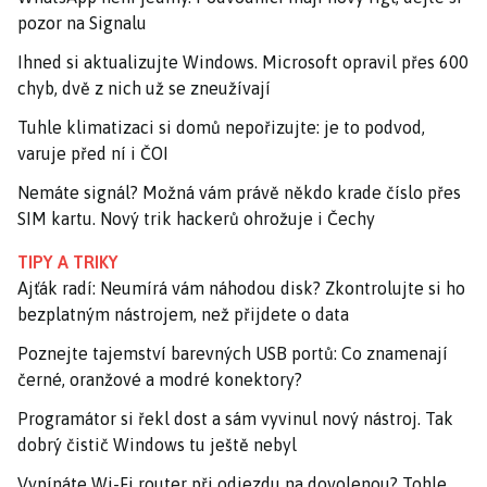
pozor na Signalu
Ihned si aktualizujte Windows. Microsoft opravil přes 600
chyb, dvě z nich už se zneužívají
Tuhle klimatizaci si domů nepořizujte: je to podvod,
varuje před ní i ČOI
Nemáte signál? Možná vám právě někdo krade číslo přes
SIM kartu. Nový trik hackerů ohrožuje i Čechy
TIPY A TRIKY
Ajťák radí: Neumírá vám náhodou disk? Zkontrolujte si ho
bezplatným nástrojem, než přijdete o data
Poznejte tajemství barevných USB portů: Co znamenají
černé, oranžové a modré konektory?
Programátor si řekl dost a sám vyvinul nový nástroj. Tak
dobrý čistič Windows tu ještě nebyl
Vypínáte Wi-Fi router při odjezdu na dovolenou? Tohle