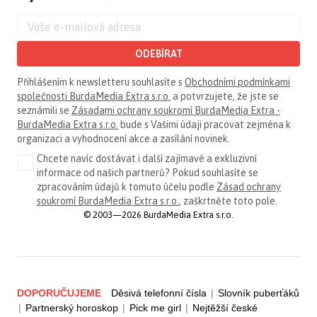
ODEBÍRAT
Přihlášením k newsletteru souhlasíte s
Obchodními podmínkami
společnosti BurdaMedia Extra s.r.o.
a potvrzujete, že jste se
seznámili se
Zásadami ochrany soukromí BurdaMedia Extra -
BurdaMedia Extra s.r.o.
bude s Vašimi údaji pracovat zejména k
organizaci a vyhodnocení akce a zasílání novinek.
Chcete navíc dostávat i další zajímavé a exkluzivní
informace od našich partnerů? Pokud souhlasíte se
zpracováním údajů k tomuto účelu podle
Zásad ochrany
soukromí BurdaMedia Extra s.r.o.
, zaškrtněte toto pole.
© 2003—2026 BurdaMedia Extra s.r.o.
DOPORUČUJEME
Děsivá telefonní čísla
|
Slovník puberťáků
|
Partnerský horoskop
|
Pick me girl
|
Nejtěžší české