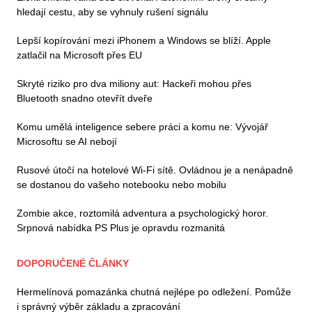
hledají cestu, aby se vyhnuly rušení signálu
Lepší kopírování mezi iPhonem a Windows se blíží. Apple
zatlačil na Microsoft přes EU
Skryté riziko pro dva miliony aut: Hackeři mohou přes
Bluetooth snadno otevřít dveře
Komu umělá inteligence sebere práci a komu ne: Vývojář
Microsoftu se AI nebojí
Rusové útočí na hotelové Wi-Fi sítě. Ovládnou je a nenápadně
se dostanou do vašeho notebooku nebo mobilu
Zombie akce, roztomilá adventura a psychologický horor.
Srpnová nabídka PS Plus je opravdu rozmanitá
DOPORUČENÉ ČLÁNKY
Hermelínová pomazánka chutná nejlépe po odležení. Pomůže
i správný výběr základu a zpracování