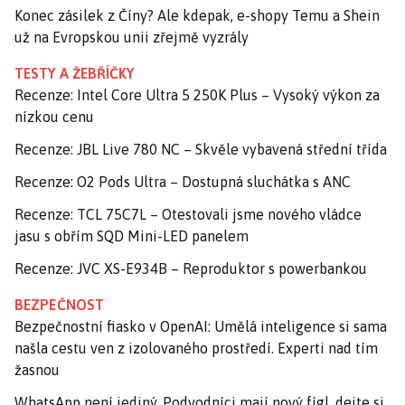
Konec zásilek z Číny? Ale kdepak, e-shopy Temu a Shein
už na Evropskou unii zřejmě vyzrály
TESTY A ŽEBŘÍČKY
Recenze: Intel Core Ultra 5 250K Plus – Vysoký výkon za
nízkou cenu
Recenze: JBL Live 780 NC – Skvěle vybavená střední třída
Recenze: O2 Pods Ultra – Dostupná sluchátka s ANC
Recenze: TCL 75C7L – Otestovali jsme nového vládce
jasu s obřím SQD Mini-LED panelem
Recenze: JVC XS-E934B – Reproduktor s powerbankou
BEZPEČNOST
Bezpečnostní fiasko v OpenAI: Umělá inteligence si sama
našla cestu ven z izolovaného prostředí. Experti nad tím
žasnou
WhatsApp není jediný. Podvodníci mají nový fígl, dejte si