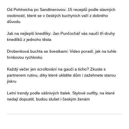
Od Pohlreicha po Sandtnerovou: 15 receptů podle slavných
osobností, které se v českých kuchyních vaří z dobrého
důvodu
Jak na nejlepší knedlíky: Jan Punčochář vás naučí tři druhy
knedlíků z jednoho těsta
Drobenková buchta se švestkami: Video poradí, jak na tuhle
hrnkovou rychlovku
Každý večer jen scrollování na gauči a ticho? Zkuste s
partnerem rutinu, díky které uklidíte dům i zažehnete starou
jiskru
Letní trendy podle vášnivých Italek. Stylové outfity, na které
nedají dopustit, budou slušet i českým ženám