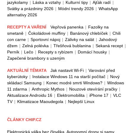
jazykolamy
|
Láska a vztahy
|
Kulturní tipy
|
Ajťák radí
|
Svátky a prázdniny 2026
|
Módní trendy 2026
|
WhatsApp
alternativy 2026
RECEPTY A VAŘENÍ
Vepřová panenka
|
Fazolky na
smetaně
|
Čokoládové muffiny
|
Banánový chlebíček
|
Chili
con carne
|
Sportovní nápoj
|
Zálivky na salát
|
Jahodový
džem
|
Zelná polévka
|
Třešňová bublanina
|
Sekaná recept
|
Perník
|
Lečo
|
Recepty s rybízem
|
Domácí housky
|
Zapečené brambory s uzeným
AKTUÁLNÍ TÉMATA
Jak nastavit Wi-Fi
|
Varování před
kyberútoky
|
Instalace Windows 11 na starší počítač
|
Nový
skládací Samsung
|
Konec modré smrti Windows?
|
Windows
11 zdarma
|
Anthropic Mythos
|
Nouzové otevírání pračky
|
Aktualizace Androidu 16
|
Elektromobilita
|
iPhone 17
|
VLC
TV
|
Klimatizace Maoudegola
|
Nejlepší Linux
ČLÁNKY CHIP.CZ
Elektronická válka bez člověka. Autonomní drony si samy