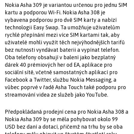
Nokia Asha 309 je variantou určenou pro jednu SIM
kartu a podporou Wi-Fi. Nokia Asha 308 je
vybavena podporou pro dvě SIM karty a nabízí
technologii Easy Swap. Ta umožňuje uživatelům
rychlé přepínání mezi více SIM kartami tak, aby
uživatelé mohli využít těch nejvýhodnějších tarifů
bez nutnosti vyndávat baterii a vypínat telefon.
Oba telefony obsahují v balení jako bezplatný
dárek 40 prémiových her od EA, aplikace pro
sociální sítě, včetně samostatných aplikací pro
Facebook a Twitter, službu Nokia Messaging, a
vůbec poprvé v řadě Asha Touch také podporu pro
streamování videa ze služeb jako YouTube.
Předpokládaná prodejní cena pro Nokia Asha 308 a
Nokia Asha 309 by se měla pohybovat okolo 99
USD bez daní a dotací, přičemž na trhu by se oba