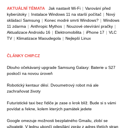
AKTUÁLNÍ TÉMATA
Jak nastavit Wi-Fi
|
Varování před
kyberútoky
|
Instalace Windows 11 na starší počítač
|
Nový
skládací Samsung
|
Konec modré smrti Windows?
|
Windows
11 zdarma
|
Anthropic Mythos
|
Nouzové otevírání pračky
|
Aktualizace Androidu 16
|
Elektromobilita
|
iPhone 17
|
VLC
TV
|
Klimatizace Maoudegola
|
Nejlepší Linux
ČLÁNKY CHIP.CZ
Dlouho očekávaný upgrade Samsung Galaxy: Baterie u S27
poskočí na novou úroveň
Robotický kentaur děsí. Dvoumetrový robot má ale
zachraňovat životy
Futuristické taxi bez řidiče je zase o krok blíž. Bude si s vámi
povídat a řekne, kolem kterých památek jedete
Google omezuje možnosti bezplatného Gmailu, zlobí se
uživatelé. V lednu ukončí odesílání zpráv z adres třetích stran