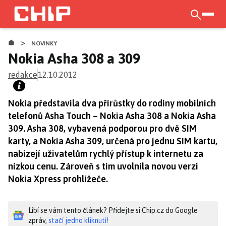
Přejít
k
otevří
hlavnímu
>
obsahu
NOVINKY
Nokia Asha 308 a 309
redakce
12.10.2012
Nokia představila dva přírůstky do rodiny mobilních
telefonů Asha Touch – Nokia Asha 308 a Nokia Asha
309. Asha 308, vybavená podporou pro dvě SIM
karty, a Nokia Asha 309, určená pro jednu SIM kartu,
nabízejí uživatelům rychlý přístup k internetu za
nízkou cenu. Zároveň s tím uvolnila novou verzi
Nokia Xpress prohlížeče.
Líbí se vám tento článek? Přidejte si Chip.cz do Google
zpráv,
stačí jedno kliknutí!