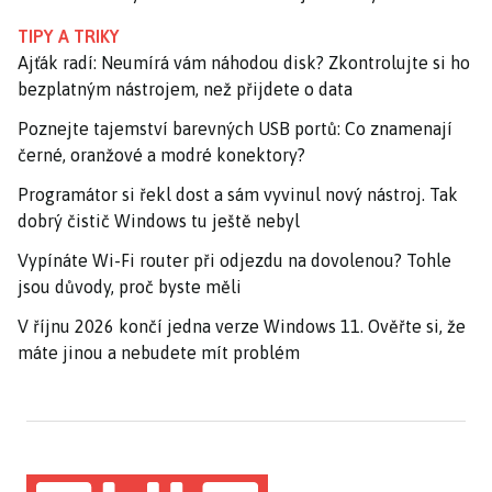
TIPY A TRIKY
Ajťák radí: Neumírá vám náhodou disk? Zkontrolujte si ho
bezplatným nástrojem, než přijdete o data
Poznejte tajemství barevných USB portů: Co znamenají
černé, oranžové a modré konektory?
Programátor si řekl dost a sám vyvinul nový nástroj. Tak
dobrý čistič Windows tu ještě nebyl
Vypínáte Wi-Fi router při odjezdu na dovolenou? Tohle
jsou důvody, proč byste měli
V říjnu 2026 končí jedna verze Windows 11. Ověřte si, že
máte jinou a nebudete mít problém