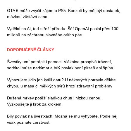
GTA 6 může zvýšit zájem o PS5. Konzolí by měl být dostatek,
otázkou zůstává cena
Vydělal na AI, teď střeží přírodu. Šéf OpenAI poslal přes 100
milionů na záchranu slavného orlího páru
DOPORUČENÉ ČLÁNKY
Švestky umí potrápit i pomoci. Vláknina prospívá trávení,
sorbitol může nadýmat a bílý povlak není plíseň ani špína
Vyhazujete jídlo jen kvůli datu? U některých potravin děláte
chybu, u masa či měkkých sýrů hrozí zdravotní problémy
Dušená mrkev potěší sladkou chutí i nízkou cenou.
Vyzkoušejte ji krok za krokem
Bílý povlak na švestkách: Možná se mu vyhýbáte. Podle něj
však poznáte čerstvost