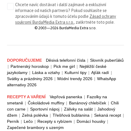
Chcete navíc dostávat i další zajímavé a exkluzivní
informace od našich partnerů? Pokud souhlasíte se
zpracováním údajů k tomuto účelu podle
Zásad ochrany
soukromí BurdaMedia Extra s.r.o.
, zaškrtněte toto pole.
© 2003—2026 BurdaMedia Extra s.r.o.
DOPORUČUJEME
Děsivá telefonní čísla
|
Slovník puberťáků
|
Partnerský horoskop
|
Pick me girl
|
Nejtěžší české
jazykolamy
|
Láska a vztahy
|
Kulturní tipy
|
Ajťák radí
|
Svátky a prázdniny 2026
|
Módní trendy 2026
|
WhatsApp
alternativy 2026
RECEPTY A VAŘENÍ
Vepřová panenka
|
Fazolky na
smetaně
|
Čokoládové muffiny
|
Banánový chlebíček
|
Chili
con carne
|
Sportovní nápoj
|
Zálivky na salát
|
Jahodový
džem
|
Zelná polévka
|
Třešňová bublanina
|
Sekaná recept
|
Perník
|
Lečo
|
Recepty s rybízem
|
Domácí housky
|
Zapečené brambory s uzeným