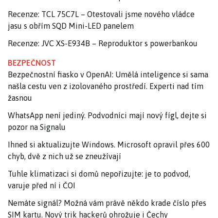
Recenze: TCL 75C7L – Otestovali jsme nového vládce
jasu s obřím SQD Mini-LED panelem
Recenze: JVC XS-E934B – Reproduktor s powerbankou
BEZPEČNOST
Bezpečnostní fiasko v OpenAI: Umělá inteligence si sama
našla cestu ven z izolovaného prostředí. Experti nad tím
žasnou
WhatsApp není jediný. Podvodníci mají nový fígl, dejte si
pozor na Signalu
Ihned si aktualizujte Windows. Microsoft opravil přes 600
chyb, dvě z nich už se zneužívají
Tuhle klimatizaci si domů nepořizujte: je to podvod,
varuje před ní i ČOI
Nemáte signál? Možná vám právě někdo krade číslo přes
SIM kartu. Nový trik hackerů ohrožuje i Čechy