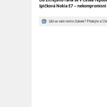
špičková Nokia E7 – nekompromisn
Líbí se vám tento článek? Přidejte si C