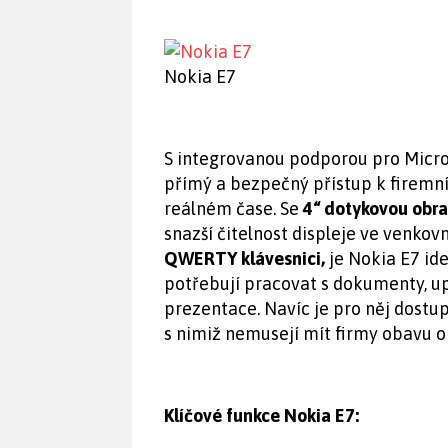
Nokia E7
S integrovanou podporou pro Micro
přímý a bezpečný přístup k firemn
reálném čase. Se
4“ dotykovou obr
snazší čitelnost displeje ve venko
QWERTY klávesnici,
je Nokia E7 id
potřebují pracovat s dokumenty, up
prezentace. Navíc je pro něj dostup
s nimiž nemusejí mít firmy obavu o
Klíčové funkce Nokia E7: