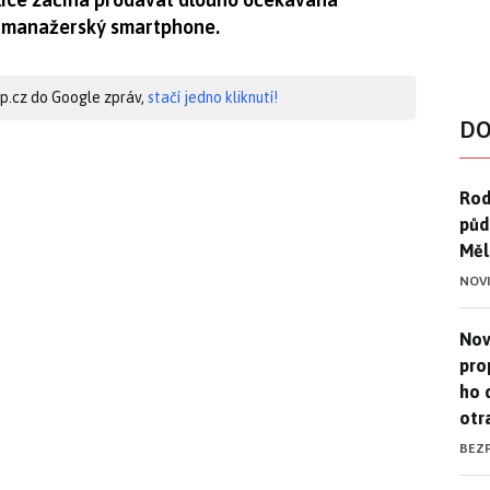
í manažerský smartphone.
hip.cz do Google zpráv,
stačí jedno kliknutí!
DO
Rod
Rod
půd
Měl
NOV
Nov
Nov
pro
ho 
otr
BEZ