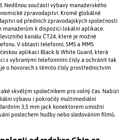
d. Nedílnou součástí výbavy manažerského
onomické zpravodajství. Kromě globálně
jství od předních zpravodajských společností
 manažerům k dispozici lokální aplikace.
levizního kanálu ČT24, které je možné
efonu. V oblasti telefonní, SMS a MMS
českou aplikaci Black & White Guard, která
 s vybranými telefonními čísly a ochránit tak
je o hovorech s těmito čísly prostřednictvím
také skvělým společníkem pro volný čas. Nabízí
ální výbavu i pokročilý multimediální
andardním 3,5 mm jack konektorem umožní
vání poslechem hudby nebo sledováním filmů.