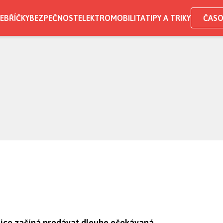
EBŘÍČKY
BEZPEČNOST
ELEKTROMOBILITA
TIPY A TRIKY
ČASO
blice začíná prodávat dlouho očekávaná