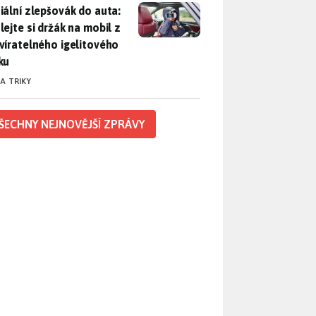
iální zlepšovák do auta: Udělejte si držák na mobil z uzavírat
iální zlepšovák do auta:
lejte si držák na mobil z
víratelného igelitového
ku
 A TRIKY
ŠECHNY NEJNOVĚJŠÍ ZPRÁVY