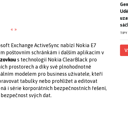
Gen
Gen
Udě
uza
sáč
«
»
TIPY
soft Exchange ActiveSync nabízí Nokia E7
V
ím poštovním schránkám i dalším aplikacím v
azovkou
s technologií Nokia ClearBlack pro
vních prostorech a díky své plnohodnotné
eálním modelem pro business uživatele, kteří
ravovat tabulky nebo prohlížet a editovat
ná i série korporátních bezpečnostních řešení,
 bezpečnost svých dat.