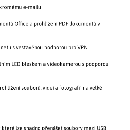
oukromému e-mailu
umentů Office a prohlížení PDF dokumentů v
ranetu s vestavěnou podporou pro VPN
álním LED bleskem a videokamerou s podporou
hlížení souborů, videí a fotografií na velké
 které lze snadno přenášet soubory mezi USB