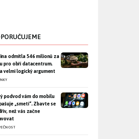
PORUČUJEME
ina odmítla 546 milionů za půdu pro obří datacentrum. Měla 
ina odmítla 546 milionů za
u pro obří datacentrum.
a velmi logický argument
INKY
ý podvod vám do mobilu propašuje „smetí“. Zbavte se ho dřív, 
ý podvod vám do mobilu
pašuje „smetí“. Zbavte se
dřív, než vás začne
avovat
PEČNOST