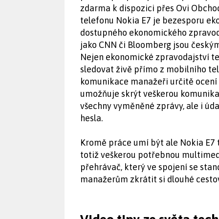
zdarma k dispozici přes Ovi Obcho
telefonu Nokia E7 je bezesporu ek
dostupného ekonomického zpravoda
jako CNN či Bloomberg jsou českým
Nejen ekonomické zpravodajství te
sledovat živě přímo z mobilního tel
komunikace manažeři určitě ocení 
umožňuje skrýt veškerou komunikaci
všechny vyměněné zprávy, ale i úda
hesla.
Kromě práce umí být ale Nokia E7 
totiž veškerou potřebnou multimedi
přehrávač, který ve spojení se st
manažerům zkrátit si dlouhé cesto