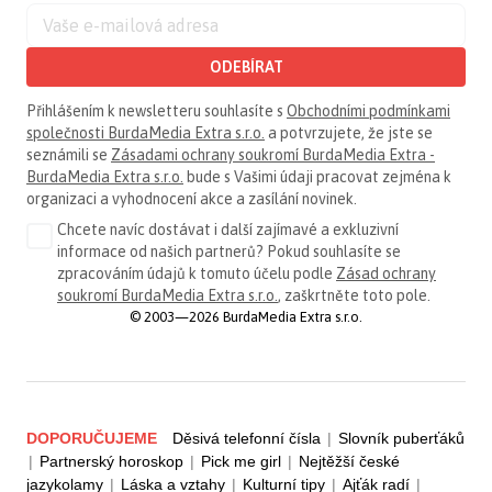
ODEBÍRAT
Přihlášením k newsletteru souhlasíte s
Obchodními podmínkami
společnosti BurdaMedia Extra s.r.o.
a potvrzujete, že jste se
seznámili se
Zásadami ochrany soukromí BurdaMedia Extra -
BurdaMedia Extra s.r.o.
bude s Vašimi údaji pracovat zejména k
organizaci a vyhodnocení akce a zasílání novinek.
Chcete navíc dostávat i další zajímavé a exkluzivní
informace od našich partnerů? Pokud souhlasíte se
zpracováním údajů k tomuto účelu podle
Zásad ochrany
soukromí BurdaMedia Extra s.r.o.
, zaškrtněte toto pole.
© 2003—2026 BurdaMedia Extra s.r.o.
DOPORUČUJEME
Děsivá telefonní čísla
|
Slovník puberťáků
|
Partnerský horoskop
|
Pick me girl
|
Nejtěžší české
jazykolamy
|
Láska a vztahy
|
Kulturní tipy
|
Ajťák radí
|