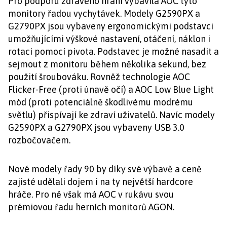
Pro podporu zdravého hraní vybavila AOC tyto
monitory řadou vychytávek. Modely G2590PX a
G2790PX jsou vybaveny ergonomickými podstavci
umožňujícími výškové nastavení, otáčení, náklon i
rotaci pomocí pivota. Podstavec je možné nasadit a
sejmout z monitoru během několika sekund, bez
použití šroubováku. Rovněž technologie AOC
Flicker-Free (proti únavě očí) a AOC Low Blue Light
mód (proti potenciálně škodlivému modrému
světlu) přispívají ke zdraví uživatelů. Navíc modely
G2590PX a G2790PX jsou vybaveny USB 3.0
rozbočovačem.
Nové modely řady 90 by díky své výbavě a ceně
zajisté udělali dojem i na ty největší hardcore
hráče. Pro ně však má AOC v rukávu svou
prémiovou řadu herních monitorů AGON.