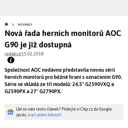
Přejít
k
hlavnímu
>
obsahu
NOVINKY
Nová řada herních monitorů AOC
G90 je již dostupná
redakce
15.02.2018
Společnost AOC nedávno představila novou sérii
herních monitorů pro běžné hraní s označením G90.
Série se skládá ze tří modelů: 24,5" G2590VXQ a
G2590PX a 27" G2790PX.
Líbí se vám tento článek? Přidejte si Chip.cz do Google
zpráv,
stačí jedno kliknutí!