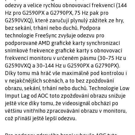
odezvy a velice rychlou obnovovací frekvencí (144
Hz pro G2590PX a G2790PX, 75 Hz pak pro
G2590VXQ), které zaručují plynulý zážitek ze hry,
bez sekání, trhání nebo duchů. Podpora
technologie FreeSync zvyšuje odezvu pro
podporované AMD grafické karty synchronizací
snímkové frekvence grafické karty s obnovovací
frekvencí monitoru v určeném pásmu (30–75 Hz u
G2590VXQ a 30–144 Hz u G2590PX a G2790PX).
Díky tomu má hráč vše maximálně pod kontrolou i
v nejakčnějších scénách, a to bez zpožďování
obrazu, sekání, trhání nebo duchů. Technologie Low
Imput Lag od AOC toto zpožďování obrazu snižuje
ještě více díky tomu, že videosignál obchází po
většinu vnitřního zpracovávání obrazu v monitoru,
což přináší ještě lepší odezvu.