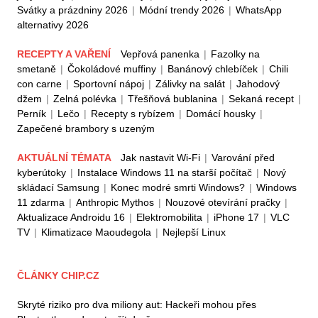
Svátky a prázdniny 2026
|
Módní trendy 2026
|
WhatsApp
alternativy 2026
RECEPTY A VAŘENÍ
Vepřová panenka
|
Fazolky na
smetaně
|
Čokoládové muffiny
|
Banánový chlebíček
|
Chili
con carne
|
Sportovní nápoj
|
Zálivky na salát
|
Jahodový
džem
|
Zelná polévka
|
Třešňová bublanina
|
Sekaná recept
|
Perník
|
Lečo
|
Recepty s rybízem
|
Domácí housky
|
Zapečené brambory s uzeným
AKTUÁLNÍ TÉMATA
Jak nastavit Wi-Fi
|
Varování před
kyberútoky
|
Instalace Windows 11 na starší počítač
|
Nový
skládací Samsung
|
Konec modré smrti Windows?
|
Windows
11 zdarma
|
Anthropic Mythos
|
Nouzové otevírání pračky
|
Aktualizace Androidu 16
|
Elektromobilita
|
iPhone 17
|
VLC
TV
|
Klimatizace Maoudegola
|
Nejlepší Linux
ČLÁNKY CHIP.CZ
Skryté riziko pro dva miliony aut: Hackeři mohou přes