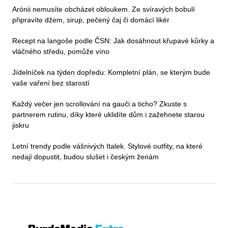
Arónii nemusíte obcházet obloukem. Ze svíravých bobulí
připravíte džem, sirup, pečený čaj či domácí likér
Recept na langoše podle ČSN: Jak dosáhnout křupavé kůrky a
vláčného středu, pomůže víno
Jídelníček na týden dopředu: Kompletní plán, se kterým bude
vaše vaření bez starostí
Každý večer jen scrollování na gauči a ticho? Zkuste s
partnerem rutinu, díky které uklidíte dům i zažehnete starou
jiskru
Letní trendy podle vášnivých Italek. Stylové outfity, na které
nedají dopustit, budou slušet i českým ženám