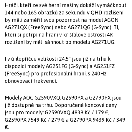
Hráči, kteří ze své herní mašiny dokáží vymáčknout
144 nebo 165 obrázků za sekundu v QHD rozlišení
by měli zaměřit svou pozornost na model AGON
AG271QX (FreeSync) nebo AG271QG (G-Sync). Ti,
kteří si potrpí na hraní v křišťálové ostrosti 4K
rozlišení by měli sáhnout po modelu AG271UG.
I v úhlopříčce velikosti 24,5" jsou již na trhu k
dispozici modely AG251FG (G-Sync) a AG251FZ
(FreeSync) pro profesionální hraní, s 240Hz
obnovovací frekvencí.
Modely AOC G2590VXQ, G2590PX a G2790PX jsou
již dostupné na trhu. Doporučené koncové ceny
jsou pro modely: G2590VXQ 4839 Kč / 179 €,
G2590PX 7549 Kč / 279 € a G2790PX 9439 Kč / 349
€.