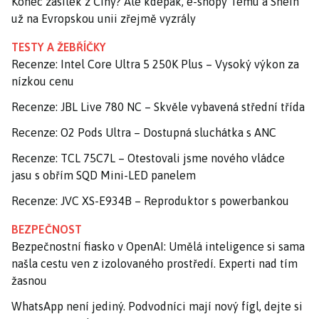
Konec zásilek z Číny? Ale kdepak, e-shopy Temu a Shein
už na Evropskou unii zřejmě vyzrály
TESTY A ŽEBŘÍČKY
Recenze: Intel Core Ultra 5 250K Plus – Vysoký výkon za
nízkou cenu
Recenze: JBL Live 780 NC – Skvěle vybavená střední třída
Recenze: O2 Pods Ultra – Dostupná sluchátka s ANC
Recenze: TCL 75C7L – Otestovali jsme nového vládce
jasu s obřím SQD Mini-LED panelem
Recenze: JVC XS-E934B – Reproduktor s powerbankou
BEZPEČNOST
Bezpečnostní fiasko v OpenAI: Umělá inteligence si sama
našla cestu ven z izolovaného prostředí. Experti nad tím
žasnou
WhatsApp není jediný. Podvodníci mají nový fígl, dejte si