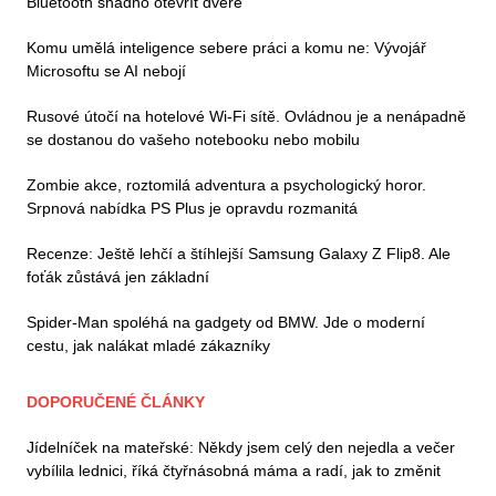
Bluetooth snadno otevřít dveře
Komu umělá inteligence sebere práci a komu ne: Vývojář
Microsoftu se AI nebojí
Rusové útočí na hotelové Wi-Fi sítě. Ovládnou je a nenápadně
se dostanou do vašeho notebooku nebo mobilu
Zombie akce, roztomilá adventura a psychologický horor.
Srpnová nabídka PS Plus je opravdu rozmanitá
Recenze: Ještě lehčí a štíhlejší Samsung Galaxy Z Flip8. Ale
foťák zůstává jen základní
Spider-Man spoléhá na gadgety od BMW. Jde o moderní
cestu, jak nalákat mladé zákazníky
DOPORUČENÉ ČLÁNKY
Jídelníček na mateřské: Někdy jsem celý den nejedla a večer
vybílila lednici, říká čtyřnásobná máma a radí, jak to změnit