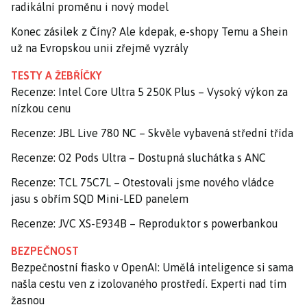
radikální proměnu i nový model
Konec zásilek z Číny? Ale kdepak, e-shopy Temu a Shein
už na Evropskou unii zřejmě vyzrály
TESTY A ŽEBŘÍČKY
Recenze: Intel Core Ultra 5 250K Plus – Vysoký výkon za
nízkou cenu
Recenze: JBL Live 780 NC – Skvěle vybavená střední třída
Recenze: O2 Pods Ultra – Dostupná sluchátka s ANC
Recenze: TCL 75C7L – Otestovali jsme nového vládce
jasu s obřím SQD Mini-LED panelem
Recenze: JVC XS-E934B – Reproduktor s powerbankou
BEZPEČNOST
Bezpečnostní fiasko v OpenAI: Umělá inteligence si sama
našla cestu ven z izolovaného prostředí. Experti nad tím
žasnou