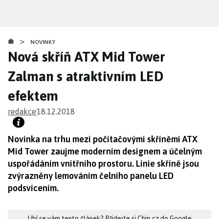
Přejít
k
hlavnímu
>
obsahu
NOVINKY
Nová skříň ATX Mid Tower
Zalman s atraktivním LED
efektem
redakce
18.12.2018
Novinka na trhu mezi počítačovými skříněmi ATX
Mid Tower zaujme moderním designem a účelným
uspořádáním vnitřního prostoru. Linie skříně jsou
zvýrazněny lemováním čelního panelu LED
podsvícením.
Líbí se vám tento článek? Přidejte si Chip.cz do Google