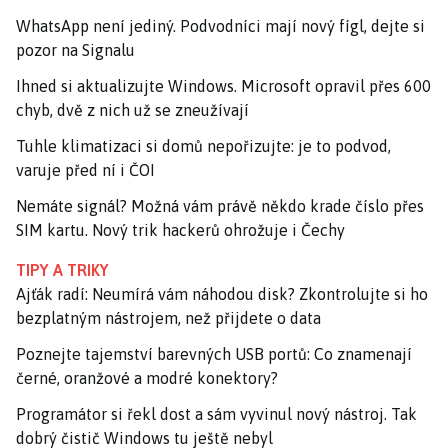
WhatsApp není jediný. Podvodníci mají nový fígl, dejte si
pozor na Signalu
Ihned si aktualizujte Windows. Microsoft opravil přes 600
chyb, dvě z nich už se zneužívají
Tuhle klimatizaci si domů nepořizujte: je to podvod,
varuje před ní i ČOI
Nemáte signál? Možná vám právě někdo krade číslo přes
SIM kartu. Nový trik hackerů ohrožuje i Čechy
TIPY A TRIKY
Ajťák radí: Neumírá vám náhodou disk? Zkontrolujte si ho
bezplatným nástrojem, než přijdete o data
Poznejte tajemství barevných USB portů: Co znamenají
černé, oranžové a modré konektory?
Programátor si řekl dost a sám vyvinul nový nástroj. Tak
dobrý čistič Windows tu ještě nebyl