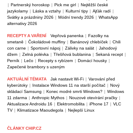
|
Partnerský horoskop
|
Pick me girl
|
Nejtěžší české
jazykolamy
|
Láska a vztahy
|
Kulturní tipy
|
Ajťák radí
|
Svátky a prázdniny 2026
|
Módní trendy 2026
|
WhatsApp
alternativy 2026
RECEPTY A VAŘENÍ
Vepřová panenka
|
Fazolky na
smetaně
|
Čokoládové muffiny
|
Banánový chlebíček
|
Chili
con carne
|
Sportovní nápoj
|
Zálivky na salát
|
Jahodový
džem
|
Zelná polévka
|
Třešňová bublanina
|
Sekaná recept
|
Perník
|
Lečo
|
Recepty s rybízem
|
Domácí housky
|
Zapečené brambory s uzeným
AKTUÁLNÍ TÉMATA
Jak nastavit Wi-Fi
|
Varování před
kyberútoky
|
Instalace Windows 11 na starší počítač
|
Nový
skládací Samsung
|
Konec modré smrti Windows?
|
Windows
11 zdarma
|
Anthropic Mythos
|
Nouzové otevírání pračky
|
Aktualizace Androidu 16
|
Elektromobilita
|
iPhone 17
|
VLC
TV
|
Klimatizace Maoudegola
|
Nejlepší Linux
ČLÁNKY CHIP.CZ