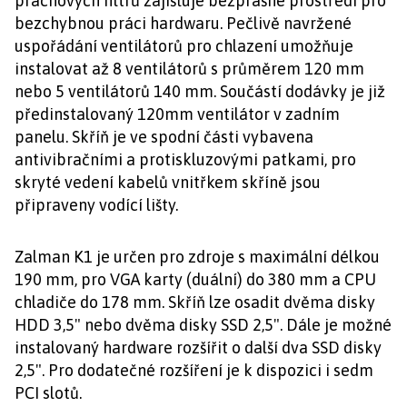
prachových filtrů zajišťuje bezprašné prostředí pro
bezchybnou práci hardwaru. Pečlivě navržené
uspořádání ventilátorů pro chlazení umožňuje
instalovat až 8 ventilátorů s průměrem 120 mm
nebo 5 ventilátorů 140 mm. Součástí dodávky je již
předinstalovaný 120mm ventilátor v zadním
panelu. Skříň je ve spodní části vybavena
antivibračními a protiskluzovými patkami, pro
skryté vedení kabelů vnitřkem skříně jsou
připraveny vodící lišty.
Zalman K1 je určen pro zdroje s maximální délkou
190 mm, pro VGA karty (duální) do 380 mm a CPU
chladiče do 178 mm. Skříň lze osadit dvěma disky
HDD 3,5" nebo dvěma disky SSD 2,5". Dále je možné
instalovaný hardware rozšířit o další dva SSD disky
2,5". Pro dodatečné rozšíření je k dispozici i sedm
PCI slotů.