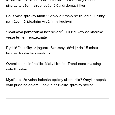
připravíte džem, sirup, pečený čaj či domácí likér
Používáte správný kmín? Český a římský se liší chutí, účinky
na trávení či ideálním využitím v kuchyni
Škvarková pomazánka bez škvarků: Tu z cukety od klasické
verze téměř nerozeznáte
Rychlé "halušky" z jogurtu: Skromný oběd je do 15 minut
hotový. Nasladko i naslano
Oversized noční košile, šátky i brože. Trend nona maxxing
ovládl Kodaň
Myslíte si, že volná halenka opticky ubere kila? Omyl, naopak
vám přidá na objemu, pokud nezvolíte správný styling