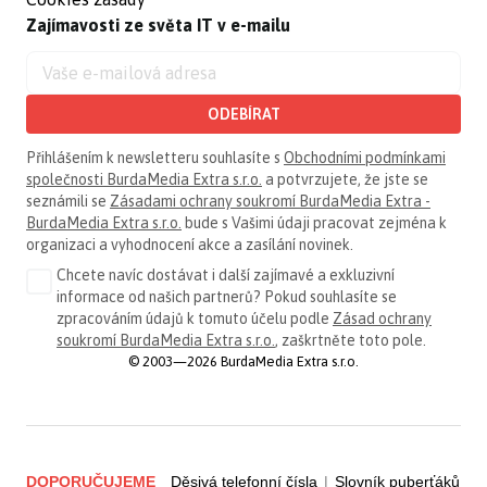
Zajímavosti ze světa IT v e-mailu
ODEBÍRAT
Přihlášením k newsletteru souhlasíte s
Obchodními podmínkami
společnosti BurdaMedia Extra s.r.o.
a potvrzujete, že jste se
seznámili se
Zásadami ochrany soukromí BurdaMedia Extra -
BurdaMedia Extra s.r.o.
bude s Vašimi údaji pracovat zejména k
organizaci a vyhodnocení akce a zasílání novinek.
Chcete navíc dostávat i další zajímavé a exkluzivní
informace od našich partnerů? Pokud souhlasíte se
zpracováním údajů k tomuto účelu podle
Zásad ochrany
soukromí BurdaMedia Extra s.r.o.
, zaškrtněte toto pole.
© 2003—2026 BurdaMedia Extra s.r.o.
DOPORUČUJEME
Děsivá telefonní čísla
|
Slovník puberťáků