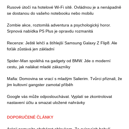
Rusové útočí na hotelové Wi-Fi sítě. Ovládnou je a nenápadně
se dostanou do vašeho notebooku nebo mobilu
Zombie akce, roztomilá adventura a psychologický horor.
Srpnová nabídka PS Plus je opravdu rozmanitá
Recenze: Ještě lehčí a štíhlejší Samsung Galaxy Z Flip8. Ale
foťák zůstává jen základní
Spider-Man spoléhá na gadgety od BMW. Jde o moderní
cestu, jak nalákat mladé zákazníky
Mafia: Domovina se vrací s mladým Salierim. Tvůrci přiznali, že
jim kultovní gangster zamotal příběh
Google vás může odposlouchávat. Vyplatí se zkontrolovat
nastavení účtu a smazat uložené nahrávky
DOPORUČENÉ ČLÁNKY
Arónii nemusíte obcházet obloukem. Ze svíravých bobulí