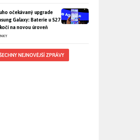
uho očekávaný upgrade Samsung Galaxy: Baterie u S27 poskočí
uho očekávaný upgrade
sung Galaxy: Baterie u S27
kočí na novou úroveň
INKY
ŠECHNY NEJNOVĚJŠÍ ZPRÁVY