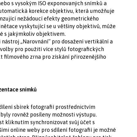
 nebo s vysokým ISO exponovaných snímků a
Automatická korekce objektivu, která umožňuje
nzující nežádoucí efekty geometrického
nětace vyskytující se u většiny objektivů, může
né s jakýmkoliv objektivem.
i nástroj „Narovnání“ pro dosažení vertikální a
dvolby pro použití více stylů fotografických
kt filmového zrna pro získání přirozenějšího
ezentace snímků
ílení sbírek fotografií prostřednictvím
byly rovněž posíleny možnosti výstupu.
st kliknutím synchronizovat svůj účet s
šími online weby pro sdílení fotografií je možné