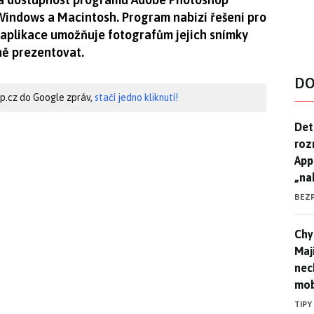
Windows a Macintosh. Program nabízí řešení pro
né aplikace umožňuje fotografům jejich snímky
ně prezentovat.
DO
hip.cz do Google zpráv,
stačí jedno kliknutí!
Det
Det
roz
App
„na
BEZ
Chyt
Chyt
Maj
nec
mob
TIPY