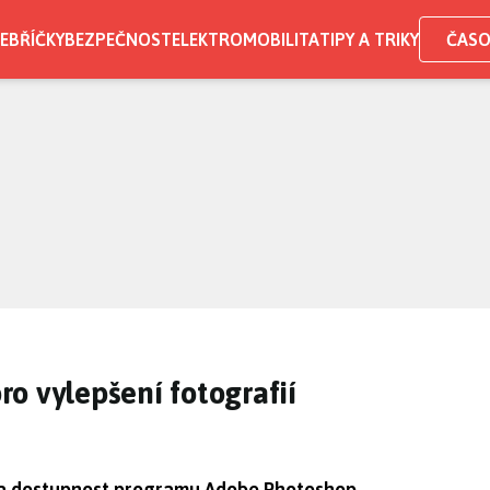
EBŘÍČKY
BEZPEČNOST
ELEKTROMOBILITA
TIPY A TRIKY
ČASO
o vylepšení fotografií
a dostupnost programu Adobe Photoshop