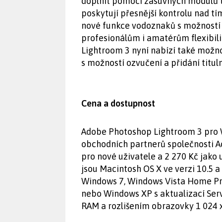
doplnit pomocí zásuvných modulů tř
poskytují přesnější kontrolu nad tím
nové funkce vodoznaků s možností up
profesionálům i amatérům flexibilit
Lightroom 3 nyní nabízí také možn
s možností ozvučení a přidání titul
Cena a dostupnost
Adobe Photoshop Lightroom 3 pro W
obchodních partnerů společnosti A
pro nové uživatele a 2 270 Kč jak
jsou Macintosh OS X ve verzi 10.5 a
Windows 7, Windows Vista Home Pr
nebo Windows XP s aktualizací Serv
RAM a rozlišením obrazovky 1 024 