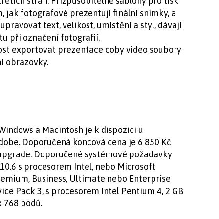
etích stran. Přizpůsobitelné šablony pro tisk
, jak fotografové prezentují finální snímky, a
ravovat text, velikost, umístění a styl, dávají
u při označení fotografií.
ost exportovat prezentace coby video soubory
ní obrazovky.
indows a Macintosh je k dispozici u
dobe. Doporučená koncová cena je 6 850 Kč
o upgrade. Doporučené systémové požadavky
 10.6 s procesorem Intel, nebo Microsoft
emium, Business, Ultimate nebo Enterprise
ice Pack 3, s procesorem Intel Pentium 4, 2 GB
x 768 bodů.