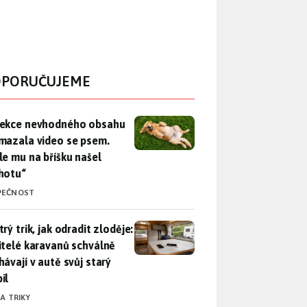
PORUČUJEME
ekce nevhodného obsahu rozmazala video se psem. Apple mu n
ekce nevhodného obsahu
mazala video se psem.
le mu na bříšku našel
hotu“
PEČNOST
rý trik, jak odradit zloděje: Majitelé karavanů schválně necháv
rý trik, jak odradit zloděje:
itelé karavanů schválně
hávají v autě svůj starý
il
 A TRIKY