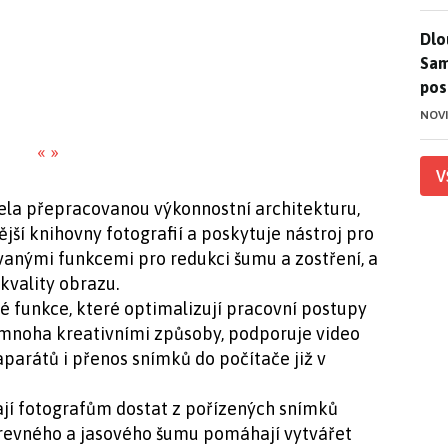
Dlo
Dlo
Sam
pos
NOV
«
»
V
cela přepracovanou výkonnostní architekturu,
jší knihovny fotografií a poskytuje nástroj pro
nými funkcemi pro redukci šumu a zostření, a
kvality obrazu.
 funkce, které optimalizují pracovní postupy
 mnoha kreativními způsoby, podporuje video
parátů i přenos snímků do počítače již v
jí fotografům dostat z pořízených snímků
revného a jasového šumu pomáhají vytvářet