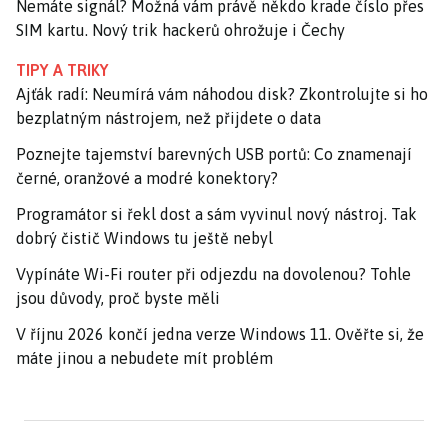
Nemáte signál? Možná vám právě někdo krade číslo přes
SIM kartu. Nový trik hackerů ohrožuje i Čechy
TIPY A TRIKY
Ajťák radí: Neumírá vám náhodou disk? Zkontrolujte si ho
bezplatným nástrojem, než přijdete o data
Poznejte tajemství barevných USB portů: Co znamenají
černé, oranžové a modré konektory?
Programátor si řekl dost a sám vyvinul nový nástroj. Tak
dobrý čistič Windows tu ještě nebyl
Vypínáte Wi-Fi router při odjezdu na dovolenou? Tohle
jsou důvody, proč byste měli
V říjnu 2026 končí jedna verze Windows 11. Ověřte si, že
máte jinou a nebudete mít problém