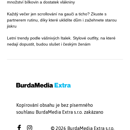
množství bílkovin a dostatek vlákniny
Každý večer jen scrollování na gauči a ticho? Zkuste s
partnerem rutinu, díky které uklidíte dům i zažehnete starou
jiskru
Letní trendy podle vášnivých Italek. Stylové outfity, na které
nedají dopustit, budou slušet i českým ženám
Kopírování obsahu je bez písemného
souhlasu BurdaMedia Extra s.r.o. zakázano
© 2026 BurdaMedia Extra s.r.o.