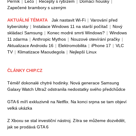
Perník
|
Lečo
|
Recepty s rybízem
|
Domácí housky
|
Zapečené brambory s uzeným
AKTUÁLNÍ TÉMATA
Jak nastavit Wi-Fi
|
Varování před
kyberútoky
|
Instalace Windows 11 na starší počítač
|
Nový
skládací Samsung
|
Konec modré smrti Windows?
|
Windows
11 zdarma
|
Anthropic Mythos
|
Nouzové otevírání pračky
|
Aktualizace Androidu 16
|
Elektromobilita
|
iPhone 17
|
VLC
TV
|
Klimatizace Maoudegola
|
Nejlepší Linux
ČLÁNKY CHIP.CZ
Téměř dokonalé chytré hodinky. Nová generace Samsung
Galaxy Watch Ultra2 odstranila nedostatky svého předchůdce
GTA 6 míří exkluzivně na Netflix. Na konci srpna se tam objeví
velká ukázka
Z Xboxu se stal investiční nástroj. Zítra se můžeme dozvědět,
jak se prodává GTA 6