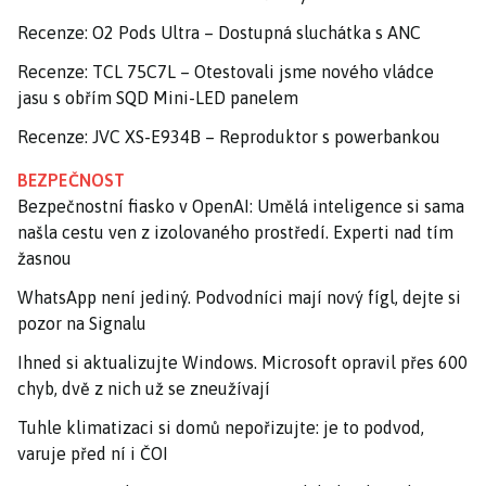
Recenze: O2 Pods Ultra – Dostupná sluchátka s ANC
Recenze: TCL 75C7L – Otestovali jsme nového vládce
jasu s obřím SQD Mini-LED panelem
Recenze: JVC XS-E934B – Reproduktor s powerbankou
BEZPEČNOST
Bezpečnostní fiasko v OpenAI: Umělá inteligence si sama
našla cestu ven z izolovaného prostředí. Experti nad tím
žasnou
WhatsApp není jediný. Podvodníci mají nový fígl, dejte si
pozor na Signalu
Ihned si aktualizujte Windows. Microsoft opravil přes 600
chyb, dvě z nich už se zneužívají
Tuhle klimatizaci si domů nepořizujte: je to podvod,
varuje před ní i ČOI