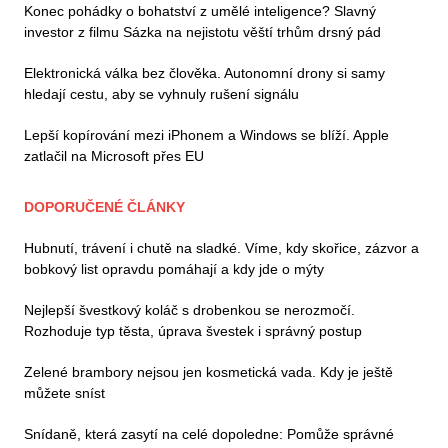
Konec pohádky o bohatství z umělé inteligence? Slavný
investor z filmu Sázka na nejistotu věští trhům drsný pád
Elektronická válka bez člověka. Autonomní drony si samy
hledají cestu, aby se vyhnuly rušení signálu
Lepší kopírování mezi iPhonem a Windows se blíží. Apple
zatlačil na Microsoft přes EU
DOPORUČENÉ ČLÁNKY
Hubnutí, trávení i chutě na sladké. Víme, kdy skořice, zázvor a
bobkový list opravdu pomáhají a kdy jde o mýty
Nejlepší švestkový koláč s drobenkou se nerozmočí.
Rozhoduje typ těsta, úprava švestek i správný postup
Zelené brambory nejsou jen kosmetická vada. Kdy je ještě
můžete sníst
Snídaně, která zasytí na celé dopoledne: Pomůže správné