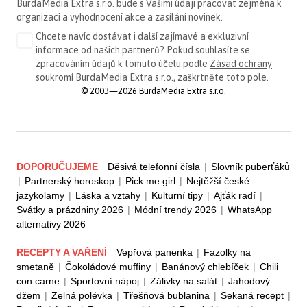
BurdaMedia Extra s.r.o.
bude s Vašimi údaji pracovat zejména k
organizaci a vyhodnocení akce a zasílání novinek.
Chcete navíc dostávat i další zajímavé a exkluzivní
informace od našich partnerů? Pokud souhlasíte se
zpracováním údajů k tomuto účelu podle
Zásad ochrany
soukromí BurdaMedia Extra s.r.o.
, zaškrtněte toto pole.
© 2003—2026 BurdaMedia Extra s.r.o.
DOPORUČUJEME
Děsivá telefonní čísla
|
Slovník puberťáků
|
Partnerský horoskop
|
Pick me girl
|
Nejtěžší české
jazykolamy
|
Láska a vztahy
|
Kulturní tipy
|
Ajťák radí
|
Svátky a prázdniny 2026
|
Módní trendy 2026
|
WhatsApp
alternativy 2026
RECEPTY A VAŘENÍ
Vepřová panenka
|
Fazolky na
smetaně
|
Čokoládové muffiny
|
Banánový chlebíček
|
Chili
con carne
|
Sportovní nápoj
|
Zálivky na salát
|
Jahodový
džem
|
Zelná polévka
|
Třešňová bublanina
|
Sekaná recept
|