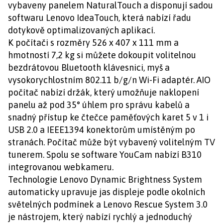
vybaveny panelem NaturalTouch a disponují sadou
softwaru Lenovo IdeaTouch, která nabízí řadu
dotykově optimalizovaných aplikací.
K počítači s rozměry 526 x 407 x 111 mm a
hmotností 7,2 kg si můžete dokoupit volitelnou
bezdrátovou Bluetooth klávesnici, myš a
vysokorychlostním 802.11 b/g/n Wi-Fi adaptér. AIO
počítač nabízí držák, který umožňuje naklopení
panelu až pod 35° úhlem pro správu kabelů a
snadný přístup ke čtečce paměťových karet 5 v 1 i
USB 2.0 a IEEE1394 konektorům umístěným po
stranách. Počítač může být vybavený volitelným TV
tunerem. Spolu se software YouCam nabízí B310
integrovanou webkameru.
Technologie Lenovo Dynamic Brightness System
automaticky upravuje jas displeje podle okolních
světelných podmínek a Lenovo Rescue System 3.0
je nástrojem, který nabízí rychlý a jednoduchý