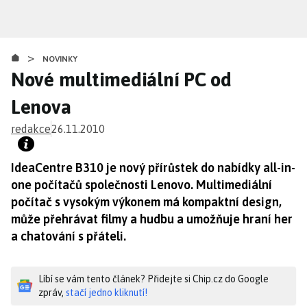
Přejít
k
hlavnímu
>
obsahu
NOVINKY
Nové multimediální PC od
Lenova
redakce
26.11.2010
IdeaCentre B310 je nový přírůstek do nabídky all-in-
one počítačů společnosti Lenovo. Multimediální
počítač s vysokým výkonem má kompaktní design,
může přehrávat filmy a hudbu a umožňuje hraní her
a chatování s přáteli.
Líbí se vám tento článek? Přidejte si Chip.cz do Google
zpráv,
stačí jedno kliknutí!