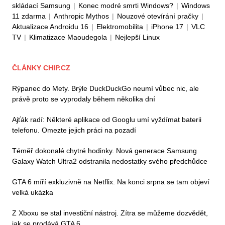
skládací Samsung
|
Konec modré smrti Windows?
|
Windows
11 zdarma
|
Anthropic Mythos
|
Nouzové otevírání pračky
|
Aktualizace Androidu 16
|
Elektromobilita
|
iPhone 17
|
VLC
TV
|
Klimatizace Maoudegola
|
Nejlepší Linux
ČLÁNKY CHIP.CZ
Rýpanec do Mety. Brýle DuckDuckGo neumí vůbec nic, ale
právě proto se vyprodaly během několika dní
Ajťák radí: Některé aplikace od Googlu umí vyždímat baterii
telefonu. Omezte jejich práci na pozadí
Téměř dokonalé chytré hodinky. Nová generace Samsung
Galaxy Watch Ultra2 odstranila nedostatky svého předchůdce
GTA 6 míří exkluzivně na Netflix. Na konci srpna se tam objeví
velká ukázka
Z Xboxu se stal investiční nástroj. Zítra se můžeme dozvědět,
jak se prodává GTA 6