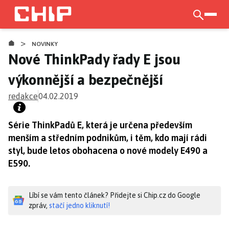
Přejít
k
otevří
hlavnímu
>
obsahu
NOVINKY
Nové ThinkPady řady E jsou
výkonnější a bezpečnější
redakce
04.02.2019
Série ThinkPadů E, která je určena především
menším a středním podnikům, i těm, kdo mají rádi
styl, bude letos obohacena o nové modely E490 a
E590.
Líbí se vám tento článek? Přidejte si Chip.cz do Google
zpráv,
stačí jedno kliknutí!