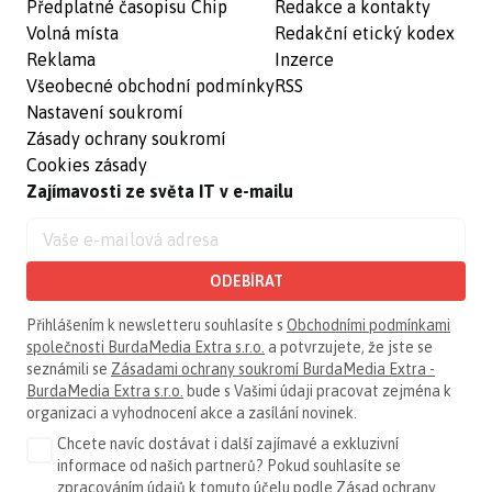
Předplatné časopisu Chip
Redakce a kontakty
Volná místa
Redakční etický kodex
Reklama
Inzerce
Všeobecné obchodní podmínky
RSS
Nastavení soukromí
Zásady ochrany soukromí
Cookies zásady
Zajímavosti ze světa IT v e-mailu
ODEBÍRAT
Přihlášením k newsletteru souhlasíte s
Obchodními podmínkami
společnosti BurdaMedia Extra s.r.o.
a potvrzujete, že jste se
seznámili se
Zásadami ochrany soukromí BurdaMedia Extra -
BurdaMedia Extra s.r.o.
bude s Vašimi údaji pracovat zejména k
organizaci a vyhodnocení akce a zasílání novinek.
Chcete navíc dostávat i další zajímavé a exkluzivní
informace od našich partnerů? Pokud souhlasíte se
zpracováním údajů k tomuto účelu podle
Zásad ochrany