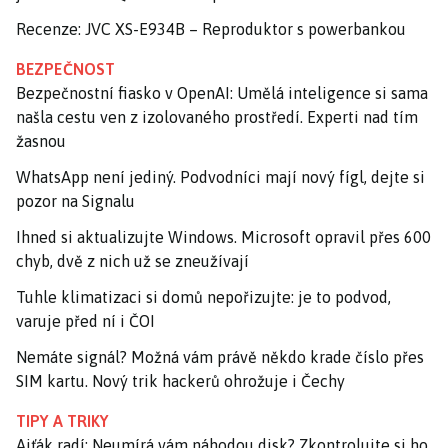
Recenze: JVC XS-E934B – Reproduktor s powerbankou
BEZPEČNOST
Bezpečnostní fiasko v OpenAI: Umělá inteligence si sama
našla cestu ven z izolovaného prostředí. Experti nad tím
žasnou
WhatsApp není jediný. Podvodníci mají nový fígl, dejte si
pozor na Signalu
Ihned si aktualizujte Windows. Microsoft opravil přes 600
chyb, dvě z nich už se zneužívají
Tuhle klimatizaci si domů nepořizujte: je to podvod,
varuje před ní i ČOI
Nemáte signál? Možná vám právě někdo krade číslo přes
SIM kartu. Nový trik hackerů ohrožuje i Čechy
TIPY A TRIKY
Ajťák radí: Neumírá vám náhodou disk? Zkontrolujte si ho