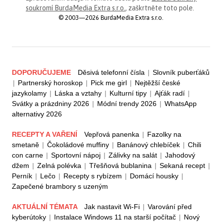
soukromí BurdaMedia Extra s.r.o.
, zaškrtněte toto pole.
© 2003—2026 BurdaMedia Extra s.r.o.
DOPORUČUJEME
Děsivá telefonní čísla
|
Slovník puberťáků
|
Partnerský horoskop
|
Pick me girl
|
Nejtěžší české
jazykolamy
|
Láska a vztahy
|
Kulturní tipy
|
Ajťák radí
|
Svátky a prázdniny 2026
|
Módní trendy 2026
|
WhatsApp
alternativy 2026
RECEPTY A VAŘENÍ
Vepřová panenka
|
Fazolky na
smetaně
|
Čokoládové muffiny
|
Banánový chlebíček
|
Chili
con carne
|
Sportovní nápoj
|
Zálivky na salát
|
Jahodový
džem
|
Zelná polévka
|
Třešňová bublanina
|
Sekaná recept
|
Perník
|
Lečo
|
Recepty s rybízem
|
Domácí housky
|
Zapečené brambory s uzeným
AKTUÁLNÍ TÉMATA
Jak nastavit Wi-Fi
|
Varování před
kyberútoky
|
Instalace Windows 11 na starší počítač
|
Nový