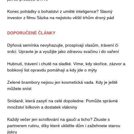
Konec pohádky o bohatství z umělé inteligence? Slavný
investor z filmu Sázka na nejistotu věští trhům drsný pád
DOPORUČENÉ ČLÁNKY
Dýňová semínka nevyhazujte, prospívají vlasům, trávení či
srdci. Upravte je a využijte jako zdravou svačinu i do vaření
Hubnutí, trávení i chutě na sladké. Víme, kdy skořice, zázvor a
bobkový list opravdu pomáhají a kdy jde o mýty
Zelené brambory nejsou jen kosmetická vada. Kdy je ještě
můžete sníst
Snídaně, která zasytí na celé dopoledne: Pomůže správné
množství bílkovin a dostatek vlákniny
Každý večer jen scrollování na gauči a ticho? Zkuste s
partnerem rutinu, díky které uklidíte dům i zažehnete starou
jiskru