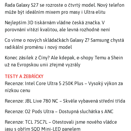
Řada Galaxy S27 se rozroste o čtvrtý model. Nový telefon
může být ideálním mixem pro masy i Ultra elitu
Nejlepším 3D tiskárnám vládne česká značka. V
porovnání vítězí kvalitou, ale levná rozhodně není
Co víme o nových skládačkách Galaxy Z? Samsung chystá
radikální proměnu i nový model
Konec zásilek z Číny? Ale kdepak, e-shopy Temu a Shein
už na Evropskou unii zřejmě vyzrály
TESTY A ŽEBŘÍČKY
Recenze: Intel Core Ultra 5 250K Plus – Vysoký výkon za
nízkou cenu
Recenze: JBL Live 780 NC – Skvěle vybavená střední třída
Recenze: O2 Pods Ultra – Dostupná sluchátka s ANC
Recenze: TCL 75C7L – Otestovali jsme nového vládce
jasu s obřím SQD Mini-LED panelem