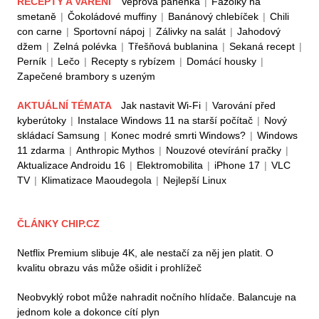
RECEPTY A VAŘENÍ
Vepřová panenka
|
Fazolky na
smetaně
|
Čokoládové muffiny
|
Banánový chlebíček
|
Chili
con carne
|
Sportovní nápoj
|
Zálivky na salát
|
Jahodový
džem
|
Zelná polévka
|
Třešňová bublanina
|
Sekaná recept
|
Perník
|
Lečo
|
Recepty s rybízem
|
Domácí housky
|
Zapečené brambory s uzeným
AKTUÁLNÍ TÉMATA
Jak nastavit Wi-Fi
|
Varování před
kyberútoky
|
Instalace Windows 11 na starší počítač
|
Nový
skládací Samsung
|
Konec modré smrti Windows?
|
Windows
11 zdarma
|
Anthropic Mythos
|
Nouzové otevírání pračky
|
Aktualizace Androidu 16
|
Elektromobilita
|
iPhone 17
|
VLC
TV
|
Klimatizace Maoudegola
|
Nejlepší Linux
ČLÁNKY CHIP.CZ
Netflix Premium slibuje 4K, ale nestačí za něj jen platit. O
kvalitu obrazu vás může ošidit i prohlížeč
Neobvyklý robot může nahradit nočního hlídače. Balancuje na
jednom kole a dokonce cítí plyn