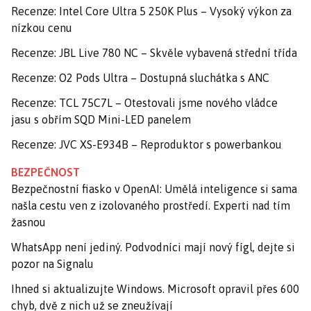
Recenze: Intel Core Ultra 5 250K Plus – Vysoký výkon za
nízkou cenu
Recenze: JBL Live 780 NC – Skvěle vybavená střední třída
Recenze: O2 Pods Ultra – Dostupná sluchátka s ANC
Recenze: TCL 75C7L – Otestovali jsme nového vládce
jasu s obřím SQD Mini-LED panelem
Recenze: JVC XS-E934B – Reproduktor s powerbankou
BEZPEČNOST
Bezpečnostní fiasko v OpenAI: Umělá inteligence si sama
našla cestu ven z izolovaného prostředí. Experti nad tím
žasnou
WhatsApp není jediný. Podvodníci mají nový fígl, dejte si
pozor na Signalu
Ihned si aktualizujte Windows. Microsoft opravil přes 600
chyb, dvě z nich už se zneužívají