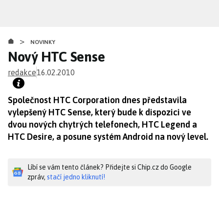
Přejít
k
hlavnímu
>
obsahu
NOVINKY
Nový HTC Sense
redakce
16.02.2010
Společnost HTC Corporation dnes představila
vylepšený HTC Sense, který bude k dispozici ve
dvou nových chytrých telefonech, HTC Legend a
HTC Desire, a posune systém Android na nový level.
Líbí se vám tento článek? Přidejte si Chip.cz do Google
zpráv,
stačí jedno kliknutí!