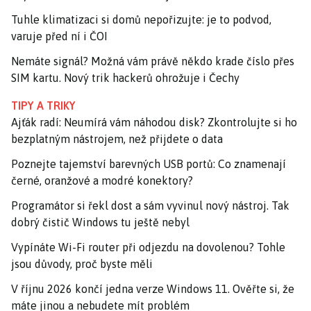
Tuhle klimatizaci si domů nepořizujte: je to podvod,
varuje před ní i ČOI
Nemáte signál? Možná vám právě někdo krade číslo přes
SIM kartu. Nový trik hackerů ohrožuje i Čechy
TIPY A TRIKY
Ajťák radí: Neumírá vám náhodou disk? Zkontrolujte si ho
bezplatným nástrojem, než přijdete o data
Poznejte tajemství barevných USB portů: Co znamenají
černé, oranžové a modré konektory?
Programátor si řekl dost a sám vyvinul nový nástroj. Tak
dobrý čistič Windows tu ještě nebyl
Vypínáte Wi-Fi router při odjezdu na dovolenou? Tohle
jsou důvody, proč byste měli
V říjnu 2026 končí jedna verze Windows 11. Ověřte si, že
máte jinou a nebudete mít problém