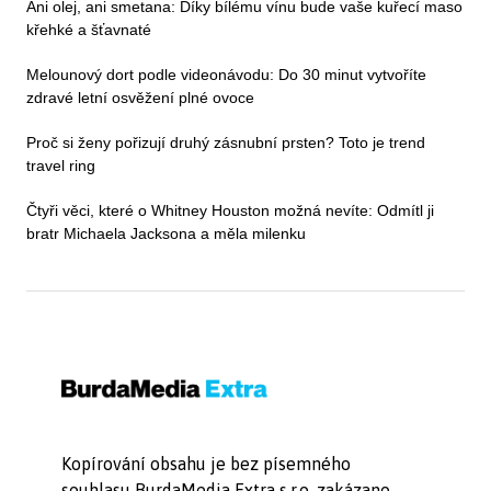
Ani olej, ani smetana: Díky bílému vínu bude vaše kuřecí maso
křehké a šťavnaté
Melounový dort podle videonávodu: Do 30 minut vytvoříte
zdravé letní osvěžení plné ovoce
Proč si ženy pořizují druhý zásnubní prsten? Toto je trend
travel ring
Čtyři věci, které o Whitney Houston možná nevíte: Odmítl ji
bratr Michaela Jacksona a měla milenku
Kopírování obsahu je bez písemného
souhlasu BurdaMedia Extra s.r.o. zakázano