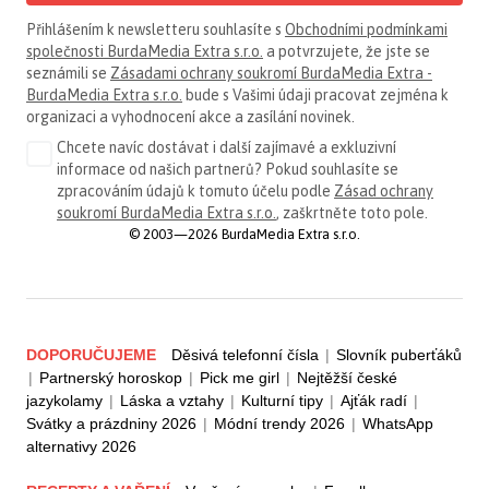
Přihlášením k newsletteru souhlasíte s
Obchodními podmínkami
společnosti BurdaMedia Extra s.r.o.
a potvrzujete, že jste se
seznámili se
Zásadami ochrany soukromí BurdaMedia Extra -
BurdaMedia Extra s.r.o.
bude s Vašimi údaji pracovat zejména k
organizaci a vyhodnocení akce a zasílání novinek.
Chcete navíc dostávat i další zajímavé a exkluzivní
informace od našich partnerů? Pokud souhlasíte se
zpracováním údajů k tomuto účelu podle
Zásad ochrany
soukromí BurdaMedia Extra s.r.o.
, zaškrtněte toto pole.
© 2003—2026 BurdaMedia Extra s.r.o.
DOPORUČUJEME
Děsivá telefonní čísla
|
Slovník puberťáků
|
Partnerský horoskop
|
Pick me girl
|
Nejtěžší české
jazykolamy
|
Láska a vztahy
|
Kulturní tipy
|
Ajťák radí
|
Svátky a prázdniny 2026
|
Módní trendy 2026
|
WhatsApp
alternativy 2026