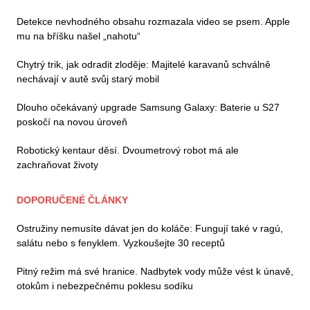
Detekce nevhodného obsahu rozmazala video se psem. Apple
mu na bříšku našel „nahotu“
Chytrý trik, jak odradit zloděje: Majitelé karavanů schválně
nechávají v autě svůj starý mobil
Dlouho očekávaný upgrade Samsung Galaxy: Baterie u S27
poskočí na novou úroveň
Robotický kentaur děsí. Dvoumetrový robot má ale
zachraňovat životy
DOPORUČENÉ ČLÁNKY
Ostružiny nemusíte dávat jen do koláče: Fungují také v ragú,
salátu nebo s fenyklem. Vyzkoušejte 30 receptů
Pitný režim má své hranice. Nadbytek vody může vést k únavě,
otokům i nebezpečnému poklesu sodíku