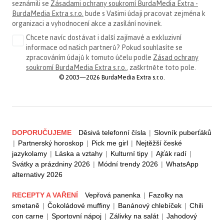
seznámili se
Zásadami ochrany soukromí BurdaMedia Extra -
BurdaMedia Extra s.r.o.
bude s Vašimi údaji pracovat zejména k
organizaci a vyhodnocení akce a zasílání novinek.
Chcete navíc dostávat i další zajímavé a exkluzivní
informace od našich partnerů? Pokud souhlasíte se
zpracováním údajů k tomuto účelu podle
Zásad ochrany
soukromí BurdaMedia Extra s.r.o.
, zaškrtněte toto pole.
© 2003—2026 BurdaMedia Extra s.r.o.
DOPORUČUJEME
Děsivá telefonní čísla
|
Slovník puberťáků
|
Partnerský horoskop
|
Pick me girl
|
Nejtěžší české
jazykolamy
|
Láska a vztahy
|
Kulturní tipy
|
Ajťák radí
|
Svátky a prázdniny 2026
|
Módní trendy 2026
|
WhatsApp
alternativy 2026
RECEPTY A VAŘENÍ
Vepřová panenka
|
Fazolky na
smetaně
|
Čokoládové muffiny
|
Banánový chlebíček
|
Chili
con carne
|
Sportovní nápoj
|
Zálivky na salát
|
Jahodový