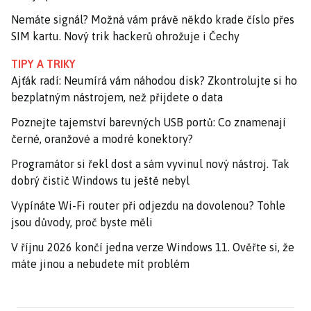
Nemáte signál? Možná vám právě někdo krade číslo přes
SIM kartu. Nový trik hackerů ohrožuje i Čechy
TIPY A TRIKY
Ajťák radí: Neumírá vám náhodou disk? Zkontrolujte si ho
bezplatným nástrojem, než přijdete o data
Poznejte tajemství barevných USB portů: Co znamenají
černé, oranžové a modré konektory?
Programátor si řekl dost a sám vyvinul nový nástroj. Tak
dobrý čistič Windows tu ještě nebyl
Vypínáte Wi-Fi router při odjezdu na dovolenou? Tohle
jsou důvody, proč byste měli
V říjnu 2026 končí jedna verze Windows 11. Ověřte si, že
máte jinou a nebudete mít problém