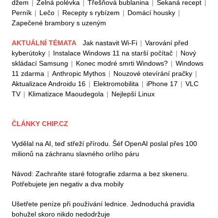
džem
|
Zelná polévka
|
Třešňová bublanina
|
Sekaná recept
|
Perník
|
Lečo
|
Recepty s rybízem
|
Domácí housky
|
Zapečené brambory s uzeným
AKTUÁLNÍ TÉMATA
Jak nastavit Wi-Fi
|
Varování před
kyberútoky
|
Instalace Windows 11 na starší počítač
|
Nový
skládací Samsung
|
Konec modré smrti Windows?
|
Windows
11 zdarma
|
Anthropic Mythos
|
Nouzové otevírání pračky
|
Aktualizace Androidu 16
|
Elektromobilita
|
iPhone 17
|
VLC
TV
|
Klimatizace Maoudegola
|
Nejlepší Linux
ČLÁNKY CHIP.CZ
Vydělal na AI, teď střeží přírodu. Šéf OpenAI poslal přes 100
milionů na záchranu slavného orlího páru
Návod: Zachraňte staré fotografie zdarma a bez skeneru.
Potřebujete jen negativ a dva mobily
Ušetřete peníze při používání lednice. Jednoduchá pravidla
bohužel skoro nikdo nedodržuje