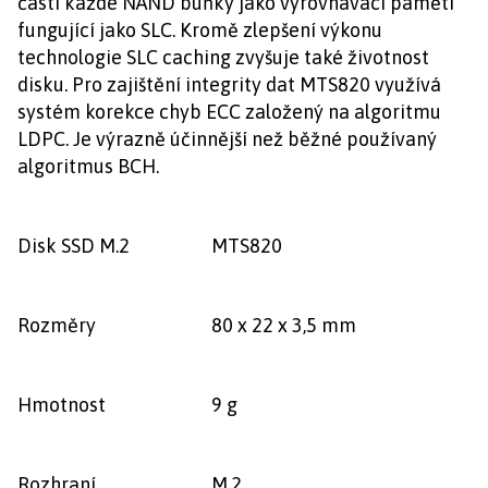
části každé NAND buňky jako vyrovnávací paměti
fungující jako SLC. Kromě zlepšení výkonu
technologie SLC caching zvyšuje také životnost
disku. Pro zajištění integrity dat MTS820 využívá
systém korekce chyb ECC založený na algoritmu
LDPC. Je výrazně účinnější než běžné používaný
algoritmus BCH.
Disk SSD M.2
MTS820
Rozměry
80 x 22 x 3,5 mm
Hmotnost
9 g
Rozhraní
M.2