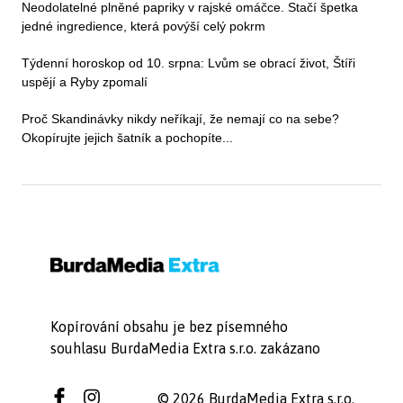
Neodolatelné plněné papriky v rajské omáčce. Stačí špetka
jedné ingredience, která povýší celý pokrm
Týdenní horoskop od 10. srpna: Lvům se obrací život, Štíři
uspějí a Ryby zpomalí
Proč Skandinávky nikdy neříkají, že nemají co na sebe?
Okopírujte jejich šatník a pochopíte...
Kopírování obsahu je bez písemného
souhlasu BurdaMedia Extra s.r.o. zakázano
© 2026 BurdaMedia Extra s.r.o.