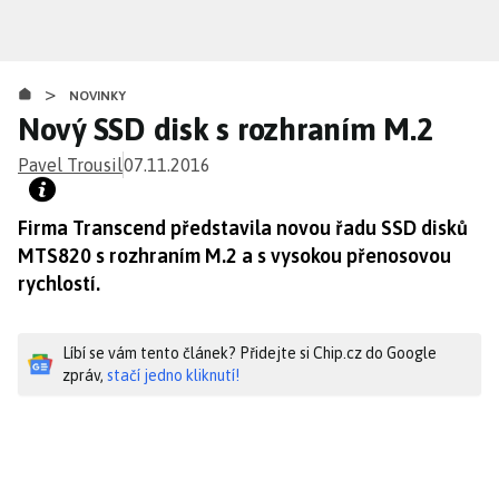
Přejít
k
hlavnímu
>
obsahu
NOVINKY
Nový SSD disk s rozhraním M.2
Pavel Trousil
07.11.2016
Firma Transcend představila novou řadu SSD disků
MTS820 s rozhraním M.2 a s vysokou přenosovou
rychlostí.
Líbí se vám tento článek? Přidejte si Chip.cz do Google
zpráv,
stačí jedno kliknutí!