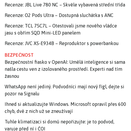
Recenze: JBL Live 780 NC – Skvěle vybavená střední třída
Recenze: O2 Pods Ultra – Dostupná sluchátka s ANC
Recenze: TCL 75C7L – Otestovali jsme nového vládce
jasu s obřím SQD Mini-LED panelem
Recenze: JVC XS-E934B – Reproduktor s powerbankou
BEZPEČNOST
Bezpečnostní fiasko v OpenAI: Umělá inteligence si sama
našla cestu ven z izolovaného prostředí. Experti nad tím
žasnou
WhatsApp není jediný. Podvodníci mají nový fígl, dejte si
pozor na Signalu
Ihned si aktualizujte Windows. Microsoft opravil přes 600
chyb, dvě z nich už se zneužívají
Tuhle klimatizaci si domů nepořizujte: je to podvod,
varuje před ní i ČOI