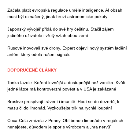
Začala platit evropská regulace umělé inteligence. AI obsah
musí být označený, jinak hrozí astronomické pokuty
Japonský vývojář přidá do své hry češtinu. Stačil zájem
jediného uživatele i vřelý vztah obou zemí
Rusové inovovali své drony. Expert objevil nový systém ladění
antén, který odolá rušení signálu
DOPORUČENÉ ČLÁNKY
Tonka fazole: Koření levnější a dostupnější než vanilka. Kvůli
jedné látce má kontroverzní pověst a v USA je zakázané
Broskve prospívají trávení i imunitě: Hodí se do dezertů, k
masu či do limonád. Vyzkoušejte trik na rychlé loupání
Coca-Cola zmizela z Penny. Oblíbenou limonádu v regálech
nenajdete, důvodem je spor s výrobcem a „hra nervů“