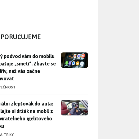
PORUČUJEME
ý podvod vám do mobilu propašuje „smetí“. Zbavte se ho dřív, 
ý podvod vám do mobilu
pašuje „smetí“. Zbavte se
dřív, než vás začne
avovat
PEČNOST
iální zlepšovák do auta: Udělejte si držák na mobil z uzavírat
iální zlepšovák do auta:
lejte si držák na mobil z
víratelného igelitového
ku
 A TRIKY