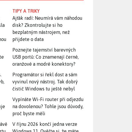
TIPY A TRIKY
:
Ajťák radí: Neumírá vám náhodou
šla
disk? Zkontrolujte si ho
bezplatným nástrojem, než
snou
přijdete o data
Poznejte tajemství barevných
te
USB portů: Co znamenají černé,
oranžové a modré konektory?
.
Programátor si řekl dost a sám
yb,
vyvinul nový nástroj. Tak dobrý
čistič Windows tu ještě nebyl
Vypínáte Wi-Fi router při odjezdu
uje
na dovolenou? Tohle jsou důvody,
proč byste měli
rávě
V říjnu 2026 končí jedna verze
rtu.
Windows 11. Ověřte si, že máte