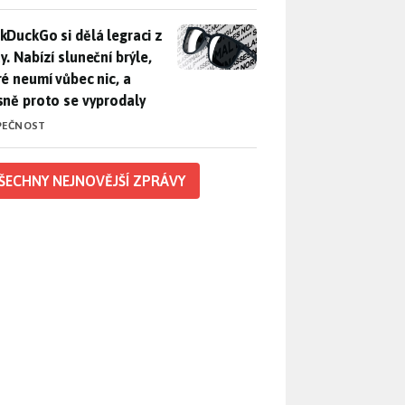
DuckGo si dělá legraci z Mety. Nabízí sluneční brýle, které n
kDuckGo si dělá legraci z
. Nabízí sluneční brýle,
ré neumí vůbec nic, a
sně proto se vyprodaly
PEČNOST
ŠECHNY NEJNOVĚJŠÍ ZPRÁVY