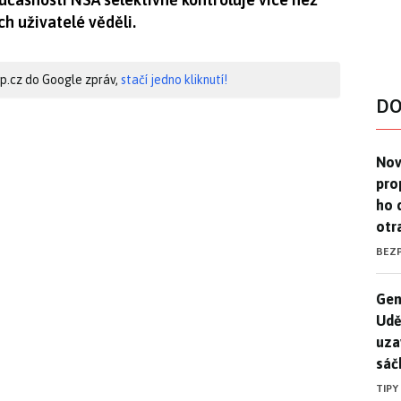
ch uživatelé věděli.
hip.cz do Google zpráv,
stačí jedno kliknutí!
DO
Nov
Nov
pro
ho 
otr
BEZ
Gen
Gen
Udě
uza
sáč
TIPY