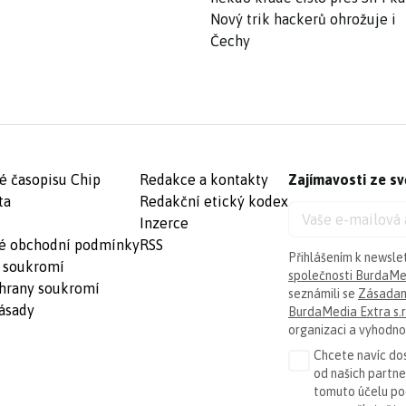
Nový trik hackerů ohrožuje i
Čechy
é časopisu Chip
Redakce a kontakty
Zajímavosti ze sv
ta
Redakční etický kodex
Inzerce
é obchodní podmínky
RSS
Přihlášením k newsle
 soukromí
společnosti BurdaMed
hrany soukromí
seznámili se
Zásadam
ásady
BurdaMedia Extra s.r
organizaci a vyhodnoc
Chcete navíc dos
od našich partn
tomuto účelu p