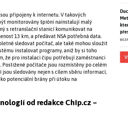
Duck
Duc
sou připojeny k internetu. V takových
Mety
být monitorovány špióni nainstalují malý
kte
ný s retranslační stanicí komunikovat na
pře
lenost 13 km, a předávat NSA potřebná data.
BEZ
letně sledovat počítač, ale také mohou sloužit
ystému instalovat programy, aniž by si toho
V
m, že pro instalaci čipu potřebují zaměstnanci
. Postižené počítače jsou rozmístěny po celém
 jsou sledovány nejen s cílem sběru informací,
ako potenciální brány při útoku na
hnologií od redakce Chip.cz –