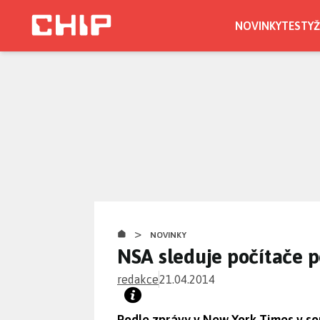
Přejít
k
NOVINKY
TESTY
Ž
hlavnímu
obsahu
>
NOVINKY
NSA sleduje počítače 
redakce
21.04.2014
Podle zprávy v New York Times v so