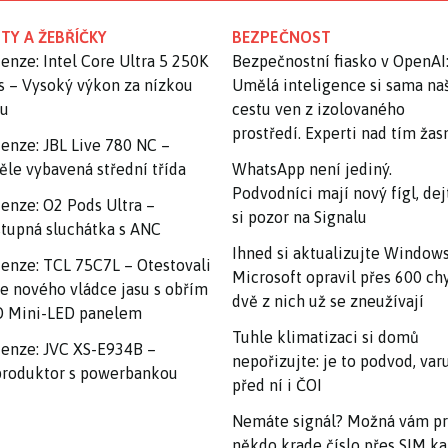
TY A ŽEBŘÍČKY
BEZPEČNOST
enze: Intel Core Ultra 5 250K
Bezpečnostní fiasko v OpenAI
s – Vysoký výkon za nízkou
Umělá inteligence si sama na
nu
cestu ven z izolovaného
prostředí. Experti nad tím ža
enze: JBL Live 780 NC –
ěle vybavená střední třída
WhatsApp není jediný.
Podvodníci mají nový fígl, dej
enze: O2 Pods Ultra –
si pozor na Signalu
tupná sluchátka s ANC
Ihned si aktualizujte Windows
enze: TCL 75C7L – Otestovali
Microsoft opravil přes 600 ch
e nového vládce jasu s obřím
dvě z nich už se zneužívají
 Mini-LED panelem
Tuhle klimatizaci si domů
enze: JVC XS-E934B –
nepořizujte: je to podvod, var
roduktor s powerbankou
před ní i ČOI
Nemáte signál? Možná vám p
někdo krade číslo přes SIM ka