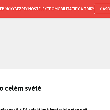
EBŘÍČKY
BEZPEČNOST
ELEKTROMOBILITA
TIPY A TRIKY
ČASO
po celém světě
učasnosti NSA selektivně kontroluje více než