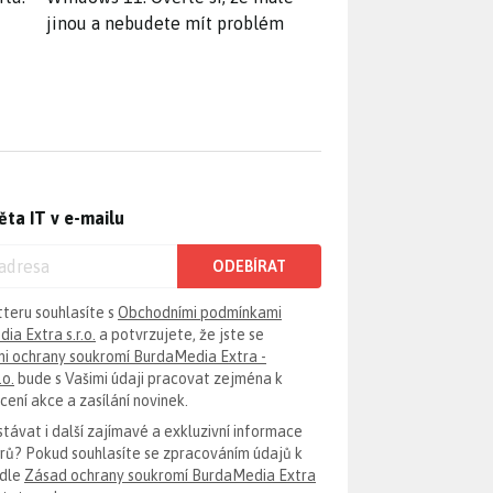
jinou a nebudete mít problém
ěta IT v e-mailu
ODEBÍRAT
tteru souhlasíte s
Obchodními podmínkami
ia Extra s.r.o.
a potvrzujete, že jste se
i ochrany soukromí BurdaMedia Extra -
.o.
bude s Vašimi údaji pracovat zejména k
ení akce a zasílání novinek.
távat i další zajímavé a exkluzivní informace
erů? Pokud souhlasíte se zpracováním údajů k
odle
Zásad ochrany soukromí BurdaMedia Extra