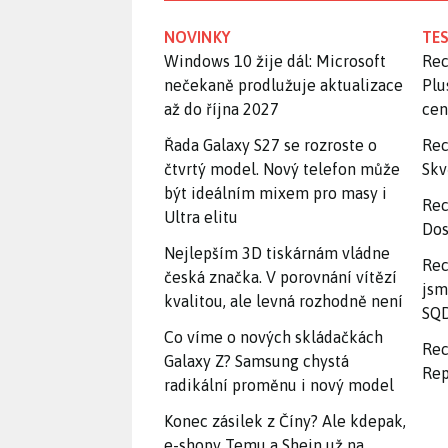
NOVINKY
TES
Windows 10 žije dál: Microsoft
Rec
nečekaně prodlužuje aktualizace
Plu
až do října 2027
ce
Řada Galaxy S27 se rozroste o
Rec
čtvrtý model. Nový telefon může
Skv
být ideálním mixem pro masy i
Rec
Ultra elitu
Dos
Nejlepším 3D tiskárnám vládne
Rec
česká značka. V porovnání vítězí
jsm
kvalitou, ale levná rozhodně není
SQD
Co víme o nových skládačkách
Rec
Galaxy Z? Samsung chystá
Rep
radikální proměnu i nový model
Konec zásilek z Číny? Ale kdepak,
e-shopy Temu a Shein už na