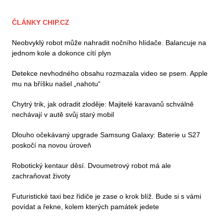
ČLÁNKY CHIP.CZ
Neobvyklý robot může nahradit nočního hlídače. Balancuje na
jednom kole a dokonce cítí plyn
Detekce nevhodného obsahu rozmazala video se psem. Apple
mu na bříšku našel „nahotu“
Chytrý trik, jak odradit zloděje: Majitelé karavanů schválně
nechávají v autě svůj starý mobil
Dlouho očekávaný upgrade Samsung Galaxy: Baterie u S27
poskočí na novou úroveň
Robotický kentaur děsí. Dvoumetrový robot má ale
zachraňovat životy
Futuristické taxi bez řidiče je zase o krok blíž. Bude si s vámi
povídat a řekne, kolem kterých památek jedete