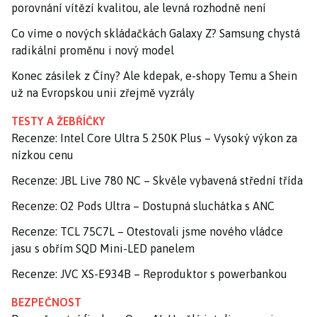
porovnání vítězí kvalitou, ale levná rozhodně není
Co víme o nových skládačkách Galaxy Z? Samsung chystá
radikální proměnu i nový model
Konec zásilek z Číny? Ale kdepak, e-shopy Temu a Shein
už na Evropskou unii zřejmě vyzrály
TESTY A ŽEBŘÍČKY
Recenze: Intel Core Ultra 5 250K Plus – Vysoký výkon za
nízkou cenu
Recenze: JBL Live 780 NC – Skvěle vybavená střední třída
Recenze: O2 Pods Ultra – Dostupná sluchátka s ANC
Recenze: TCL 75C7L – Otestovali jsme nového vládce
jasu s obřím SQD Mini-LED panelem
Recenze: JVC XS-E934B – Reproduktor s powerbankou
BEZPEČNOST