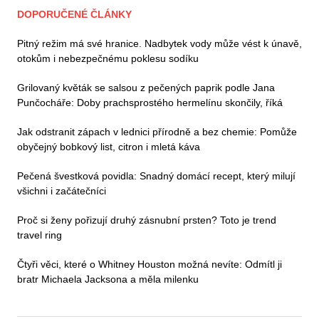
DOPORUČENÉ ČLÁNKY
Pitný režim má své hranice. Nadbytek vody může vést k únavě,
otokům i nebezpečnému poklesu sodíku
Grilovaný květák se salsou z pečených paprik podle Jana
Punčocháře: Doby prachsprostého hermelínu skončily, říká
Jak odstranit zápach v lednici přírodně a bez chemie: Pomůže
obyčejný bobkový list, citron i mletá káva
Pečená švestková povidla: Snadný domácí recept, který milují
všichni i začátečníci
Proč si ženy pořizují druhý zásnubní prsten? Toto je trend
travel ring
Čtyři věci, které o Whitney Houston možná nevíte: Odmítl ji
bratr Michaela Jacksona a měla milenku