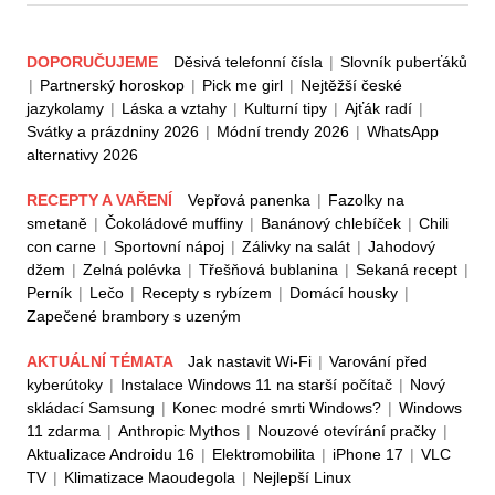
DOPORUČUJEME
Děsivá telefonní čísla
|
Slovník puberťáků
|
Partnerský horoskop
|
Pick me girl
|
Nejtěžší české
jazykolamy
|
Láska a vztahy
|
Kulturní tipy
|
Ajťák radí
|
Svátky a prázdniny 2026
|
Módní trendy 2026
|
WhatsApp
alternativy 2026
RECEPTY A VAŘENÍ
Vepřová panenka
|
Fazolky na
smetaně
|
Čokoládové muffiny
|
Banánový chlebíček
|
Chili
con carne
|
Sportovní nápoj
|
Zálivky na salát
|
Jahodový
džem
|
Zelná polévka
|
Třešňová bublanina
|
Sekaná recept
|
Perník
|
Lečo
|
Recepty s rybízem
|
Domácí housky
|
Zapečené brambory s uzeným
AKTUÁLNÍ TÉMATA
Jak nastavit Wi-Fi
|
Varování před
kyberútoky
|
Instalace Windows 11 na starší počítač
|
Nový
skládací Samsung
|
Konec modré smrti Windows?
|
Windows
11 zdarma
|
Anthropic Mythos
|
Nouzové otevírání pračky
|
Aktualizace Androidu 16
|
Elektromobilita
|
iPhone 17
|
VLC
TV
|
Klimatizace Maoudegola
|
Nejlepší Linux