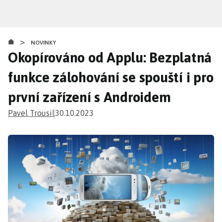
Přejít
k
hlavnímu
>
obsahu
NOVINKY
Okopírováno od Applu: Bezplatná
funkce zálohování se spouští i pro
první zařízení s Androidem
Pavel Trousil
30.10.2023