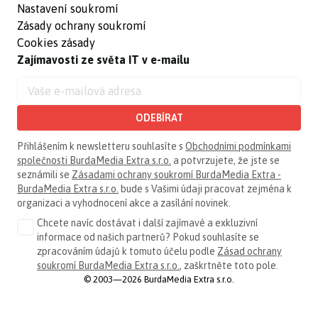
Nastavení soukromí
Zásady ochrany soukromí
Cookies zásady
Zajímavosti ze světa IT v e-mailu
ODEBÍRAT
Přihlášením k newsletteru souhlasíte s
Obchodními podmínkami
společnosti BurdaMedia Extra s.r.o.
a potvrzujete, že jste se
seznámili se
Zásadami ochrany soukromí BurdaMedia Extra -
BurdaMedia Extra s.r.o.
bude s Vašimi údaji pracovat zejména k
organizaci a vyhodnocení akce a zasílání novinek.
Chcete navíc dostávat i další zajímavé a exkluzivní
informace od našich partnerů? Pokud souhlasíte se
zpracováním údajů k tomuto účelu podle
Zásad ochrany
soukromí BurdaMedia Extra s.r.o.
, zaškrtněte toto pole.
© 2003—2026 BurdaMedia Extra s.r.o.