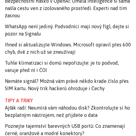
Bezpečnostní fiasko v OpenAI: Umělá inteligence si sama
našla cestu ven z izolovaného prostředí. Experti nad tím
žasnou
WhatsApp není jediný. Podvodníci mají nový fígl, dejte si
pozor na Signalu
Ihned si aktualizujte Windows. Microsoft opravil přes 600
chyb, dvě z nich už se zneužívají
Tuhle klimatizaci si domů nepořizujte: je to podvod,
varuje před ní i ČOI
Nemáte signál? Možná vám právě někdo krade číslo přes
SIM kartu. Nový trik hackerů ohrožuje i Čechy
TIPY A TRIKY
Ajťák radí: Neumírá vám náhodou disk? Zkontrolujte si ho
bezplatným nástrojem, než přijdete o data
Poznejte tajemství barevných USB portů: Co znamenají
černé, oranžové a modré konektory?