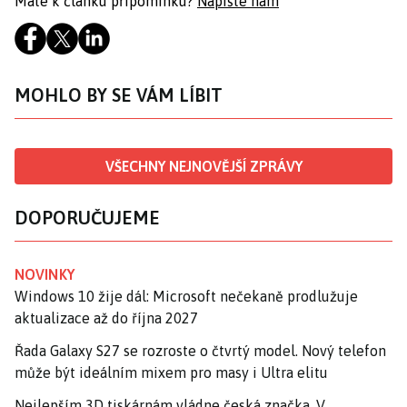
Máte k článku připomínku?
Napište nám
MOHLO BY SE VÁM LÍBIT
VŠECHNY NEJNOVĚJŠÍ ZPRÁVY
DOPORUČUJEME
NOVINKY
Windows 10 žije dál: Microsoft nečekaně prodlužuje
aktualizace až do října 2027
Řada Galaxy S27 se rozroste o čtvrtý model. Nový telefon
může být ideálním mixem pro masy i Ultra elitu
Nejlepším 3D tiskárnám vládne česká značka. V