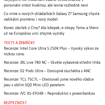
porovnání vítězí kvalitou, ale levná rozhodně není
Co víme o nových skládačkách Galaxy Z? Samsung chystá
radikální proměnu i nový model
Konec zásilek z Číny? Ale kdepak, e-shopy Temu a Shein
už na Evropskou unii zřejmě vyzrály
TESTY A ŽEBŘÍČKY
Recenze: Intel Core Ultra 5 250K Plus – Vysoký výkon za
nízkou cenu
Recenze: JBL Live 780 NC – Skvěle vybavená střední třída
Recenze: O2 Pods Ultra – Dostupná sluchátka s ANC
Recenze: TCL 75C7L – Otestovali jsme nového vládce
jasu s obřím SQD Mini-LED panelem
Recenze: JVC XS-E934B – Reproduktor s powerbankou
BEZPEČNOST