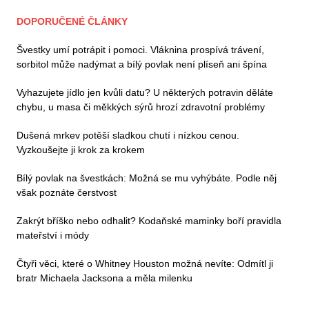
DOPORUČENÉ ČLÁNKY
Švestky umí potrápit i pomoci. Vláknina prospívá trávení,
sorbitol může nadýmat a bílý povlak není plíseň ani špína
Vyhazujete jídlo jen kvůli datu? U některých potravin děláte
chybu, u masa či měkkých sýrů hrozí zdravotní problémy
Dušená mrkev potěší sladkou chutí i nízkou cenou.
Vyzkoušejte ji krok za krokem
Bílý povlak na švestkách: Možná se mu vyhýbáte. Podle něj
však poznáte čerstvost
Zakrýt bříško nebo odhalit? Kodaňské maminky boří pravidla
mateřství i módy
Čtyři věci, které o Whitney Houston možná nevíte: Odmítl ji
bratr Michaela Jacksona a měla milenku