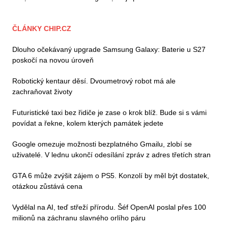
ČLÁNKY CHIP.CZ
Dlouho očekávaný upgrade Samsung Galaxy: Baterie u S27
poskočí na novou úroveň
Robotický kentaur děsí. Dvoumetrový robot má ale
zachraňovat životy
Futuristické taxi bez řidiče je zase o krok blíž. Bude si s vámi
povídat a řekne, kolem kterých památek jedete
Google omezuje možnosti bezplatného Gmailu, zlobí se
uživatelé. V lednu ukončí odesílání zpráv z adres třetích stran
GTA 6 může zvýšit zájem o PS5. Konzolí by měl být dostatek,
otázkou zůstává cena
Vydělal na AI, teď střeží přírodu. Šéf OpenAI poslal přes 100
milionů na záchranu slavného orlího páru