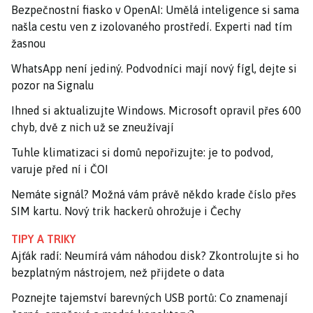
Bezpečnostní fiasko v OpenAI: Umělá inteligence si sama
našla cestu ven z izolovaného prostředí. Experti nad tím
žasnou
WhatsApp není jediný. Podvodníci mají nový fígl, dejte si
pozor na Signalu
Ihned si aktualizujte Windows. Microsoft opravil přes 600
chyb, dvě z nich už se zneužívají
Tuhle klimatizaci si domů nepořizujte: je to podvod,
varuje před ní i ČOI
Nemáte signál? Možná vám právě někdo krade číslo přes
SIM kartu. Nový trik hackerů ohrožuje i Čechy
TIPY A TRIKY
Ajťák radí: Neumírá vám náhodou disk? Zkontrolujte si ho
bezplatným nástrojem, než přijdete o data
Poznejte tajemství barevných USB portů: Co znamenají