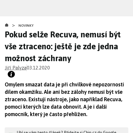
Přejít
k
hlavnímu
>
obsahu
NOVINKY
Pokud selže Recuva, nemusí být
vše ztraceno: ještě je zde jedna
možnost záchrany
Jiří Palyza
03.12.2020
Omylem smazat data je při chvilkové nepozornosti
dílem okamžiku. Ale ani bez zálohy nemusí být vše
ztraceno. Existují nástroje, jako například Recuva,
pomocí kterých lze data obnovit. A je i další
pomocník, který je často přehlížen.
Líbí se vám tento článek? Přidejte si Chip.cz do Google