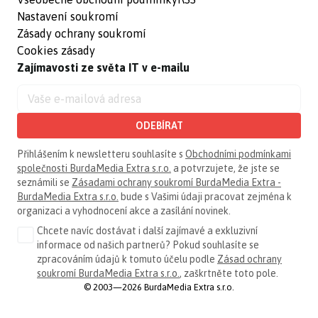
Nastavení soukromí
Zásady ochrany soukromí
Cookies zásady
Zajímavosti ze světa IT v e-mailu
ODEBÍRAT
Přihlášením k newsletteru souhlasíte s
Obchodními podmínkami
společnosti BurdaMedia Extra s.r.o.
a potvrzujete, že jste se
seznámili se
Zásadami ochrany soukromí BurdaMedia Extra -
BurdaMedia Extra s.r.o.
bude s Vašimi údaji pracovat zejména k
organizaci a vyhodnocení akce a zasílání novinek.
Chcete navíc dostávat i další zajímavé a exkluzivní
informace od našich partnerů? Pokud souhlasíte se
zpracováním údajů k tomuto účelu podle
Zásad ochrany
soukromí BurdaMedia Extra s.r.o.
, zaškrtněte toto pole.
© 2003—2026 BurdaMedia Extra s.r.o.