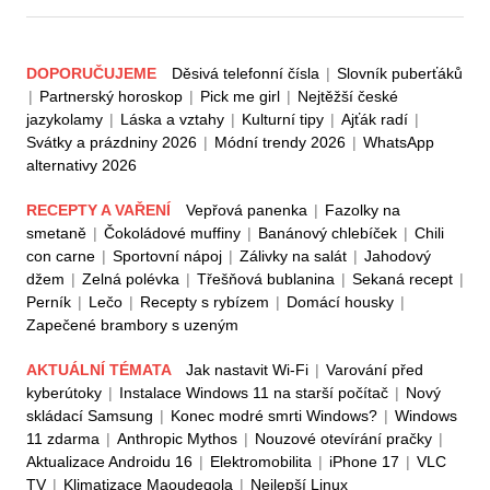
DOPORUČUJEME
Děsivá telefonní čísla
|
Slovník puberťáků
|
Partnerský horoskop
|
Pick me girl
|
Nejtěžší české
jazykolamy
|
Láska a vztahy
|
Kulturní tipy
|
Ajťák radí
|
Svátky a prázdniny 2026
|
Módní trendy 2026
|
WhatsApp
alternativy 2026
RECEPTY A VAŘENÍ
Vepřová panenka
|
Fazolky na
smetaně
|
Čokoládové muffiny
|
Banánový chlebíček
|
Chili
con carne
|
Sportovní nápoj
|
Zálivky na salát
|
Jahodový
džem
|
Zelná polévka
|
Třešňová bublanina
|
Sekaná recept
|
Perník
|
Lečo
|
Recepty s rybízem
|
Domácí housky
|
Zapečené brambory s uzeným
AKTUÁLNÍ TÉMATA
Jak nastavit Wi-Fi
|
Varování před
kyberútoky
|
Instalace Windows 11 na starší počítač
|
Nový
skládací Samsung
|
Konec modré smrti Windows?
|
Windows
11 zdarma
|
Anthropic Mythos
|
Nouzové otevírání pračky
|
Aktualizace Androidu 16
|
Elektromobilita
|
iPhone 17
|
VLC
TV
|
Klimatizace Maoudegola
|
Nejlepší Linux