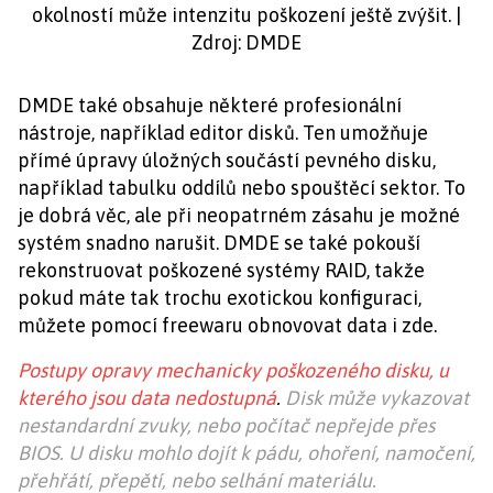
okolností může intenzitu poškození ještě zvýšit. |
Zdroj: DMDE
DMDE také obsahuje některé profesionální
nástroje, například editor disků. Ten umožňuje
přímé úpravy úložných součástí pevného disku,
například tabulku oddílů nebo spouštěcí sektor. To
je dobrá věc, ale při neopatrném zásahu je možné
systém snadno narušit. DMDE se také pokouší
rekonstruovat poškozené systémy RAID, takže
pokud máte tak trochu exotickou konfiguraci,
můžete pomocí freewaru obnovovat data i zde.
Postupy opravy mechanicky poškozeného disku, u
kterého jsou data nedostupná
.
Disk může vykazovat
nestandardní zvuky, nebo počítač nepřejde přes
BIOS. U disku mohlo dojít k pádu, ohoření, namočení,
přehřátí, přepětí, nebo selhání materiálu.