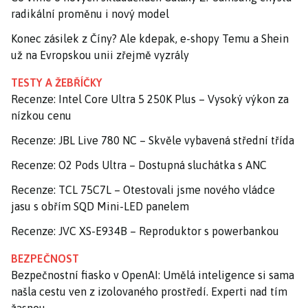
radikální proměnu i nový model
Konec zásilek z Číny? Ale kdepak, e-shopy Temu a Shein
už na Evropskou unii zřejmě vyzrály
TESTY A ŽEBŘÍČKY
Recenze: Intel Core Ultra 5 250K Plus – Vysoký výkon za
nízkou cenu
Recenze: JBL Live 780 NC – Skvěle vybavená střední třída
Recenze: O2 Pods Ultra – Dostupná sluchátka s ANC
Recenze: TCL 75C7L – Otestovali jsme nového vládce
jasu s obřím SQD Mini-LED panelem
Recenze: JVC XS-E934B – Reproduktor s powerbankou
BEZPEČNOST
Bezpečnostní fiasko v OpenAI: Umělá inteligence si sama
našla cestu ven z izolovaného prostředí. Experti nad tím
žasnou