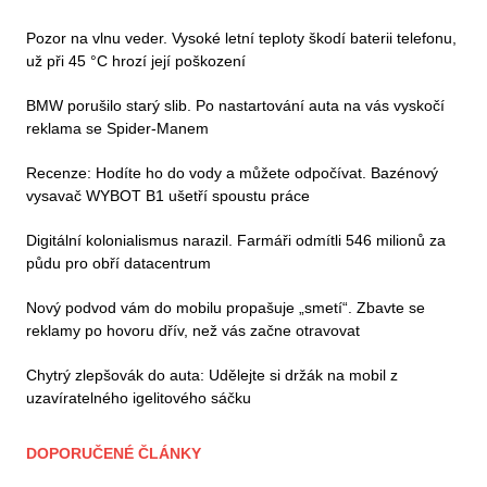
Pozor na vlnu veder. Vysoké letní teploty škodí baterii telefonu,
už při 45 °C hrozí její poškození
BMW porušilo starý slib. Po nastartování auta na vás vyskočí
reklama se Spider-Manem
Recenze: Hodíte ho do vody a můžete odpočívat. Bazénový
vysavač WYBOT B1 ušetří spoustu práce
Digitální kolonialismus narazil. Farmáři odmítli 546 milionů za
půdu pro obří datacentrum
Nový podvod vám do mobilu propašuje „smetí“. Zbavte se
reklamy po hovoru dřív, než vás začne otravovat
Chytrý zlepšovák do auta: Udělejte si držák na mobil z
uzavíratelného igelitového sáčku
DOPORUČENÉ ČLÁNKY