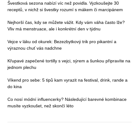
Švestková sezona nabízí víc než povidla. Vyzkoušejte 30
receptů, v nichž si švestky rozumí s mákem či marcipánem
Nejhorší čas, kdy se můžete vážit. Kdy vám váha často lže?
Vliv má menstruace, ale i konkrétní den v týdnu
Vejce v láku od okurek: Bezezbytkový trik pro pikantní a
výraznou chuť vás nadchne
Křupavé zapečené tortilly s vejci, sýrem a šunkou připravíte na
jednom plechu
Víkend pro sebe: 5 tipů kam vyrazit na festival, drink, rande a
do kina
Co nosí módní influencerky? Následující barevné kombinace
musíte vyzkoušet, než skončí léto