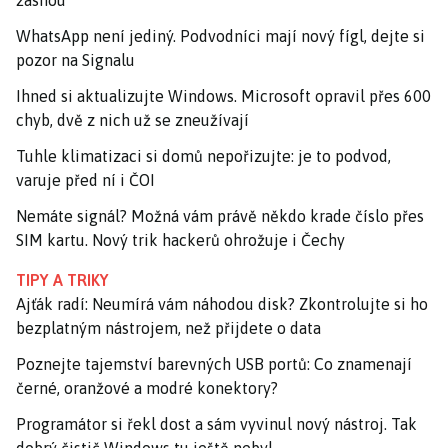
WhatsApp není jediný. Podvodníci mají nový fígl, dejte si
pozor na Signalu
Ihned si aktualizujte Windows. Microsoft opravil přes 600
chyb, dvě z nich už se zneužívají
Tuhle klimatizaci si domů nepořizujte: je to podvod,
varuje před ní i ČOI
Nemáte signál? Možná vám právě někdo krade číslo přes
SIM kartu. Nový trik hackerů ohrožuje i Čechy
TIPY A TRIKY
Ajťák radí: Neumírá vám náhodou disk? Zkontrolujte si ho
bezplatným nástrojem, než přijdete o data
Poznejte tajemství barevných USB portů: Co znamenají
černé, oranžové a modré konektory?
Programátor si řekl dost a sám vyvinul nový nástroj. Tak
dobrý čistič Windows tu ještě nebyl