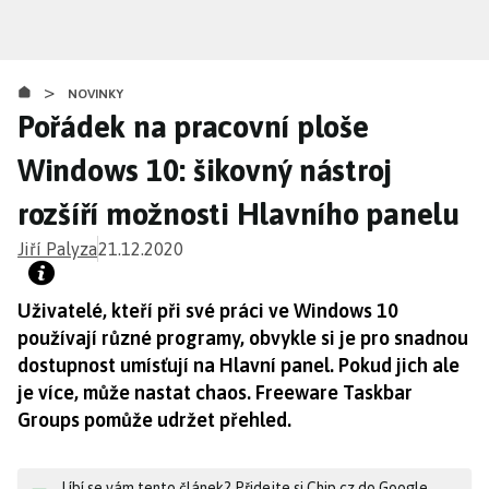
Přejít
k
hlavnímu
>
obsahu
NOVINKY
Pořádek na pracovní ploše
Windows 10: šikovný nástroj
rozšíří možnosti Hlavního panelu
Jiří Palyza
21.12.2020
Uživatelé, kteří při své práci ve Windows 10
používají různé programy, obvykle si je pro snadnou
dostupnost umísťují na Hlavní panel. Pokud jich ale
je více, může nastat chaos. Freeware Taskbar
Groups pomůže udržet přehled.
Líbí se vám tento článek? Přidejte si Chip.cz do Google