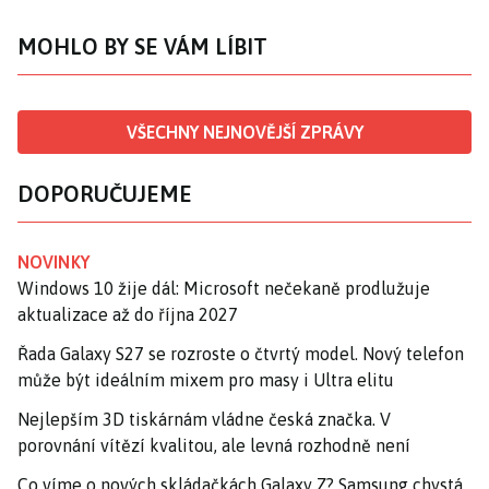
MOHLO BY SE VÁM LÍBIT
VŠECHNY NEJNOVĚJŠÍ ZPRÁVY
DOPORUČUJEME
NOVINKY
Windows 10 žije dál: Microsoft nečekaně prodlužuje
aktualizace až do října 2027
Řada Galaxy S27 se rozroste o čtvrtý model. Nový telefon
může být ideálním mixem pro masy i Ultra elitu
Nejlepším 3D tiskárnám vládne česká značka. V
porovnání vítězí kvalitou, ale levná rozhodně není
Co víme o nových skládačkách Galaxy Z? Samsung chystá