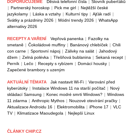
DOPORUČUJEME
Děsivá telefonní čísla
|
Slovník puberťáků
|
Partnerský horoskop
|
Pick me girl
|
Nejtěžší české
jazykolamy
|
Láska a vztahy
|
Kulturní tipy
|
Ajťák radí
|
Svátky a prázdniny 2026
|
Módní trendy 2026
|
WhatsApp
alternativy 2026
RECEPTY A VAŘENÍ
Vepřová panenka
|
Fazolky na
smetaně
|
Čokoládové muffiny
|
Banánový chlebíček
|
Chili
con carne
|
Sportovní nápoj
|
Zálivky na salát
|
Jahodový
džem
|
Zelná polévka
|
Třešňová bublanina
|
Sekaná recept
|
Perník
|
Lečo
|
Recepty s rybízem
|
Domácí housky
|
Zapečené brambory s uzeným
AKTUÁLNÍ TÉMATA
Jak nastavit Wi-Fi
|
Varování před
kyberútoky
|
Instalace Windows 11 na starší počítač
|
Nový
skládací Samsung
|
Konec modré smrti Windows?
|
Windows
11 zdarma
|
Anthropic Mythos
|
Nouzové otevírání pračky
|
Aktualizace Androidu 16
|
Elektromobilita
|
iPhone 17
|
VLC
TV
|
Klimatizace Maoudegola
|
Nejlepší Linux
ČLÁNKY CHIP.CZ