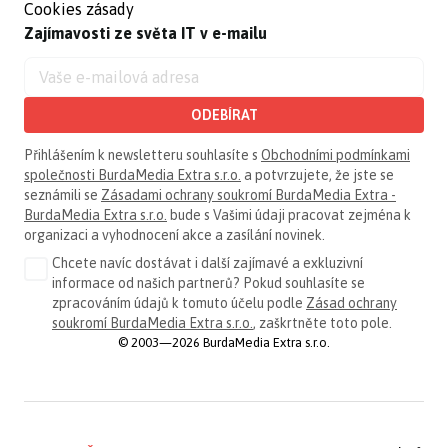
Cookies zásady
Zajímavosti ze světa IT v e-mailu
ODEBÍRAT
Přihlášením k newsletteru souhlasíte s
Obchodními podmínkami
společnosti BurdaMedia Extra s.r.o.
a potvrzujete, že jste se
seznámili se
Zásadami ochrany soukromí BurdaMedia Extra -
BurdaMedia Extra s.r.o.
bude s Vašimi údaji pracovat zejména k
organizaci a vyhodnocení akce a zasílání novinek.
Chcete navíc dostávat i další zajímavé a exkluzivní
informace od našich partnerů? Pokud souhlasíte se
zpracováním údajů k tomuto účelu podle
Zásad ochrany
soukromí BurdaMedia Extra s.r.o.
, zaškrtněte toto pole.
© 2003—2026 BurdaMedia Extra s.r.o.