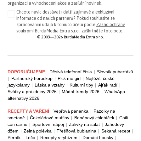
organizaci a vyhodnocení akce a zasílání novinek.
Chcete navíc dostávat i další zajímavé a exkluzivní
informace od našich partnerů? Pokud souhlasíte se
zpracováním údajů k tomuto účelu podle
Zásad ochrany
soukromí BurdaMedia Extra s.r.o.
, zaškrtněte toto pole.
© 2003—2026 BurdaMedia Extra s.r.o.
DOPORUČUJEME
Děsivá telefonní čísla
|
Slovník puberťáků
|
Partnerský horoskop
|
Pick me girl
|
Nejtěžší české
jazykolamy
|
Láska a vztahy
|
Kulturní tipy
|
Ajťák radí
|
Svátky a prázdniny 2026
|
Módní trendy 2026
|
WhatsApp
alternativy 2026
RECEPTY A VAŘENÍ
Vepřová panenka
|
Fazolky na
smetaně
|
Čokoládové muffiny
|
Banánový chlebíček
|
Chili
con carne
|
Sportovní nápoj
|
Zálivky na salát
|
Jahodový
džem
|
Zelná polévka
|
Třešňová bublanina
|
Sekaná recept
|
Perník
|
Lečo
|
Recepty s rybízem
|
Domácí housky
|