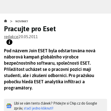
Přejít
k
hlavnímu
>
obsahu
NOVINKY
Pracujte pro Eset
redakce
20.05.2011
Pod názvem Join ESET byla odstartována nová
náborová kampaň globálního výrobce
bezpečnostního softwaru, společnosti ESET.
Příležitost ucházet se o pracovní pozici mají
studenti, ale i zkušení odborníci. Pro pražskou
pobočku hledá ESET analytika infiltrací a
programátory.
Líbí se vám tento článek? Přidejte si Chip.cz do Google
zpráv,
stačí jedno kliknutí!