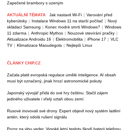
Zapečené brambory s uzeným
AKTUÁLNÍ TÉMATA
Jak nastavit Wi-Fi
|
Varování před
kyberútoky
|
Instalace Windows 11 na starší počítač
|
Nový
skládací Samsung
|
Konec modré smrti Windows?
|
Windows
11 zdarma
|
Anthropic Mythos
|
Nouzové otevírání pračky
|
Aktualizace Androidu 16
|
Elektromobilita
|
iPhone 17
|
VLC
TV
|
Klimatizace Maoudegola
|
Nejlepší Linux
ČLÁNKY CHIP.CZ
Začala platit evropská regulace umělé inteligence. AI obsah
musí být označený, jinak hrozí astronomické pokuty
Japonský vývojář přidá do své hry češtinu. Stačil zájem
jediného uživatele i vřelý vztah obou zemí
Rusové inovovali své drony. Expert objevil nový systém ladění
antén, který odolá rušení signálu
Pozor na vlnu veder. Vysoké letní teploty škodí baterii telefonu,