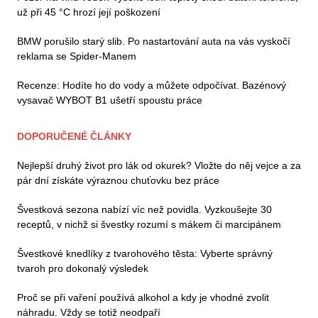
už při 45 °C hrozí její poškození
BMW porušilo starý slib. Po nastartování auta na vás vyskočí
reklama se Spider-Manem
Recenze: Hodíte ho do vody a můžete odpočívat. Bazénový
vysavač WYBOT B1 ušetří spoustu práce
DOPORUČENÉ ČLÁNKY
Nejlepší druhý život pro lák od okurek? Vložte do něj vejce a za
pár dní získáte výraznou chuťovku bez práce
Švestková sezona nabízí víc než povidla. Vyzkoušejte 30
receptů, v nichž si švestky rozumí s mákem či marcipánem
Švestkové knedlíky z tvarohového těsta: Vyberte správný
tvaroh pro dokonalý výsledek
Proč se při vaření používá alkohol a kdy je vhodné zvolit
náhradu. Vždy se totiž neodpaří