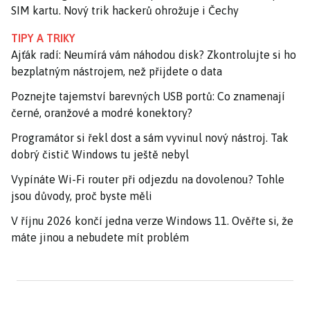
SIM kartu. Nový trik hackerů ohrožuje i Čechy
TIPY A TRIKY
Ajťák radí: Neumírá vám náhodou disk? Zkontrolujte si ho
bezplatným nástrojem, než přijdete o data
Poznejte tajemství barevných USB portů: Co znamenají
černé, oranžové a modré konektory?
Programátor si řekl dost a sám vyvinul nový nástroj. Tak
dobrý čistič Windows tu ještě nebyl
Vypínáte Wi-Fi router při odjezdu na dovolenou? Tohle
jsou důvody, proč byste měli
V říjnu 2026 končí jedna verze Windows 11. Ověřte si, že
máte jinou a nebudete mít problém