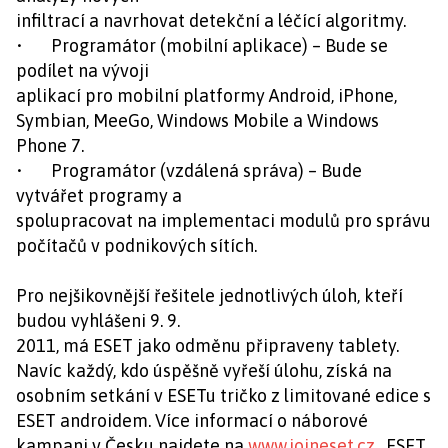
infiltrací a navrhovat detekční a léčící algoritmy.
• Programátor (mobilní aplikace) – Bude se
podílet na vývoji
aplikací pro mobilní platformy Android, iPhone,
Symbian, MeeGo, Windows Mobile a Windows
Phone 7.
• Programátor (vzdálená správa) – Bude
vytvářet programy a
spolupracovat na implementaci modulů pro správu
počítačů v podnikových sítích.
Pro nejšikovnější řešitele jednotlivých úloh, kteří
budou vyhlášeni 9. 9.
2011, má ESET jako odměnu připraveny tablety.
Navíc každý, kdo úspěšně vyřeší úlohu, získá na
osobním setkání v ESETu tričko z limitované edice s
ESET androidem. Více informací o náborové
kampani v Česku najdete na
www.joineset.cz
. ESET