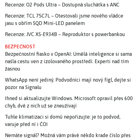
Recenze: O2 Pods Ultra – Dostupná sluchátka s ANC
Recenze: TCL 75C7L – Otestovali jsme nového vládce
jasu s obřím SQD Mini-LED panelem
Recenze: JVC XS-E934B – Reproduktor s powerbankou
BEZPEČNOST
Bezpečnostní fiasko v OpenAI: Umělá inteligence si sama
našla cestu ven z izolovaného prostředí. Experti nad tím
žasnou
WhatsApp není jediný. Podvodníci mají nový fígl, dejte si
pozor na Signalu
Ihned si aktualizujte Windows. Microsoft opravil přes 600
chyb, dvě z nich už se zneužívají
Tuhle klimatizaci si domů nepořizujte: je to podvod,
varuje před ní i ČOI
Nemáte signál? Možná vám právě někdo krade číslo přes