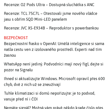
Recenze: O2 Pods Ultra – Dostupná sluchátka s ANC
Recenze: TCL 75C7L – Otestovali jsme nového vládce
jasu s obřím SQD Mini-LED panelem
Recenze: JVC XS-E934B – Reproduktor s powerbankou
BEZPEČNOST
Bezpečnostní fiasko v OpenAI: Umělá inteligence si sama
našla cestu ven z izolovaného prostředí. Experti nad tím
žasnou
WhatsApp není jediný. Podvodníci mají nový fígl, dejte si
pozor na Signalu
Ihned si aktualizujte Windows. Microsoft opravil přes 600
chyb, dvě z nich už se zneužívají
Tuhle klimatizaci si domů nepořizujte: je to podvod,
varuje před ní i ČOI
Nemáte signál? Možná vám právě někdo krade číslo přes