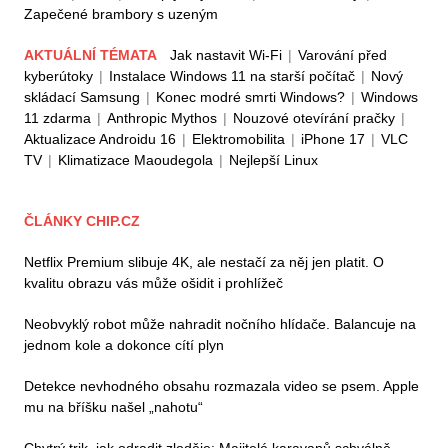
Zapečené brambory s uzeným
AKTUÁLNÍ TÉMATA
Jak nastavit Wi-Fi
|
Varování před
kyberútoky
|
Instalace Windows 11 na starší počítač
|
Nový
skládací Samsung
|
Konec modré smrti Windows?
|
Windows
11 zdarma
|
Anthropic Mythos
|
Nouzové otevírání pračky
|
Aktualizace Androidu 16
|
Elektromobilita
|
iPhone 17
|
VLC
TV
|
Klimatizace Maoudegola
|
Nejlepší Linux
ČLÁNKY CHIP.CZ
Netflix Premium slibuje 4K, ale nestačí za něj jen platit. O
kvalitu obrazu vás může ošidit i prohlížeč
Neobvyklý robot může nahradit nočního hlídače. Balancuje na
jednom kole a dokonce cítí plyn
Detekce nevhodného obsahu rozmazala video se psem. Apple
mu na bříšku našel „nahotu“
Chytrý trik, jak odradit zloděje: Majitelé karavanů schválně