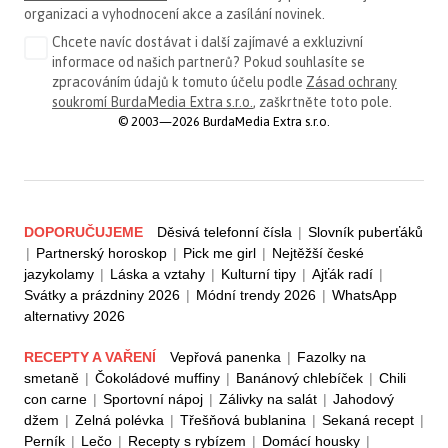
organizaci a vyhodnocení akce a zasílání novinek.
Chcete navíc dostávat i další zajímavé a exkluzivní
informace od našich partnerů? Pokud souhlasíte se
zpracováním údajů k tomuto účelu podle
Zásad ochrany
soukromí BurdaMedia Extra s.r.o.
, zaškrtněte toto pole.
© 2003—2026 BurdaMedia Extra s.r.o.
DOPORUČUJEME
Děsivá telefonní čísla
|
Slovník puberťáků
|
Partnerský horoskop
|
Pick me girl
|
Nejtěžší české
jazykolamy
|
Láska a vztahy
|
Kulturní tipy
|
Ajťák radí
|
Svátky a prázdniny 2026
|
Módní trendy 2026
|
WhatsApp
alternativy 2026
RECEPTY A VAŘENÍ
Vepřová panenka
|
Fazolky na
smetaně
|
Čokoládové muffiny
|
Banánový chlebíček
|
Chili
con carne
|
Sportovní nápoj
|
Zálivky na salát
|
Jahodový
džem
|
Zelná polévka
|
Třešňová bublanina
|
Sekaná recept
|
Perník
|
Lečo
|
Recepty s rybízem
|
Domácí housky
|