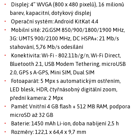
Displej: 4” WVGA (800 x 480 pixelů), 16 milionů
barev, kapacitní, dotykový displej
Operační systém: Android KitKat 4.4
Mobilní sítě: 2G:GSM 850/900/1800/1900 MHz,
3G: UMTS 900/2100 MHz, DC HSPA+: 21 Mb/s
stahování, 5,76 Mb/s odesílání
Konektivita: Wi-Fi - 802.11b/g/n, Wi-Fi Direct,
Bluetooth 2.1, USB Modem Tethering, microUSB
2.0, GPS s A-GPS, Mini SIM, Dual SIM
Fotoaparát: 5 Mpx s automatickým ostřením,
LED blesk, HDR, čtyřnásobný digitální zoom,
přední kamera: 2 Mpx
Paměť: Vnitřní 4 GB flash + 512 MB RAM, podpora
microSD až 32 GB
Baterie: 1450 mAh Li-ion, doba nabíjení 2,5 h
Rozměry: 122,1 x 64,4 x 9,7 mm