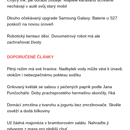
nechávají v autě svůj starý mobil
Dlouho očekávaný upgrade Samsung Galaxy: Baterie u S27
poskočí na novou úroveň
Robotický kentaur děsí. Dvoumetrový robot má ale
zachraňovat životy
DOPORUČENÉ ČLÁNKY
Pitný režim má své hranice. Nadbytek vody může vést k únavě,
otokům i nebezpečnému poklesu sodíku
Grilovaný květák se salsou z pečených paprik podle Jana
Punčocháře: Doby prachsprostého hermelínu skončily, říká
Domácí zmrzlina z tvarohu a jogurtu bez zmrzlinovače. Skvěle
osvěží a dodá bílkoviny
Už žádná majonéza v bramborovém salátu. Nahraďte ji
odvarem z masa pro plnější chuť