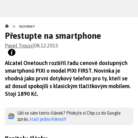
Přejít
k
hlavnímu
>
obsahu
NOVINKY
Přestupte na smartphone
Pavel Trousil
08.12.2015
Alcatel Onetouch rozšířil řadu cenově dostupných
smartphonů PIXI o model PIXI FIRST. Novinka je
vhodná jako první dotykový telefon pro ty, kteří se
až dosud spokojili s klasickým tlačítkovým mobilem.
Stojí 1890 Kč.
Líbí se vám tento článek? Přidejte si Chip.cz do Google
zpráv,
stačí jedno kliknutí!