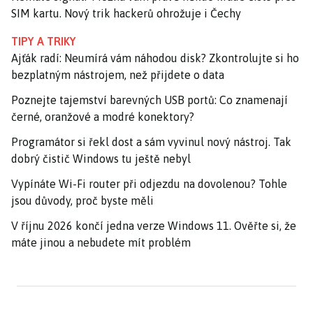
SIM kartu. Nový trik hackerů ohrožuje i Čechy
TIPY A TRIKY
Ajťák radí: Neumírá vám náhodou disk? Zkontrolujte si ho
bezplatným nástrojem, než přijdete o data
Poznejte tajemství barevných USB portů: Co znamenají
černé, oranžové a modré konektory?
Programátor si řekl dost a sám vyvinul nový nástroj. Tak
dobrý čistič Windows tu ještě nebyl
Vypínáte Wi-Fi router při odjezdu na dovolenou? Tohle
jsou důvody, proč byste měli
V říjnu 2026 končí jedna verze Windows 11. Ověřte si, že
máte jinou a nebudete mít problém