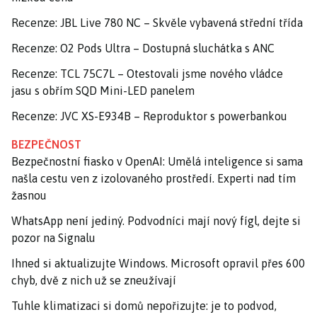
Recenze: JBL Live 780 NC – Skvěle vybavená střední třída
Recenze: O2 Pods Ultra – Dostupná sluchátka s ANC
Recenze: TCL 75C7L – Otestovali jsme nového vládce
jasu s obřím SQD Mini-LED panelem
Recenze: JVC XS-E934B – Reproduktor s powerbankou
BEZPEČNOST
Bezpečnostní fiasko v OpenAI: Umělá inteligence si sama
našla cestu ven z izolovaného prostředí. Experti nad tím
žasnou
WhatsApp není jediný. Podvodníci mají nový fígl, dejte si
pozor na Signalu
Ihned si aktualizujte Windows. Microsoft opravil přes 600
chyb, dvě z nich už se zneužívají
Tuhle klimatizaci si domů nepořizujte: je to podvod,