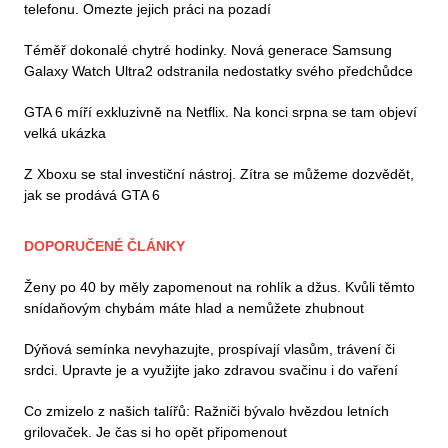
telefonu. Omezte jejich práci na pozadí
Téměř dokonalé chytré hodinky. Nová generace Samsung
Galaxy Watch Ultra2 odstranila nedostatky svého předchůdce
GTA 6 míří exkluzivně na Netflix. Na konci srpna se tam objeví
velká ukázka
Z Xboxu se stal investiční nástroj. Zítra se můžeme dozvědět,
jak se prodává GTA 6
DOPORUČENÉ ČLÁNKY
Ženy po 40 by měly zapomenout na rohlík a džus. Kvůli těmto
snídaňovým chybám máte hlad a nemůžete zhubnout
Dýňová semínka nevyhazujte, prospívají vlasům, trávení či
srdci. Upravte je a využijte jako zdravou svačinu i do vaření
Co zmizelo z našich talířů: Ražniči bývalo hvězdou letních
grilovaček. Je čas si ho opět připomenout