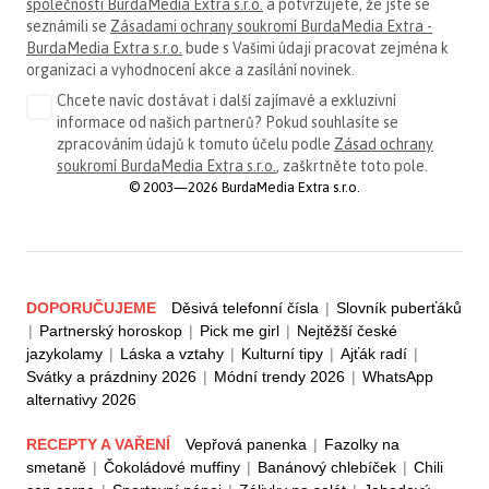
společnosti BurdaMedia Extra s.r.o.
a potvrzujete, že jste se
seznámili se
Zásadami ochrany soukromí BurdaMedia Extra -
BurdaMedia Extra s.r.o.
bude s Vašimi údaji pracovat zejména k
organizaci a vyhodnocení akce a zasílání novinek.
Chcete navíc dostávat i další zajímavé a exkluzivní
informace od našich partnerů? Pokud souhlasíte se
zpracováním údajů k tomuto účelu podle
Zásad ochrany
soukromí BurdaMedia Extra s.r.o.
, zaškrtněte toto pole.
© 2003—2026 BurdaMedia Extra s.r.o.
DOPORUČUJEME
Děsivá telefonní čísla
|
Slovník puberťáků
|
Partnerský horoskop
|
Pick me girl
|
Nejtěžší české
jazykolamy
|
Láska a vztahy
|
Kulturní tipy
|
Ajťák radí
|
Svátky a prázdniny 2026
|
Módní trendy 2026
|
WhatsApp
alternativy 2026
RECEPTY A VAŘENÍ
Vepřová panenka
|
Fazolky na
smetaně
|
Čokoládové muffiny
|
Banánový chlebíček
|
Chili