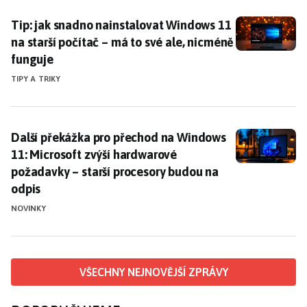
Tip: jak snadno nainstalovat Windows 11 na starší poč
Tip: jak snadno nainstalovat Windows 11
na starší počítač – má to své ale, nicméně
funguje
TIPY A TRIKY
Další překážka pro přechod na Windows 11: Microsoft
Další překážka pro přechod na Windows
11: Microsoft zvýší hardwarové
požadavky – starší procesory budou na
odpis
NOVINKY
VŠECHNY NEJNOVĚJŠÍ ZPRÁVY