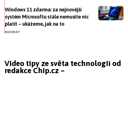
Windows 11 zdarma: za nejnovější systém Microsoftu s
Windows 11 zdarma: za nejnovější
systém Microsoftu stále nemusíte nic
platit – ukážeme, jak na to
NOVINKY
Video tipy ze světa technologií od
redakce Chip.cz –