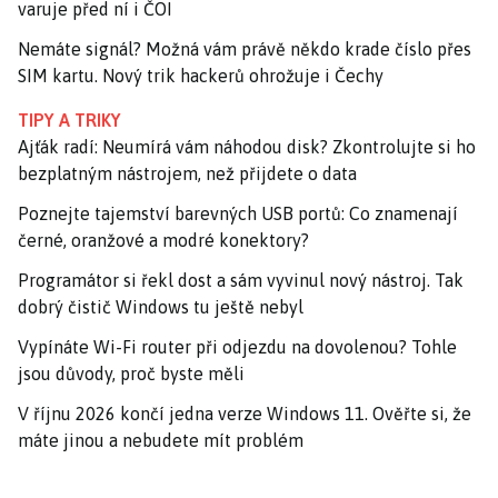
varuje před ní i ČOI
Nemáte signál? Možná vám právě někdo krade číslo přes
SIM kartu. Nový trik hackerů ohrožuje i Čechy
TIPY A TRIKY
Ajťák radí: Neumírá vám náhodou disk? Zkontrolujte si ho
bezplatným nástrojem, než přijdete o data
Poznejte tajemství barevných USB portů: Co znamenají
černé, oranžové a modré konektory?
Programátor si řekl dost a sám vyvinul nový nástroj. Tak
dobrý čistič Windows tu ještě nebyl
Vypínáte Wi-Fi router při odjezdu na dovolenou? Tohle
jsou důvody, proč byste měli
V říjnu 2026 končí jedna verze Windows 11. Ověřte si, že
máte jinou a nebudete mít problém