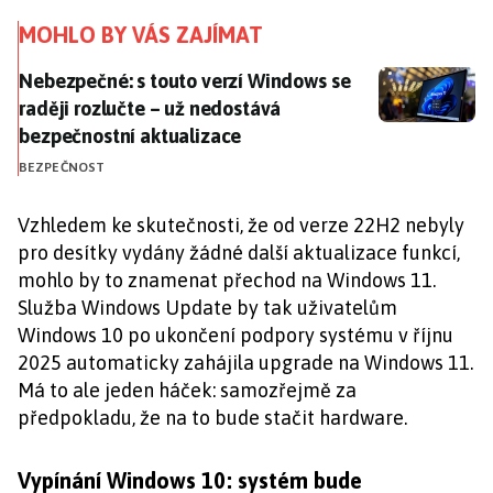
MOHLO BY VÁS ZAJÍMAT
Nebezpečné: s touto verzí Windows se raději rozlučt
Nebezpečné: s touto verzí Windows se
raději rozlučte – už nedostává
bezpečnostní aktualizace
BEZPEČNOST
Vzhledem ke skutečnosti, že od verze 22H2 nebyly
pro desítky vydány žádné další aktualizace funkcí,
mohlo by to znamenat přechod na Windows 11.
Služba Windows Update by tak uživatelům
Windows 10 po ukončení podpory systému v říjnu
2025 automaticky zahájila upgrade na Windows 11.
Má to ale jeden háček: samozřejmě za
předpokladu, že na to bude stačit hardware.
Vypínání Windows 10: systém bude