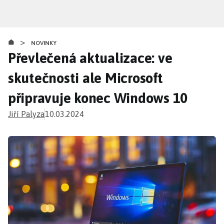
Přejít
k
hlavnímu
>
obsahu
NOVINKY
Převlečená aktualizace: ve
skutečnosti ale Microsoft
připravuje konec Windows 10
Jiří Palyza
10.03.2024