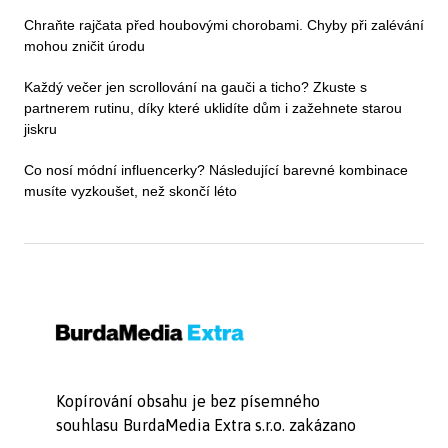
Chraňte rajčata před houbovými chorobami. Chyby při zalévání
mohou zničit úrodu
Každý večer jen scrollování na gauči a ticho? Zkuste s
partnerem rutinu, díky které uklidíte dům i zažehnete starou
jiskru
Co nosí módní influencerky? Následující barevné kombinace
musíte vyzkoušet, než skončí léto
Kopírování obsahu je bez písemného
souhlasu BurdaMedia Extra s.r.o. zakázano