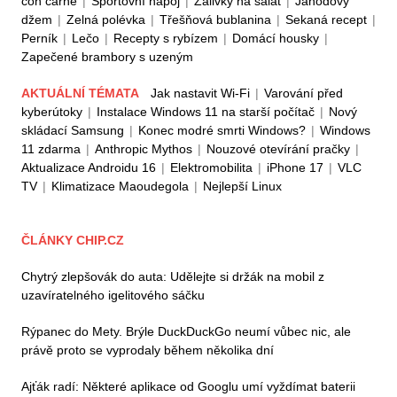
con carne
|
Sportovní nápoj
|
Zálivky na salát
|
Jahodový
džem
|
Zelná polévka
|
Třešňová bublanina
|
Sekaná recept
|
Perník
|
Lečo
|
Recepty s rybízem
|
Domácí housky
|
Zapečené brambory s uzeným
AKTUÁLNÍ TÉMATA
Jak nastavit Wi-Fi
|
Varování před
kyberútoky
|
Instalace Windows 11 na starší počítač
|
Nový
skládací Samsung
|
Konec modré smrti Windows?
|
Windows
11 zdarma
|
Anthropic Mythos
|
Nouzové otevírání pračky
|
Aktualizace Androidu 16
|
Elektromobilita
|
iPhone 17
|
VLC
TV
|
Klimatizace Maoudegola
|
Nejlepší Linux
ČLÁNKY CHIP.CZ
Chytrý zlepšovák do auta: Udělejte si držák na mobil z
uzavíratelného igelitového sáčku
Rýpanec do Mety. Brýle DuckDuckGo neumí vůbec nic, ale
právě proto se vyprodaly během několika dní
Ajťák radí: Některé aplikace od Googlu umí vyždímat baterii