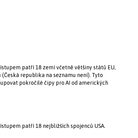
stupem patří 18 zemí včetně většiny států EU,
u (Česká republika na seznamu není). Tyto
povat pokročilé čipy pro AI od amerických
i
stupem patří 18 nejbližších spojenců USA.