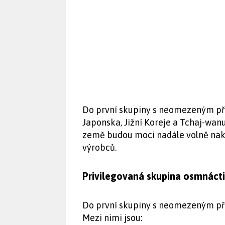
Do první skupiny s neomezeným pří
Japonska, Jižní Koreje a Tchaj-wan
země budou moci nadále volně naku
výrobců.
Privilegovaná skupina osmnáct
Do první skupiny s neomezeným pří
Mezi nimi jsou: