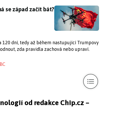
má se západ začít bát?
má se západ začít bát?
a 120 dní, tedy až během nastupující Trumpovy
odnout, zda pravidla zachová nebo upraví.
BC
hnologií od redakce Chip.cz –