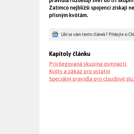
pravidla rozdělují svět do tří skupi
Zatímco nejbližší spojenci získají 
přísným kvótám.
Líbí se vám tento článek? Přidejte si C
Kapitoly článku
Privilegovaná skupina osmnácti
Kvóty a zákaz pro ostatní
Speciální pravidla pro cloudové sl