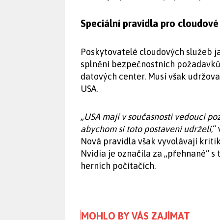
Speciální pravidla pro cloudové
Poskytovatelé cloudových služeb j
splnění bezpečnostních požadavků 
datových center. Musí však udržova
USA.
„
USA mají v současnosti vedoucí pozi
abychom si toto postavení udrželi
,“
Nová pravidla však vyvolávají krit
Nvidia je označila za „přehnané“ s 
herních počítačích.
MOHLO BY VÁS ZAJÍMAT