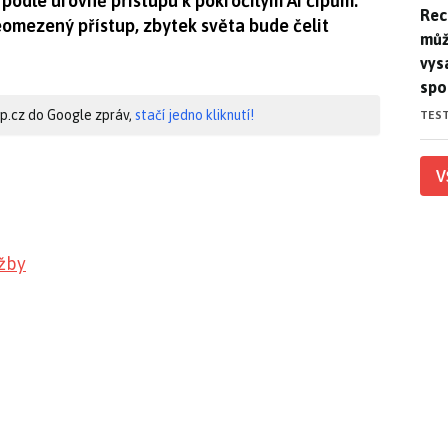
n podle úrovně přístupu k pokročilým AI čipům.
Rec
Rec
neomezený přístup, zbytek světa bude čelit
můž
vys
spo
hip.cz do Google zpráv,
stačí jedno kliknutí!
TES
V
užby