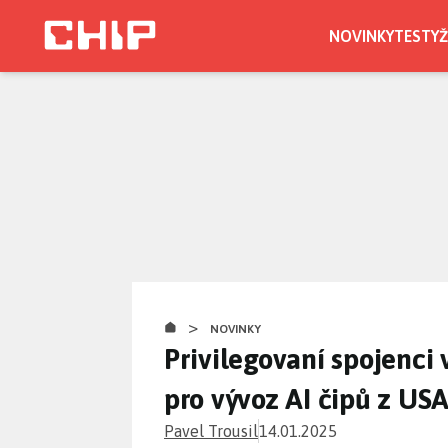
Přejít
k
NOVINKY
TESTY
Ž
hlavnímu
obsahu
>
NOVINKY
Privilegovaní spojenci 
pro vývoz AI čipů z US
Pavel Trousil
14.01.2025