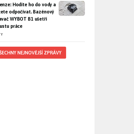
enze: Hodíte ho do vody a můžete odpočívat. Bazénový vysava
enze: Hodíte ho do vody a
ete odpočívat. Bazénový
avač WYBOT B1 ušetří
ustu práce
TY
ŠECHNY NEJNOVĚJŠÍ ZPRÁVY