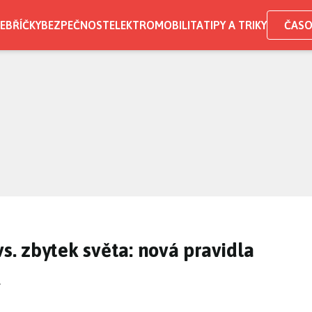
EBŘÍČKY
BEZPEČNOST
ELEKTROMOBILITA
TIPY A TRIKY
ČASO
vs. zbytek světa: nová pravidla
A