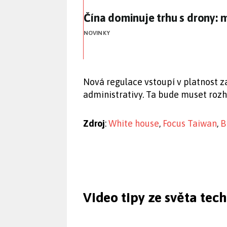
Čína dominuje trhu s drony: 
Čína dominuje trhu s drony: 
NOVINKY
Nová regulace vstoupí v platnost z
administrativy. Ta bude muset rozh
Zdroj
:
White house
,
Focus Taiwan
,
B
Video tipy ze světa tec