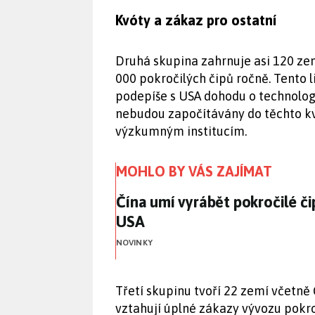
Kvóty a zákaz pro ostatní
Druhá skupina zahrnuje asi 120 ze
000 pokročilých čipů ročně. Tento l
podepíše s USA dohodu o technolog
nebudou započítávány do těchto kv
výzkumným institucím.
MOHLO BY VÁS ZAJÍMAT
Čína umí vyrábět pokročilé 
Čína umí vyrábět pokročilé č
USA
NOVINKY
Třetí skupinu tvoří 22 zemí včetně Č
vztahují úplné zákazy vývozu pokroč