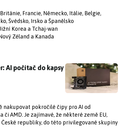
itánie, Francie, Německo, Itálie, Belgie,
ko, Švédsko, Irsko a Španělsko
, Jižní Korea a Tchaj-wan
e, Nový Zéland a Kanada
r: AI počítač do kapsy za poloviční cenu
r: AI počítač do kapsy
 nakupovat pokročilé čipy pro AI od
a či AMD. Je zajímavé, že některé země EU,
České republiky, do této privilegované skupiny