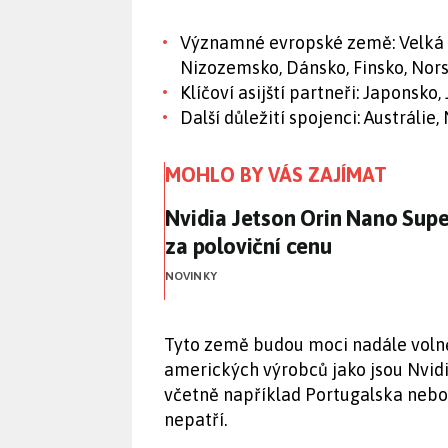
Významné evropské země: Velká Br
Nizozemsko, Dánsko, Finsko, Nors
Klíčoví asijští partneři: Japonsko
Další důležití spojenci: Austráli
MOHLO BY VÁS ZAJÍMAT
Nvidia Jetson Orin Nano Supe
Nvidia Jetson Orin Nano Supe
za poloviční cenu
NOVINKY
Tyto země budou moci nadále volně
amerických výrobců jako jsou Nvidi
včetně například Portugalska nebo 
nepatří.