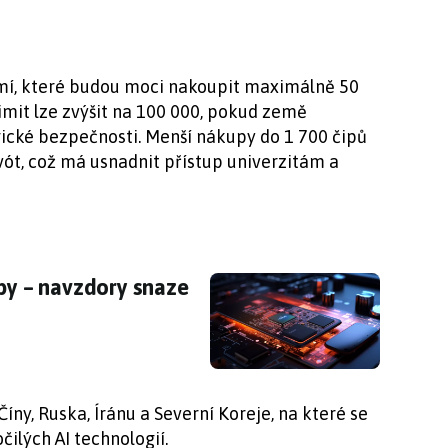
mí, které budou moci nakoupit maximálně 50
imit lze zvýšit na 100 000, pokud země
ické bezpečnosti. Menší nákupy do 1 700 čipů
ót, což má usnadnit přístup univerzitám a
čipy – navzdory snaze USA
ipy – navzdory snaze
íny, Ruska, Íránu a Severní Koreje, na které se
ilých AI technologií.