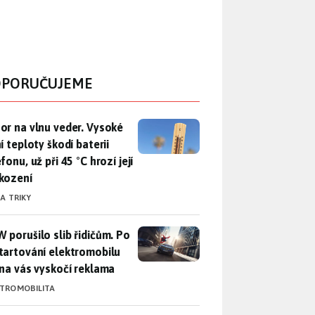
PORUČUJEME
r na vlnu veder. Vysoké letní teploty škodí baterii telefonu, už
or na vlnu veder. Vysoké
í teploty škodí baterii
fonu, už při 45 °C hrozí její
kození
 A TRIKY
 porušilo slib řidičům. Po nastartování elektromobilu iX3 na 
 porušilo slib řidičům. Po
tartování elektromobilu
 na vás vyskočí reklama
KTROMOBILITA