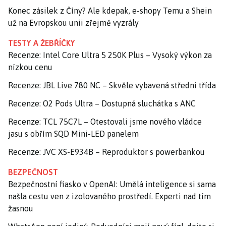
Konec zásilek z Číny? Ale kdepak, e-shopy Temu a Shein
už na Evropskou unii zřejmě vyzrály
TESTY A ŽEBŘÍČKY
Recenze: Intel Core Ultra 5 250K Plus – Vysoký výkon za
nízkou cenu
Recenze: JBL Live 780 NC – Skvěle vybavená střední třída
Recenze: O2 Pods Ultra – Dostupná sluchátka s ANC
Recenze: TCL 75C7L – Otestovali jsme nového vládce
jasu s obřím SQD Mini-LED panelem
Recenze: JVC XS-E934B – Reproduktor s powerbankou
BEZPEČNOST
Bezpečnostní fiasko v OpenAI: Umělá inteligence si sama
našla cestu ven z izolovaného prostředí. Experti nad tím
žasnou