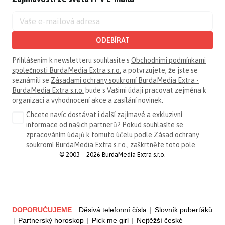
ODEBÍRAT
Přihlášením k newsletteru souhlasíte s
Obchodními podmínkami
společnosti BurdaMedia Extra s.r.o.
a potvrzujete, že jste se
seznámili se
Zásadami ochrany soukromí BurdaMedia Extra -
BurdaMedia Extra s.r.o.
bude s Vašimi údaji pracovat zejména k
organizaci a vyhodnocení akce a zasílání novinek.
Chcete navíc dostávat i další zajímavé a exkluzivní
informace od našich partnerů? Pokud souhlasíte se
zpracováním údajů k tomuto účelu podle
Zásad ochrany
soukromí BurdaMedia Extra s.r.o.
, zaškrtněte toto pole.
© 2003—2026 BurdaMedia Extra s.r.o.
DOPORUČUJEME
Děsivá telefonní čísla
|
Slovník puberťáků
|
Partnerský horoskop
|
Pick me girl
|
Nejtěžší české