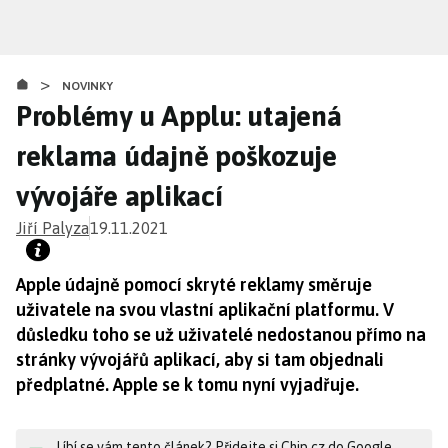
Přejít
k
hlavnímu
>
obsahu
NOVINKY
Problémy u Applu: utajená
reklama údajně poškozuje
vývojáře aplikací
Jiří Palyza
19.11.2021
Apple údajně pomocí skryté reklamy směruje
uživatele na svou vlastní aplikační platformu. V
důsledku toho se už uživatelé nedostanou přímo na
stránky vývojářů aplikací, aby si tam objednali
předplatné. Apple se k tomu nyní vyjadřuje.
Líbí se vám tento článek? Přidejte si Chip.cz do Google