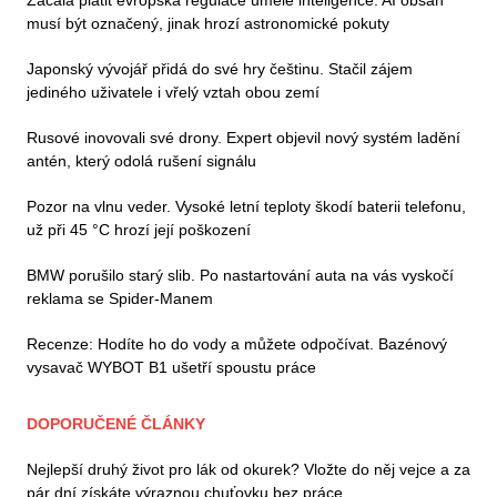
musí být označený, jinak hrozí astronomické pokuty
Japonský vývojář přidá do své hry češtinu. Stačil zájem
jediného uživatele i vřelý vztah obou zemí
Rusové inovovali své drony. Expert objevil nový systém ladění
antén, který odolá rušení signálu
Pozor na vlnu veder. Vysoké letní teploty škodí baterii telefonu,
už při 45 °C hrozí její poškození
BMW porušilo starý slib. Po nastartování auta na vás vyskočí
reklama se Spider-Manem
Recenze: Hodíte ho do vody a můžete odpočívat. Bazénový
vysavač WYBOT B1 ušetří spoustu práce
DOPORUČENÉ ČLÁNKY
Nejlepší druhý život pro lák od okurek? Vložte do něj vejce a za
pár dní získáte výraznou chuťovku bez práce