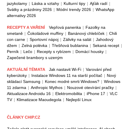
jazykolamy
|
Láska a vztahy
|
Kulturní tipy
|
Ajťák radí
|
Svátky a prázdniny 2026
|
Módní trendy 2026
|
WhatsApp
alternativy 2026
RECEPTY A VAŘENÍ
Vepřová panenka
|
Fazolky na
smetaně
|
Čokoládové muffiny
|
Banánový chlebíček
|
Chili
con carne
|
Sportovní nápoj
|
Zálivky na salát
|
Jahodový
džem
|
Zelná polévka
|
Třešňová bublanina
|
Sekaná recept
|
Perník
|
Lečo
|
Recepty s rybízem
|
Domácí housky
|
Zapečené brambory s uzeným
AKTUÁLNÍ TÉMATA
Jak nastavit Wi-Fi
|
Varování před
kyberútoky
|
Instalace Windows 11 na starší počítač
|
Nový
skládací Samsung
|
Konec modré smrti Windows?
|
Windows
11 zdarma
|
Anthropic Mythos
|
Nouzové otevírání pračky
|
Aktualizace Androidu 16
|
Elektromobilita
|
iPhone 17
|
VLC
TV
|
Klimatizace Maoudegola
|
Nejlepší Linux
ČLÁNKY CHIP.CZ
Začala platit evropská regulace umělé inteligence. AI obsah