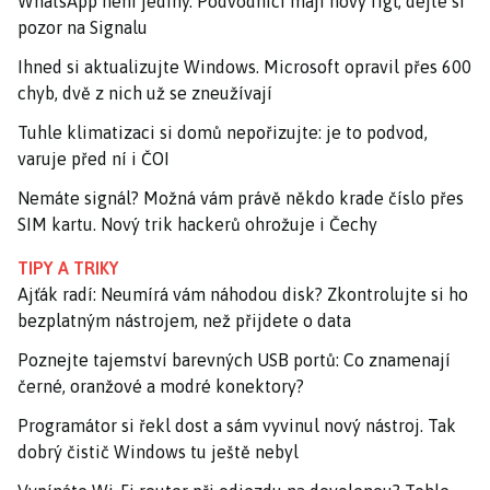
WhatsApp není jediný. Podvodníci mají nový fígl, dejte si
pozor na Signalu
Ihned si aktualizujte Windows. Microsoft opravil přes 600
chyb, dvě z nich už se zneužívají
Tuhle klimatizaci si domů nepořizujte: je to podvod,
varuje před ní i ČOI
Nemáte signál? Možná vám právě někdo krade číslo přes
SIM kartu. Nový trik hackerů ohrožuje i Čechy
TIPY A TRIKY
Ajťák radí: Neumírá vám náhodou disk? Zkontrolujte si ho
bezplatným nástrojem, než přijdete o data
Poznejte tajemství barevných USB portů: Co znamenají
černé, oranžové a modré konektory?
Programátor si řekl dost a sám vyvinul nový nástroj. Tak
dobrý čistič Windows tu ještě nebyl