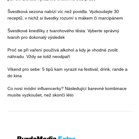
Švestková sezona nabízí víc než povidla. Vyzkoušejte 30
receptů, v nichž si švestky rozumí s mákem či marcipánem
Švestkové knedlíky z tvarohového těsta: Vyberte správný
tvaroh pro dokonalý výsledek
Proč se při vaření používá alkohol a kdy je vhodné zvolit
náhradu. Vždy se totiž neodpaří
Víkend pro sebe: 5 tipů kam vyrazit na festival, drink, rande a
do kina
Co nosí módní influencerky? Následující barevné kombinace
musíte vyzkoušet, než skončí léto