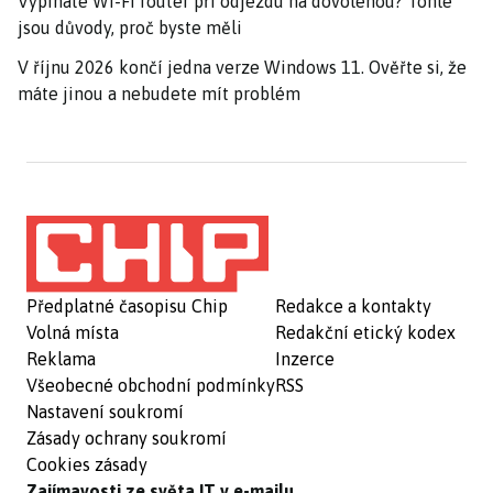
Vypínáte Wi-Fi router při odjezdu na dovolenou? Tohle
jsou důvody, proč byste měli
V říjnu 2026 končí jedna verze Windows 11. Ověřte si, že
máte jinou a nebudete mít problém
Předplatné časopisu Chip
Redakce a kontakty
Volná místa
Redakční etický kodex
Reklama
Inzerce
Všeobecné obchodní podmínky
RSS
Nastavení soukromí
Zásady ochrany soukromí
Cookies zásady
Zajímavosti ze světa IT v e-mailu