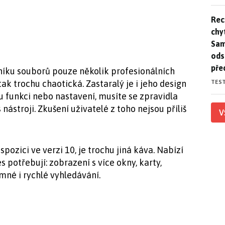
Rec
Rec
chy
Sam
ods
pře
íku souborů pouze několik profesionálních
TES
tak trochu chaotická. Zastaralý je i jeho design
 funkci nebo nastavení, musíte se zpravidla
nástroji. Zkušení uživatelé z toho nejsou příliš
V
pozici ve verzi 10, je trochu jiná káva. Nabízí
 potřebují: zobrazení s více okny, karty,
né i rychlé vyhledávání.