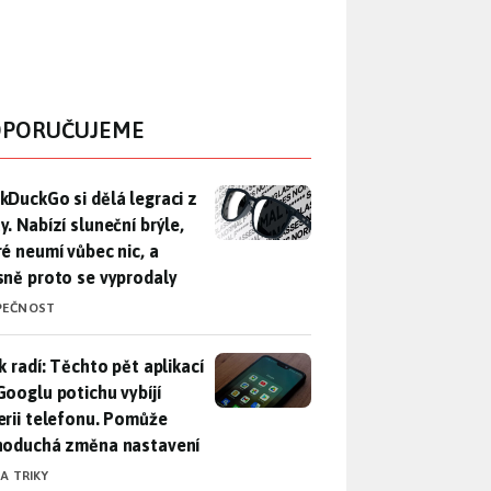
PORUČUJEME
DuckGo si dělá legraci z Mety. Nabízí sluneční brýle, které n
kDuckGo si dělá legraci z
. Nabízí sluneční brýle,
ré neumí vůbec nic, a
sně proto se vyprodaly
PEČNOST
ák radí: Těchto pět aplikací od Googlu potichu vybíjí baterii
k radí: Těchto pět aplikací
Googlu potichu vybíjí
erii telefonu. Pomůže
noduchá změna nastavení
 A TRIKY