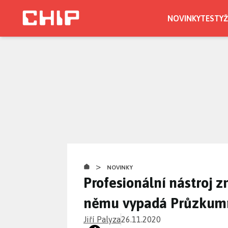
Přejít
k
NOVINKY
TESTY
Ž
hlavnímu
obsahu
>
NOVINKY
Profesionální nástroj z
němu vypadá Průzkumn
Jiří Palyza
26.11.2020