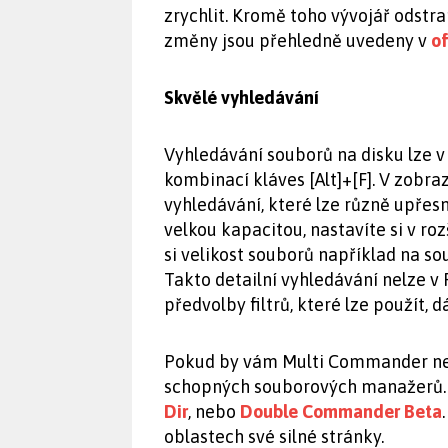
zrychlit. Kromě toho vývojář odstr
změny jsou přehledně uvedeny v
o
Skvělé vyhledávání
Vyhledávání souborů na disku lze
kombinací kláves [Alt]+[F]. V zob
vyhledávání, které lze různě upřes
velkou kapacitou, nastavíte si v ro
si velikost souborů například na s
Takto detailní vyhledávání nelze 
předvolby filtrů, které lze použít, d
Pokud by vám Multi Commander nepad
schopných souborových manažerů. 
Dir
, nebo
Double Commander Beta
oblastech své silné stránky.