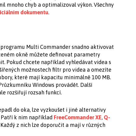
anil mnoho chyb a optimalizoval výkon. Všechny
ficiálním dokumentu
.
 v programu Multi Commander snadno aktivovat
razeném okně můžete definovat parametry
nit. Pokud chcete například vyhledávat videa s
zšířených možnostech filtr pro videa a omezíte
oubory, které mají kapacitu minimálně 100 MB.
v Průzkumníku Windows provádět. Další
ále rozšiřují rozsah funkcí.
l do oka, lze vyzkoušet i jiné alternativy
Patří k nim například
FreeCommander XE
,
Q-
. Každý z nich lze doporučit a mají v různých