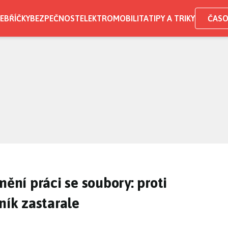
EBŘÍČKY
BEZPEČNOST
ELEKTROMOBILITA
TIPY A TRIKY
ČASO
mění práci se soubory: proti
ík zastarale