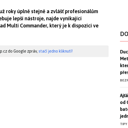
ž roky úplně stejně a zvlášť profesionálům
uje lepší nástroje, najde vynikající
lad Multi Commander, který je k dispozici ve
DO
Duck
hip.cz do Google zpráv,
stačí jedno kliknutí!
Duc
Mety
kte
pře
BEZ
Ajť
Ajťá
od 
bat
jed
TIPY