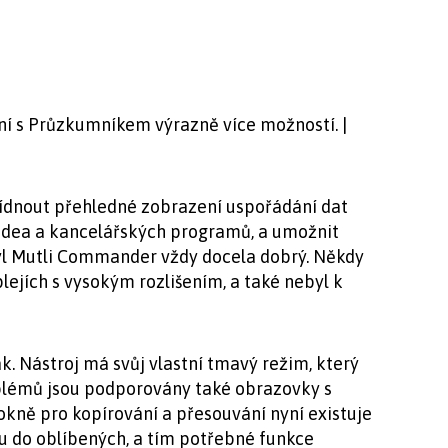
í s Průzkumníkem výrazně více možností. |
ídnout přehledné zobrazení uspořádání dat
videa a kancelářských programů, a umožnit
yl Mutli Commander vždy docela dobrý. Někdy
ejích s vysokým rozlišením, a také nebyl k
ak. Nástroj má svůj vlastní tmavý režim, který
oblémů jsou podporovány také obrazovky s
kně pro kopírování a přesouvání nyní existuje
u do oblíbených, a tím potřebné funkce