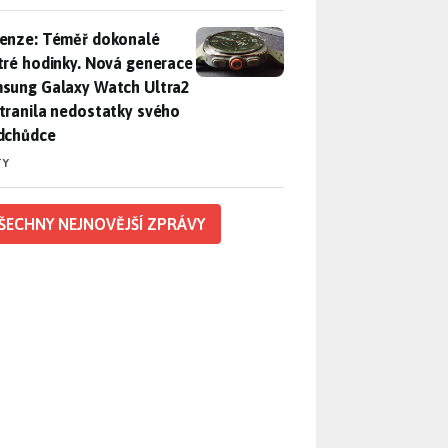
enze: Téměř dokonalé chytré hodinky. Nová generace Samsung
enze: Téměř dokonalé
tré hodinky. Nová generace
sung Galaxy Watch Ultra2
tranila nedostatky svého
dchůdce
TY
ŠECHNY NEJNOVĚJŠÍ ZPRÁVY