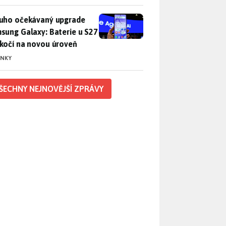
uho očekávaný upgrade Samsung Galaxy: Baterie u S27 poskočí
uho očekávaný upgrade
sung Galaxy: Baterie u S27
kočí na novou úroveň
INKY
ŠECHNY NEJNOVĚJŠÍ ZPRÁVY