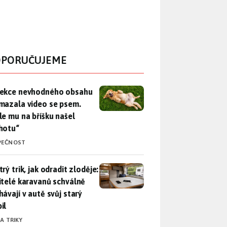
PORUČUJEME
ekce nevhodného obsahu rozmazala video se psem. Apple mu n
ekce nevhodného obsahu
mazala video se psem.
le mu na bříšku našel
hotu“
PEČNOST
rý trik, jak odradit zloděje: Majitelé karavanů schválně necháv
rý trik, jak odradit zloděje:
itelé karavanů schválně
hávají v autě svůj starý
il
 A TRIKY