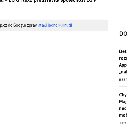
hip.cz do Google zpráv,
stačí jedno kliknutí!
DO
Det
Det
roz
App
„na
BEZ
Chyt
Chyt
Maj
nec
mob
TIPY