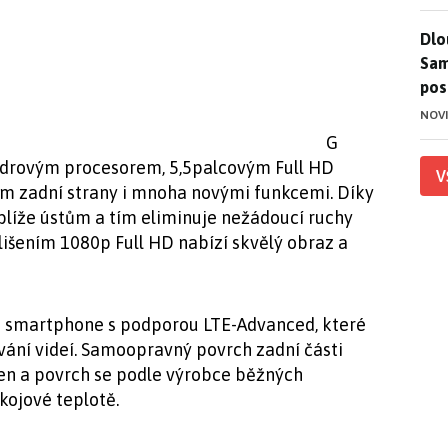
Dlo
Dlo
Sam
pos
NOV
G
ádrovým procesorem, 5,5palcovým Full HD
V
 zadní strany i mnoha novými funkcemi. Díky
líže ústům a tím eliminuje nežádoucí ruchy
zlišením 1080p Full HD nabízí skvělý obraz a
LG smartphone s podporou LTE-Advanced, které
rávání videí. Samoopravný povrch zadní části
šen a povrch se podle výrobce běžných
kojové teplotě.