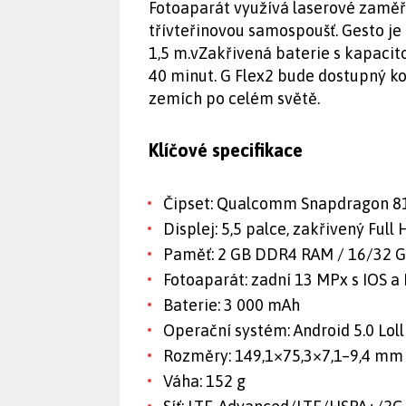
Fotoaparát využívá laserové zaměřo
třívteřinovou samospoušť. Gesto je
1,5 m.vZakřivená baterie s kapaci
40 minut. G Flex2 bude dostupný ko
zemích po celém světě.
Klíčové specifikace
Čipset: Qualcomm Snapdragon 81
Displej: 5,5 palce, zakřivený Ful
Paměť: 2 GB DDR4 RAM / 16/32 G
Fotoaparát: zadní 13 MPx s IOS a 
Baterie: 3 000 mAh
Operační systém: Android 5.0 Lol
Rozměry: 149,1×75,3×7,1–9,4 mm
Váha: 152 g