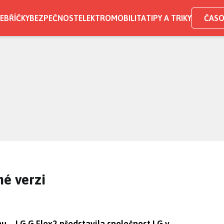
EBŘÍČKY
BEZPEČNOST
ELEKTROMOBILITA
TIPY A TRIKY
ČASO
hé verzi
 – LG G Flex2 představila společnost LG v