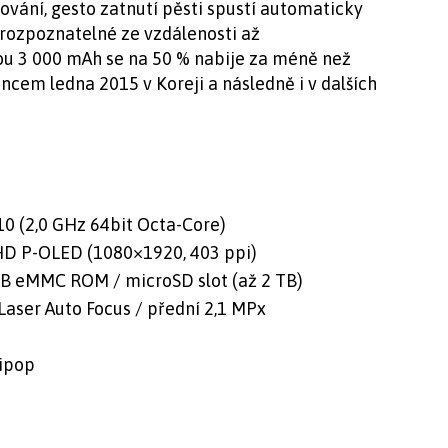
vání, gesto zatnutí pěsti spustí automaticky
 rozpoznatelné ze vzdálenosti až
tou 3 000 mAh se na 50 % nabije za méně než
ncem ledna 2015 v Koreji a následně i v dalších
0 (2,0 GHz 64bit Octa-Core)
l HD P-OLED (1080×1920, 403 ppi)
B eMMC ROM / microSD slot (až 2 TB)
Laser Auto Focus / přední 2,1 MPx
lipop