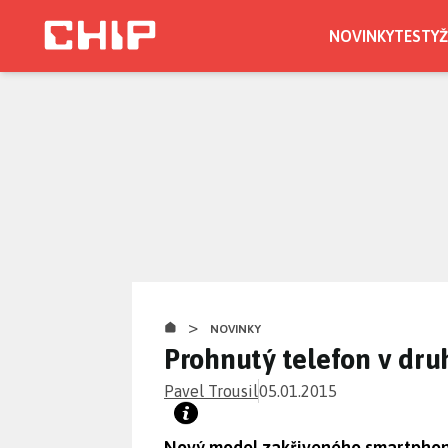
Přejít
k
NOVINKY
TESTY
Ž
hlavnímu
obsahu
>
NOVINKY
Prohnutý telefon v dru
Pavel Trousil
05.01.2015
Nový model zakřiveného smartphonu