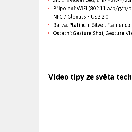
Síť: LTE-Advanced/LTE/HSPA+/2G
Připojení: WiFi (802.11 a/b/g/n/a
NFC / Glonass / USB 2.0
Barva: Platinum Silver, Flamenco
Ostatní: Gesture Shot, Gesture Vi
Video tipy ze světa tec