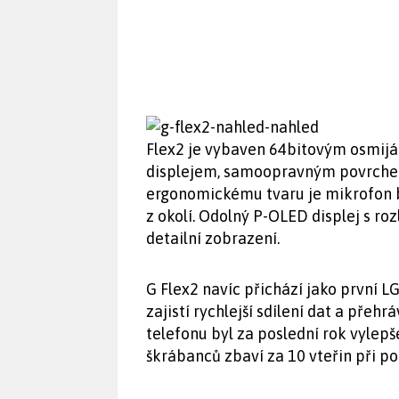
Flex2 je vybaven 64bitovým osmij
displejem, samoopravným povrchem
ergonomickému tvaru je mikrofon b
z okolí. Odolný P-OLED displej s ro
detailní zobrazení.
G Flex2 navíc přichází jako první 
zajistí rychlejší sdílení dat a přeh
telefonu byl za poslední rok vylep
škrábanců zbaví za 10 vteřin při po