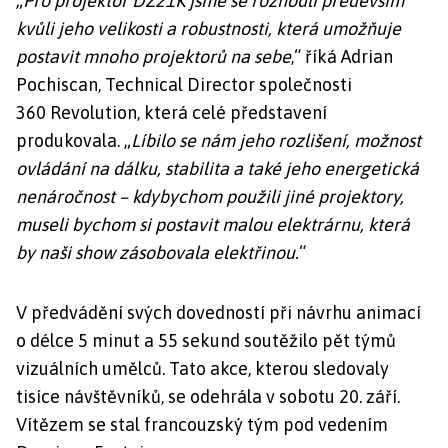
„
Pro projektor DZ21K jsme se rozhodli především
kvůli jeho velikosti a robustnosti, která umožňuje
postavit mnoho projektorů na sebe
,“ říká Adrian
Pochiscan, Technical Director společnosti
360 Revolution, která celé představení
produkovala. „
Líbilo se nám jeho rozlišení, možnost
ovládání na dálku, stabilita a také jeho energetická
nenáročnost – kdybychom použili jiné projektory,
museli bychom si postavit malou elektrárnu, která
by naši show zásobovala elektřinou.
“
V předvádění svých dovedností při návrhu animací
o délce 5 minut a 55 sekund soutěžilo pět týmů
vizuálních umělců. Tato akce, kterou sledovaly
tisíce návštěvníků, se odehrála v sobotu 20. září.
Vítězem se stal francouzský tým pod vedením