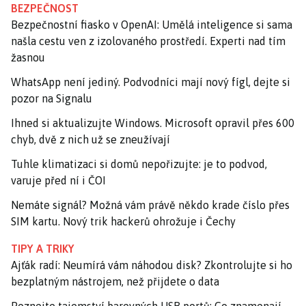
BEZPEČNOST
Bezpečnostní fiasko v OpenAI: Umělá inteligence si sama
našla cestu ven z izolovaného prostředí. Experti nad tím
žasnou
WhatsApp není jediný. Podvodníci mají nový fígl, dejte si
pozor na Signalu
Ihned si aktualizujte Windows. Microsoft opravil přes 600
chyb, dvě z nich už se zneužívají
Tuhle klimatizaci si domů nepořizujte: je to podvod,
varuje před ní i ČOI
Nemáte signál? Možná vám právě někdo krade číslo přes
SIM kartu. Nový trik hackerů ohrožuje i Čechy
TIPY A TRIKY
Ajťák radí: Neumírá vám náhodou disk? Zkontrolujte si ho
bezplatným nástrojem, než přijdete o data
Poznejte tajemství barevných USB portů: Co znamenají