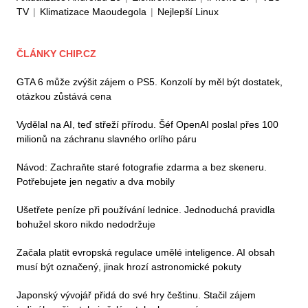
TV
|
Klimatizace Maoudegola
|
Nejlepší Linux
ČLÁNKY CHIP.CZ
GTA 6 může zvýšit zájem o PS5. Konzolí by měl být dostatek,
otázkou zůstává cena
Vydělal na AI, teď střeží přírodu. Šéf OpenAI poslal přes 100
milionů na záchranu slavného orlího páru
Návod: Zachraňte staré fotografie zdarma a bez skeneru.
Potřebujete jen negativ a dva mobily
Ušetřete peníze při používání lednice. Jednoduchá pravidla
bohužel skoro nikdo nedodržuje
Začala platit evropská regulace umělé inteligence. AI obsah
musí být označený, jinak hrozí astronomické pokuty
Japonský vývojář přidá do své hry češtinu. Stačil zájem