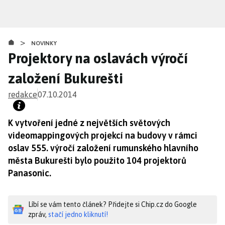
Přejít
k
hlavnímu
>
obsahu
NOVINKY
Projektory na oslavách výročí
založení Bukurešti
redakce
07.10.2014
K vytvoření jedné z největších světových
videomappingových projekcí na budovy v rámci
oslav 555. výročí založení rumunského hlavního
města Bukurešti bylo použito 104 projektorů
Panasonic.
Líbí se vám tento článek? Přidejte si Chip.cz do Google
zpráv,
stačí jedno kliknutí!