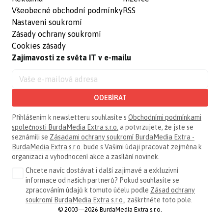
Všeobecné obchodní podmínky
RSS
Nastavení soukromí
Zásady ochrany soukromí
Cookies zásady
Zajímavosti ze světa IT v e-mailu
ODEBÍRAT
Přihlášením k newsletteru souhlasíte s
Obchodními podmínkami
společnosti BurdaMedia Extra s.r.o.
a potvrzujete, že jste se
seznámili se
Zásadami ochrany soukromí BurdaMedia Extra -
BurdaMedia Extra s.r.o.
bude s Vašimi údaji pracovat zejména k
organizaci a vyhodnocení akce a zasílání novinek.
Chcete navíc dostávat i další zajímavé a exkluzivní
informace od našich partnerů? Pokud souhlasíte se
zpracováním údajů k tomuto účelu podle
Zásad ochrany
soukromí BurdaMedia Extra s.r.o.
, zaškrtněte toto pole.
© 2003—2026 BurdaMedia Extra s.r.o.