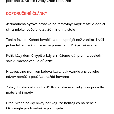
jediného uživatele i vřelý vztah obou zemí
DOPORUČENÉ ČLÁNKY
Jednoduchá sýrová omáčka na těstoviny: Když máte v lednici
sýr a mléko, večeře je za 20 minut na stole
Tonka fazole: Koření levnější a dostupnější než vanilka. Kvůli
jedné látce má kontroverzní pověst a v USA je zakázané
Kolik kávy denně vypít a kdy si můžeme dát první a poslední
šálek: Načasování je důležité
Frappuccino není jen ledová káva. Jak vzniklo a proč jeho
název nemůže používat každá kavárna
Zakrýt bříško nebo odhalit? Kodaňské maminky boří pravidla
mateřství i módy
Proč Skandinávky nikdy neříkají, že nemají co na sebe?
Okopírujte jejich šatník a pochopíte...