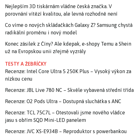
Nejlepším 3D tiskárnám vládne česká značka. V
porovnání vítězí kvalitou, ale levná rozhodně není
Co víme o nových skládačkách Galaxy Z? Samsung chystá
radikální proměnu i nový model
Konec zásilek z Číny? Ale kdepak, e-shopy Temu a Shein
už na Evropskou unii zřejmě vyzrály
TESTY A ŽEBŘÍČKY
Recenze: Intel Core Ultra 5 250K Plus – Vysoký výkon za
nízkou cenu
Recenze: JBL Live 780 NC – Skvěle vybavená střední třída
Recenze: O2 Pods Ultra – Dostupná sluchátka s ANC
Recenze: TCL 75C7L – Otestovali jsme nového vládce
jasu s obřím SQD Mini-LED panelem
Recenze: JVC XS-E934B – Reproduktor s powerbankou