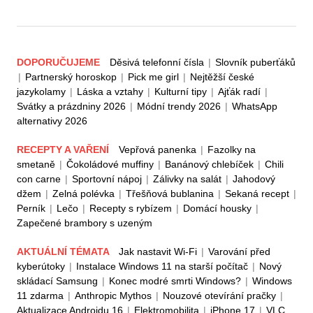
DOPORUČUJEME
Děsivá telefonní čísla
|
Slovník puberťáků
|
Partnerský horoskop
|
Pick me girl
|
Nejtěžší české
jazykolamy
|
Láska a vztahy
|
Kulturní tipy
|
Ajťák radí
|
Svátky a prázdniny 2026
|
Módní trendy 2026
|
WhatsApp
alternativy 2026
RECEPTY A VAŘENÍ
Vepřová panenka
|
Fazolky na
smetaně
|
Čokoládové muffiny
|
Banánový chlebíček
|
Chili
con carne
|
Sportovní nápoj
|
Zálivky na salát
|
Jahodový
džem
|
Zelná polévka
|
Třešňová bublanina
|
Sekaná recept
|
Perník
|
Lečo
|
Recepty s rybízem
|
Domácí housky
|
Zapečené brambory s uzeným
AKTUÁLNÍ TÉMATA
Jak nastavit Wi-Fi
|
Varování před
kyberútoky
|
Instalace Windows 11 na starší počítač
|
Nový
skládací Samsung
|
Konec modré smrti Windows?
|
Windows
11 zdarma
|
Anthropic Mythos
|
Nouzové otevírání pračky
|
Aktualizace Androidu 16
|
Elektromobilita
|
iPhone 17
|
VLC