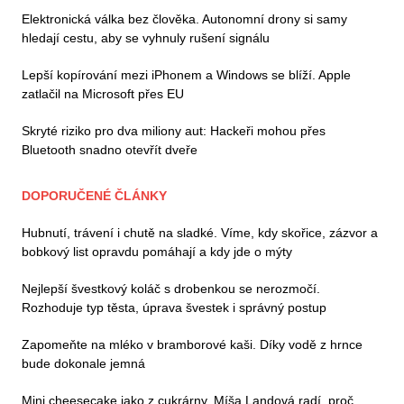
Elektronická válka bez člověka. Autonomní drony si samy
hledají cestu, aby se vyhnuly rušení signálu
Lepší kopírování mezi iPhonem a Windows se blíží. Apple
zatlačil na Microsoft přes EU
Skryté riziko pro dva miliony aut: Hackeři mohou přes
Bluetooth snadno otevřít dveře
DOPORUČENÉ ČLÁNKY
Hubnutí, trávení i chutě na sladké. Víme, kdy skořice, zázvor a
bobkový list opravdu pomáhají a kdy jde o mýty
Nejlepší švestkový koláč s drobenkou se nerozmočí.
Rozhoduje typ těsta, úprava švestek i správný postup
Zapomeňte na mléko v bramborové kaši. Díky vodě z hrnce
bude dokonale jemná
Mini cheesecake jako z cukrárny. Míša Landová radí, proč