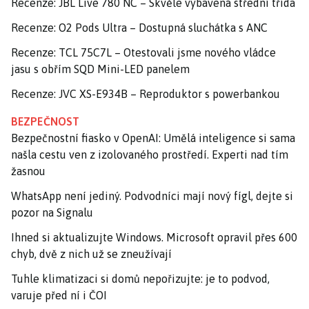
Recenze: JBL Live 780 NC – Skvěle vybavená střední třída
Recenze: O2 Pods Ultra – Dostupná sluchátka s ANC
Recenze: TCL 75C7L – Otestovali jsme nového vládce
jasu s obřím SQD Mini-LED panelem
Recenze: JVC XS-E934B – Reproduktor s powerbankou
BEZPEČNOST
Bezpečnostní fiasko v OpenAI: Umělá inteligence si sama
našla cestu ven z izolovaného prostředí. Experti nad tím
žasnou
WhatsApp není jediný. Podvodníci mají nový fígl, dejte si
pozor na Signalu
Ihned si aktualizujte Windows. Microsoft opravil přes 600
chyb, dvě z nich už se zneužívají
Tuhle klimatizaci si domů nepořizujte: je to podvod,
varuje před ní i ČOI