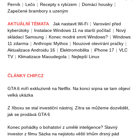
Perník
|
Lečo
|
Recepty s rybízem
|
Domácí housky
|
Zapečené brambory s uzeným
AKTUÁLNÍ TÉMATA
Jak nastavit Wi-Fi
|
Varování před
kyberútoky
|
Instalace Windows 11 na starší počítač
|
Nový
skládací Samsung
|
Konec modré smrti Windows?
|
Windows
11 zdarma
|
Anthropic Mythos
|
Nouzové otevírání pračky
|
Aktualizace Androidu 16
|
Elektromobilita
|
iPhone 17
|
VLC
TV
|
Klimatizace Maoudegola
|
Nejlepší Linux
ČLÁNKY CHIP.CZ
GTA 6 míří exkluzivně na Netflix. Na konci srpna se tam objeví
velká ukázka
Z Xboxu se stal investiční nástroj. Zítra se můžeme dozvědět,
jak se prodává GTA 6
Konec pohádky o bohatství z umělé inteligence? Slavný
investor z filmu Sázka na nejistotu věští trhům drsný pád