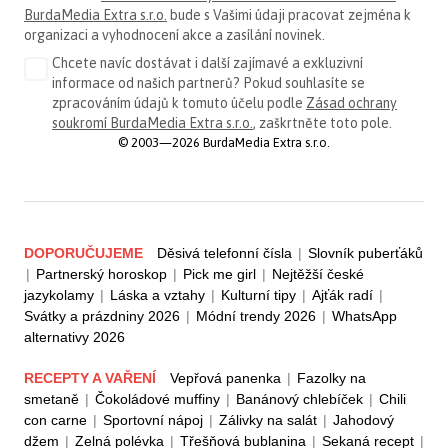
BurdaMedia Extra s.r.o.
bude s Vašimi údaji pracovat zejména k
organizaci a vyhodnocení akce a zasílání novinek.
Chcete navíc dostávat i další zajímavé a exkluzivní
informace od našich partnerů? Pokud souhlasíte se
zpracováním údajů k tomuto účelu podle
Zásad ochrany
soukromí BurdaMedia Extra s.r.o.
, zaškrtněte toto pole.
© 2003—2026 BurdaMedia Extra s.r.o.
DOPORUČUJEME
Děsivá telefonní čísla
|
Slovník puberťáků
|
Partnerský horoskop
|
Pick me girl
|
Nejtěžší české
jazykolamy
|
Láska a vztahy
|
Kulturní tipy
|
Ajťák radí
|
Svátky a prázdniny 2026
|
Módní trendy 2026
|
WhatsApp
alternativy 2026
RECEPTY A VAŘENÍ
Vepřová panenka
|
Fazolky na
smetaně
|
Čokoládové muffiny
|
Banánový chlebíček
|
Chili
con carne
|
Sportovní nápoj
|
Zálivky na salát
|
Jahodový
džem
|
Zelná polévka
|
Třešňová bublanina
|
Sekaná recept
|