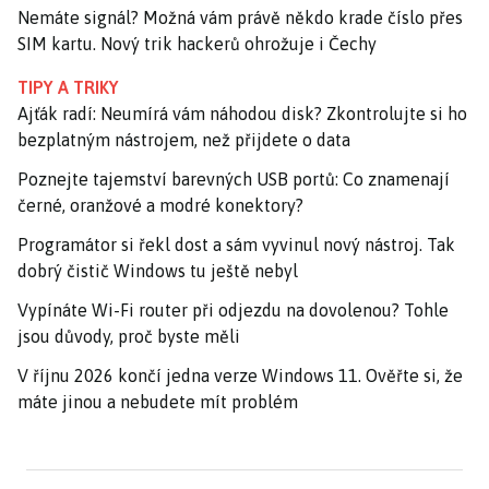
Nemáte signál? Možná vám právě někdo krade číslo přes
SIM kartu. Nový trik hackerů ohrožuje i Čechy
TIPY A TRIKY
Ajťák radí: Neumírá vám náhodou disk? Zkontrolujte si ho
bezplatným nástrojem, než přijdete o data
Poznejte tajemství barevných USB portů: Co znamenají
černé, oranžové a modré konektory?
Programátor si řekl dost a sám vyvinul nový nástroj. Tak
dobrý čistič Windows tu ještě nebyl
Vypínáte Wi-Fi router při odjezdu na dovolenou? Tohle
jsou důvody, proč byste měli
V říjnu 2026 končí jedna verze Windows 11. Ověřte si, že
máte jinou a nebudete mít problém