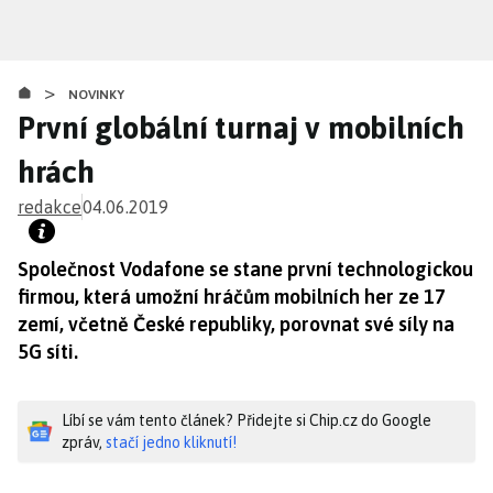
Přejít
k
hlavnímu
>
obsahu
NOVINKY
První globální turnaj v mobilních
hrách
redakce
04.06.2019
Společnost Vodafone se stane první technologickou
firmou, která umožní hráčům mobilních her ze 17
zemí, včetně České republiky, porovnat své síly na
5G síti.
Líbí se vám tento článek? Přidejte si Chip.cz do Google
zpráv,
stačí jedno kliknutí!