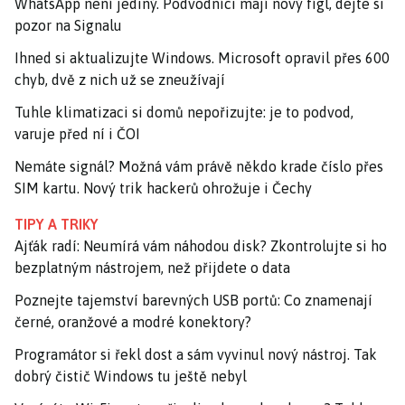
WhatsApp není jediný. Podvodníci mají nový fígl, dejte si
pozor na Signalu
Ihned si aktualizujte Windows. Microsoft opravil přes 600
chyb, dvě z nich už se zneužívají
Tuhle klimatizaci si domů nepořizujte: je to podvod,
varuje před ní i ČOI
Nemáte signál? Možná vám právě někdo krade číslo přes
SIM kartu. Nový trik hackerů ohrožuje i Čechy
TIPY A TRIKY
Ajťák radí: Neumírá vám náhodou disk? Zkontrolujte si ho
bezplatným nástrojem, než přijdete o data
Poznejte tajemství barevných USB portů: Co znamenají
černé, oranžové a modré konektory?
Programátor si řekl dost a sám vyvinul nový nástroj. Tak
dobrý čistič Windows tu ještě nebyl