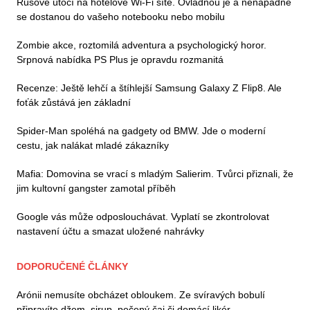
Rusové útočí na hotelové Wi-Fi sítě. Ovládnou je a nenápadně
se dostanou do vašeho notebooku nebo mobilu
Zombie akce, roztomilá adventura a psychologický horor.
Srpnová nabídka PS Plus je opravdu rozmanitá
Recenze: Ještě lehčí a štíhlejší Samsung Galaxy Z Flip8. Ale
foťák zůstává jen základní
Spider-Man spoléhá na gadgety od BMW. Jde o moderní
cestu, jak nalákat mladé zákazníky
Mafia: Domovina se vrací s mladým Salierim. Tvůrci přiznali, že
jim kultovní gangster zamotal příběh
Google vás může odposlouchávat. Vyplatí se zkontrolovat
nastavení účtu a smazat uložené nahrávky
DOPORUČENÉ ČLÁNKY
Arónii nemusíte obcházet obloukem. Ze svíravých bobulí
připravíte džem, sirup, pečený čaj či domácí likér