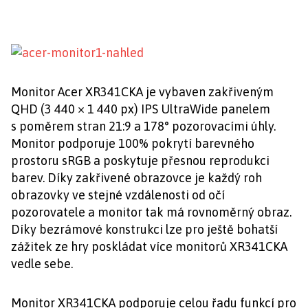
Monitor Acer XR341CKA je vybaven zakřiveným
QHD (3 440 × 1 440 px) IPS UltraWide panelem
s poměrem stran 21:9 a 178° pozorovacími úhly.
Monitor podporuje 100% pokrytí barevného
prostoru sRGB a poskytuje přesnou reprodukci
barev. Díky zakřivené obrazovce je každý roh
obrazovky ve stejné vzdálenosti od očí
pozorovatele a monitor tak má rovnoměrný obraz.
Díky bezrámové konstrukci lze pro ještě bohatší
zážitek ze hry poskládat více monitorů XR341CKA
vedle sebe.
Monitor XR341CKA podporuje celou řadu funkcí pro