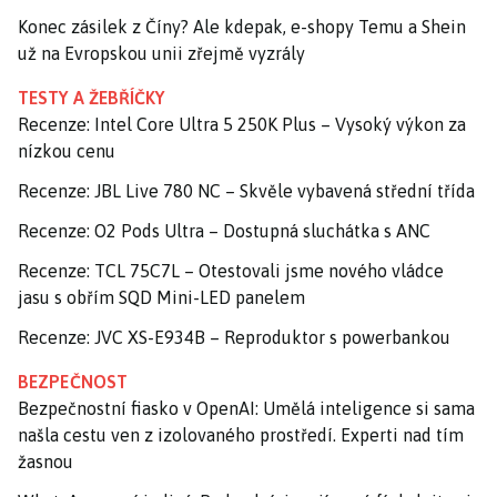
Konec zásilek z Číny? Ale kdepak, e-shopy Temu a Shein
už na Evropskou unii zřejmě vyzrály
TESTY A ŽEBŘÍČKY
Recenze: Intel Core Ultra 5 250K Plus – Vysoký výkon za
nízkou cenu
Recenze: JBL Live 780 NC – Skvěle vybavená střední třída
Recenze: O2 Pods Ultra – Dostupná sluchátka s ANC
Recenze: TCL 75C7L – Otestovali jsme nového vládce
jasu s obřím SQD Mini-LED panelem
Recenze: JVC XS-E934B – Reproduktor s powerbankou
BEZPEČNOST
Bezpečnostní fiasko v OpenAI: Umělá inteligence si sama
našla cestu ven z izolovaného prostředí. Experti nad tím
žasnou