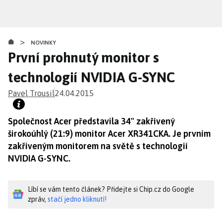
Přejít
k
hlavnímu
>
obsahu
NOVINKY
První prohnutý monitor s
technologií NVIDIA G-SYNC
Pavel Trousil
24.04.2015
Společnost Acer představila 34" zakřivený
širokoúhlý (21:9) monitor Acer XR341CKA. Je prvním
zakřiveným monitorem na světě s technologií
NVIDIA G-SYNC.
Líbí se vám tento článek? Přidejte si Chip.cz do Google
zpráv,
stačí jedno kliknutí!