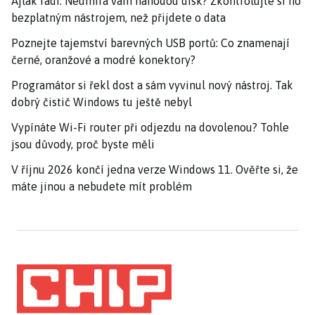
Ajťák radí: Neumírá vám náhodou disk? Zkontrolujte si ho
bezplatným nástrojem, než přijdete o data
Poznejte tajemství barevných USB portů: Co znamenají
černé, oranžové a modré konektory?
Programátor si řekl dost a sám vyvinul nový nástroj. Tak
dobrý čistič Windows tu ještě nebyl
Vypínáte Wi-Fi router při odjezdu na dovolenou? Tohle
jsou důvody, proč byste měli
V říjnu 2026 končí jedna verze Windows 11. Ověřte si, že
máte jinou a nebudete mít problém