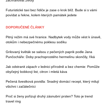
zachraňovat životy
Futuristické taxi bez řidiče je zase o krok blíž. Bude si s vámi
povídat a řekne, kolem kterých památek jedete
DOPORUČENÉ ČLÁNKY
Pitný režim má své hranice. Nadbytek vody může vést k únavě,
otokům i nebezpečnému poklesu sodíku
Grilovaný květák se salsou z pečených paprik podle Jana
Punčocháře: Doby prachsprostého hermelínu skončily, říká
Jak odstranit zápach v lednici přírodně a bez chemie: Pomůže
obyčejný bobkový list, citron i mletá káva
Pečená švestková povidla: Snadný domácí recept, který milují
všichni i začátečníci
Proč si ženy pořizují druhý zásnubní prsten? Toto je trend
travel ring