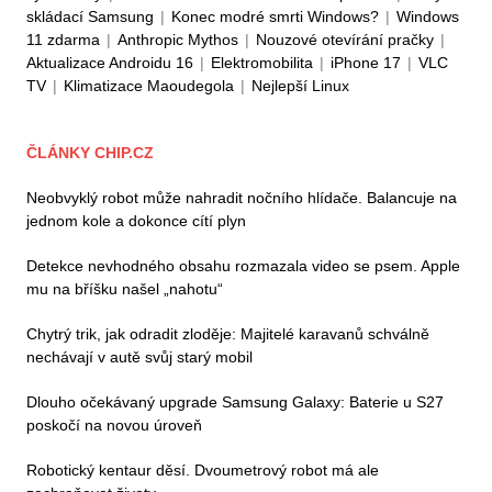
skládací Samsung
|
Konec modré smrti Windows?
|
Windows
11 zdarma
|
Anthropic Mythos
|
Nouzové otevírání pračky
|
Aktualizace Androidu 16
|
Elektromobilita
|
iPhone 17
|
VLC
TV
|
Klimatizace Maoudegola
|
Nejlepší Linux
ČLÁNKY CHIP.CZ
Neobvyklý robot může nahradit nočního hlídače. Balancuje na
jednom kole a dokonce cítí plyn
Detekce nevhodného obsahu rozmazala video se psem. Apple
mu na bříšku našel „nahotu“
Chytrý trik, jak odradit zloděje: Majitelé karavanů schválně
nechávají v autě svůj starý mobil
Dlouho očekávaný upgrade Samsung Galaxy: Baterie u S27
poskočí na novou úroveň
Robotický kentaur děsí. Dvoumetrový robot má ale