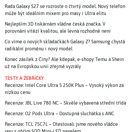
Řada Galaxy S27 se rozroste o čtvrtý model. Nový telefon
může být ideálním mixem pro masy i Ultra elitu
Nejlepším 3D tiskárnám vládne česká značka. V
porovnání vítězí kvalitou, ale levná rozhodně není
Co víme o nových skládačkách Galaxy Z? Samsung chystá
radikální proměnu i nový model
Konec zásilek z Číny? Ale kdepak, e-shopy Temu a Shein
už na Evropskou unii zřejmě vyzrály
TESTY A ŽEBŘÍČKY
Recenze: Intel Core Ultra 5 250K Plus – Vysoký výkon za
nízkou cenu
Recenze: JBL Live 780 NC – Skvěle vybavená střední třída
Recenze: O2 Pods Ultra – Dostupná sluchátka s ANC
Recenze: TCL 75C7L – Otestovali jsme nového vládce
jasu s obřím SQD Mini-LED panelem