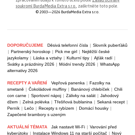
soukromí BurdaMedia Extra s.r.o.
, zaškrtněte toto pole.
© 2003—2026 BurdaMedia Extra s.r.o.
DOPORUČUJEME
Děsivá telefonní čísla
|
Slovník puberťáků
|
Partnerský horoskop
|
Pick me girl
|
Nejtěžší české
jazykolamy
|
Láska a vztahy
|
Kulturní tipy
|
Ajťák radí
|
Svátky a prázdniny 2026
|
Módní trendy 2026
|
WhatsApp
alternativy 2026
RECEPTY A VAŘENÍ
Vepřová panenka
|
Fazolky na
smetaně
|
Čokoládové muffiny
|
Banánový chlebíček
|
Chili
con carne
|
Sportovní nápoj
|
Zálivky na salát
|
Jahodový
džem
|
Zelná polévka
|
Třešňová bublanina
|
Sekaná recept
|
Perník
|
Lečo
|
Recepty s rybízem
|
Domácí housky
|
Zapečené brambory s uzeným
AKTUÁLNÍ TÉMATA
Jak nastavit Wi-Fi
|
Varování před
kyberútoky
|
Instalace Windows 11 na starší počítač
|
Nový