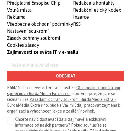
Předplatné časopisu Chip
Redakce a kontakty
Volná místa
Redakční etický kodex
Reklama
Inzerce
Všeobecné obchodní podmínky
RSS
Nastavení soukromí
Zásady ochrany soukromí
Cookies zásady
Zajímavosti ze světa IT v e-mailu
ODEBÍRAT
Přihlášením k newsletteru souhlasíte s
Obchodními podmínkami
společnosti BurdaMedia Extra s.r.o.
a potvrzujete, že jste se
seznámili se
Zásadami ochrany soukromí BurdaMedia Extra -
BurdaMedia Extra s.r.o.
bude s Vašimi údaji pracovat zejména k
organizaci a vyhodnocení akce a zasílání novinek.
Chcete navíc dostávat i další zajímavé a exkluzivní
informace od našich partnerů? Pokud souhlasíte se
zpracováním údajů k tomuto účelu podle
Zásad ochrany