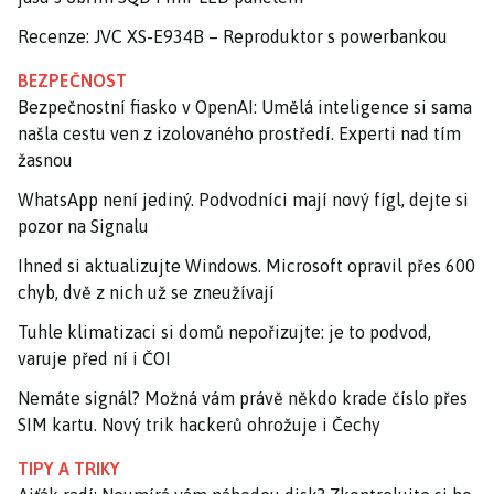
Recenze: JVC XS-E934B – Reproduktor s powerbankou
BEZPEČNOST
Bezpečnostní fiasko v OpenAI: Umělá inteligence si sama
našla cestu ven z izolovaného prostředí. Experti nad tím
žasnou
WhatsApp není jediný. Podvodníci mají nový fígl, dejte si
pozor na Signalu
Ihned si aktualizujte Windows. Microsoft opravil přes 600
chyb, dvě z nich už se zneužívají
Tuhle klimatizaci si domů nepořizujte: je to podvod,
varuje před ní i ČOI
Nemáte signál? Možná vám právě někdo krade číslo přes
SIM kartu. Nový trik hackerů ohrožuje i Čechy
TIPY A TRIKY