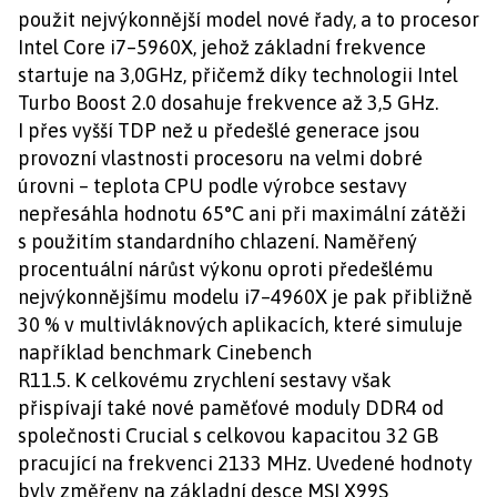
použit nejvýkonnější model nové řady, a to procesor
Intel Core i7–5960X, jehož základní frekvence
startuje na 3,0GHz, přičemž díky technologii Intel
Turbo Boost 2.0 dosahuje frekvence až 3,5 GHz.
I přes vyšší TDP než u předešlé generace jsou
provozní vlastnosti procesoru na velmi dobré
úrovni – teplota CPU podle výrobce sestavy
nepřesáhla hodnotu 65°C ani při maximální zátěži
s použitím standardního chlazení. Naměřený
procentuální nárůst výkonu oproti předešlému
nejvýkonnějšímu modelu i7–4960X je pak přibližně
30 % v multivláknových aplikacích, které simuluje
například benchmark Cinebench
R11.5. K celkovému zrychlení sestavy však
přispívají také nové paměťové moduly DDR4 od
společnosti Crucial s celkovou kapacitou 32 GB
pracující na frekvenci 2133 MHz. Uvedené hodnoty
byly změřeny na základní desce MSI X99S