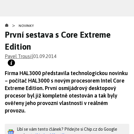
Přejít
k
hlavnímu
>
obsahu
NOVINKY
První sestava s Core Extreme
Edition
Pavel Trousil
01.09.2014
Firma HAL3000 představila technologickou novinku
– počítač HAL3000 s novým procesorem Intel Core
Extreme Edition. První osmijádrový desktopový
procesor byl již kompletně otestován a tak byly
ověřeny jeho provozní vlastnosti v reálném
provozu.
Líbí se vám tento článek? Přidejte si Chip.cz do Google