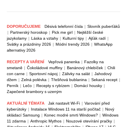
DOPORUČUJEME
Děsivá telefonní čísla
|
Slovník puberťáků
|
Partnerský horoskop
|
Pick me girl
|
Nejtěžší české
jazykolamy
|
Láska a vztahy
|
Kulturní tipy
|
Ajťák radí
|
Svátky a prázdniny 2026
|
Módní trendy 2026
|
WhatsApp
alternativy 2026
RECEPTY A VAŘENÍ
Vepřová panenka
|
Fazolky na
smetaně
|
Čokoládové muffiny
|
Banánový chlebíček
|
Chili
con carne
|
Sportovní nápoj
|
Zálivky na salát
|
Jahodový
džem
|
Zelná polévka
|
Třešňová bublanina
|
Sekaná recept
|
Perník
|
Lečo
|
Recepty s rybízem
|
Domácí housky
|
Zapečené brambory s uzeným
AKTUÁLNÍ TÉMATA
Jak nastavit Wi-Fi
|
Varování před
kyberútoky
|
Instalace Windows 11 na starší počítač
|
Nový
skládací Samsung
|
Konec modré smrti Windows?
|
Windows
11 zdarma
|
Anthropic Mythos
|
Nouzové otevírání pračky
|
Aktualizace Androidu 16
|
Elektromobilita
|
iPhone 17
|
VLC