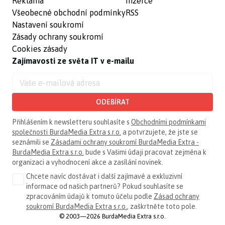
Reklama
Inzerce
Všeobecné obchodní podmínky
RSS
Nastavení soukromí
Zásady ochrany soukromí
Cookies zásady
Zajímavosti ze světa IT v e-mailu
ODEBÍRAT
Přihlášením k newsletteru souhlasíte s
Obchodními podmínkami
společnosti BurdaMedia Extra s.r.o.
a potvrzujete, že jste se
seznámili se
Zásadami ochrany soukromí BurdaMedia Extra -
BurdaMedia Extra s.r.o.
bude s Vašimi údaji pracovat zejména k
organizaci a vyhodnocení akce a zasílání novinek.
Chcete navíc dostávat i další zajímavé a exkluzivní
informace od našich partnerů? Pokud souhlasíte se
zpracováním údajů k tomuto účelu podle
Zásad ochrany
soukromí BurdaMedia Extra s.r.o.
, zaškrtněte toto pole.
© 2003—2026 BurdaMedia Extra s.r.o.