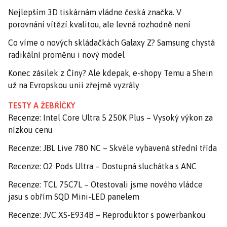
Nejlepším 3D tiskárnám vládne česká značka. V
porovnání vítězí kvalitou, ale levná rozhodně není
Co víme o nových skládačkách Galaxy Z? Samsung chystá
radikální proměnu i nový model
Konec zásilek z Číny? Ale kdepak, e-shopy Temu a Shein
už na Evropskou unii zřejmě vyzrály
TESTY A ŽEBŘÍČKY
Recenze: Intel Core Ultra 5 250K Plus – Vysoký výkon za
nízkou cenu
Recenze: JBL Live 780 NC – Skvěle vybavená střední třída
Recenze: O2 Pods Ultra – Dostupná sluchátka s ANC
Recenze: TCL 75C7L – Otestovali jsme nového vládce
jasu s obřím SQD Mini-LED panelem
Recenze: JVC XS-E934B – Reproduktor s powerbankou