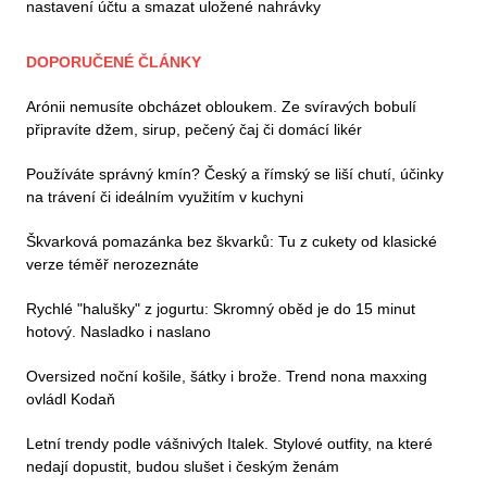
nastavení účtu a smazat uložené nahrávky
DOPORUČENÉ ČLÁNKY
Arónii nemusíte obcházet obloukem. Ze svíravých bobulí
připravíte džem, sirup, pečený čaj či domácí likér
Používáte správný kmín? Český a římský se liší chutí, účinky
na trávení či ideálním využitím v kuchyni
Škvarková pomazánka bez škvarků: Tu z cukety od klasické
verze téměř nerozeznáte
Rychlé "halušky" z jogurtu: Skromný oběd je do 15 minut
hotový. Nasladko i naslano
Oversized noční košile, šátky i brože. Trend nona maxxing
ovládl Kodaň
Letní trendy podle vášnivých Italek. Stylové outfity, na které
nedají dopustit, budou slušet i českým ženám