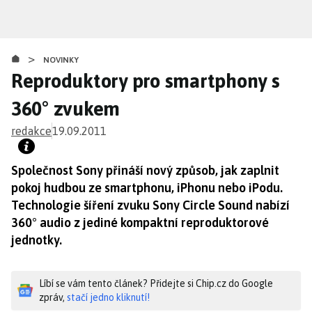
Přejít
k
hlavnímu
>
obsahu
NOVINKY
Reproduktory pro smartphony s
360° zvukem
redakce
19.09.2011
Společnost Sony přináší nový způsob, jak zaplnit
pokoj hudbou ze smartphonu, iPhonu nebo iPodu.
Technologie šíření zvuku Sony Circle Sound nabízí
360° audio z jediné kompaktní reproduktorové
jednotky.
Líbí se vám tento článek? Přidejte si Chip.cz do Google
zpráv,
stačí jedno kliknutí!