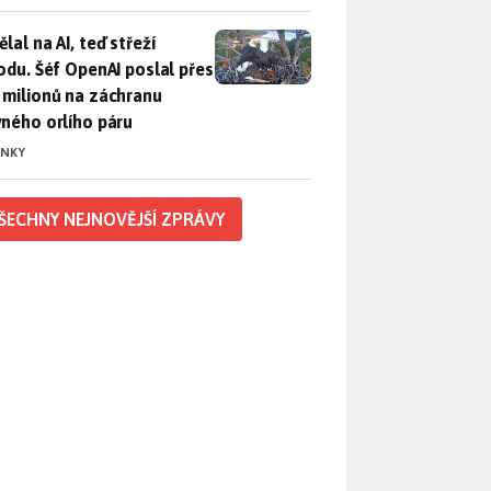
lal na AI, teď střeží přírodu. Šéf OpenAI poslal přes 100 mili
lal na AI, teď střeží
rodu. Šéf OpenAI poslal přes
 milionů na záchranu
vného orlího páru
INKY
ŠECHNY NEJNOVĚJŠÍ ZPRÁVY