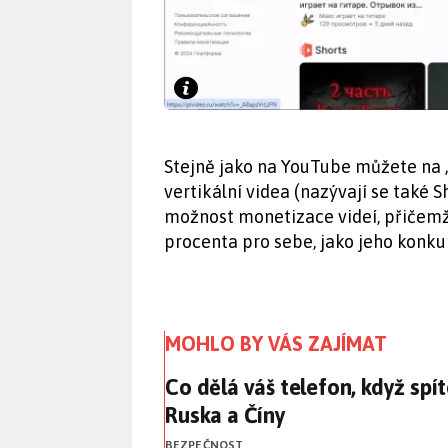
Stejně jako na YouTube můžete na 
vertikální videa (nazývají se také Sh
možnost monetizace videí, přičemž 
procenta pro sebe, jako jeho konkur
MOHLO BY VÁS ZAJÍMAT
Co dělá váš telefon, když spí
Co dělá váš telefon, když spí
Ruska a Číny
BEZPEČNOST