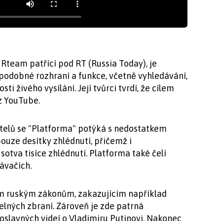
 Rteam patřící pod RT (Russia Today), je
podobné rozhraní a funkce, včetně vyhledávání,
sti živého vysílání. Její tvůrci tvrdí, že cílem
z YouTube.
telů se "Platforma" potýká s nedostatkem
ouze desítky zhlédnutí, přičemž i
sotva tisíce zhlédnutí. Platforma také čelí
ávačích.
m ruským zákonům, zakazujícím například
lných zbraní. Zároveň je zde patrná
slavných videí o Vladimiru Putinovi. Nakonec