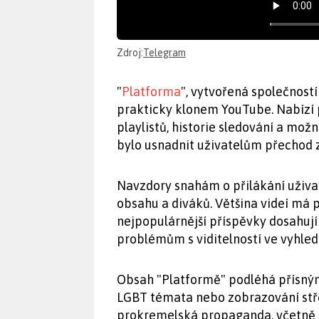
Zdroj:
Telegram
"
Platforma
", vytvořená společností
prakticky klonem YouTube. Nabízí 
playlistů, historie sledování a možno
bylo usnadnit uživatelům přechod 
Navzdory snahám o přilákání uživa
obsahu a diváků. Většina videí má p
nejpopulárnější příspěvky dosahují 
problémům s viditelností ve vyhled
Obsah "Platformě" podléhá přísný
LGBT témata nebo zobrazování stře
prokremelská propaganda, včetně o