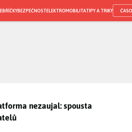
EBŘÍČKY
BEZPEČNOST
ELEKTROMOBILITA
TIPY A TRIKY
ČASO
atforma nezaujal: spousta
atelů