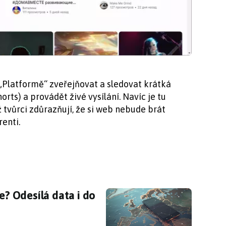
„Platformě“ zveřejňovat a sledovat krátká
orts) a provádět živé vysílání. Navíc je tu
tvůrci zdůrazňují, že si web nebude brát
enti.
te? Odesílá data i do Ruska a Číny
te? Odesílá data i do