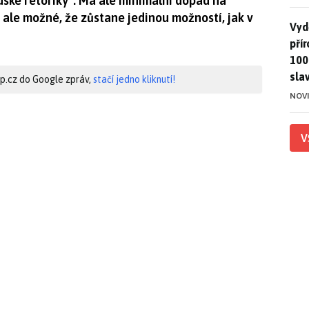
uské rétoriky“. Má ale minimální dopad na
Je ale možné, že zůstane jedinou možností, jak v
Vydě
Vydě
pří
100
sla
hip.cz do Google zpráv,
stačí jedno kliknutí!
NOV
V