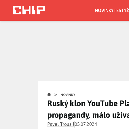
Přejít
k
NOVINKY
TESTY
Ž
hlavnímu
obsahu
>
NOVINKY
Ruský klon YouTube Pl
propagandy, málo uživ
Pavel Trousil
05.07.2024