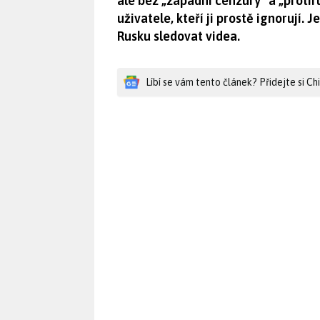
ale bez „západní cenzury“ a „protir
uživatele, kteří ji prostě ignorují. 
Rusku sledovat videa.
Líbí se vám tento článek? Přidejte si C