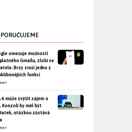
PORUČUJEME
gle omezuje možnosti bezplatného Gmailu, zlobí se uživatele. 
gle omezuje možnosti
platného Gmailu, zlobí se
atele. Brzy zruší jednu z
oblíbenějších funkcí
INKY
 6 může zvýšit zájem o PS5. Konzolí by měl být dostatek, otáz
 6 může zvýšit zájem o
. Konzolí by měl být
tatek, otázkou zůstává
a
INKY