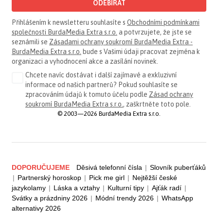
ODEBÍRAT
Přihlášením k newsletteru souhlasíte s
Obchodními podmínkami
společnosti BurdaMedia Extra s.r.o.
a potvrzujete, že jste se
seznámili se
Zásadami ochrany soukromí BurdaMedia Extra -
BurdaMedia Extra s.r.o.
bude s Vašimi údaji pracovat zejména k
organizaci a vyhodnocení akce a zasílání novinek.
Chcete navíc dostávat i další zajímavé a exkluzivní
informace od našich partnerů? Pokud souhlasíte se
zpracováním údajů k tomuto účelu podle
Zásad ochrany
soukromí BurdaMedia Extra s.r.o.
, zaškrtněte toto pole.
© 2003—2026 BurdaMedia Extra s.r.o.
DOPORUČUJEME
Děsivá telefonní čísla
|
Slovník puberťáků
|
Partnerský horoskop
|
Pick me girl
|
Nejtěžší české
jazykolamy
|
Láska a vztahy
|
Kulturní tipy
|
Ajťák radí
|
Svátky a prázdniny 2026
|
Módní trendy 2026
|
WhatsApp
alternativy 2026