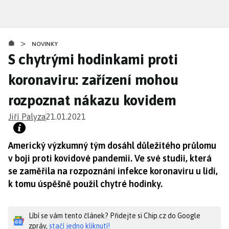
Přejít
k
hlavnímu
>
obsahu
NOVINKY
S chytrými hodinkami proti
koronaviru: zařízení mohou
rozpoznat nákazu kovidem
Jiří Palyza
21.01.2021
Americký výzkumný tým dosáhl důležitého průlomu
v boji proti kovidové pandemii. Ve své studii, která
se zaměřila na rozpoznání infekce koronaviru u lidí,
k tomu úspěšně použil chytré hodinky.
Líbí se vám tento článek? Přidejte si Chip.cz do Google
zpráv,
stačí jedno kliknutí!