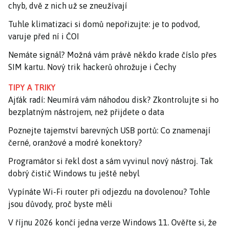
chyb, dvě z nich už se zneužívají
Tuhle klimatizaci si domů nepořizujte: je to podvod,
varuje před ní i ČOI
Nemáte signál? Možná vám právě někdo krade číslo přes
SIM kartu. Nový trik hackerů ohrožuje i Čechy
TIPY A TRIKY
Ajťák radí: Neumírá vám náhodou disk? Zkontrolujte si ho
bezplatným nástrojem, než přijdete o data
Poznejte tajemství barevných USB portů: Co znamenají
černé, oranžové a modré konektory?
Programátor si řekl dost a sám vyvinul nový nástroj. Tak
dobrý čistič Windows tu ještě nebyl
Vypínáte Wi-Fi router při odjezdu na dovolenou? Tohle
jsou důvody, proč byste měli
V říjnu 2026 končí jedna verze Windows 11. Ověřte si, že