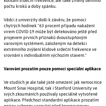
kolísání srdeční frekvence, ale také změny denního
počtu kroků a doby spánku.
Vědci z univerzity došli k závěru, že pomocí
chytrých hodinek "63 procent případu nakažení
virem COVID-19 může být detekováno ještě před
projevem prvních příznaků dvoustupňovým
varovným systémem, založeným na detekci
extrémního zvýšení klidové srdeční frekvence ve
srovnání s individuálním výchozím stavem."
Varování prozatím pouze pomocí speciální aplikace
Ve studiích je ale také jisté omezení: jak nemocnice
Mount Sinai Hospital, tak i Stanford University ve
svých zkoumáních používaly speciálně vytvořené
aplikace. Předchozí standardní aplikace prozatím
nejsou schopny varování před koronavirovou