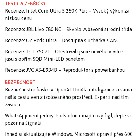
TESTY A ŽEBŘÍČKY
Recenze: Intel Core Ultra 5 250K Plus – Vysoký výkon za
nízkou cenu
Recenze: JBL Live 780 NC – Skvěle vybavená střední třída
Recenze: O2 Pods Ultra – Dostupná sluchátka s ANC
Recenze: TCL 75C7L – Otestovali jsme nového vládce
jasu s obřím SQD Mini-LED panelem
Recenze: JVC XS-E934B – Reproduktor s powerbankou
BEZPEČNOST
Bezpečnostní fiasko v OpenAI: Umělá inteligence si sama
našla cestu ven z izolovaného prostředí. Experti nad tím
žasnou
WhatsApp není jediný. Podvodníci mají nový fígl, dejte si
pozor na Signalu
Ihned si aktualizujte Windows. Microsoft opravil přes 600