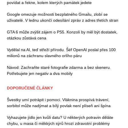
povídat a řekne, kolem kterých památek jedete
Google omezuje možnosti bezplatného Gmailu, zlobí se
uživatelé. V lednu ukončí odesílání zpráv z adres třetích stran
GTA 6 může zvýšit zájem o PS5. Konzolí by měl být dostatek,
otázkou zůstává cena
Vydělal na AI, teď střeží přírodu. Šéf OpenAI poslal přes 100
milionů na záchranu slavného orlího páru
Návod: Zachraňte staré fotografie zdarma a bez skeneru.
Potřebujete jen negativ a dva mobily
DOPORUČENÉ ČLÁNKY
Švestky umí potrápit i pomoci. Vláknina prospívá trávení,
sorbitol může nadýmat a bílý povlak není plíseň ani špína
Vyhazujete jídlo jen kvůli datu? U některých potravin děláte
chybu, u masa či měkkých sýrů hrozí zdravotní problémy