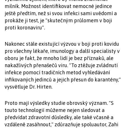
milník. Možnost identifikovat nemocné jedince
ještě předtím, než si svou infekci sami uvědomí a
prokáže ji test, je "skutečným průlomem v boji
proti koronaviru".
Nakonec stále existující výzvou v boji proti kovidu
pro všechny lékaře, imunology a další specialisty v
oboru je fakt, že mnoho lidí je bez příznaků, ale
nakažlivých přenašečů viru. "To ztěžuje zvládnutí
infekce pomocí tradičních metod vyhledávání
infikovaných jedinců a jejich přesun do karantény,"
vysvětluje Dr. Hirten.
Proto mají výsledky studie obrovský význam. "S
touto technologií můžeme nejen sledovat a
předvídat zdravotní důsledky, ale také včasně a
vzdáleně zasáhnout," zdůrazňuje spoluautor, Zahi