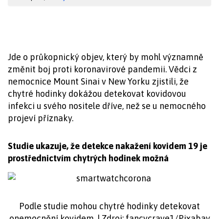
Jde o průkopnický objev, který by mohl významně
změnit boj proti koronavirové pandemii. Vědci z
nemocnice Mount Sinai v New Yorku zjistili, že
chytré hodinky dokážou detekovat kovidovou
infekci u svého nositele dříve, než se u nemocného
projeví příznaky.
Studie ukazuje, že detekce nakažení kovidem 19 je
prostřednictvím chytrých hodinek možná
Podle studie mohou chytré hodinky detekovat
onemocnění kovidem. | Zdroj: fancycrave1/Pixabay