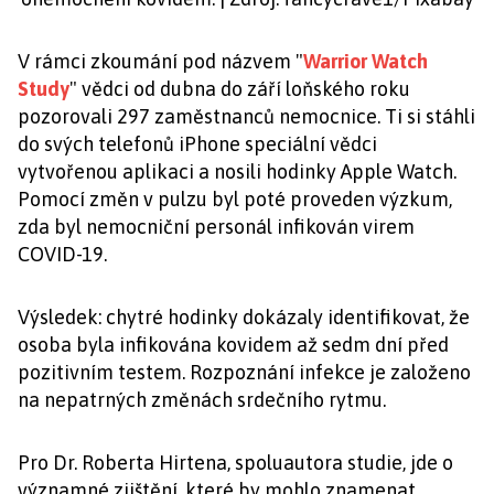
V rámci zkoumání pod názvem "
Warrior Watch
Study
" vědci od dubna do září loňského roku
pozorovali 297 zaměstnanců nemocnice. Ti si stáhli
do svých telefonů iPhone speciální vědci
vytvořenou aplikaci a nosili hodinky Apple Watch.
Pomocí změn v pulzu byl poté proveden výzkum,
zda byl nemocniční personál infikován virem
COVID-19.
Výsledek: chytré hodinky dokázaly identifikovat, že
osoba byla infikována kovidem až sedm dní před
pozitivním testem. Rozpoznání infekce je založeno
na nepatrných změnách srdečního rytmu.
Pro Dr. Roberta Hirtena, spoluautora studie, jde o
významné zjištění, které by mohlo znamenat