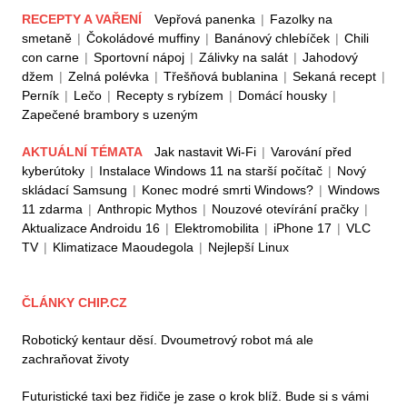
RECEPTY A VAŘENÍ
Vepřová panenka
|
Fazolky na
smetaně
|
Čokoládové muffiny
|
Banánový chlebíček
|
Chili
con carne
|
Sportovní nápoj
|
Zálivky na salát
|
Jahodový
džem
|
Zelná polévka
|
Třešňová bublanina
|
Sekaná recept
|
Perník
|
Lečo
|
Recepty s rybízem
|
Domácí housky
|
Zapečené brambory s uzeným
AKTUÁLNÍ TÉMATA
Jak nastavit Wi-Fi
|
Varování před
kyberútoky
|
Instalace Windows 11 na starší počítač
|
Nový
skládací Samsung
|
Konec modré smrti Windows?
|
Windows
11 zdarma
|
Anthropic Mythos
|
Nouzové otevírání pračky
|
Aktualizace Androidu 16
|
Elektromobilita
|
iPhone 17
|
VLC
TV
|
Klimatizace Maoudegola
|
Nejlepší Linux
ČLÁNKY CHIP.CZ
Robotický kentaur děsí. Dvoumetrový robot má ale
zachraňovat životy
Futuristické taxi bez řidiče je zase o krok blíž. Bude si s vámi