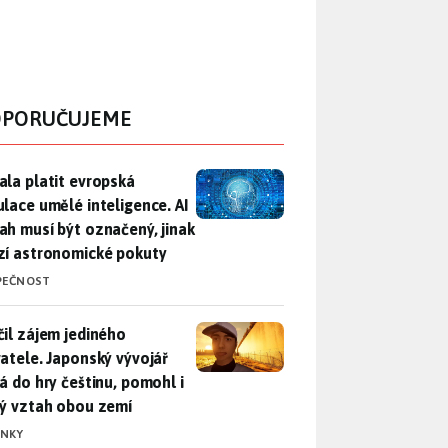
PORUČUJEME
ala platit evropská regulace umělé inteligence. AI obsah musí
ala platit evropská
ulace umělé inteligence. AI
ah musí být označený, jinak
zí astronomické pokuty
PEČNOST
il zájem jediného uživatele. Japonský vývojář přidá do hry češ
čil zájem jediného
vatele. Japonský vývojář
dá do hry češtinu, pomohl i
lý vztah obou zemí
INKY