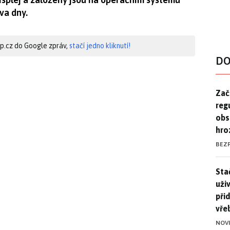
va dny.
hip.cz do Google zpráv,
stačí jedno kliknutí!
DO
Zač
Zač
reg
obs
hro
BEZ
Stač
Sta
uži
při
vře
NOV