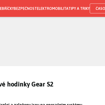
EBŘÍČKY
BEZPEČNOST
ELEKTROMOBILITA
TIPY A TRIKY
ČASO
vé hodinky Gear S2
isplej a založeny jsou na operačním systému