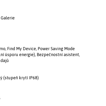
 Galerie
emo, Find My Device, Power Saving Mode
í úsporu energie), Bezpečnostní asistent,
údajů
 (stupeň krytí IP68)
s