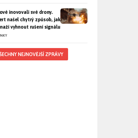
vé inovovali své drony. Expert našel chytrý způsob, jak se sna
ové inovovali své drony.
ert našel chytrý způsob, jak
snaží vyhnout rušení signálu
INKY
ŠECHNY NEJNOVĚJŠÍ ZPRÁVY