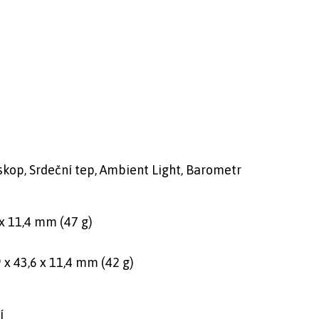
kop, Srdeční tep, Ambient Light, Barometr
 x 11,4 mm (47 g)
9 x 43,6 x 11,4 mm (42 g)
í