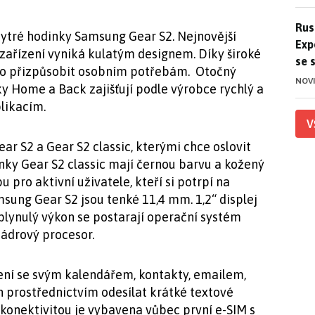
Ruso
Rus
ytré hodinky Samsung Gear S2. Nejnovější
Exp
 zařízení vyniká kulatým designem. Díky široké
se 
no přizpůsobit osobním potřebám. Otočný
NOV
y Home a Back zajišťují podle výrobce rychlý a
likacím.
V
ar S2 a Gear S2 classic, kterými chce oslovit
inky Gear S2 classic mají černou barvu a kožený
 pro aktivní uživatele, kteří si potrpí na
sung Gear S2 jsou tenké 11,4 mm. 1,2“ displej
 plynulý výkon se postarají operační systém
ádrový procesor.
ení se svým kalendářem, kontakty, emailem,
 prostřednictvím odesílat krátké textové
 konektivitou je vybavena vůbec první e-SIM s