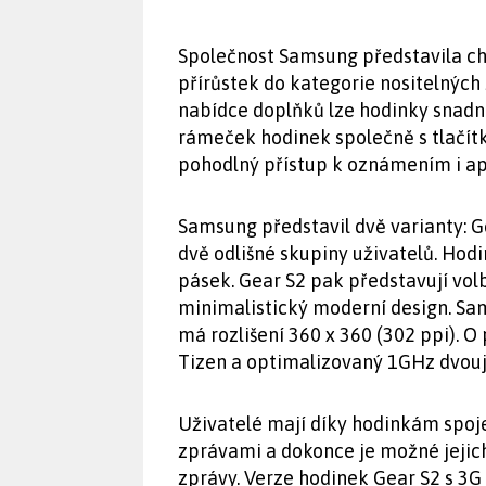
Společnost Samsung představila ch
přírůstek do kategorie nositelných
nabídce doplňků lze hodinky snad
rámeček hodinek společně s tlačítk
pohodlný přístup k oznámením i ap
Samsung představil dvě varianty: Ge
dvě odlišné skupiny uživatelů. Hod
pásek. Gear S2 pak představují volbu
minimalistický moderní design. Sam
má rozlišení 360 x 360 (302 ppi). O
Tizen a optimalizovaný 1GHz dvouj
Uživatelé mají díky hodinkám spoj
zprávami a dokonce je možné jejich
zprávy. Verze hodinek Gear S2 s 3G