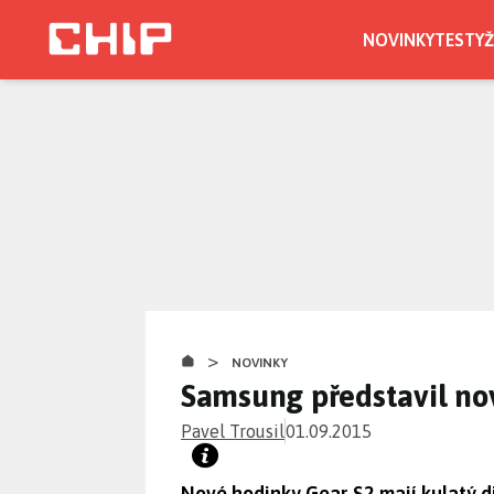
Přejít
k
NOVINKY
TESTY
Ž
hlavnímu
obsahu
>
NOVINKY
Samsung představil no
Pavel Trousil
01.09.2015
Nové hodinky Gear S2 mají kulatý d