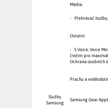
Média:
- Přehrávač hudby,
Ostatní:
- S Voice, Voice M
(režim pro maximáln
Ochrana osobních 
Prachu a voděodolný
Služby
Samsung Gear App
Samsung