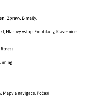
í, Zprávy, E-maily,
t, Hlasový vstup, Emotikony, Klávesnice
fitness:
Running
y, Mapy a navigace, Počasí