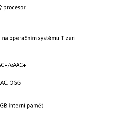
ý procesor
á na operačním systému Tizen
AC+/eAAC+
AAC, OGG
 GB interní paměť