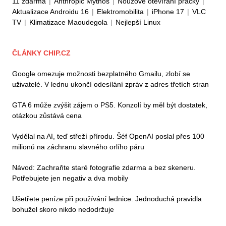
11 zdarma
|
Anthropic Mythos
|
Nouzové otevírání pračky
|
Aktualizace Androidu 16
|
Elektromobilita
|
iPhone 17
|
VLC
TV
|
Klimatizace Maoudegola
|
Nejlepší Linux
ČLÁNKY CHIP.CZ
Google omezuje možnosti bezplatného Gmailu, zlobí se
uživatelé. V lednu ukončí odesílání zpráv z adres třetích stran
GTA 6 může zvýšit zájem o PS5. Konzolí by měl být dostatek,
otázkou zůstává cena
Vydělal na AI, teď střeží přírodu. Šéf OpenAI poslal přes 100
milionů na záchranu slavného orlího páru
Návod: Zachraňte staré fotografie zdarma a bez skeneru.
Potřebujete jen negativ a dva mobily
Ušetřete peníze při používání lednice. Jednoduchá pravidla
bohužel skoro nikdo nedodržuje