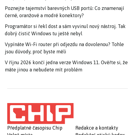
Poznejte tajemství barevných USB portů: Co znamenají
černé, oranžové a modré konektory?
Programátor si řekl dost a sám vyvinul nový nástroj. Tak
dobrý čistič Windows tu ještě nebyl
Vypínáte Wi-Fi router při odjezdu na dovolenou? Tohle
jsou důvody, proč byste měli
V říjnu 2026 končí jedna verze Windows 11. Ověřte si, že
máte jinou a nebudete mít problém
Předplatné časopisu Chip
Redakce a kontakty
Volná místa
Redakční etický kodex