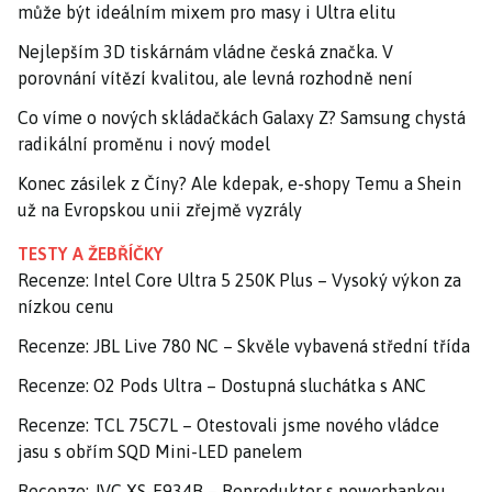
může být ideálním mixem pro masy i Ultra elitu
Nejlepším 3D tiskárnám vládne česká značka. V
porovnání vítězí kvalitou, ale levná rozhodně není
Co víme o nových skládačkách Galaxy Z? Samsung chystá
radikální proměnu i nový model
Konec zásilek z Číny? Ale kdepak, e-shopy Temu a Shein
už na Evropskou unii zřejmě vyzrály
TESTY A ŽEBŘÍČKY
Recenze: Intel Core Ultra 5 250K Plus – Vysoký výkon za
nízkou cenu
Recenze: JBL Live 780 NC – Skvěle vybavená střední třída
Recenze: O2 Pods Ultra – Dostupná sluchátka s ANC
Recenze: TCL 75C7L – Otestovali jsme nového vládce
jasu s obřím SQD Mini-LED panelem
Recenze: JVC XS-E934B – Reproduktor s powerbankou