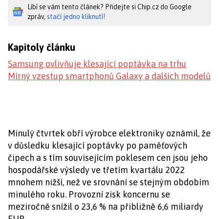
Líbí se vám tento článek? Přidejte si Chip.cz do Google
zpráv,
stačí jedno kliknutí!
Kapitoly článku
Samsung ovlivňuje klesající poptávka na trhu
Mírný vzestup smartphonů Galaxy a dalších modelů
Minulý čtvrtek obří výrobce elektroniky oznámil, že
v důsledku klesající poptávky po paměťových
čipech a s tím souvisejícím poklesem cen jsou jeho
hospodářské výsledy ve třetím kvartálu 2022
mnohem nižší, než ve srovnání se stejným obdobím
minulého roku. Provozní zisk koncernu se
meziročně snížil o 23,6 % na přibližně 6,6 miliardy
EUR.