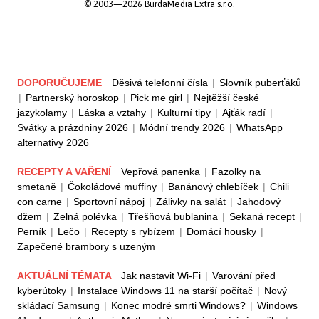
© 2003—2026 BurdaMedia Extra s.r.o.
DOPORUČUJEME
Děsivá telefonní čísla
|
Slovník puberťáků
|
Partnerský horoskop
|
Pick me girl
|
Nejtěžší české
jazykolamy
|
Láska a vztahy
|
Kulturní tipy
|
Ajťák radí
|
Svátky a prázdniny 2026
|
Módní trendy 2026
|
WhatsApp
alternativy 2026
RECEPTY A VAŘENÍ
Vepřová panenka
|
Fazolky na
smetaně
|
Čokoládové muffiny
|
Banánový chlebíček
|
Chili
con carne
|
Sportovní nápoj
|
Zálivky na salát
|
Jahodový
džem
|
Zelná polévka
|
Třešňová bublanina
|
Sekaná recept
|
Perník
|
Lečo
|
Recepty s rybízem
|
Domácí housky
|
Zapečené brambory s uzeným
AKTUÁLNÍ TÉMATA
Jak nastavit Wi-Fi
|
Varování před
kyberútoky
|
Instalace Windows 11 na starší počítač
|
Nový
skládací Samsung
|
Konec modré smrti Windows?
|
Windows