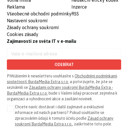
Reklama
Inzerce
Všeobecné obchodní podmínky
RSS
Nastavení soukromí
Zásady ochrany soukromí
Cookies zásady
Zajímavosti ze světa IT v e-mailu
ODEBÍRAT
Přihlášením k newsletteru souhlasíte s
Obchodními podmínkami
společnosti BurdaMedia Extra s.r.o.
a potvrzujete, že jste se
seznámili se
Zásadami ochrany soukromí BurdaMedia Extra -
BurdaMedia Extra s.r.o.
bude s Vašimi údaji pracovat zejména k
organizaci a vyhodnocení akce a zasílání novinek.
Chcete navíc dostávat i další zajímavé a exkluzivní
informace od našich partnerů? Pokud souhlasíte se
zpracováním údajů k tomuto účelu podle
Zásad ochrany
soukromí BurdaMedia Extra s.r.o.
, zaškrtněte toto pole.