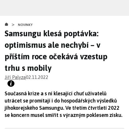
Přejít
k
hlavnímu
>
obsahu
NOVINKY
Samsungu klesá poptávka:
optimismus ale nechybí – v
příštím roce očekává vzestup
trhu s mobily
Jiří Palyza
02.11.2022
Současná krize a s ní klesající chuť uživatelů
utrácet se promítají i do hospodářských výsledků
jihokorejského Samsungu. Ve třetím čtvrtletí 2022
se koncern musel smířit s výrazným poklesem zisku.