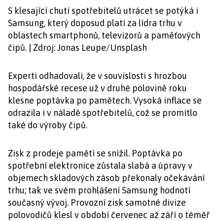
S klesající chutí spotřebitelů utrácet se potýká i
Samsung, který doposud platí za lídra trhu v
oblastech smartphonů, televizorů a paměťových
čipů. | Zdroj: Jonas Leupe/Unsplash
Experti odhadovali, že v souvislosti s hrozbou
hospodářské recese už v druhé polovině roku
klesne poptávka po pamětech. Vysoká inflace se
odrazila i v náladě spotřebitelů, což se promítlo
také do výroby čipů.
Zisk z prodeje pamětí se snížil. Poptávka po
spotřební elektronice zůstala slabá a úpravy v
objemech skladových zásob překonaly očekávání
trhu; tak ve svém prohlášení Samsung hodnotí
současný vývoj. Provozní zisk samotné divize
polovodičů klesl v období červenec až září o téměř