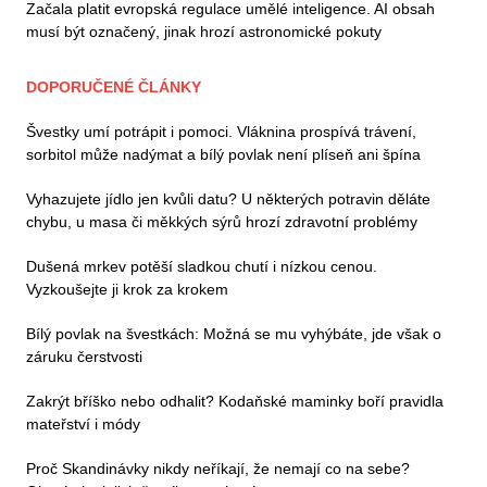
Začala platit evropská regulace umělé inteligence. AI obsah
musí být označený, jinak hrozí astronomické pokuty
DOPORUČENÉ ČLÁNKY
Švestky umí potrápit i pomoci. Vláknina prospívá trávení,
sorbitol může nadýmat a bílý povlak není plíseň ani špína
Vyhazujete jídlo jen kvůli datu? U některých potravin děláte
chybu, u masa či měkkých sýrů hrozí zdravotní problémy
Dušená mrkev potěší sladkou chutí i nízkou cenou.
Vyzkoušejte ji krok za krokem
Bílý povlak na švestkách: Možná se mu vyhýbáte, jde však o
záruku čerstvosti
Zakrýt bříško nebo odhalit? Kodaňské maminky boří pravidla
mateřství i módy
Proč Skandinávky nikdy neříkají, že nemají co na sebe?