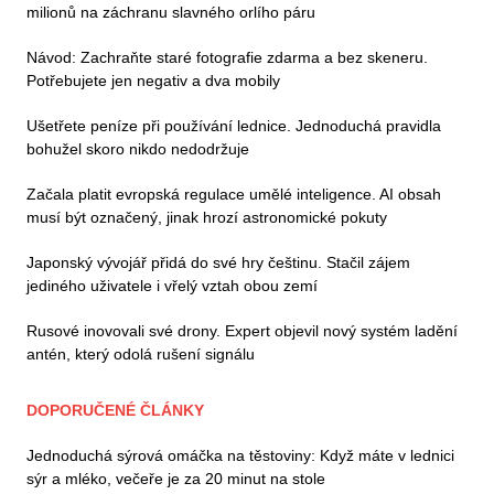
milionů na záchranu slavného orlího páru
Návod: Zachraňte staré fotografie zdarma a bez skeneru.
Potřebujete jen negativ a dva mobily
Ušetřete peníze při používání lednice. Jednoduchá pravidla
bohužel skoro nikdo nedodržuje
Začala platit evropská regulace umělé inteligence. AI obsah
musí být označený, jinak hrozí astronomické pokuty
Japonský vývojář přidá do své hry češtinu. Stačil zájem
jediného uživatele i vřelý vztah obou zemí
Rusové inovovali své drony. Expert objevil nový systém ladění
antén, který odolá rušení signálu
DOPORUČENÉ ČLÁNKY
Jednoduchá sýrová omáčka na těstoviny: Když máte v lednici
sýr a mléko, večeře je za 20 minut na stole