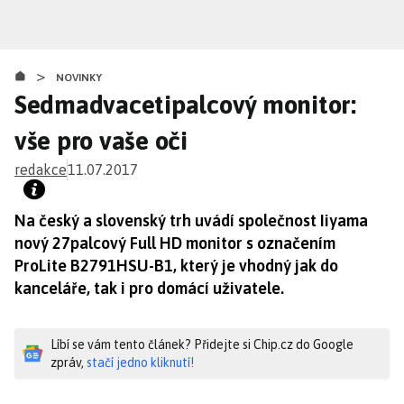
Přejít
k
hlavnímu
>
obsahu
NOVINKY
Sedmadvacetipalcový monitor:
vše pro vaše oči
redakce
11.07.2017
Na český a slovenský trh uvádí společnost Iiyama
nový 27palcový Full HD monitor s označením
ProLite B2791HSU-B1, který je vhodný jak do
kanceláře, tak i pro domácí uživatele.
Líbí se vám tento článek? Přidejte si Chip.cz do Google
zpráv,
stačí jedno kliknutí!