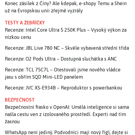
Konec zásilek z Číny? Ale kdepak, e-shopy Temu a Shein
už na Evropskou unii zřejmě vyzrály
TESTY A ŽEBŘÍČKY
Recenze: Intel Core Ultra 5 250K Plus – Vysoký výkon za
nízkou cenu
Recenze: JBL Live 780 NC – Skvěle vybavená střední třída
Recenze: O2 Pods Ultra – Dostupná sluchátka s ANC
Recenze: TCL 75C7L – Otestovali jsme nového vládce
jasu s obřím SQD Mini-LED panelem
Recenze: JVC XS-E934B – Reproduktor s powerbankou
BEZPEČNOST
Bezpečnostní fiasko v OpenAI: Umělá inteligence si sama
našla cestu ven z izolovaného prostředí. Experti nad tím
žasnou
WhatsApp není jediný. Podvodníci mají nový fígl, dejte si