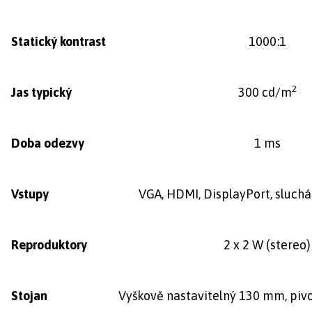
Statický kontrast
1000:1
2
Jas typický
300 cd/m
Doba odezvy
1 ms
Vstupy
VGA, HDMI, DisplayPort, sluchát
Reproduktory
2 x 2 W (stereo)
Stojan
Vyškově nastavitelný 130 mm, pivo