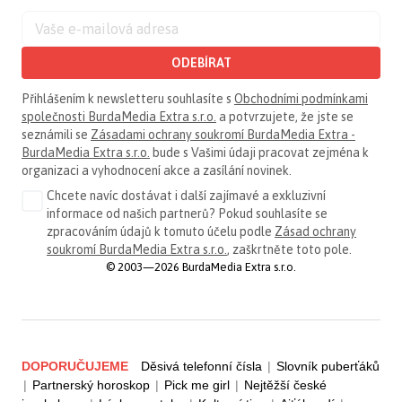
ODEBÍRAT
Přihlášením k newsletteru souhlasíte s
Obchodními podmínkami
společnosti BurdaMedia Extra s.r.o.
a potvrzujete, že jste se
seznámili se
Zásadami ochrany soukromí BurdaMedia Extra -
BurdaMedia Extra s.r.o.
bude s Vašimi údaji pracovat zejména k
organizaci a vyhodnocení akce a zasílání novinek.
Chcete navíc dostávat i další zajímavé a exkluzivní
informace od našich partnerů? Pokud souhlasíte se
zpracováním údajů k tomuto účelu podle
Zásad ochrany
soukromí BurdaMedia Extra s.r.o.
, zaškrtněte toto pole.
© 2003—2026 BurdaMedia Extra s.r.o.
DOPORUČUJEME
Děsivá telefonní čísla
|
Slovník puberťáků
|
Partnerský horoskop
|
Pick me girl
|
Nejtěžší české