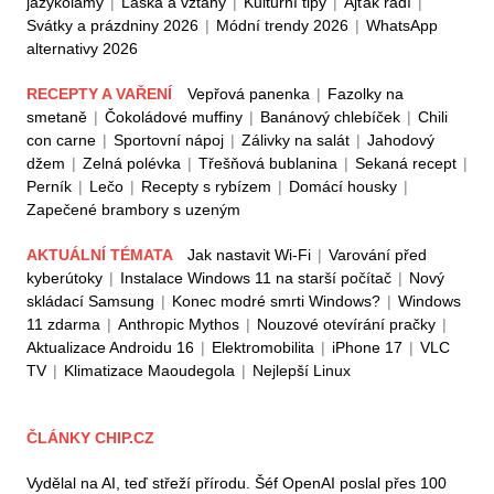
jazykolamy
|
Láska a vztahy
|
Kulturní tipy
|
Ajťák radí
|
Svátky a prázdniny 2026
|
Módní trendy 2026
|
WhatsApp
alternativy 2026
RECEPTY A VAŘENÍ
Vepřová panenka
|
Fazolky na
smetaně
|
Čokoládové muffiny
|
Banánový chlebíček
|
Chili
con carne
|
Sportovní nápoj
|
Zálivky na salát
|
Jahodový
džem
|
Zelná polévka
|
Třešňová bublanina
|
Sekaná recept
|
Perník
|
Lečo
|
Recepty s rybízem
|
Domácí housky
|
Zapečené brambory s uzeným
AKTUÁLNÍ TÉMATA
Jak nastavit Wi-Fi
|
Varování před
kyberútoky
|
Instalace Windows 11 na starší počítač
|
Nový
skládací Samsung
|
Konec modré smrti Windows?
|
Windows
11 zdarma
|
Anthropic Mythos
|
Nouzové otevírání pračky
|
Aktualizace Androidu 16
|
Elektromobilita
|
iPhone 17
|
VLC
TV
|
Klimatizace Maoudegola
|
Nejlepší Linux
ČLÁNKY CHIP.CZ
Vydělal na AI, teď střeží přírodu. Šéf OpenAI poslal přes 100