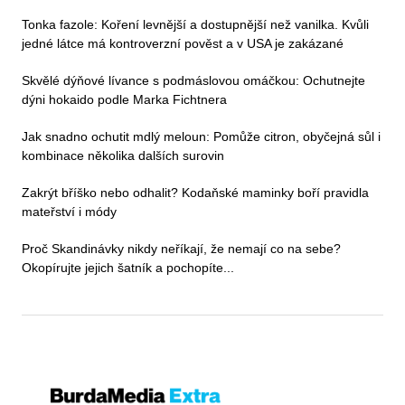
Tonka fazole: Koření levnější a dostupnější než vanilka. Kvůli
jedné látce má kontroverzní pověst a v USA je zakázané
Skvělé dýňové lívance s podmáslovou omáčkou: Ochutnejte
dýni hokaido podle Marka Fichtnera
Jak snadno ochutit mdlý meloun: Pomůže citron, obyčejná sůl i
kombinace několika dalších surovin
Zakrýt bříško nebo odhalit? Kodaňské maminky boří pravidla
mateřství i módy
Proč Skandinávky nikdy neříkají, že nemají co na sebe?
Okopírujte jejich šatník a pochopíte...