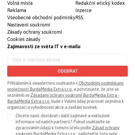
Volná místa
Redakční etický kodex
Reklama
Inzerce
Všeobecné obchodní podmínky
RSS
Nastavení soukromí
Zásady ochrany soukromí
Cookies zásady
Zajímavosti ze světa IT v e-mailu
ODEBÍRAT
Přihlášením k newsletteru souhlasíte s
Obchodními podmínkami
společnosti BurdaMedia Extra s.r.o.
a potvrzujete, že jste se
seznámili se
Zásadami ochrany soukromí BurdaMedia Extra -
BurdaMedia Extra s.r.o.
bude s Vašimi údaji pracovat zejména k
organizaci a vyhodnocení akce a zasílání novinek.
Chcete navíc dostávat i další zajímavé a exkluzivní
informace od našich partnerů? Pokud souhlasíte se
zpracováním údajů k tomuto účelu podle
Zásad ochrany
soukromí BurdaMedia Extra s.r.o.
, zaškrtněte toto pole.