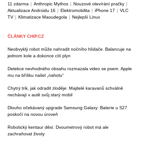
11 zdarma
|
Anthropic Mythos
|
Nouzové otevírání pračky
|
Aktualizace Androidu 16
|
Elektromobilita
|
iPhone 17
|
VLC
TV
|
Klimatizace Maoudegola
|
Nejlepší Linux
ČLÁNKY CHIP.CZ
Neobvyklý robot může nahradit nočního hlídače. Balancuje na
jednom kole a dokonce cítí plyn
Detekce nevhodného obsahu rozmazala video se psem. Apple
mu na bříšku našel „nahotu“
Chytrý trik, jak odradit zloděje: Majitelé karavanů schválně
nechávají v autě svůj starý mobil
Dlouho očekávaný upgrade Samsung Galaxy: Baterie u S27
poskočí na novou úroveň
Robotický kentaur děsí. Dvoumetrový robot má ale
zachraňovat životy