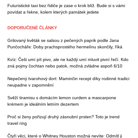
Futuristické taxi bez řidiče je zase o krok blíž. Bude si s vámi
povídat a řekne, kolem kterých památek jedete
DOPORUČENÉ ČLÁNKY
Grilovaný květák se salsou z pečených paprik podle Jana
Punčocháře: Doby prachsprostého hermelínu skončily, říká
Kvíz: Češi umí pít pivo, ale ne každý umí mluvit pivní řečí. Kdo
zná pojmy čochtan nebo patok, možná zvládne aspoň 6/10
Nepečený tvarohový dort: Maminčin recept díky rodinné tradici
neupadne v zapomnění
Svěží tiramisu s domácím lemon curdem a mascarpone
krémem je ideálním letním dezertem
Proč si ženy pořizují druhý zásnubní prsten? Toto je trend
travel ring
Čtyři věci, které o Whitney Houston možná nevíte: Odmítl ji