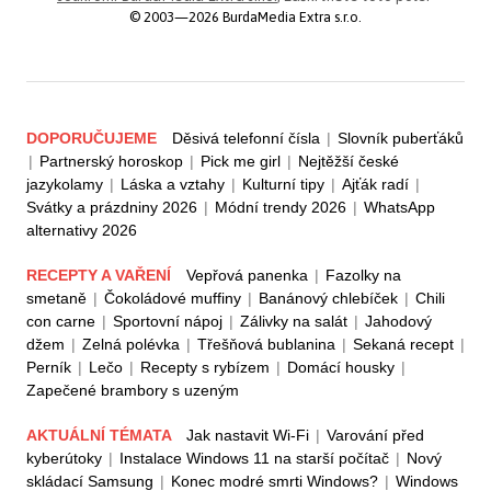
© 2003—2026 BurdaMedia Extra s.r.o.
DOPORUČUJEME
Děsivá telefonní čísla
|
Slovník puberťáků
|
Partnerský horoskop
|
Pick me girl
|
Nejtěžší české
jazykolamy
|
Láska a vztahy
|
Kulturní tipy
|
Ajťák radí
|
Svátky a prázdniny 2026
|
Módní trendy 2026
|
WhatsApp
alternativy 2026
RECEPTY A VAŘENÍ
Vepřová panenka
|
Fazolky na
smetaně
|
Čokoládové muffiny
|
Banánový chlebíček
|
Chili
con carne
|
Sportovní nápoj
|
Zálivky na salát
|
Jahodový
džem
|
Zelná polévka
|
Třešňová bublanina
|
Sekaná recept
|
Perník
|
Lečo
|
Recepty s rybízem
|
Domácí housky
|
Zapečené brambory s uzeným
AKTUÁLNÍ TÉMATA
Jak nastavit Wi-Fi
|
Varování před
kyberútoky
|
Instalace Windows 11 na starší počítač
|
Nový
skládací Samsung
|
Konec modré smrti Windows?
|
Windows