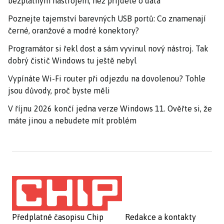
bezplatným nástrojem, než přijdete o data
Poznejte tajemství barevných USB portů: Co znamenají
černé, oranžové a modré konektory?
Programátor si řekl dost a sám vyvinul nový nástroj. Tak
dobrý čistič Windows tu ještě nebyl
Vypínáte Wi-Fi router při odjezdu na dovolenou? Tohle
jsou důvody, proč byste měli
V říjnu 2026 končí jedna verze Windows 11. Ověřte si, že
máte jinou a nebudete mít problém
Předplatné časopisu Chip
Redakce a kontakty