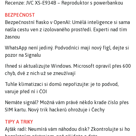
Recenze: JVC XS-E934B – Reproduktor s powerbankou
BEZPEČNOST
Bezpečnostní fiasko v OpenAI: Umělá inteligence si sama
našla cestu ven z izolovaného prostředí. Experti nad tím
žasnou
WhatsApp není jediný. Podvodníci mají nový fígl, dejte si
pozor na Signalu
Ihned si aktualizujte Windows. Microsoft opravil přes 600
chyb, dvě z nich už se zneužívají
Tuhle klimatizaci si domů nepořizujte: je to podvod,
varuje před ní i ČOI
Nemáte signál? Možná vám právě někdo krade číslo přes
SIM kartu. Nový trik hackerů ohrožuje i Čechy
TIPY A TRIKY
Ajťák radí: Neumírá vám náhodou disk? Zkontrolujte si ho