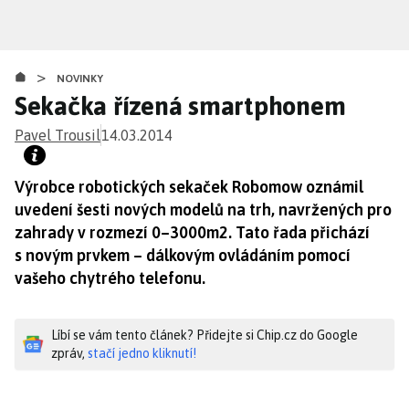
Přejít
k
hlavnímu
>
obsahu
NOVINKY
Sekačka řízená smartphonem
Pavel Trousil
14.03.2014
Výrobce robotických sekaček Robomow oznámil
uvedení šesti nových modelů na trh, navržených pro
zahrady v rozmezí 0–3000m2. Tato řada přichází
s novým prvkem – dálkovým ovládáním pomocí
vašeho chytrého telefonu.
Líbí se vám tento článek? Přidejte si Chip.cz do Google
zpráv,
stačí jedno kliknutí!