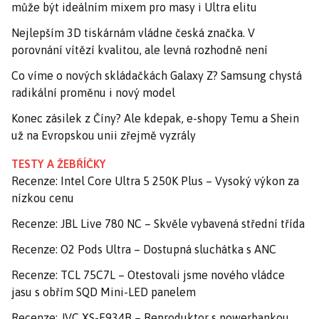
může být ideálním mixem pro masy i Ultra elitu
Nejlepším 3D tiskárnám vládne česká značka. V
porovnání vítězí kvalitou, ale levná rozhodně není
Co víme o nových skládačkách Galaxy Z? Samsung chystá
radikální proměnu i nový model
Konec zásilek z Číny? Ale kdepak, e-shopy Temu a Shein
už na Evropskou unii zřejmě vyzrály
TESTY A ŽEBŘÍČKY
Recenze: Intel Core Ultra 5 250K Plus – Vysoký výkon za
nízkou cenu
Recenze: JBL Live 780 NC – Skvěle vybavená střední třída
Recenze: O2 Pods Ultra – Dostupná sluchátka s ANC
Recenze: TCL 75C7L – Otestovali jsme nového vládce
jasu s obřím SQD Mini-LED panelem
Recenze: JVC XS-E934B – Reproduktor s powerbankou