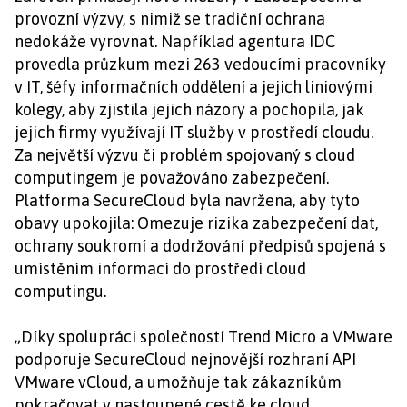
provozní výzvy, s nimiž se tradiční ochrana
nedokáže vyrovnat. Například agentura IDC
provedla průzkum mezi 263 vedoucími pracovníky
v IT, šéfy informačních oddělení a jejich liniovými
kolegy, aby zjistila jejich názory a pochopila, jak
jejich firmy využívají IT služby v prostředí cloudu.
Za největší výzvu či problém spojovaný s cloud
computingem je považováno zabezpečení.
Platforma SecureCloud byla navržena, aby tyto
obavy upokojila: Omezuje rizika zabezpečení dat,
ochrany soukromí a dodržování předpisů spojená s
umístěním informací do prostředí cloud
computingu.
„Díky spolupráci společností Trend Micro a VMware
podporuje SecureCloud nejnovější rozhraní API
VMware vCloud, a umožňuje tak zákazníkům
pokračovat v nastoupené cestě ke cloud