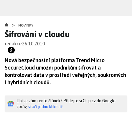
Přejít
k
hlavnímu
>
obsahu
NOVINKY
Šifrování v cloudu
redakce
26.10.2010
Nová bezpečnostní platforma Trend Micro
SecureCloud umožňí podnikům šifrovat a
kontrolovat data v prostředí veřejných, soukromých
i hybridních cloudů.
Líbí se vám tento článek? Přidejte si Chip.cz do Google
zpráv,
stačí jedno kliknutí!