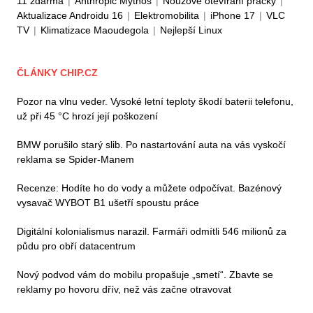
11 zdarma
|
Anthropic Mythos
|
Nouzové otevírání pračky
|
Aktualizace Androidu 16
|
Elektromobilita
|
iPhone 17
|
VLC
TV
|
Klimatizace Maoudegola
|
Nejlepší Linux
ČLÁNKY CHIP.CZ
Pozor na vlnu veder. Vysoké letní teploty škodí baterii telefonu,
už při 45 °C hrozí její poškození
BMW porušilo starý slib. Po nastartování auta na vás vyskočí
reklama se Spider-Manem
Recenze: Hodíte ho do vody a můžete odpočívat. Bazénový
vysavač WYBOT B1 ušetří spoustu práce
Digitální kolonialismus narazil. Farmáři odmítli 546 milionů za
půdu pro obří datacentrum
Nový podvod vám do mobilu propašuje „smetí“. Zbavte se
reklamy po hovoru dřív, než vás začne otravovat