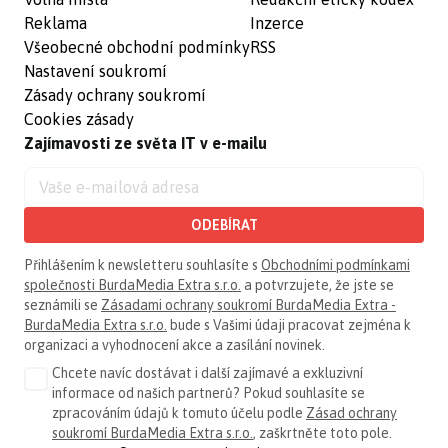
Reklama
Inzerce
Všeobecné obchodní podmínky
RSS
Nastavení soukromí
Zásady ochrany soukromí
Cookies zásady
Zajímavosti ze světa IT v e-mailu
ODEBÍRAT
Přihlášením k newsletteru souhlasíte s
Obchodními podmínkami
společnosti BurdaMedia Extra s.r.o.
a potvrzujete, že jste se
seznámili se
Zásadami ochrany soukromí BurdaMedia Extra -
BurdaMedia Extra s.r.o.
bude s Vašimi údaji pracovat zejména k
organizaci a vyhodnocení akce a zasílání novinek.
Chcete navíc dostávat i další zajímavé a exkluzivní
informace od našich partnerů? Pokud souhlasíte se
zpracováním údajů k tomuto účelu podle
Zásad ochrany
soukromí BurdaMedia Extra s.r.o.
, zaškrtněte toto pole.