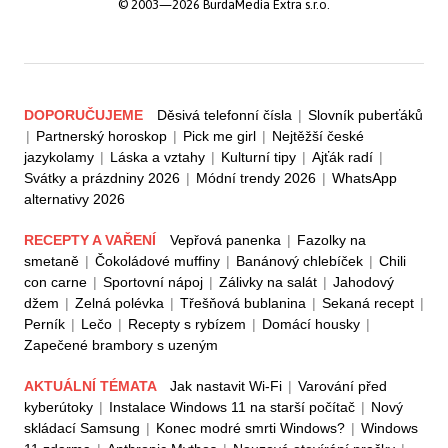
© 2003—2026 BurdaMedia Extra s.r.o.
DOPORUČUJEME
Děsivá telefonní čísla
|
Slovník puberťáků
|
Partnerský horoskop
|
Pick me girl
|
Nejtěžší české
jazykolamy
|
Láska a vztahy
|
Kulturní tipy
|
Ajťák radí
|
Svátky a prázdniny 2026
|
Módní trendy 2026
|
WhatsApp
alternativy 2026
RECEPTY A VAŘENÍ
Vepřová panenka
|
Fazolky na
smetaně
|
Čokoládové muffiny
|
Banánový chlebíček
|
Chili
con carne
|
Sportovní nápoj
|
Zálivky na salát
|
Jahodový
džem
|
Zelná polévka
|
Třešňová bublanina
|
Sekaná recept
|
Perník
|
Lečo
|
Recepty s rybízem
|
Domácí housky
|
Zapečené brambory s uzeným
AKTUÁLNÍ TÉMATA
Jak nastavit Wi-Fi
|
Varování před
kyberútoky
|
Instalace Windows 11 na starší počítač
|
Nový
skládací Samsung
|
Konec modré smrti Windows?
|
Windows