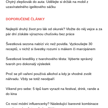
Chytrý zlepšovák do auta: Udělejte si držák na mobil z
uzavíratelného igelitového sáčku
DOPORUČENÉ ČLÁNKY
Nejlepší druhý život pro lák od okurek? Vložte do něj vejce a za
pár dní získáte výraznou chuťovku bez práce
Švestková sezona nabízí víc než povidla. Vyzkoušejte 30
receptů, v nichž si švestky rozumí s mákem či marcipánem
Švestkové knedlíky z tvarohového těsta: Vyberte správný
tvaroh pro dokonalý výsledek
Proč se při vaření používá alkohol a kdy je vhodné zvolit
náhradu. Vždy se totiž neodpaří
Víkend pro sebe: 5 tipů kam vyrazit na festival, drink, rande a
do kina
Co nosí módní influencerky? Následující barevné kombinace