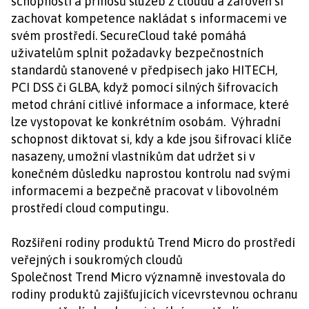
schopností a přínosů služeb z cloudu a zároveň si
zachovat kompetence nakládat s informacemi ve
svém prostředí. SecureCloud také pomáhá
uživatelům splnit požadavky bezpečnostních
standardů stanovené v předpisech jako HITECH,
PCI DSS či GLBA, když pomocí silných šifrovacích
metod chrání citlivé informace a informace, které
lze vystopovat ke konkrétním osobám. Výhradní
schopnost diktovat si, kdy a kde jsou šifrovací klíče
nasazeny, umožní vlastníkům dat udržet si v
konečném důsledku naprostou kontrolu nad svými
informacemi a bezpečně pracovat v libovolném
prostředí cloud computingu.
Rozšíření rodiny produktů Trend Micro do prostředí
veřejných i soukromých cloudů
Společnost Trend Micro významně investovala do
rodiny produktů zajišťujících vícevrstevnou ochranu