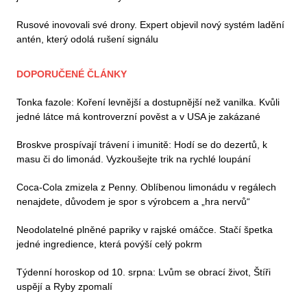
Rusové inovovali své drony. Expert objevil nový systém ladění
antén, který odolá rušení signálu
DOPORUČENÉ ČLÁNKY
Tonka fazole: Koření levnější a dostupnější než vanilka. Kvůli
jedné látce má kontroverzní pověst a v USA je zakázané
Broskve prospívají trávení i imunitě: Hodí se do dezertů, k
masu či do limonád. Vyzkoušejte trik na rychlé loupání
Coca-Cola zmizela z Penny. Oblíbenou limonádu v regálech
nenajdete, důvodem je spor s výrobcem a „hra nervů“
Neodolatelné plněné papriky v rajské omáčce. Stačí špetka
jedné ingredience, která povýší celý pokrm
Týdenní horoskop od 10. srpna: Lvům se obrací život, Štíři
uspějí a Ryby zpomalí