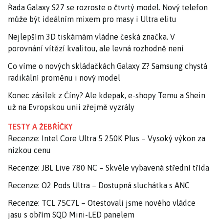
Řada Galaxy S27 se rozroste o čtvrtý model. Nový telefon
může být ideálním mixem pro masy i Ultra elitu
Nejlepším 3D tiskárnám vládne česká značka. V
porovnání vítězí kvalitou, ale levná rozhodně není
Co víme o nových skládačkách Galaxy Z? Samsung chystá
radikální proměnu i nový model
Konec zásilek z Číny? Ale kdepak, e-shopy Temu a Shein
už na Evropskou unii zřejmě vyzrály
TESTY A ŽEBŘÍČKY
Recenze: Intel Core Ultra 5 250K Plus – Vysoký výkon za
nízkou cenu
Recenze: JBL Live 780 NC – Skvěle vybavená střední třída
Recenze: O2 Pods Ultra – Dostupná sluchátka s ANC
Recenze: TCL 75C7L – Otestovali jsme nového vládce
jasu s obřím SQD Mini-LED panelem