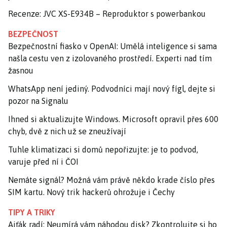
Recenze: JVC XS-E934B – Reproduktor s powerbankou
BEZPEČNOST
Bezpečnostní fiasko v OpenAI: Umělá inteligence si sama
našla cestu ven z izolovaného prostředí. Experti nad tím
žasnou
WhatsApp není jediný. Podvodníci mají nový fígl, dejte si
pozor na Signalu
Ihned si aktualizujte Windows. Microsoft opravil přes 600
chyb, dvě z nich už se zneužívají
Tuhle klimatizaci si domů nepořizujte: je to podvod,
varuje před ní i ČOI
Nemáte signál? Možná vám právě někdo krade číslo přes
SIM kartu. Nový trik hackerů ohrožuje i Čechy
TIPY A TRIKY
Ajťák radí: Neumírá vám náhodou disk? Zkontrolujte si ho