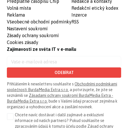
Předplatné časopisu Chip
Redakce a kontakty
Volná místa
Redakční etický kodex
Reklama
Inzerce
Všeobecné obchodní podmínky
RSS
Nastavení soukromí
Zásady ochrany soukromí
Cookies zásady
Zajímavosti ze světa IT v e-mailu
ODEBÍRAT
Přihlášením k newsletteru souhlasíte s
Obchodními podmínkami
společnosti BurdaMedia Extra s.r.o.
a potvrzujete, že jste se
seznámili se
Zásadami ochrany soukromí BurdaMedia Extra -
BurdaMedia Extra s.r.o.
bude s Vašimi údaji pracovat zejména k
organizaci a vyhodnocení akce a zasílání novinek.
Chcete navíc dostávat i další zajímavé a exkluzivní
informace od našich partnerů? Pokud souhlasíte se
zpracováním údajů k tomuto účelu podle
Zásad ochrany