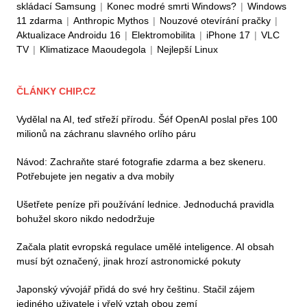
skládací Samsung
|
Konec modré smrti Windows?
|
Windows
11 zdarma
|
Anthropic Mythos
|
Nouzové otevírání pračky
|
Aktualizace Androidu 16
|
Elektromobilita
|
iPhone 17
|
VLC
TV
|
Klimatizace Maoudegola
|
Nejlepší Linux
ČLÁNKY CHIP.CZ
Vydělal na AI, teď střeží přírodu. Šéf OpenAI poslal přes 100
milionů na záchranu slavného orlího páru
Návod: Zachraňte staré fotografie zdarma a bez skeneru.
Potřebujete jen negativ a dva mobily
Ušetřete peníze při používání lednice. Jednoduchá pravidla
bohužel skoro nikdo nedodržuje
Začala platit evropská regulace umělé inteligence. AI obsah
musí být označený, jinak hrozí astronomické pokuty
Japonský vývojář přidá do své hry češtinu. Stačil zájem
jediného uživatele i vřelý vztah obou zemí