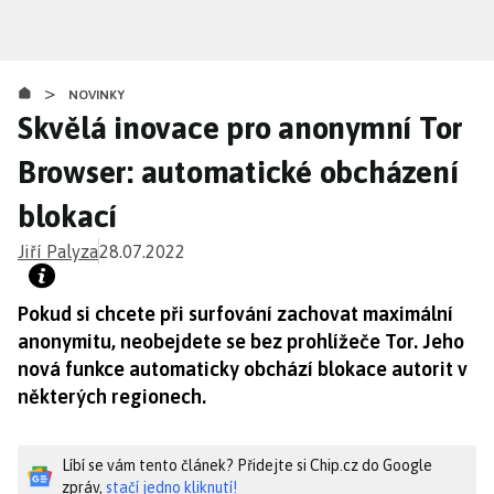
Přejít
k
hlavnímu
>
obsahu
NOVINKY
Skvělá inovace pro anonymní Tor
Browser: automatické obcházení
blokací
Jiří Palyza
28.07.2022
Pokud si chcete při surfování zachovat maximální
anonymitu, neobejdete se bez prohlížeče Tor. Jeho
nová funkce automaticky obchází blokace autorit v
některých regionech.
Líbí se vám tento článek? Přidejte si Chip.cz do Google
zpráv,
stačí jedno kliknutí!