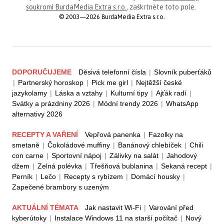
soukromí BurdaMedia Extra s.r.o.
, zaškrtněte toto pole.
© 2003—2026 BurdaMedia Extra s.r.o.
DOPORUČUJEME
Děsivá telefonní čísla
|
Slovník puberťáků
|
Partnerský horoskop
|
Pick me girl
|
Nejtěžší české
jazykolamy
|
Láska a vztahy
|
Kulturní tipy
|
Ajťák radí
|
Svátky a prázdniny 2026
|
Módní trendy 2026
|
WhatsApp
alternativy 2026
RECEPTY A VAŘENÍ
Vepřová panenka
|
Fazolky na
smetaně
|
Čokoládové muffiny
|
Banánový chlebíček
|
Chili
con carne
|
Sportovní nápoj
|
Zálivky na salát
|
Jahodový
džem
|
Zelná polévka
|
Třešňová bublanina
|
Sekaná recept
|
Perník
|
Lečo
|
Recepty s rybízem
|
Domácí housky
|
Zapečené brambory s uzeným
AKTUÁLNÍ TÉMATA
Jak nastavit Wi-Fi
|
Varování před
kyberútoky
|
Instalace Windows 11 na starší počítač
|
Nový