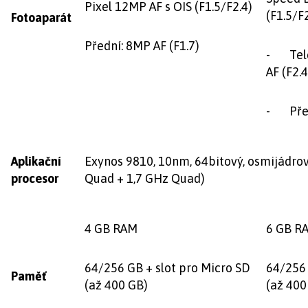
Pixel 12MP AF s OIS (F1.5/F2.4)
(F1.5/F
Fotoaparát
Přední: 8MP AF (F1.7)
- Tele
AF (F2.4
- Předn
Aplikační
Exynos 9810, 10nm, 64bitový, osmijádrov
procesor
Quad + 1,7 GHz Quad)
4 GB RAM
6 GB R
64/256 GB + slot pro Micro SD
64/256 
Paměť
(až 400 GB)
(až 400