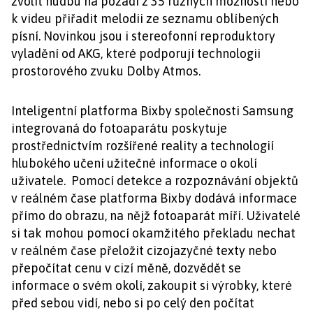
zvolit hudbu na pozadí z 35 různých možností nebo
k videu přiřadit melodii ze seznamu oblíbených
písní. Novinkou jsou i stereofonní reproduktory
vyladění od AKG, které podporují technologii
prostorového zvuku Dolby Atmos.
Inteligentní platforma Bixby společnosti Samsung
integrovaná do fotoaparátu poskytuje
prostřednictvím rozšířené reality a technologií
hlubokého učení užitečné informace o okolí
uživatele. Pomocí detekce a rozpoznávání objektů
v reálném čase platforma Bixby dodává informace
přímo do obrazu, na nějž fotoaparát míří. Uživatelé
si tak mohou pomocí okamžitého překladu nechat
v reálném čase přeložit cizojazyčné texty nebo
přepočítat cenu v cizí měně, dozvědět se
informace o svém okolí, zakoupit si výrobky, které
před sebou vidí, nebo si po celý den počítat