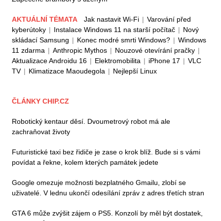
AKTUÁLNÍ TÉMATA
Jak nastavit Wi-Fi
|
Varování před
kyberútoky
|
Instalace Windows 11 na starší počítač
|
Nový
skládací Samsung
|
Konec modré smrti Windows?
|
Windows
11 zdarma
|
Anthropic Mythos
|
Nouzové otevírání pračky
|
Aktualizace Androidu 16
|
Elektromobilita
|
iPhone 17
|
VLC
TV
|
Klimatizace Maoudegola
|
Nejlepší Linux
ČLÁNKY CHIP.CZ
Robotický kentaur děsí. Dvoumetrový robot má ale
zachraňovat životy
Futuristické taxi bez řidiče je zase o krok blíž. Bude si s vámi
povídat a řekne, kolem kterých památek jedete
Google omezuje možnosti bezplatného Gmailu, zlobí se
uživatelé. V lednu ukončí odesílání zpráv z adres třetích stran
GTA 6 může zvýšit zájem o PS5. Konzolí by měl být dostatek,