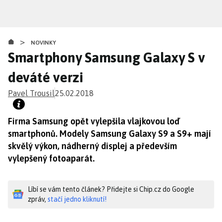
Přejít
k
hlavnímu
>
obsahu
NOVINKY
Smartphony Samsung Galaxy S v
deváté verzi
Pavel Trousil
25.02.2018
Firma Samsung opět vylepšila vlajkovou loď
smartphonů. Modely Samsung Galaxy S9 a S9+ mají
skvělý výkon, nádherný displej a především
vylepšený fotoaparát.
Líbí se vám tento článek? Přidejte si Chip.cz do Google
zpráv,
stačí jedno kliknutí!