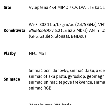
Sítě
Vylepšená 4×4 MIMO / CA, LAA, LTE kat. 
Wi-Fi 802.11 a/b/g/n/ac (2.4/5 GHz), 
Konektivita
Bluetooth
® v 5.0 (LE až 2 Mb/s), ANT+, U
(GPS, Galileo, Glonass, BeiDou)
Platby
NFC, MST
Snímač oční duhovky, snímač tlaku, akce
snímač otisků prstů, gyroskop, geomagn
Snímače
snímač, snímač tepové frekvence, snímač
snímač RGB