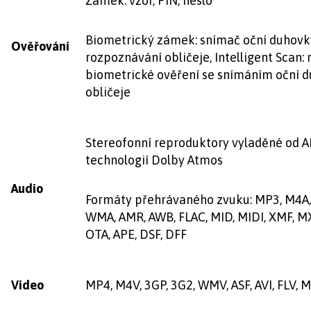
Zámek: vzor, PIN, heslo
Biometrický zámek: snímač oční duhovky
Ověřování
rozpoznávání obličeje, Intelligent Scan:
biometrické ověření se snímáním oční 
obličeje
Stereofonní reproduktory vyladěné od A
technologií Dolby Atmos
Audio
Formáty přehrávaného zvuku: MP3, M4A, 
WMA, AMR, AWB, FLAC, MID, MIDI, XMF, M
OTA, APE, DSF, DFF
Video
MP4, M4V, 3GP, 3G2, WMV, ASF, AVI, FLV,