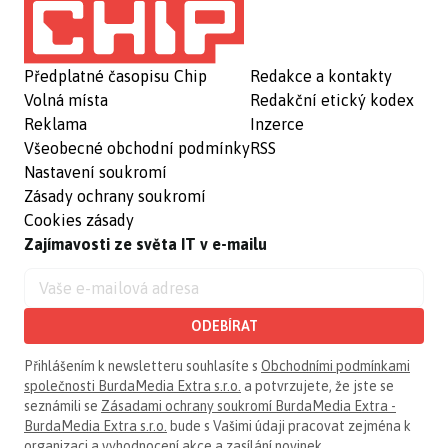
Předplatné časopisu Chip
Redakce a kontakty
Volná místa
Redakční etický kodex
Reklama
Inzerce
Všeobecné obchodní podmínky
RSS
Nastavení soukromí
Zásady ochrany soukromí
Cookies zásady
Zajímavosti ze světa IT v e-mailu
ODEBÍRAT
Přihlášením k newsletteru souhlasíte s
Obchodními podmínkami
společnosti BurdaMedia Extra s.r.o.
a potvrzujete, že jste se
seznámili se
Zásadami ochrany soukromí BurdaMedia Extra -
BurdaMedia Extra s.r.o.
bude s Vašimi údaji pracovat zejména k
organizaci a vyhodnocení akce a zasílání novinek.