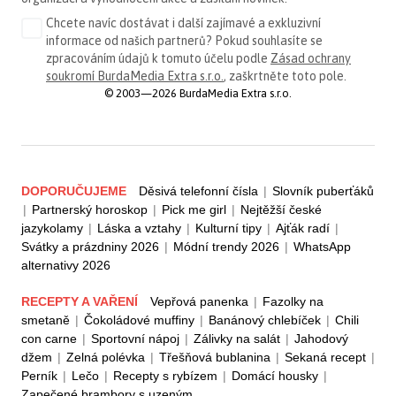
Chcete navíc dostávat i další zajímavé a exkluzivní
informace od našich partnerů? Pokud souhlasíte se
zpracováním údajů k tomuto účelu podle
Zásad ochrany
soukromí BurdaMedia Extra s.r.o.
, zaškrtněte toto pole.
© 2003—2026 BurdaMedia Extra s.r.o.
DOPORUČUJEME
Děsivá telefonní čísla
|
Slovník puberťáků
|
Partnerský horoskop
|
Pick me girl
|
Nejtěžší české
jazykolamy
|
Láska a vztahy
|
Kulturní tipy
|
Ajťák radí
|
Svátky a prázdniny 2026
|
Módní trendy 2026
|
WhatsApp
alternativy 2026
RECEPTY A VAŘENÍ
Vepřová panenka
|
Fazolky na
smetaně
|
Čokoládové muffiny
|
Banánový chlebíček
|
Chili
con carne
|
Sportovní nápoj
|
Zálivky na salát
|
Jahodový
džem
|
Zelná polévka
|
Třešňová bublanina
|
Sekaná recept
|
Perník
|
Lečo
|
Recepty s rybízem
|
Domácí housky
|
Zapečené brambory s uzeným