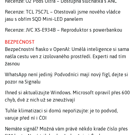
Recenze: O2 Pods Ultra – Dostupná sluchátka s ANC
Recenze: TCL 75C7L – Otestovali jsme nového vládce
jasu s obřím SQD Mini-LED panelem
Recenze: JVC XS-E934B – Reproduktor s powerbankou
BEZPEČNOST
Bezpečnostní fiasko v OpenAI: Umělá inteligence si sama
našla cestu ven z izolovaného prostředí. Experti nad tím
žasnou
WhatsApp není jediný. Podvodníci mají nový fígl, dejte si
pozor na Signalu
Ihned si aktualizujte Windows. Microsoft opravil přes 600
chyb, dvě z nich už se zneužívají
Tuhle klimatizaci si domů nepořizujte: je to podvod,
varuje před ní i ČOI
Nemáte signál? Možná vám právě někdo krade číslo přes