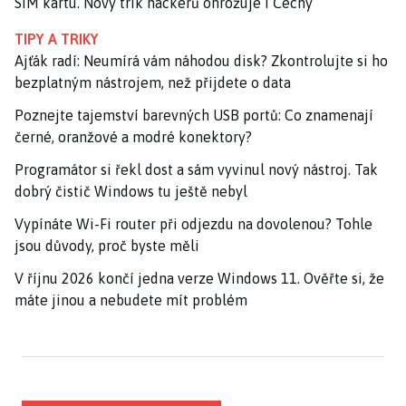
SIM kartu. Nový trik hackerů ohrožuje i Čechy
TIPY A TRIKY
Ajťák radí: Neumírá vám náhodou disk? Zkontrolujte si ho
bezplatným nástrojem, než přijdete o data
Poznejte tajemství barevných USB portů: Co znamenají
černé, oranžové a modré konektory?
Programátor si řekl dost a sám vyvinul nový nástroj. Tak
dobrý čistič Windows tu ještě nebyl
Vypínáte Wi-Fi router při odjezdu na dovolenou? Tohle
jsou důvody, proč byste měli
V říjnu 2026 končí jedna verze Windows 11. Ověřte si, že
máte jinou a nebudete mít problém