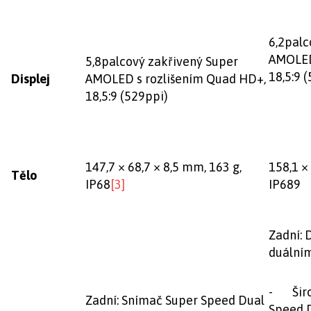
6,2palc
AMOLED
5,8palcový zakřivený Super
18,5:9 
Displej
AMOLED s rozlišením Quad HD+,
18,5:9 (529ppi)
147,7 × 68,7 × 8,5 mm, 163 g,
158,1 ×
Tělo
IP68
[3]
IP689
Zadní: 
duální
- Širo
Zadní: Snímač Super Speed Dual
Speed D