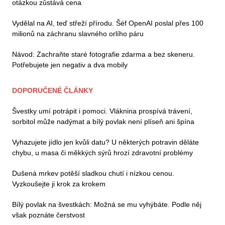
otázkou zůstává cena
Vydělal na AI, teď střeží přírodu. Šéf OpenAI poslal přes 100
milionů na záchranu slavného orlího páru
Návod: Zachraňte staré fotografie zdarma a bez skeneru.
Potřebujete jen negativ a dva mobily
DOPORUČENÉ ČLÁNKY
Švestky umí potrápit i pomoci. Vláknina prospívá trávení,
sorbitol může nadýmat a bílý povlak není plíseň ani špína
Vyhazujete jídlo jen kvůli datu? U některých potravin děláte
chybu, u masa či měkkých sýrů hrozí zdravotní problémy
Dušená mrkev potěší sladkou chutí i nízkou cenou.
Vyzkoušejte ji krok za krokem
Bílý povlak na švestkách: Možná se mu vyhýbáte. Podle něj
však poznáte čerstvost