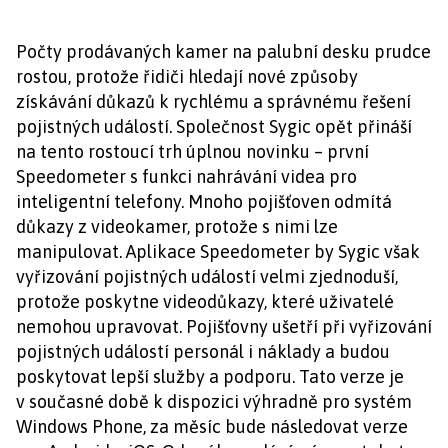
Počty prodávaných kamer na palubní desku prudce
rostou, protože řidiči hledají nové způsoby
získávání důkazů k rychlému a správnému řešení
pojistných událostí. Společnost Sygic opět přináší
na tento rostoucí trh úplnou novinku – první
Speedometer s funkci nahrávání videa pro
inteligentní telefony. Mnoho pojišťoven odmítá
důkazy z videokamer, protože s nimi lze
manipulovat. Aplikace Speedometer by Sygic však
vyřizování pojistných událostí velmi zjednoduší,
protože poskytne videodůkazy, které uživatelé
nemohou upravovat. Pojišťovny ušetří při vyřizování
pojistných událostí personál i náklady a budou
poskytovat lepší služby a podporu. Tato verze je
v současné době k dispozici výhradně pro systém
Windows Phone, za měsíc bude následovat verze