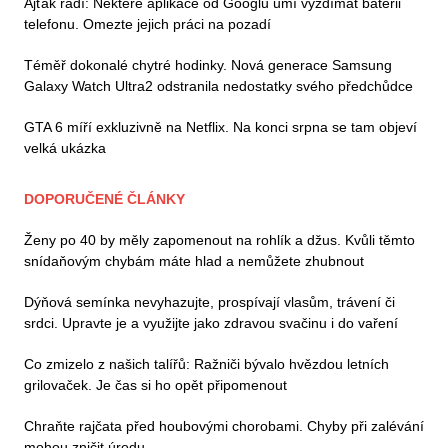
Ajťák radí: Některé aplikace od Googlu umí vyždímat baterii
telefonu. Omezte jejich práci na pozadí
Téměř dokonalé chytré hodinky. Nová generace Samsung
Galaxy Watch Ultra2 odstranila nedostatky svého předchůdce
GTA 6 míří exkluzivně na Netflix. Na konci srpna se tam objeví
velká ukázka
DOPORUČENÉ ČLÁNKY
Ženy po 40 by měly zapomenout na rohlík a džus. Kvůli těmto
snídaňovým chybám máte hlad a nemůžete zhubnout
Dýňová semínka nevyhazujte, prospívají vlasům, trávení či
srdci. Upravte je a využijte jako zdravou svačinu i do vaření
Co zmizelo z našich talířů: Ražniči bývalo hvězdou letních
grilovaček. Je čas si ho opět připomenout
Chraňte rajčata před houbovými chorobami. Chyby při zalévání
mohou zničit úrodu