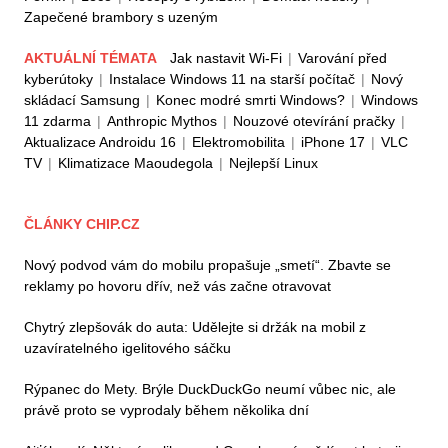
Zapečené brambory s uzeným
AKTUÁLNÍ TÉMATA
Jak nastavit Wi-Fi
|
Varování před
kyberútoky
|
Instalace Windows 11 na starší počítač
|
Nový
skládací Samsung
|
Konec modré smrti Windows?
|
Windows
11 zdarma
|
Anthropic Mythos
|
Nouzové otevírání pračky
|
Aktualizace Androidu 16
|
Elektromobilita
|
iPhone 17
|
VLC
TV
|
Klimatizace Maoudegola
|
Nejlepší Linux
ČLÁNKY CHIP.CZ
Nový podvod vám do mobilu propašuje „smetí“. Zbavte se
reklamy po hovoru dřív, než vás začne otravovat
Chytrý zlepšovák do auta: Udělejte si držák na mobil z
uzavíratelného igelitového sáčku
Rýpanec do Mety. Brýle DuckDuckGo neumí vůbec nic, ale
právě proto se vyprodaly během několika dní