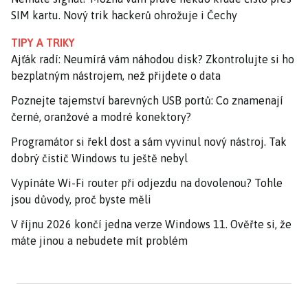
SIM kartu. Nový trik hackerů ohrožuje i Čechy
TIPY A TRIKY
Ajťák radí: Neumírá vám náhodou disk? Zkontrolujte si ho
bezplatným nástrojem, než přijdete o data
Poznejte tajemství barevných USB portů: Co znamenají
černé, oranžové a modré konektory?
Programátor si řekl dost a sám vyvinul nový nástroj. Tak
dobrý čistič Windows tu ještě nebyl
Vypínáte Wi-Fi router při odjezdu na dovolenou? Tohle
jsou důvody, proč byste měli
V říjnu 2026 končí jedna verze Windows 11. Ověřte si, že
máte jinou a nebudete mít problém