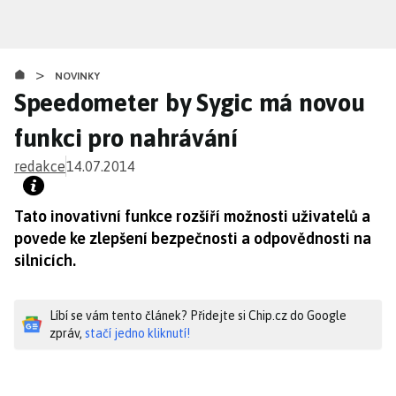
Přejít
k
hlavnímu
>
obsahu
NOVINKY
Speedometer by Sygic má novou
funkci pro nahrávání
redakce
14.07.2014
Tato inovativní funkce rozšíří možnosti uživatelů a
povede ke zlepšení bezpečnosti a odpovědnosti na
silnicích.
Líbí se vám tento článek? Přidejte si Chip.cz do Google
zpráv,
stačí jedno kliknutí!