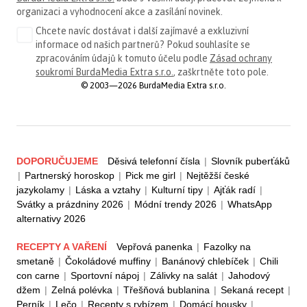
organizaci a vyhodnocení akce a zasílání novinek.
Chcete navíc dostávat i další zajímavé a exkluzivní
informace od našich partnerů? Pokud souhlasíte se
zpracováním údajů k tomuto účelu podle
Zásad ochrany
soukromí BurdaMedia Extra s.r.o.
, zaškrtněte toto pole.
© 2003—2026 BurdaMedia Extra s.r.o.
DOPORUČUJEME
Děsivá telefonní čísla
|
Slovník puberťáků
|
Partnerský horoskop
|
Pick me girl
|
Nejtěžší české
jazykolamy
|
Láska a vztahy
|
Kulturní tipy
|
Ajťák radí
|
Svátky a prázdniny 2026
|
Módní trendy 2026
|
WhatsApp
alternativy 2026
RECEPTY A VAŘENÍ
Vepřová panenka
|
Fazolky na
smetaně
|
Čokoládové muffiny
|
Banánový chlebíček
|
Chili
con carne
|
Sportovní nápoj
|
Zálivky na salát
|
Jahodový
džem
|
Zelná polévka
|
Třešňová bublanina
|
Sekaná recept
|
Perník
|
Lečo
|
Recepty s rybízem
|
Domácí housky
|