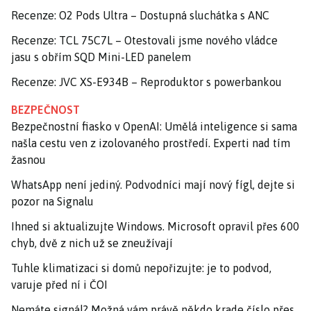
Recenze: O2 Pods Ultra – Dostupná sluchátka s ANC
Recenze: TCL 75C7L – Otestovali jsme nového vládce
jasu s obřím SQD Mini-LED panelem
Recenze: JVC XS-E934B – Reproduktor s powerbankou
BEZPEČNOST
Bezpečnostní fiasko v OpenAI: Umělá inteligence si sama
našla cestu ven z izolovaného prostředí. Experti nad tím
žasnou
WhatsApp není jediný. Podvodníci mají nový fígl, dejte si
pozor na Signalu
Ihned si aktualizujte Windows. Microsoft opravil přes 600
chyb, dvě z nich už se zneužívají
Tuhle klimatizaci si domů nepořizujte: je to podvod,
varuje před ní i ČOI
Nemáte signál? Možná vám právě někdo krade číslo přes