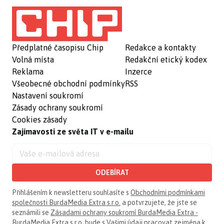
Předplatné časopisu Chip
Redakce a kontakty
Volná místa
Redakční etický kodex
Reklama
Inzerce
Všeobecné obchodní podmínky
RSS
Nastavení soukromí
Zásady ochrany soukromí
Cookies zásady
Zajímavosti ze světa IT v e-mailu
ODEBÍRAT
Přihlášením k newsletteru souhlasíte s
Obchodními podmínkami
společnosti BurdaMedia Extra s.r.o.
a potvrzujete, že jste se
seznámili se
Zásadami ochrany soukromí BurdaMedia Extra -
BurdaMedia Extra s.r.o.
bude s Vašimi údaji pracovat zejména k