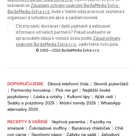
seznámili se
Zásadami ochrany soukromí BurdaMedia Extra -
BurdaMedia Extra s.r.o.
bude s Vašimi údaji pracovat zejména k
organizaci a vyhodnocení akce a zasílání novinek.
Chcete navíc dostávat i další zajímavé a exkluzivní
informace od našich partnerů? Pokud souhlasíte se
zpracováním údajů k tomuto účelu podle
Zásad ochrany
soukromí BurdaMedia Extra s.r.o.
, zaškrtněte toto pole.
© 2003—2026 BurdaMedia Extra s.r.o.
DOPORUČUJEME
Děsivá telefonní čísla
|
Slovník puberťáků
|
Partnerský horoskop
|
Pick me girl
|
Nejtěžší české
jazykolamy
|
Láska a vztahy
|
Kulturní tipy
|
Ajťák radí
|
Svátky a prázdniny 2026
|
Módní trendy 2026
|
WhatsApp
alternativy 2026
RECEPTY A VAŘENÍ
Vepřová panenka
|
Fazolky na
smetaně
|
Čokoládové muffiny
|
Banánový chlebíček
|
Chili
con carne
|
Sportovní nápoj
|
Zálivky na salát
|
Jahodový