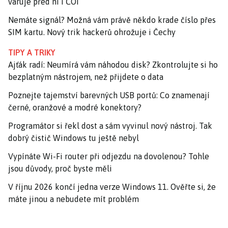
varuje před ní i ČOI
Nemáte signál? Možná vám právě někdo krade číslo přes
SIM kartu. Nový trik hackerů ohrožuje i Čechy
TIPY A TRIKY
Ajťák radí: Neumírá vám náhodou disk? Zkontrolujte si ho
bezplatným nástrojem, než přijdete o data
Poznejte tajemství barevných USB portů: Co znamenají
černé, oranžové a modré konektory?
Programátor si řekl dost a sám vyvinul nový nástroj. Tak
dobrý čistič Windows tu ještě nebyl
Vypínáte Wi-Fi router při odjezdu na dovolenou? Tohle
jsou důvody, proč byste měli
V říjnu 2026 končí jedna verze Windows 11. Ověřte si, že
máte jinou a nebudete mít problém