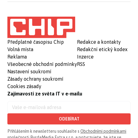
Předplatné časopisu Chip
Redakce a kontakty
Volná místa
Redakční etický kodex
Reklama
Inzerce
Všeobecné obchodní podmínky
RSS
Nastavení soukromí
Zásady ochrany soukromí
Cookies zásady
Zajímavosti ze světa IT v e-mailu
ODEBÍRAT
Přihlášením k newsletteru souhlasíte s
Obchodními podmínkami
společnosti BurdaMedia Extra s.r.o.
a potvrzujete, že jste se