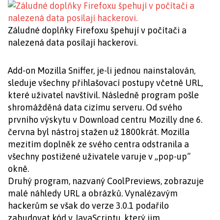
Záludné doplňky Firefoxu špehují v počítači a
nalezená data posílají hackerovi.
Add-on Mozilla Sniffer, je-li jednou nainstalován,
sleduje všechny přihlašovací postupy včetně URL,
které uživatel navštívil. Následně program pošle
shromážděná data cizímu serveru. Od svého
prvního výskytu v Download centru Mozilly dne 6.
června byl nástroj stažen už 1800krát. Mozilla
mezitím doplněk ze svého centra odstranila a
všechny postižené uživatele varuje v „pop-up“
okně.
Druhý program, nazvaný CoolPreviews, zobrazuje
malé náhledy URL a obrázků. Vynalézavým
hackerům se však do verze 3.0.1 podařilo
zabudovat kód v JavaScriptu, který jim