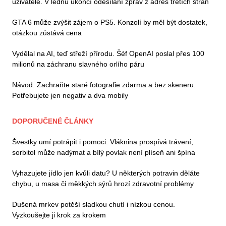
uživatelé. V lednu ukončí odesílání zpráv z adres třetích stran
GTA 6 může zvýšit zájem o PS5. Konzolí by měl být dostatek,
otázkou zůstává cena
Vydělal na AI, teď střeží přírodu. Šéf OpenAI poslal přes 100
milionů na záchranu slavného orlího páru
Návod: Zachraňte staré fotografie zdarma a bez skeneru.
Potřebujete jen negativ a dva mobily
DOPORUČENÉ ČLÁNKY
Švestky umí potrápit i pomoci. Vláknina prospívá trávení,
sorbitol může nadýmat a bílý povlak není plíseň ani špína
Vyhazujete jídlo jen kvůli datu? U některých potravin děláte
chybu, u masa či měkkých sýrů hrozí zdravotní problémy
Dušená mrkev potěší sladkou chutí i nízkou cenou.
Vyzkoušejte ji krok za krokem