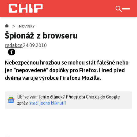
Přejít
k
otevří
hlavnímu
>
obsahu
NOVINKY
Špionáž z browseru
redakce
24.09.2010
Nebezpečnou hrozbou se mohou stát falešné nebo
jen "nepovedené" doplňky pro Firefox. Hned před
dvěma varuje výrobce Firefoxu Mozilla.
Líbí se vám tento článek? Přidejte si Chip.cz do Google
zpráv,
stačí jedno kliknutí!