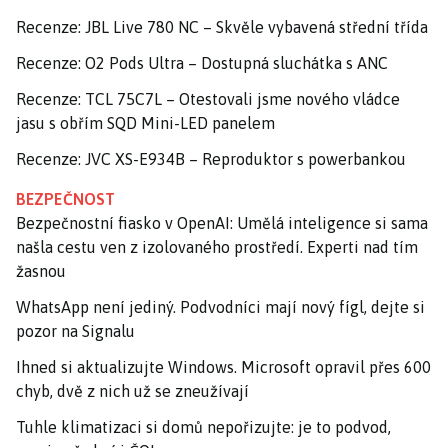
Recenze: JBL Live 780 NC – Skvěle vybavená střední třída
Recenze: O2 Pods Ultra – Dostupná sluchátka s ANC
Recenze: TCL 75C7L – Otestovali jsme nového vládce
jasu s obřím SQD Mini-LED panelem
Recenze: JVC XS-E934B – Reproduktor s powerbankou
BEZPEČNOST
Bezpečnostní fiasko v OpenAI: Umělá inteligence si sama
našla cestu ven z izolovaného prostředí. Experti nad tím
žasnou
WhatsApp není jediný. Podvodníci mají nový fígl, dejte si
pozor na Signalu
Ihned si aktualizujte Windows. Microsoft opravil přes 600
chyb, dvě z nich už se zneužívají
Tuhle klimatizaci si domů nepořizujte: je to podvod,