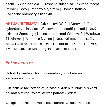
džem
|
Zelná polévka
|
Třešňová bublanina
|
Sekaná recept
|
Perník
|
Lečo
|
Recepty s rybízem
|
Domácí housky
|
Zapečené brambory s uzeným
AKTUÁLNÍ TÉMATA
Jak nastavit Wi-Fi
|
Varování před
kyberútoky
|
Instalace Windows 11 na starší počítač
|
Nový
skládací Samsung
|
Konec modré smrti Windows?
|
Windows
11 zdarma
|
Anthropic Mythos
|
Nouzové otevírání pračky
|
Aktualizace Androidu 16
|
Elektromobilita
|
iPhone 17
|
VLC
TV
|
Klimatizace Maoudegola
|
Nejlepší Linux
ČLÁNKY CHIP.CZ
Robotický kentaur děsí. Dvoumetrový robot má ale
zachraňovat životy
Futuristické taxi bez řidiče je zase o krok blíž. Bude si s vámi
povídat a řekne, kolem kterých památek jedete
Google omezuje možnosti bezplatného Gmailu, zlobí se