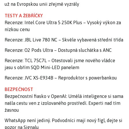
už na Evropskou unii zřejmě vyzrály
TESTY A ŽEBŘÍČKY
Recenze: Intel Core Ultra 5 250K Plus – Vysoký výkon za
nízkou cenu
Recenze: JBL Live 780 NC – Skvěle vybavená střední třída
Recenze: O2 Pods Ultra – Dostupná sluchátka s ANC
Recenze: TCL 75C7L – Otestovali jsme nového vládce
jasu s obřím SQD Mini-LED panelem
Recenze: JVC XS-E934B – Reproduktor s powerbankou
BEZPEČNOST
Bezpečnostní fiasko v OpenAI: Umělá inteligence si sama
našla cestu ven z izolovaného prostředí. Experti nad tím
žasnou
WhatsApp není jediný. Podvodníci mají nový fígl, dejte si
pozor na Signalu