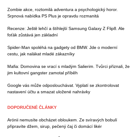
Zombie akce, roztomilá adventura a psychologický horor.
Srpnová nabídka PS Plus je opravdu rozmanitá
Recenze: Ještě lehčí a štíhlejší Samsung Galaxy Z Flip8. Ale
foťák zůstává jen základní
Spider-Man spoléhá na gadgety od BMW. Jde o moderní
cestu, jak nalákat mladé zákazníky
Mafia: Domovina se vrací s mladým Salierim. Tvůrci přiznali, že
jim kultovní gangster zamotal příběh
Google vás může odposlouchávat. Vyplatí se zkontrolovat
nastavení účtu a smazat uložené nahrávky
DOPORUČENÉ ČLÁNKY
Arónii nemusíte obcházet obloukem. Ze svíravých bobulí
připravíte džem, sirup, pečený čaj či domácí likér