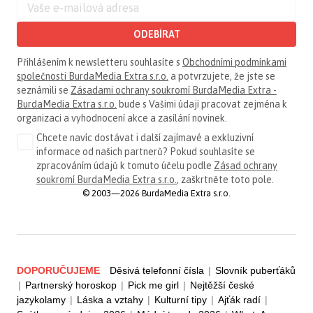
ODEBÍRAT
Přihlášením k newsletteru souhlasíte s
Obchodními podmínkami
společnosti BurdaMedia Extra s.r.o.
a potvrzujete, že jste se
seznámili se
Zásadami ochrany soukromí BurdaMedia Extra -
BurdaMedia Extra s.r.o.
bude s Vašimi údaji pracovat zejména k
organizaci a vyhodnocení akce a zasílání novinek.
Chcete navíc dostávat i další zajímavé a exkluzivní
informace od našich partnerů? Pokud souhlasíte se
zpracováním údajů k tomuto účelu podle
Zásad ochrany
soukromí BurdaMedia Extra s.r.o.
, zaškrtněte toto pole.
© 2003—2026 BurdaMedia Extra s.r.o.
DOPORUČUJEME
Děsivá telefonní čísla
|
Slovník puberťáků
|
Partnerský horoskop
|
Pick me girl
|
Nejtěžší české
jazykolamy
|
Láska a vztahy
|
Kulturní tipy
|
Ajťák radí
|