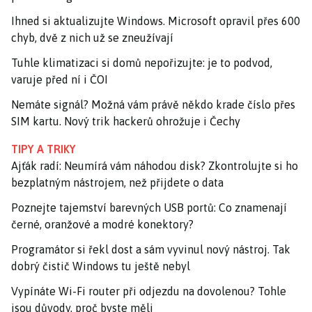
Ihned si aktualizujte Windows. Microsoft opravil přes 600
chyb, dvě z nich už se zneužívají
Tuhle klimatizaci si domů nepořizujte: je to podvod,
varuje před ní i ČOI
Nemáte signál? Možná vám právě někdo krade číslo přes
SIM kartu. Nový trik hackerů ohrožuje i Čechy
TIPY A TRIKY
Ajťák radí: Neumírá vám náhodou disk? Zkontrolujte si ho
bezplatným nástrojem, než přijdete o data
Poznejte tajemství barevných USB portů: Co znamenají
černé, oranžové a modré konektory?
Programátor si řekl dost a sám vyvinul nový nástroj. Tak
dobrý čistič Windows tu ještě nebyl
Vypínáte Wi-Fi router při odjezdu na dovolenou? Tohle
jsou důvody, proč byste měli