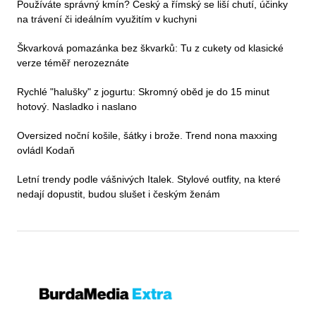
Používáte správný kmín? Český a římský se liší chutí, účinky
na trávení či ideálním využitím v kuchyni
Škvarková pomazánka bez škvarků: Tu z cukety od klasické
verze téměř nerozeznáte
Rychlé "halušky" z jogurtu: Skromný oběd je do 15 minut
hotový. Nasladko i naslano
Oversized noční košile, šátky i brože. Trend nona maxxing
ovládl Kodaň
Letní trendy podle vášnivých Italek. Stylové outfity, na které
nedají dopustit, budou slušet i českým ženám