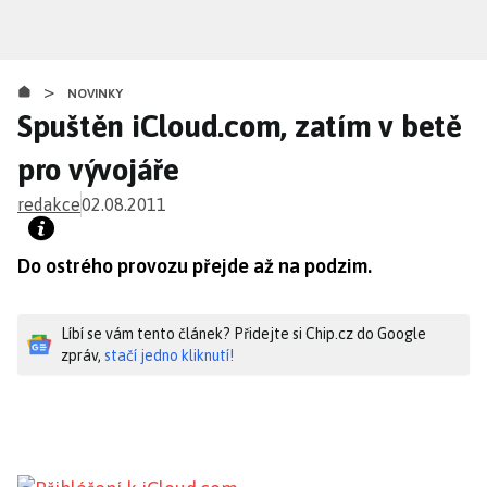
Přejít
k
hlavnímu
>
obsahu
NOVINKY
Spuštěn iCloud.com, zatím v betě
pro vývojáře
redakce
02.08.2011
Do ostrého provozu přejde až na podzim.
Líbí se vám tento článek? Přidejte si Chip.cz do Google
zpráv,
stačí jedno kliknutí!