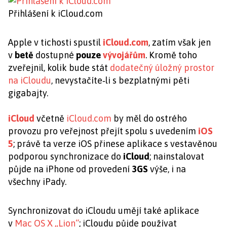
Přihlášení k iCloud.com
Apple v tichosti spustil
iCloud.com
, zatím však jen
v
betě
dostupné
pouze
vývojářům
. Kromě toho
zveřejnil, kolik bude stát
dodatečný úložný prostor
na iCloudu
, nevystačíte‑li s bezplatnými pěti
gigabajty.
iCloud
včetně
iCloud.com
by měl do ostrého
provozu pro veřejnost přejít spolu s uvedením
iOS
5
; právě ta verze iOS přinese aplikace s vestavěnou
podporou synchronizace do
iCloud
; nainstalovat
půjde na iPhone od provedení
3GS
výše, i na
všechny iPady.
Synchronizovat do iCloudu umějí také aplikace
v
Mac OS X „Lion“
; iCloudu půjde používat