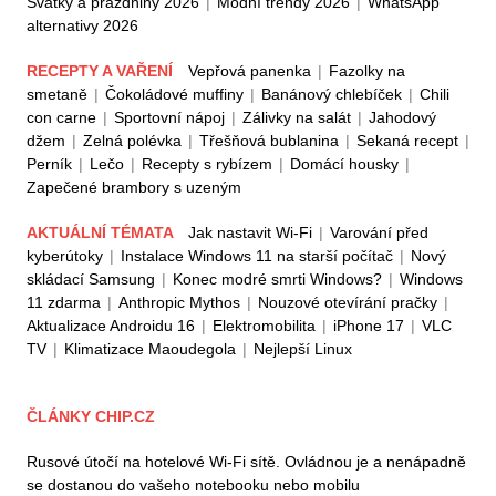
Svátky a prázdniny 2026
|
Módní trendy 2026
|
WhatsApp
alternativy 2026
RECEPTY A VAŘENÍ
Vepřová panenka
|
Fazolky na
smetaně
|
Čokoládové muffiny
|
Banánový chlebíček
|
Chili
con carne
|
Sportovní nápoj
|
Zálivky na salát
|
Jahodový
džem
|
Zelná polévka
|
Třešňová bublanina
|
Sekaná recept
|
Perník
|
Lečo
|
Recepty s rybízem
|
Domácí housky
|
Zapečené brambory s uzeným
AKTUÁLNÍ TÉMATA
Jak nastavit Wi-Fi
|
Varování před
kyberútoky
|
Instalace Windows 11 na starší počítač
|
Nový
skládací Samsung
|
Konec modré smrti Windows?
|
Windows
11 zdarma
|
Anthropic Mythos
|
Nouzové otevírání pračky
|
Aktualizace Androidu 16
|
Elektromobilita
|
iPhone 17
|
VLC
TV
|
Klimatizace Maoudegola
|
Nejlepší Linux
ČLÁNKY CHIP.CZ
Rusové útočí na hotelové Wi-Fi sítě. Ovládnou je a nenápadně
se dostanou do vašeho notebooku nebo mobilu