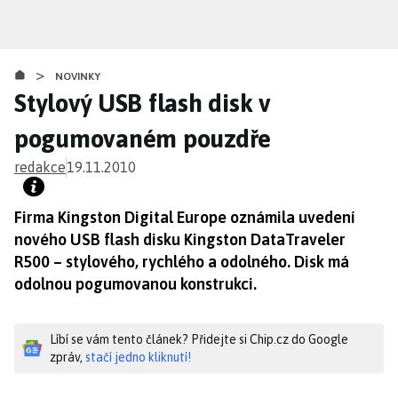
Přejít
k
hlavnímu
>
obsahu
NOVINKY
Stylový USB flash disk v
pogumovaném pouzdře
redakce
19.11.2010
Firma Kingston Digital Europe oznámila uvedení
nového USB flash disku Kingston DataTraveler
R500 – stylového, rychlého a odolného. Disk má
odolnou pogumovanou konstrukci.
Líbí se vám tento článek? Přidejte si Chip.cz do Google
zpráv,
stačí jedno kliknutí!