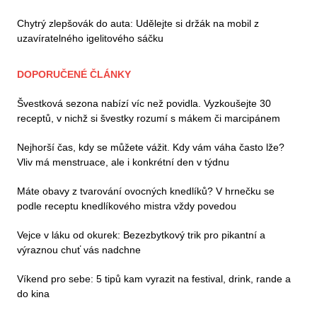
Chytrý zlepšovák do auta: Udělejte si držák na mobil z
uzavíratelného igelitového sáčku
DOPORUČENÉ ČLÁNKY
Švestková sezona nabízí víc než povidla. Vyzkoušejte 30
receptů, v nichž si švestky rozumí s mákem či marcipánem
Nejhorší čas, kdy se můžete vážit. Kdy vám váha často lže?
Vliv má menstruace, ale i konkrétní den v týdnu
Máte obavy z tvarování ovocných knedlíků? V hrnečku se
podle receptu knedlíkového mistra vždy povedou
Vejce v láku od okurek: Bezezbytkový trik pro pikantní a
výraznou chuť vás nadchne
Víkend pro sebe: 5 tipů kam vyrazit na festival, drink, rande a
do kina