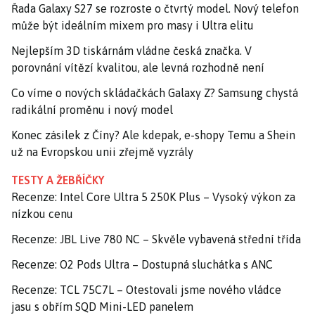
Řada Galaxy S27 se rozroste o čtvrtý model. Nový telefon
může být ideálním mixem pro masy i Ultra elitu
Nejlepším 3D tiskárnám vládne česká značka. V
porovnání vítězí kvalitou, ale levná rozhodně není
Co víme o nových skládačkách Galaxy Z? Samsung chystá
radikální proměnu i nový model
Konec zásilek z Číny? Ale kdepak, e-shopy Temu a Shein
už na Evropskou unii zřejmě vyzrály
TESTY A ŽEBŘÍČKY
Recenze: Intel Core Ultra 5 250K Plus – Vysoký výkon za
nízkou cenu
Recenze: JBL Live 780 NC – Skvěle vybavená střední třída
Recenze: O2 Pods Ultra – Dostupná sluchátka s ANC
Recenze: TCL 75C7L – Otestovali jsme nového vládce
jasu s obřím SQD Mini-LED panelem