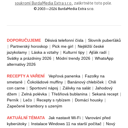
soukromí BurdaMedia Extra s.r.o.
, zaškrtněte toto pole.
© 2003—2026 BurdaMedia Extra s.r.o.
DOPORUČUJEME
Děsivá telefonní čísla
|
Slovník puberťáků
|
Partnerský horoskop
|
Pick me girl
|
Nejtěžší české
jazykolamy
|
Láska a vztahy
|
Kulturní tipy
|
Ajťák radí
|
Svátky a prázdniny 2026
|
Módní trendy 2026
|
WhatsApp
alternativy 2026
RECEPTY A VAŘENÍ
Vepřová panenka
|
Fazolky na
smetaně
|
Čokoládové muffiny
|
Banánový chlebíček
|
Chili
con carne
|
Sportovní nápoj
|
Zálivky na salát
|
Jahodový
džem
|
Zelná polévka
|
Třešňová bublanina
|
Sekaná recept
|
Perník
|
Lečo
|
Recepty s rybízem
|
Domácí housky
|
Zapečené brambory s uzeným
AKTUÁLNÍ TÉMATA
Jak nastavit Wi-Fi
|
Varování před
kyberútoky
|
Instalace Windows 11 na starší počítač
|
Nový