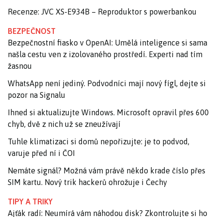
Recenze: JVC XS-E934B – Reproduktor s powerbankou
BEZPEČNOST
Bezpečnostní fiasko v OpenAI: Umělá inteligence si sama
našla cestu ven z izolovaného prostředí. Experti nad tím
žasnou
WhatsApp není jediný. Podvodníci mají nový fígl, dejte si
pozor na Signalu
Ihned si aktualizujte Windows. Microsoft opravil přes 600
chyb, dvě z nich už se zneužívají
Tuhle klimatizaci si domů nepořizujte: je to podvod,
varuje před ní i ČOI
Nemáte signál? Možná vám právě někdo krade číslo přes
SIM kartu. Nový trik hackerů ohrožuje i Čechy
TIPY A TRIKY
Ajťák radí: Neumírá vám náhodou disk? Zkontrolujte si ho