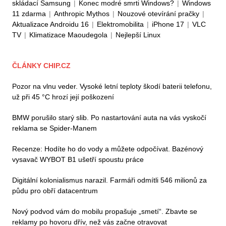
skládací Samsung
|
Konec modré smrti Windows?
|
Windows
11 zdarma
|
Anthropic Mythos
|
Nouzové otevírání pračky
|
Aktualizace Androidu 16
|
Elektromobilita
|
iPhone 17
|
VLC
TV
|
Klimatizace Maoudegola
|
Nejlepší Linux
ČLÁNKY CHIP.CZ
Pozor na vlnu veder. Vysoké letní teploty škodí baterii telefonu,
už při 45 °C hrozí její poškození
BMW porušilo starý slib. Po nastartování auta na vás vyskočí
reklama se Spider-Manem
Recenze: Hodíte ho do vody a můžete odpočívat. Bazénový
vysavač WYBOT B1 ušetří spoustu práce
Digitální kolonialismus narazil. Farmáři odmítli 546 milionů za
půdu pro obří datacentrum
Nový podvod vám do mobilu propašuje „smetí“. Zbavte se
reklamy po hovoru dřív, než vás začne otravovat