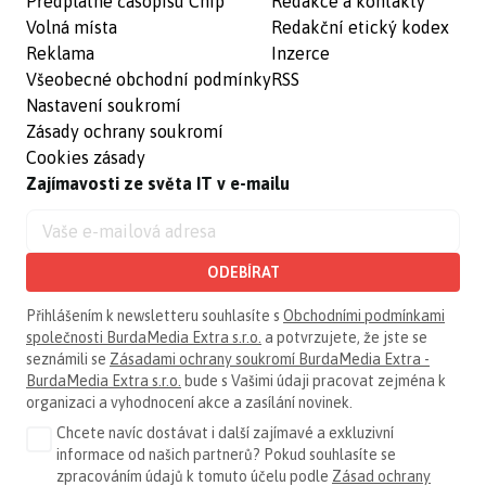
Předplatné časopisu Chip
Redakce a kontakty
Volná místa
Redakční etický kodex
Reklama
Inzerce
Všeobecné obchodní podmínky
RSS
Nastavení soukromí
Zásady ochrany soukromí
Cookies zásady
Zajímavosti ze světa IT v e-mailu
ODEBÍRAT
Přihlášením k newsletteru souhlasíte s
Obchodními podmínkami
společnosti BurdaMedia Extra s.r.o.
a potvrzujete, že jste se
seznámili se
Zásadami ochrany soukromí BurdaMedia Extra -
BurdaMedia Extra s.r.o.
bude s Vašimi údaji pracovat zejména k
organizaci a vyhodnocení akce a zasílání novinek.
Chcete navíc dostávat i další zajímavé a exkluzivní
informace od našich partnerů? Pokud souhlasíte se
zpracováním údajů k tomuto účelu podle
Zásad ochrany