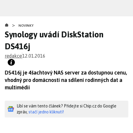
Přejít
k
hlavnímu
>
obsahu
NOVINKY
Synology uvádí DiskStation
DS416j
redakce
12.01.2016
DS416j je 4šachtový NAS server za dostupnou cenu,
vhodný pro domácnosti na sdílení rodinných dat a
multimédií
Líbí se vám tento článek? Přidejte si Chip.cz do Google
zpráv,
stačí jedno kliknutí!