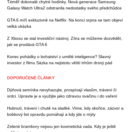
Téměř dokonalé chytré hodinky. Nová generace Samsung
Galaxy Watch Ultra2 odstranila nedostatky svého předchůdce
GTA 6 míří exkluzivně na Netflix. Na konci srpna se tam objeví
velká ukázka
Z Xboxu se stal investiční nástroj. Zítra se můžeme dozvědět,
jak se prodává GTA 6
Konec pohádky o bohatství z umělé inteligence? Slavný
investor z filmu Sázka na nejistotu věští trhům drsný pád
DOPORUČENÉ ČLÁNKY
Dýňová semínka nevyhazujte, prospívají vlasům, trávení či
srdci. Upravte je a využijte jako zdravou svačinu i do vaření
Hubnutí, trávení i chutě na sladké. Víme, kdy skořice, zázvor a
bobkový list opravdu pomáhají a kdy jde o mýty
Zelené brambory nejsou jen kosmetická vada. Kdy je ještě