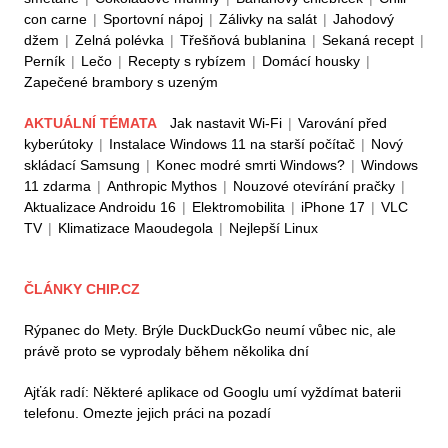
con carne
|
Sportovní nápoj
|
Zálivky na salát
|
Jahodový
džem
|
Zelná polévka
|
Třešňová bublanina
|
Sekaná recept
|
Perník
|
Lečo
|
Recepty s rybízem
|
Domácí housky
|
Zapečené brambory s uzeným
AKTUÁLNÍ TÉMATA
Jak nastavit Wi-Fi
|
Varování před
kyberútoky
|
Instalace Windows 11 na starší počítač
|
Nový
skládací Samsung
|
Konec modré smrti Windows?
|
Windows
11 zdarma
|
Anthropic Mythos
|
Nouzové otevírání pračky
|
Aktualizace Androidu 16
|
Elektromobilita
|
iPhone 17
|
VLC
TV
|
Klimatizace Maoudegola
|
Nejlepší Linux
ČLÁNKY CHIP.CZ
Rýpanec do Mety. Brýle DuckDuckGo neumí vůbec nic, ale
právě proto se vyprodaly během několika dní
Ajťák radí: Některé aplikace od Googlu umí vyždímat baterii
telefonu. Omezte jejich práci na pozadí