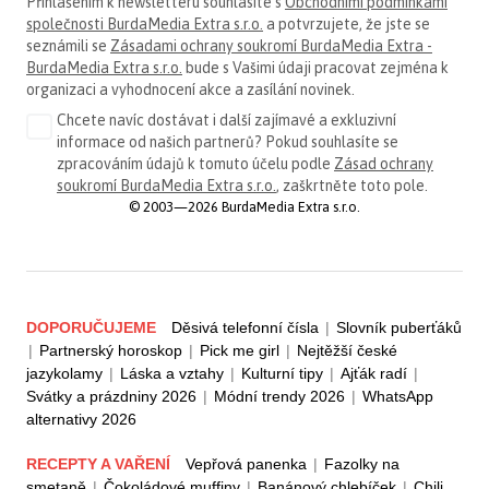
Přihlášením k newsletteru souhlasíte s
Obchodními podmínkami
společnosti BurdaMedia Extra s.r.o.
a potvrzujete, že jste se
seznámili se
Zásadami ochrany soukromí BurdaMedia Extra -
BurdaMedia Extra s.r.o.
bude s Vašimi údaji pracovat zejména k
organizaci a vyhodnocení akce a zasílání novinek.
Chcete navíc dostávat i další zajímavé a exkluzivní
informace od našich partnerů? Pokud souhlasíte se
zpracováním údajů k tomuto účelu podle
Zásad ochrany
soukromí BurdaMedia Extra s.r.o.
, zaškrtněte toto pole.
© 2003—2026 BurdaMedia Extra s.r.o.
DOPORUČUJEME
Děsivá telefonní čísla
|
Slovník puberťáků
|
Partnerský horoskop
|
Pick me girl
|
Nejtěžší české
jazykolamy
|
Láska a vztahy
|
Kulturní tipy
|
Ajťák radí
|
Svátky a prázdniny 2026
|
Módní trendy 2026
|
WhatsApp
alternativy 2026
RECEPTY A VAŘENÍ
Vepřová panenka
|
Fazolky na
smetaně
|
Čokoládové muffiny
|
Banánový chlebíček
|
Chili