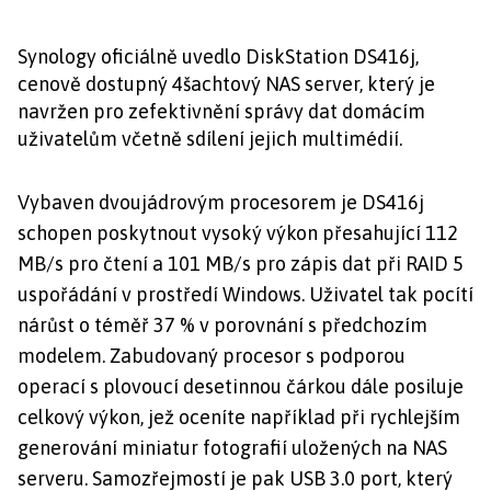
Synology oficiálně uvedlo DiskStation DS416j,
cenově dostupný 4šachtový NAS server, který je
navržen pro zefektivnění správy dat domácím
uživatelům včetně sdílení jejich multimédií.
Vybaven dvoujádrovým procesorem je DS416j
schopen poskytnout vysoký výkon přesahující 112
MB/s pro čtení a 101 MB/s pro zápis dat při RAID 5
uspořádání v prostředí Windows. Uživatel tak pocítí
nárůst o téměř 37 % v porovnání s předchozím
modelem. Zabudovaný procesor s podporou
operací s plovoucí desetinnou čárkou dále posiluje
celkový výkon, jež oceníte například při rychlejším
generování miniatur fotografií uložených na NAS
serveru. Samozřejmostí je pak USB 3.0 port, který