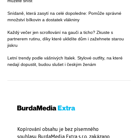
můžete sníst
Snídaně, která zasytí na celé dopoledne: Pomůže správné
množství bílkovin a dostatek vlákniny
Každý večer jen scrollování na gauči a ticho? Zkuste s
partnerem rutinu, díky které uklidíte dům i zažehnete starou
jiskru
Letní trendy podle vášnivých Italek. Stylové outfity, na které
nedají dopustit, budou slušet i českým ženám
Kopírování obsahu je bez písemného
souhlasu BurdaMedia Extra s.r.o. zakázano