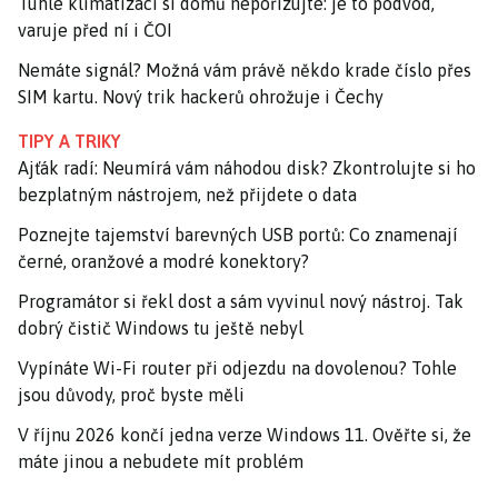
Tuhle klimatizaci si domů nepořizujte: je to podvod,
varuje před ní i ČOI
Nemáte signál? Možná vám právě někdo krade číslo přes
SIM kartu. Nový trik hackerů ohrožuje i Čechy
TIPY A TRIKY
Ajťák radí: Neumírá vám náhodou disk? Zkontrolujte si ho
bezplatným nástrojem, než přijdete o data
Poznejte tajemství barevných USB portů: Co znamenají
černé, oranžové a modré konektory?
Programátor si řekl dost a sám vyvinul nový nástroj. Tak
dobrý čistič Windows tu ještě nebyl
Vypínáte Wi-Fi router při odjezdu na dovolenou? Tohle
jsou důvody, proč byste měli
V říjnu 2026 končí jedna verze Windows 11. Ověřte si, že
máte jinou a nebudete mít problém