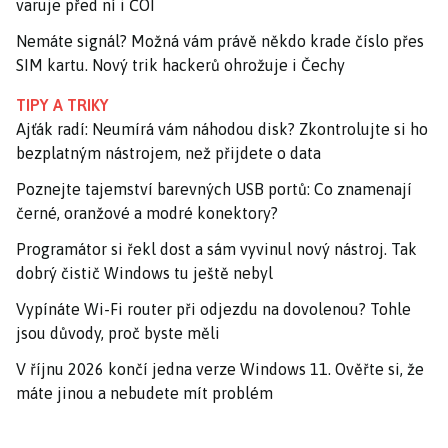
varuje před ní i ČOI
Nemáte signál? Možná vám právě někdo krade číslo přes
SIM kartu. Nový trik hackerů ohrožuje i Čechy
TIPY A TRIKY
Ajťák radí: Neumírá vám náhodou disk? Zkontrolujte si ho
bezplatným nástrojem, než přijdete o data
Poznejte tajemství barevných USB portů: Co znamenají
černé, oranžové a modré konektory?
Programátor si řekl dost a sám vyvinul nový nástroj. Tak
dobrý čistič Windows tu ještě nebyl
Vypínáte Wi-Fi router při odjezdu na dovolenou? Tohle
jsou důvody, proč byste měli
V říjnu 2026 končí jedna verze Windows 11. Ověřte si, že
máte jinou a nebudete mít problém