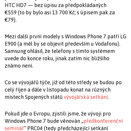
HTC HD7 — bez úpisu za předpokládaných
€559 (to by bylo asi 13 700 Kč; s úpisem pak za
€79).
Mezi další první modely s Windows Phone 7 patří LG
E900 (a měl by se objevit především u Vodafonu).
Samsung ohlásil, že telefony s tímto systémem
uvede do konce roku, jinak zatím nic bližšího
známo není.
Co se vývojářů týče, již od této středy se budou po
celý říjen a dále v listopadu konat na různých
místech Spojených států
vývojářská setkání
.
Pokud jde o Evropu, zjistili jsme, že vývoji pro
Windows Phone 7 bude věnován „
předkonferenční
seminář
“ PRC04 (tedy předcházející setkání