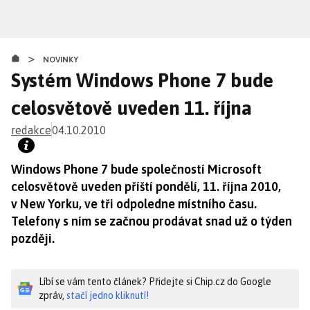
Přejít
k
hlavnímu
>
obsahu
NOVINKY
Systém Windows Phone 7 bude
celosvětově uveden 11. října
redakce
04.10.2010
Windows Phone 7 bude společností Microsoft
celosvětově uveden příští pondělí, 11. října 2010,
v New Yorku, ve tři odpoledne místního času.
Telefony s ním se začnou prodávat snad už o týden
později.
Líbí se vám tento článek? Přidejte si Chip.cz do Google
zpráv,
stačí jedno kliknutí!