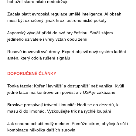
bohužel skoro nikdo nedodržuje
Začala platit evropská regulace umělé inteligence. AI obsah
musí být označený, jinak hrozí astronomické pokuty
Japonský vývojář přidá do své hry češtinu. Stačil zájem
jediného uživatele i vřelý vztah obou zemí
Rusové inovovali své drony. Expert objevil nový systém ladění
antén, který odolá rušení signálu
DOPORUČENÉ ČLÁNKY
Tonka fazole: Koření levnější a dostupnější než vanilka. Kvůli
jedné látce má kontroverzní pověst a v USA je zakázané
Broskve prospívají trávení i imunitě: Hodí se do dezertů, k
masu či do limonád. Vyzkoušejte trik na rychlé loupání
Jak snadno ochutit mdlý meloun: Pomůže citron, obyčejná sůl i
kombinace několika dalších surovin