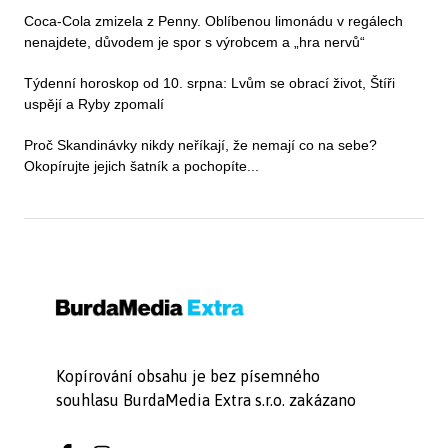
Coca-Cola zmizela z Penny. Oblíbenou limonádu v regálech
nenajdete, důvodem je spor s výrobcem a „hra nervů“
Týdenní horoskop od 10. srpna: Lvům se obrací život, Štíři
uspějí a Ryby zpomalí
Proč Skandinávky nikdy neříkají, že nemají co na sebe?
Okopírujte jejich šatník a pochopíte...
Kopírování obsahu je bez písemného
souhlasu BurdaMedia Extra s.r.o. zakázano