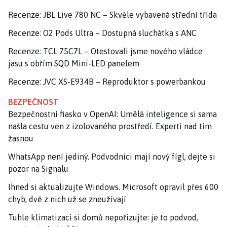
Recenze: JBL Live 780 NC – Skvěle vybavená střední třída
Recenze: O2 Pods Ultra – Dostupná sluchátka s ANC
Recenze: TCL 75C7L – Otestovali jsme nového vládce
jasu s obřím SQD Mini-LED panelem
Recenze: JVC XS-E934B – Reproduktor s powerbankou
BEZPEČNOST
Bezpečnostní fiasko v OpenAI: Umělá inteligence si sama
našla cestu ven z izolovaného prostředí. Experti nad tím
žasnou
WhatsApp není jediný. Podvodníci mají nový fígl, dejte si
pozor na Signalu
Ihned si aktualizujte Windows. Microsoft opravil přes 600
chyb, dvě z nich už se zneužívají
Tuhle klimatizaci si domů nepořizujte: je to podvod,