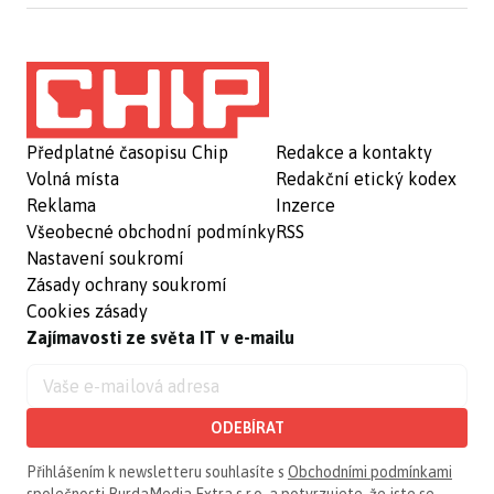
Předplatné časopisu Chip
Redakce a kontakty
Volná místa
Redakční etický kodex
Reklama
Inzerce
Všeobecné obchodní podmínky
RSS
Nastavení soukromí
Zásady ochrany soukromí
Cookies zásady
Zajímavosti ze světa IT v e-mailu
ODEBÍRAT
Přihlášením k newsletteru souhlasíte s
Obchodními podmínkami
společnosti BurdaMedia Extra s.r.o.
a potvrzujete, že jste se