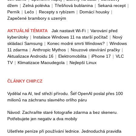
džem
|
Zelná polévka
|
Třešňová bublanina
|
Sekaná recept
|
Perník
|
Lečo
|
Recepty s rybízem
|
Domácí housky
|
Zapečené brambory s uzeným
AKTUÁLNÍ TÉMATA
Jak nastavit Wi-Fi
|
Varování před
kyberútoky
|
Instalace Windows 11 na starší počítač
|
Nový
skládací Samsung
|
Konec modré smrti Windows?
|
Windows
11 zdarma
|
Anthropic Mythos
|
Nouzové otevírání pračky
|
Aktualizace Androidu 16
|
Elektromobilita
|
iPhone 17
|
VLC
TV
|
Klimatizace Maoudegola
|
Nejlepší Linux
ČLÁNKY CHIP.CZ
Vydělal na AI, teď střeží přírodu. Šéf OpenAI poslal přes 100
milionů na záchranu slavného orlího páru
Návod: Zachraňte staré fotografie zdarma a bez skeneru.
Potřebujete jen negativ a dva mobily
Ušetřete peníze při používání lednice. Jednoduchá pravidla