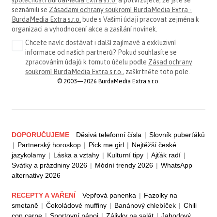
seznámili se
Zásadami ochrany soukromí BurdaMedia Extra -
BurdaMedia Extra s.r.o.
bude s Vašimi údaji pracovat zejména k
organizaci a vyhodnocení akce a zasílání novinek.
Chcete navíc dostávat i další zajímavé a exkluzivní
informace od našich partnerů? Pokud souhlasíte se
zpracováním údajů k tomuto účelu podle
Zásad ochrany
soukromí BurdaMedia Extra s.r.o.
, zaškrtněte toto pole.
© 2003—2026 BurdaMedia Extra s.r.o.
DOPORUČUJEME
Děsivá telefonní čísla
|
Slovník puberťáků
|
Partnerský horoskop
|
Pick me girl
|
Nejtěžší české
jazykolamy
|
Láska a vztahy
|
Kulturní tipy
|
Ajťák radí
|
Svátky a prázdniny 2026
|
Módní trendy 2026
|
WhatsApp
alternativy 2026
RECEPTY A VAŘENÍ
Vepřová panenka
|
Fazolky na
smetaně
|
Čokoládové muffiny
|
Banánový chlebíček
|
Chili
con carne
|
Sportovní nápoj
|
Zálivky na salát
|
Jahodový