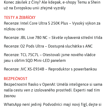
Konec zásilek z Číny? Ale kdepak, e-shopy Temu a Shein
už na Evropskou unii zřejmě vyzrály
TESTY A ŽEBŘÍČKY
Recenze: Intel Core Ultra 5 250K Plus – Vysoký výkon za
nízkou cenu
Recenze: JBL Live 780 NC – Skvěle vybavená střední třída
Recenze: O2 Pods Ultra – Dostupná sluchátka s ANC
Recenze: TCL 75C7L – Otestovali jsme nového vládce
jasu s obřím SQD Mini-LED panelem
Recenze: JVC XS-E934B – Reproduktor s powerbankou
BEZPEČNOST
Bezpečnostní fiasko v OpenAI: Umělá inteligence si sama
našla cestu ven z izolovaného prostředí. Experti nad tím
žasnou
WhatsApp není jediný. Podvodníci mají nový fígl, dejte si