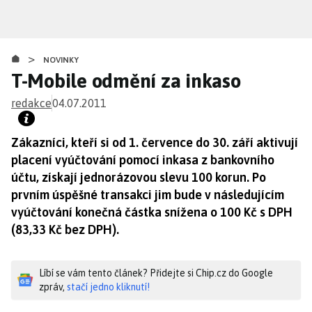
Přejít
k
hlavnímu
>
obsahu
NOVINKY
T-Mobile odmění za inkaso
redakce
04.07.2011
Zákazníci, kteří si od 1. července do 30. září aktivují
placení vyúčtování pomocí inkasa z bankovního
účtu, získají jednorázovou slevu 100 korun. Po
prvním úspěšné transakci jim bude v následujícím
vyúčtování konečná částka snížena o 100 Kč s DPH
(83,33 Kč bez DPH).
Líbí se vám tento článek? Přidejte si Chip.cz do Google
zpráv,
stačí jedno kliknutí!