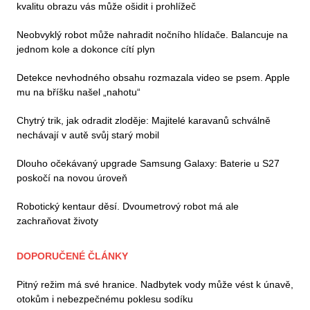
kvalitu obrazu vás může ošidit i prohlížeč
Neobvyklý robot může nahradit nočního hlídače. Balancuje na
jednom kole a dokonce cítí plyn
Detekce nevhodného obsahu rozmazala video se psem. Apple
mu na bříšku našel „nahotu“
Chytrý trik, jak odradit zloděje: Majitelé karavanů schválně
nechávají v autě svůj starý mobil
Dlouho očekávaný upgrade Samsung Galaxy: Baterie u S27
poskočí na novou úroveň
Robotický kentaur děsí. Dvoumetrový robot má ale
zachraňovat životy
DOPORUČENÉ ČLÁNKY
Pitný režim má své hranice. Nadbytek vody může vést k únavě,
otokům i nebezpečnému poklesu sodíku