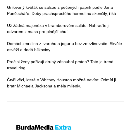
Grilovaný květák se salsou z pečených paprik podle Jana
Punčocháře: Doby prachsprostého hermelínu skončily, říká
Už žádná majonéza v bramborovém salátu. Nahraďte ji
odvarem z masa pro plnější chuť
Domácí zmrzlina z tvarohu a jogurtu bez zmrzlinovače. Skvěle
osvěží a dodá bílkoviny
Proč si ženy pořizují druhý zásnubní prsten? Toto je trend
travel ring
Čtyři věci, které o Whitney Houston možná nevíte: Odmítl ji
bratr Michaela Jacksona a měla milenku