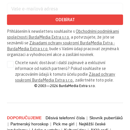
ODEBÍRAT
Přihlášením k newsletteru souhlasíte s
Obchodními podmínkami
společnosti BurdaMedia Extra s.r.o.
a potvrzujete, že jste se
seznámili se
Zásadami ochrany soukromí BurdaMedia Extra -
BurdaMedia Extra s.r.o.
bude s Vašimi údaji pracovat zejména k
organizaci a vyhodnocení akce a zasílání novinek.
Chcete navíc dostávat i další zajímavé a exkluzivní
informace od našich partnerů? Pokud souhlasíte se
zpracováním údajů k tomuto účelu podle
Zásad ochrany
soukromí BurdaMedia Extra s.r.o.
, zaškrtněte toto pole.
© 2003—2026 BurdaMedia Extra s.r.o.
DOPORUČUJEME
Děsivá telefonní čísla
|
Slovník puberťáků
|
Partnerský horoskop
|
Pick me girl
|
Nejtěžší české
jazykolamy
|
Láska a vztahy
|
Kulturní tipy
|
Ajťák radí
|