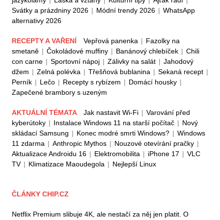
Svátky a prázdniny 2026
|
Módní trendy 2026
|
WhatsApp
alternativy 2026
RECEPTY A VAŘENÍ
Vepřová panenka
|
Fazolky na
smetaně
|
Čokoládové muffiny
|
Banánový chlebíček
|
Chili
con carne
|
Sportovní nápoj
|
Zálivky na salát
|
Jahodový
džem
|
Zelná polévka
|
Třešňová bublanina
|
Sekaná recept
|
Perník
|
Lečo
|
Recepty s rybízem
|
Domácí housky
|
Zapečené brambory s uzeným
AKTUÁLNÍ TÉMATA
Jak nastavit Wi-Fi
|
Varování před
kyberútoky
|
Instalace Windows 11 na starší počítač
|
Nový
skládací Samsung
|
Konec modré smrti Windows?
|
Windows
11 zdarma
|
Anthropic Mythos
|
Nouzové otevírání pračky
|
Aktualizace Androidu 16
|
Elektromobilita
|
iPhone 17
|
VLC
TV
|
Klimatizace Maoudegola
|
Nejlepší Linux
ČLÁNKY CHIP.CZ
Netflix Premium slibuje 4K, ale nestačí za něj jen platit. O