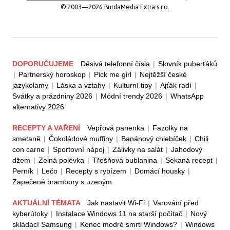
© 2003—2026 BurdaMedia Extra s.r.o.
DOPORUČUJEME
Děsivá telefonní čísla
|
Slovník puberťáků
|
Partnerský horoskop
|
Pick me girl
|
Nejtěžší české
jazykolamy
|
Láska a vztahy
|
Kulturní tipy
|
Ajťák radí
|
Svátky a prázdniny 2026
|
Módní trendy 2026
|
WhatsApp
alternativy 2026
RECEPTY A VAŘENÍ
Vepřová panenka
|
Fazolky na
smetaně
|
Čokoládové muffiny
|
Banánový chlebíček
|
Chili
con carne
|
Sportovní nápoj
|
Zálivky na salát
|
Jahodový
džem
|
Zelná polévka
|
Třešňová bublanina
|
Sekaná recept
|
Perník
|
Lečo
|
Recepty s rybízem
|
Domácí housky
|
Zapečené brambory s uzeným
AKTUÁLNÍ TÉMATA
Jak nastavit Wi-Fi
|
Varování před
kyberútoky
|
Instalace Windows 11 na starší počítač
|
Nový
skládací Samsung
|
Konec modré smrti Windows?
|
Windows