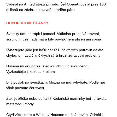
Vydělal na AI, teď střeží přírodu. Šéf OpenAI poslal přes 100
milionů na záchranu slavného orlího páru
DOPORUČENÉ ČLÁNKY
Švestky umí potrápit i pomoci. Vláknina prospívá trávení,
sorbitol může nadýmat a bílý povlak není plíseň ani špína
Vyhazujete jídlo jen kvůli datu? U některých potravin děláte
chybu, u masa či měkkých sýrů hrozí zdravotní problémy
Dušená mrkev potěší sladkou chutí i nízkou cenou.
Vyzkoušejte ji krok za krokem
Bílý povlak na švestkách: Možná se mu vyhýbáte. Podle něj
však poznáte čerstvost
Zakrýt bříško nebo odhalit? Kodaňské maminky boří pravidla
mateřství i módy
Čtyři věci, které o Whitney Houston možná nevíte: Odmítl ji