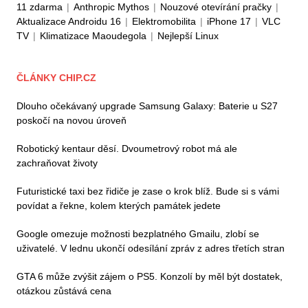
11 zdarma
|
Anthropic Mythos
|
Nouzové otevírání pračky
|
Aktualizace Androidu 16
|
Elektromobilita
|
iPhone 17
|
VLC
TV
|
Klimatizace Maoudegola
|
Nejlepší Linux
ČLÁNKY CHIP.CZ
Dlouho očekávaný upgrade Samsung Galaxy: Baterie u S27
poskočí na novou úroveň
Robotický kentaur děsí. Dvoumetrový robot má ale
zachraňovat životy
Futuristické taxi bez řidiče je zase o krok blíž. Bude si s vámi
povídat a řekne, kolem kterých památek jedete
Google omezuje možnosti bezplatného Gmailu, zlobí se
uživatelé. V lednu ukončí odesílání zpráv z adres třetích stran
GTA 6 může zvýšit zájem o PS5. Konzolí by měl být dostatek,
otázkou zůstává cena