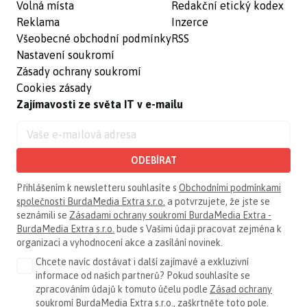
Volná místa
Redakční etický kodex
Reklama
Inzerce
Všeobecné obchodní podmínky
RSS
Nastavení soukromí
Zásady ochrany soukromí
Cookies zásady
Zajímavosti ze světa IT v e-mailu
ODEBÍRAT
Přihlášením k newsletteru souhlasíte s
Obchodními podmínkami
společnosti BurdaMedia Extra s.r.o.
a potvrzujete, že jste se
seznámili se
Zásadami ochrany soukromí BurdaMedia Extra -
BurdaMedia Extra s.r.o.
bude s Vašimi údaji pracovat zejména k
organizaci a vyhodnocení akce a zasílání novinek.
Chcete navíc dostávat i další zajímavé a exkluzivní
informace od našich partnerů? Pokud souhlasíte se
zpracováním údajů k tomuto účelu podle
Zásad ochrany
soukromí BurdaMedia Extra s.r.o.
, zaškrtněte toto pole.