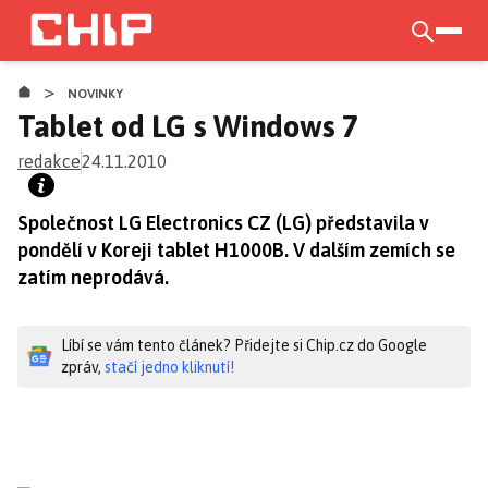
Přejít
k
otevří
hlavnímu
>
obsahu
NOVINKY
Tablet od LG s Windows 7
redakce
24.11.2010
Společnost LG Electronics CZ (LG) představila v
pondělí v Koreji tablet H1000B. V dalším zemích se
zatím neprodává.
Líbí se vám tento článek? Přidejte si Chip.cz do Google
zpráv,
stačí jedno kliknutí!