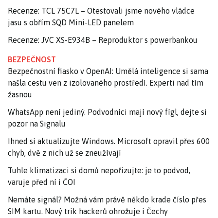
Recenze: TCL 75C7L – Otestovali jsme nového vládce
jasu s obřím SQD Mini-LED panelem
Recenze: JVC XS-E934B – Reproduktor s powerbankou
BEZPEČNOST
Bezpečnostní fiasko v OpenAI: Umělá inteligence si sama
našla cestu ven z izolovaného prostředí. Experti nad tím
žasnou
WhatsApp není jediný. Podvodníci mají nový fígl, dejte si
pozor na Signalu
Ihned si aktualizujte Windows. Microsoft opravil přes 600
chyb, dvě z nich už se zneužívají
Tuhle klimatizaci si domů nepořizujte: je to podvod,
varuje před ní i ČOI
Nemáte signál? Možná vám právě někdo krade číslo přes
SIM kartu. Nový trik hackerů ohrožuje i Čechy