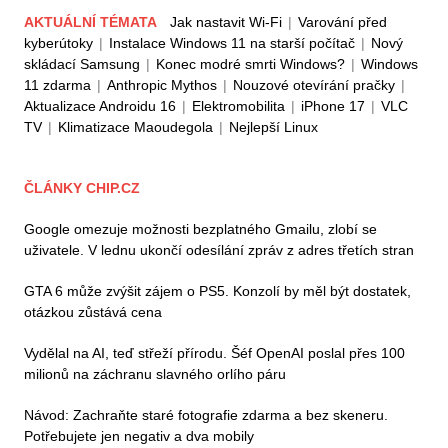
AKTUÁLNÍ TÉMATA
Jak nastavit Wi-Fi
|
Varování před
kyberútoky
|
Instalace Windows 11 na starší počítač
|
Nový
skládací Samsung
|
Konec modré smrti Windows?
|
Windows
11 zdarma
|
Anthropic Mythos
|
Nouzové otevírání pračky
|
Aktualizace Androidu 16
|
Elektromobilita
|
iPhone 17
|
VLC
TV
|
Klimatizace Maoudegola
|
Nejlepší Linux
ČLÁNKY CHIP.CZ
Google omezuje možnosti bezplatného Gmailu, zlobí se
uživatele. V lednu ukončí odesílání zpráv z adres třetích stran
GTA 6 může zvýšit zájem o PS5. Konzolí by měl být dostatek,
otázkou zůstává cena
Vydělal na AI, teď střeží přírodu. Šéf OpenAI poslal přes 100
milionů na záchranu slavného orlího páru
Návod: Zachraňte staré fotografie zdarma a bez skeneru.
Potřebujete jen negativ a dva mobily