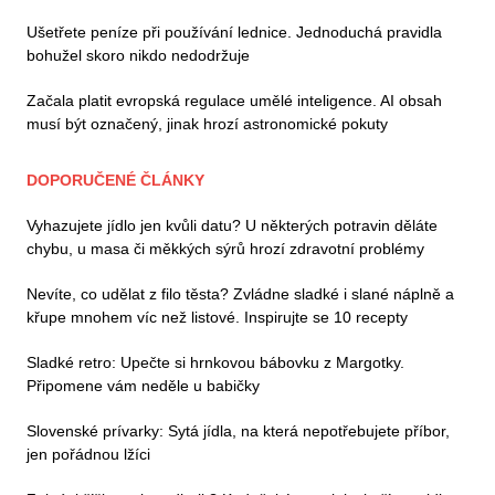
Ušetřete peníze při používání lednice. Jednoduchá pravidla
bohužel skoro nikdo nedodržuje
Začala platit evropská regulace umělé inteligence. AI obsah
musí být označený, jinak hrozí astronomické pokuty
DOPORUČENÉ ČLÁNKY
Vyhazujete jídlo jen kvůli datu? U některých potravin děláte
chybu, u masa či měkkých sýrů hrozí zdravotní problémy
Nevíte, co udělat z filo těsta? Zvládne sladké i slané náplně a
křupe mnohem víc než listové. Inspirujte se 10 recepty
Sladké retro: Upečte si hrnkovou bábovku z Margotky.
Připomene vám neděle u babičky
Slovenské prívarky: Sytá jídla, na která nepotřebujete příbor,
jen pořádnou lžíci