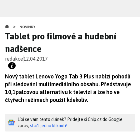
Přejít
k
hlavnímu
>
obsahu
NOVINKY
Tablet pro filmové a hudební
nadšence
redakce
12.04.2017
Nový tablet Lenovo Yoga Tab 3 Plus nabízí pohodlí
při sledování multimediálního obsahu. Představuje
10,1palcovou alternativu k televizi a lze ho ve
čtyřech režimech použít kdekoliv.
Líbí se vám tento článek? Přidejte si Chip.cz do Google
zpráv,
stačí jedno kliknutí!