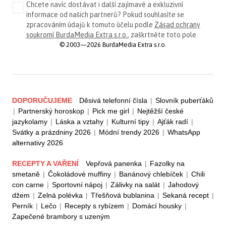
Chcete navíc dostávat i další zajímavé a exkluzivní
informace od našich partnerů? Pokud souhlasíte se
zpracováním údajů k tomuto účelu podle
Zásad ochrany
soukromí BurdaMedia Extra s.r.o.
, zaškrtněte toto pole.
© 2003—2026 BurdaMedia Extra s.r.o.
DOPORUČUJEME
Děsivá telefonní čísla
|
Slovník puberťáků
|
Partnerský horoskop
|
Pick me girl
|
Nejtěžší české
jazykolamy
|
Láska a vztahy
|
Kulturní tipy
|
Ajťák radí
|
Svátky a prázdniny 2026
|
Módní trendy 2026
|
WhatsApp
alternativy 2026
RECEPTY A VAŘENÍ
Vepřová panenka
|
Fazolky na
smetaně
|
Čokoládové muffiny
|
Banánový chlebíček
|
Chili
con carne
|
Sportovní nápoj
|
Zálivky na salát
|
Jahodový
džem
|
Zelná polévka
|
Třešňová bublanina
|
Sekaná recept
|
Perník
|
Lečo
|
Recepty s rybízem
|
Domácí housky
|
Zapečené brambory s uzeným