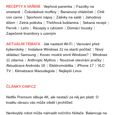
RECEPTY A VAŘENÍ
Vepřová panenka
|
Fazolky na
smetaně
|
Čokoládové muffiny
|
Banánový chlebíček
|
Chili
con carne
|
Sportovní nápoj
|
Zálivky na salát
|
Jahodový
džem
|
Zelná polévka
|
Třešňová bublanina
|
Sekaná recept
|
Perník
|
Lečo
|
Recepty s rybízem
|
Domácí housky
|
Zapečené brambory s uzeným
AKTUÁLNÍ TÉMATA
Jak nastavit Wi-Fi
|
Varování před
kyberútoky
|
Instalace Windows 11 na starší počítač
|
Nový
skládací Samsung
|
Konec modré smrti Windows?
|
Windows
11 zdarma
|
Anthropic Mythos
|
Nouzové otevírání pračky
|
Aktualizace Androidu 16
|
Elektromobilita
|
iPhone 17
|
VLC
TV
|
Klimatizace Maoudegola
|
Nejlepší Linux
ČLÁNKY CHIP.CZ
Netflix Premium slibuje 4K, ale nestačí za něj jen platit. O
kvalitu obrazu vás může ošidit i prohlížeč
Neobvyklý robot může nahradit nočního hlídače. Balancuje na