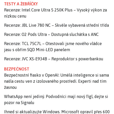
TESTY A ŽEBŘÍČKY
Recenze: Intel Core Ultra 5 250K Plus – Vysoký výkon za
nízkou cenu
Recenze: JBL Live 780 NC – Skvěle vybavená střední třída
Recenze: O2 Pods Ultra – Dostupná sluchátka s ANC
Recenze: TCL 75C7L – Otestovali jsme nového vládce
jasu s obřím SQD Mini-LED panelem
Recenze: JVC XS-E934B – Reproduktor s powerbankou
BEZPEČNOST
Bezpečnostní fiasko v OpenAI: Umělá inteligence si sama
našla cestu ven z izolovaného prostředí. Experti nad tím
žasnou
WhatsApp není jediný. Podvodníci mají nový fígl, dejte si
pozor na Signalu
Ihned si aktualizujte Windows. Microsoft opravil přes 600