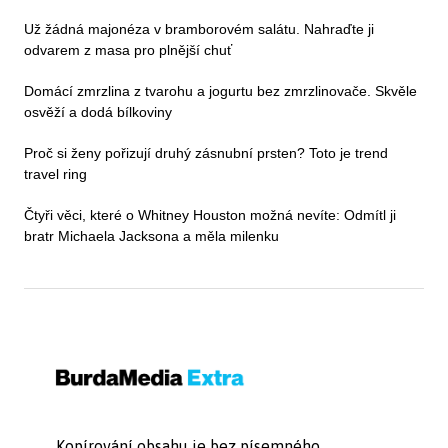
Už žádná majonéza v bramborovém salátu. Nahraďte ji
odvarem z masa pro plnější chuť
Domácí zmrzlina z tvarohu a jogurtu bez zmrzlinovače. Skvěle
osvěží a dodá bílkoviny
Proč si ženy pořizují druhý zásnubní prsten? Toto je trend
travel ring
Čtyři věci, které o Whitney Houston možná nevíte: Odmítl ji
bratr Michaela Jacksona a měla milenku
Kopírování obsahu je bez písemného