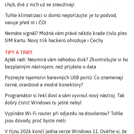
chyb, dvě z nich už se zneužívají
Tuhle klimatizaci si domů nepořizujte: je to podvod,
varuje před ní i ČOI
Nemáte signál? Možná vám právě někdo krade číslo přes
SIM kartu. Nový trik hackerů ohrožuje i Čechy
TIPY A TRIKY
Ajťák radí: Neumírá vám náhodou disk? Zkontrolujte si ho
bezplatným nástrojem, než přijdete o data
Poznejte tajemství barevných USB portů: Co znamenají
černé, oranžové a modré konektory?
Programátor si řekl dost a sám vyvinul nový nástroj. Tak
dobrý čistič Windows tu ještě nebyl
Vypínáte Wi-Fi router při odjezdu na dovolenou? Tohle
jsou důvody, proč byste měli
V říjnu 2026 končí jedna verze Windows 11. Ověřte si, že