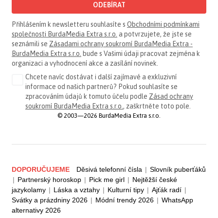
ODEBÍRAT
Přihlášením k newsletteru souhlasíte s
Obchodními podmínkami
společnosti BurdaMedia Extra s.r.o.
a potvrzujete, že jste se
seznámili se
Zásadami ochrany soukromí BurdaMedia Extra -
BurdaMedia Extra s.r.o.
bude s Vašimi údaji pracovat zejména k
organizaci a vyhodnocení akce a zasílání novinek.
Chcete navíc dostávat i další zajímavé a exkluzivní
informace od našich partnerů? Pokud souhlasíte se
zpracováním údajů k tomuto účelu podle
Zásad ochrany
soukromí BurdaMedia Extra s.r.o.
, zaškrtněte toto pole.
© 2003—2026 BurdaMedia Extra s.r.o.
DOPORUČUJEME
Děsivá telefonní čísla
|
Slovník puberťáků
|
Partnerský horoskop
|
Pick me girl
|
Nejtěžší české
jazykolamy
|
Láska a vztahy
|
Kulturní tipy
|
Ajťák radí
|
Svátky a prázdniny 2026
|
Módní trendy 2026
|
WhatsApp
alternativy 2026