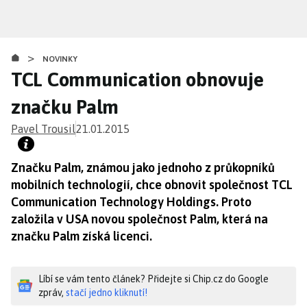
Přejít
k
hlavnímu
>
obsahu
NOVINKY
TCL Communication obnovuje
značku Palm
Pavel Trousil
21.01.2015
Značku Palm, známou jako jednoho z průkopníků
mobilních technologií, chce obnovit společnost TCL
Communication Technology Holdings. Proto
založila v USA novou společnost Palm, která na
značku Palm získá licenci.
Líbí se vám tento článek? Přidejte si Chip.cz do Google
zpráv,
stačí jedno kliknutí!