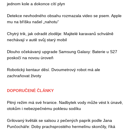
jednom kole a dokonce cítí plyn
Detekce nevhodného obsahu rozmazala video se psem. Apple
mu na bříšku našel „nahotu“
Chytrý trik, jak odradit zloděje: Majitelé karavanů schválně
nechávají v autě svůj starý mobil
Dlouho očekávaný upgrade Samsung Galaxy: Baterie u S27
poskočí na novou úroveň
Robotický kentaur děsí. Dvoumetrový robot má ale
zachraňovat životy
DOPORUČENÉ ČLÁNKY
Pitný režim má své hranice. Nadbytek vody může vést k únavě,
otokům i nebezpečnému poklesu sodíku
Grilovaný květák se salsou z pečených paprik podle Jana
Punčocháře: Doby prachsprostého hermelínu skončily, říká