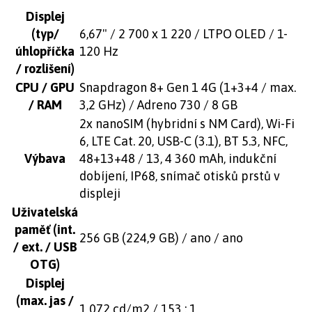
Displej
(typ/
6,67" / 2 700 x 1 220 / LTPO OLED / 1-
úhlopříčka
120 Hz
/ rozlišení)
CPU / GPU
Snapdragon 8+ Gen 1 4G (1+3+4 / max.
/ RAM
3,2 GHz) / Adreno 730 / 8 GB
2x nanoSIM (hybridní s NM Card), Wi-Fi
6, LTE Cat. 20, USB-C (3.1), BT 5.3, NFC,
Výbava
48+13+48 / 13, 4 360 mAh, indukční
dobíjení, IP68, snímač otisků prstů v
displeji
Uživatelská
paměť (int.
256 GB (224,9 GB) / ano / ano
/ ext. / USB
OTG)
Displej
(max. jas /
1 072 cd/m2 / 153 : 1