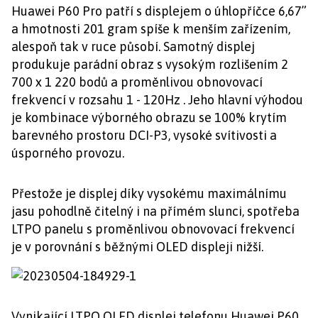
Huawei P60 Pro patří s displejem o úhlopříčce 6,67”
a hmotnosti 201 gram spíše k menším zařízením,
alespoň tak v ruce působí. Samotný displej
produkuje parádní obraz s vysokým rozlišením 2
700 x 1 220 bodů a proměnlivou obnovovací
frekvencí v rozsahu 1 - 120Hz . Jeho hlavní výhodou
je kombinace výborného obrazu se 100% krytím
barevného prostoru DCI-P3, vysoké svítivosti a
úsporného provozu.
Přestože je displej díky vysokému maximálnímu
jasu pohodlně čitelný i na přímém slunci, spotřeba
LTPO panelu s proměnlivou obnovovací frekvencí
je v porovnání s běžnými OLED displeji nižší.
Vynikající LTPO OLED displej telefonu Huawei P60