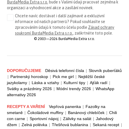
BurdaMedia Extra s.r.o.
bude s Vašimi údaji pracovat zejména k
organizaci a vyhodnocení akce a zasílání novinek.
Chcete navíc dostávat i další zajímavé a exkluzivní
informace od našich partnerů? Pokud souhlasíte se
zpracováním údajů k tomuto účelu podle
Zásad ochrany
soukromí BurdaMedia Extra s.r.o.
, zaškrtněte toto pole.
© 2003—2026 BurdaMedia Extra s.r.o.
DOPORUČUJEME
Děsivá telefonní čísla
|
Slovník puberťáků
|
Partnerský horoskop
|
Pick me girl
|
Nejtěžší české
jazykolamy
|
Láska a vztahy
|
Kulturní tipy
|
Ajťák radí
|
Svátky a prázdniny 2026
|
Módní trendy 2026
|
WhatsApp
alternativy 2026
RECEPTY A VAŘENÍ
Vepřová panenka
|
Fazolky na
smetaně
|
Čokoládové muffiny
|
Banánový chlebíček
|
Chili
con carne
|
Sportovní nápoj
|
Zálivky na salát
|
Jahodový
džem
|
Zelná polévka
|
Třešňová bublanina
|
Sekaná recept
|