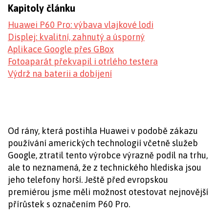
Kapitoly článku
Huawei P60 Pro: výbava vlajkové lodi
Displej: kvalitní, zahnutý a úsporný
Aplikace Google přes GBox
Fotoaparát překvapil i otrlého testera
Výdrž na baterii a dobíjení
Od rány, která postihla Huawei v podobě zákazu
používání amerických technologií včetně služeb
Google, ztratil tento výrobce výrazně podíl na trhu,
ale to neznamená, že z technického hlediska jsou
jeho telefony horší. Ještě před evropskou
premiérou jsme měli možnost otestovat nejnovější
přírůstek s označením P60 Pro.