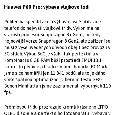
Huawei P60 Pro: výbava vlajkové lodi
Pohled na specifikace a výbavu jasně přiřazuje
telefon do nejvyšší vlajkové třídy. Výkon má na
starosti procesor Snapdragon 8+ Gen1, ne tedy
nejnovější verze Snapdragon 8 Gen2, ale zařízení se
musí z výše uvedených důvodů obejít bez provozu v
5G sítích. Výkon SoC je však i tak perfektní a v
kombinaci s 8 GB RAM běží prostředí EMUI 13.1
naprosto plynule a hladce. V benchmarku PCMark
jsme sice naměřili jen 11 841 bodů, ale to je dáno
spíše špatnou optimalizací, v herním testu GFX-
Bench Manhattan jsme zaznamenali výborných 110
fps.
Prémiovou třídu prozrazuje kromě krásného LTPO
OLED displeje a perfektního fotoaparátu i výbava v