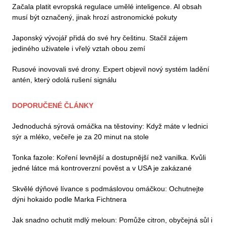
Začala platit evropská regulace umělé inteligence. AI obsah
musí být označený, jinak hrozí astronomické pokuty
Japonský vývojář přidá do své hry češtinu. Stačil zájem
jediného uživatele i vřelý vztah obou zemí
Rusové inovovali své drony. Expert objevil nový systém ladění
antén, který odolá rušení signálu
DOPORUČENÉ ČLÁNKY
Jednoduchá sýrová omáčka na těstoviny: Když máte v lednici
sýr a mléko, večeře je za 20 minut na stole
Tonka fazole: Koření levnější a dostupnější než vanilka. Kvůli
jedné látce má kontroverzní pověst a v USA je zakázané
Skvělé dýňové lívance s podmáslovou omáčkou: Ochutnejte
dýni hokaido podle Marka Fichtnera
Jak snadno ochutit mdlý meloun: Pomůže citron, obyčejná sůl i