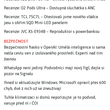
Recenze: O2 Pods Ultra – Dostupná sluchátka s ANC
Recenze: TCL 75C7L – Otestovali jsme nového vládce
jasu s obřím SQD Mini-LED panelem
Recenze: JVC XS-E934B – Reproduktor s powerbankou
BEZPEČNOST
Bezpečnostní fiasko v OpenAI: Umělá inteligence si sama
našla cestu ven z izolovaného prostředí. Experti nad tím
žasnou
WhatsApp není jediný. Podvodníci mají nový fígl, dejte si
pozor na Signalu
Ihned si aktualizujte Windows. Microsoft opravil přes 600
chyb, dvě z nich už se zneužívají
Tuhle klimatizaci si domů nepořizujte: je to podvod,
varuje před ní i ČOI