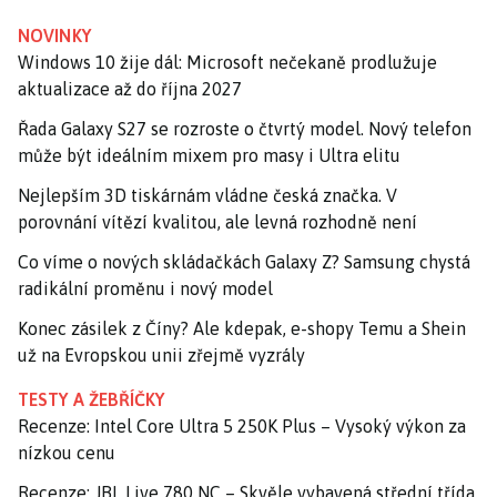
NOVINKY
Windows 10 žije dál: Microsoft nečekaně prodlužuje
aktualizace až do října 2027
Řada Galaxy S27 se rozroste o čtvrtý model. Nový telefon
může být ideálním mixem pro masy i Ultra elitu
Nejlepším 3D tiskárnám vládne česká značka. V
porovnání vítězí kvalitou, ale levná rozhodně není
Co víme o nových skládačkách Galaxy Z? Samsung chystá
radikální proměnu i nový model
Konec zásilek z Číny? Ale kdepak, e-shopy Temu a Shein
už na Evropskou unii zřejmě vyzrály
TESTY A ŽEBŘÍČKY
Recenze: Intel Core Ultra 5 250K Plus – Vysoký výkon za
nízkou cenu
Recenze: JBL Live 780 NC – Skvěle vybavená střední třída