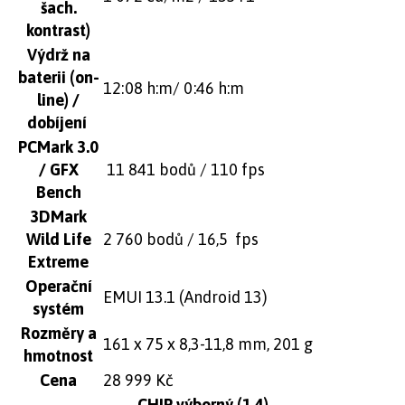
šach.
kontrast)
Výdrž na
baterii (on-
12:08 h:m/ 0:46 h:m
line) /
dobíjení
PCMark 3.0
/ GFX
11 841 bodů / 110 fps
Bench
3DMark
Wild Life
2 760 bodů / 16,5 fps
Extreme
Operační
EMUI 13.1 (Android 13)
systém
Rozměry a
161 x 75 x 8,3-11,8 mm, 201 g
hmotnost
Cena
28 999 Kč
CHIP výborný (1,4)