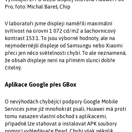
Pro, foto: Michal Bareš, Chip
V laboratoři jsme displeji naměřili maximální
svítivost na úrovni 1 072 cd/m2 a šachovnicový
kontrast 153:1. To jsou výborné hodnoty, ale na
nejmodernější displeje od Samsungu nebo Xiaomi
přeci jen něco světelnosti chybí. To ale neznamená,
že obsah displeje není na přímém slunci dobře
čitelný.
Aplikace Google přes GBox
O nevýhodách chybějící podpory Google Mobile
Services jsme již mnohokrát psali, Huawei má proti
tomu nasazen vlastní obchod s aplikacemi,
případně lze stahovat a instalovat APK soubory
pomocí vyhledávače Pearl. Chybí však několik