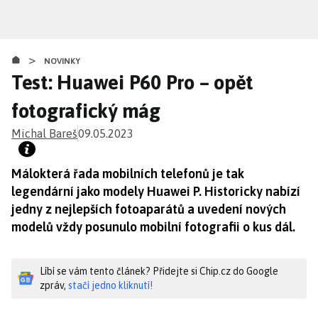
Přejít
k
hlavnímu
>
obsahu
NOVINKY
Test: Huawei P60 Pro – opět
fotografický mág
Michal Bareš
09.05.2023
Málokterá řada mobilních telefonů je tak
legendární jako modely Huawei P. Historicky nabízí
jedny z nejlepších fotoaparátů a uvedení nových
modelů vždy posunulo mobilní fotografii o kus dál.
Líbí se vám tento článek? Přidejte si Chip.cz do Google
zpráv,
stačí jedno kliknutí!