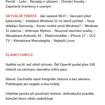
Perník
|
Lečo
|
Recepty s rybízem
|
Domácí housky
|
Zapečené brambory s uzeným
AKTUÁLNÍ TÉMATA
Jak nastavit Wi-Fi
|
Varování před
kyberútoky
|
Instalace Windows 11 na starší počítač
|
Nový
skládací Samsung
|
Konec modré smrti Windows?
|
Windows
11 zdarma
|
Anthropic Mythos
|
Nouzové otevírání pračky
|
Aktualizace Androidu 16
|
Elektromobilita
|
iPhone 17
|
VLC
TV
|
Klimatizace Maoudegola
|
Nejlepší Linux
ČLÁNKY CHIP.CZ
Vydělal na AI, teď střeží přírodu. Šéf OpenAI poslal přes 100
milionů na záchranu slavného orlího páru
Návod: Zachraňte staré fotografie zdarma a bez skeneru.
Potřebujete jen negativ a dva mobily
Ušetřete peníze při používání lednice. Jednoduchá pravidla
bohužel skoro nikdo nedodržuje