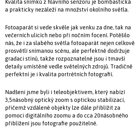
Kvalita snímků z hlavního senzoru je bombastická
a prakticky nezáleží na množství okolního světla.
Fotoaparát si vede skvěle jak venku za dne, tak na
večerních ulicích nebo při nočním focení. Potěšilo
nás, že i za slabého světla fotoaparát nejen celkově
prosvětlí snímanou scénu, ale perfektně dodržuje
gradaci stínů, takže rozpoznatelné jsou i tmavší
detaily umístěné vedle světelných zdrojů. Tradičně
perfektní je i kvalita portrétních fotografií.
Nadšeni jsme byli i teleobjektivem, který nabízí
3,5násobný optický zoom s optickou stabilizací,
přičemž vzdálené objekty lze dále přiblížit za
pomoci digitálního zoomu a do cca 20násobného
přiblížení jsou fotografie použitelné.