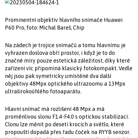
Prominentní objektiv hlavního snímače Huawei
P60 Pro, foto: Michal Bareš, Chip
Na zádech je trojice snímačů a tomu hlavnímu je
vyhrazen doslova obří prostor, i když je to do
značné míry pouze estetická záležitost, díky které
zařízení víc připomíná klasický fotokompakt. Vedle
něj jsou pak symetricky umístěné dva další
objektivy 48Mpx optického ultrazoomu a 13Mpx
ultraširokoúhlého fotoaparátu.
Hlavní snímač má rozlišení 48 Mpx a má
proměnlivou slonu F1.4-F4.0 s optickou stabilizací.
Clonu lze měnit po deseti krocích a světlo, které
propouští dopadá přes řadu čoček na RYYB senzor.