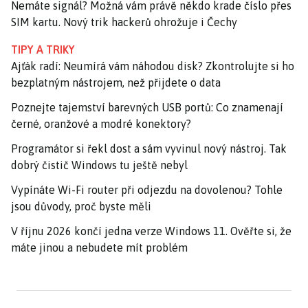
Nemáte signál? Možná vám právě někdo krade číslo přes
SIM kartu. Nový trik hackerů ohrožuje i Čechy
TIPY A TRIKY
Ajťák radí: Neumírá vám náhodou disk? Zkontrolujte si ho
bezplatným nástrojem, než přijdete o data
Poznejte tajemství barevných USB portů: Co znamenají
černé, oranžové a modré konektory?
Programátor si řekl dost a sám vyvinul nový nástroj. Tak
dobrý čistič Windows tu ještě nebyl
Vypínáte Wi-Fi router při odjezdu na dovolenou? Tohle
jsou důvody, proč byste měli
V říjnu 2026 končí jedna verze Windows 11. Ověřte si, že
máte jinou a nebudete mít problém